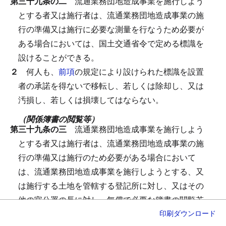
第三十九条の二
流通業務団地造成事業を施行しよう
とする者又は施行者は、流通業務団地造成事業の施
行の準備又は施行に必要な測量を行なうため必要が
ある場合においては、国土交通省令で定める標識を
設けることができる。
２
何人も、
前項
の規定により設けられた標識を設置
者の承諾を得ないで移転し、若しくは除却し、又は
汚損し、若しくは損壊してはならない。
（関係簿書の閲覧等）
第三十九条の三
流通業務団地造成事業を施行しよう
とする者又は施行者は、流通業務団地造成事業の施
行の準備又は施行のため必要がある場合において
は、流通業務団地造成事業を施行しようとする、又
は施行する土地を管轄する登記所に対し、又はその
他の官公署の長に対し、無償で必要な簿書の閲覧若
印刷
ダウンロード
しくは謄写又はその謄本若しくは抄本若しくは登記