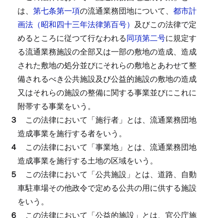
は、
第七条第一項
の流通業務団地について、
都市計
画法（昭和四十三年法律第百号）
及びこの法律で定
めるところに従つて行なわれる
同項第二号
に規定す
る流通業務施設の全部又は一部の敷地の造成、造成
された敷地の処分並びにそれらの敷地とあわせて整
備されるべき公共施設及び公益的施設の敷地の造成
又はそれらの施設の整備に関する事業並びにこれに
附帯する事業をいう。
３
この法律において「施行者」とは、流通業務団地
造成事業を施行する者をいう。
４
この法律において「事業地」とは、流通業務団地
造成事業を施行する土地の区域をいう。
５
この法律において「公共施設」とは、道路、自動
車駐車場その他政令で定める公共の用に供する施設
をいう。
６
この法律において「公益的施設」とは、官公庁施