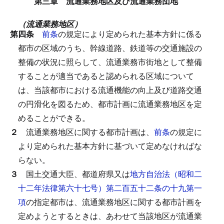
第三章 流通業務地区及び流通業務団地
（流通業務地区）
第四条
前条
の規定により定められた基本方針に係る
都市の区域のうち、幹線道路、鉄道等の交通施設の
整備の状況に照らして、流通業務市街地として整備
することが適当であると認められる区域について
は、当該都市における流通機能の向上及び道路交通
の円滑化を図るため、都市計画に流通業務地区を定
めることができる。
２
流通業務地区に関する都市計画は、
前条
の規定に
より定められた基本方針に基づいて定めなければな
らない。
３
国土交通大臣、都道府県又は
地方自治法（昭和二
十二年法律第六十七号）第二百五十二条の十九第一
項
の指定都市は、流通業務地区に関する都市計画を
定めようとするときは、あわせて当該地区が流通業