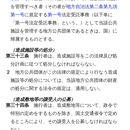
を管理すべき者（その者が
地方自治法第二条第九項
第一号
に規定する
第一号
法定受託事務（以下単に
「第一号法定受託事務」という。）として当該公共
施設を管理する地方公共団体であるときは、国）に
帰属するものとする。
（造成施設等の処分）
第三十三条
施行者は、造成施設等をこの法律及び処
分計画に従つて処分しなければならない。
２
地方公共団体がこの法律の規定により行なう造成
施設等の処分については、当該地方公共団体の財産
の処分に関する法令の規定は、適用しない。
（造成敷地等の譲受人の公募）
第三十四条
施行者は、造成敷地等について、政令で
特別の定めをするものを除き、国土交通省令で定め
るところにより、その譲受人を公募しなければなら
ない。