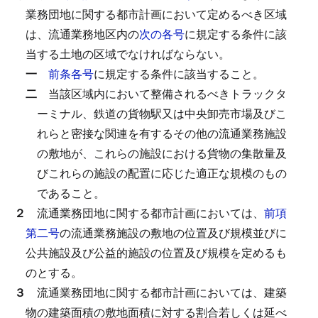
業務団地に関する都市計画において定めるべき区域
は、流通業務地区内の
次の各号
に規定する条件に該
当する土地の区域でなければならない。
一
前条各号
に規定する条件に該当すること。
二
当該区域内において整備されるべきトラックタ
ーミナル、鉄道の貨物駅又は中央卸売市場及びこ
れらと密接な関連を有するその他の流通業務施設
の敷地が、これらの施設における貨物の集散量及
びこれらの施設の配置に応じた適正な規模のもの
であること。
２
流通業務団地に関する都市計画においては、
前項
第二号
の流通業務施設の敷地の位置及び規模並びに
公共施設及び公益的施設の位置及び規模を定めるも
のとする。
３
流通業務団地に関する都市計画においては、建築
物の建築面積の敷地面積に対する割合若しくは延べ