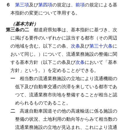
６
第三項
及び
第四項
の規定は、
前項
の規定による基
本指針の変更について準用する。
（基本方針）
第三条の二
都道府県知事は、基本指針に基づき、次
に掲げる要件のいずれかに該当する都市（その周辺
の地域を含む。以下この条、
次条
及び
第三十六条
に
おいて同じ。）について、流通業務施設の整備に関
する基本方針（以下この条及び
次条
において「基本
方針」という。）を定めることができる。
一
相当数の流通業務施設の立地により流通機能の
低下及び自動車交通の渋滞を来している都市であ
つて、流通業務市街地を整備することが相当と認
められるものであること。
二
高速自動車国道その他の高速輸送に係る施設の
整備の状況、土地利用の動向等からみて相当数の
流通業務施設の立地が見込まれ、これにより流通