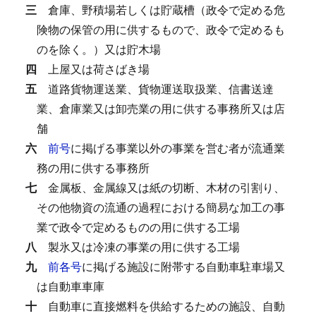
三
倉庫、野積場若しくは貯蔵槽（政令で定める危
険物の保管の用に供するもので、政令で定めるも
のを除く。）又は貯木場
四
上屋又は荷さばき場
五
道路貨物運送業、貨物運送取扱業、信書送達
業、倉庫業又は卸売業の用に供する事務所又は店
舗
六
前号
に掲げる事業以外の事業を営む者が流通業
務の用に供する事務所
七
金属板、金属線又は紙の切断、木材の引割り、
その他物資の流通の過程における簡易な加工の事
業で政令で定めるものの用に供する工場
八
製氷又は冷凍の事業の用に供する工場
九
前各号
に掲げる施設に附帯する自動車駐車場又
は自動車車庫
十
自動車に直接燃料を供給するための施設、自動