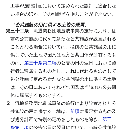
工事が施行計画において定められた設計に適合しな
い場合のほか、その引継ぎを拒むことができない。
（公共施設の用に供する土地の帰属）
第三十二条
流通業務団地造成事業の施行により、従
前の公共施設に代えて新たな公共施設が設置される
こととなる場合においては、従前の公共施設の用に
供していた土地で国又は地方公共団体が所有するも
のは、
第三十条第二項
の公告の日の翌日において施
行者に帰属するものとし、これに代わるものとして
処分計画で定める新たな公共施設の用に供する土地
は、その日においてそれぞれ国又は当該地方公共団
体に帰属するものとする。
２
流通業務団地造成事業の施行により設置された公
共施設の用に供する土地は、
前項
に規定するもの及
び処分計画で特別の定めをしたものを除き、
第三十
条第二項
の公告の日の翌日において、当該公共施設