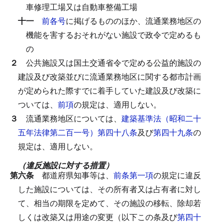
車修理工場又は自動車整備工場
十一
前各号
に掲げるもののほか、流通業務地区の
機能を害するおそれがない施設で政令で定めるも
の
２
公共施設又は国土交通省令で定める公益的施設の
建設及び改築並びに流通業務地区に関する都市計画
が定められた際すでに着手していた建設及び改築に
ついては、
前項
の規定は、適用しない。
３
流通業務地区については、
建築基準法（昭和二十
五年法律第二百一号）第四十八条
及び
第四十九条
の
規定は、適用しない。
（違反施設に対する措置）
第六条
都道府県知事等は、
前条第一項
の規定に違反
した施設については、その所有者又は占有者に対し
て、相当の期限を定めて、その施設の移転、除却若
しくは改築又は用途の変更（以下この条及び
第四十