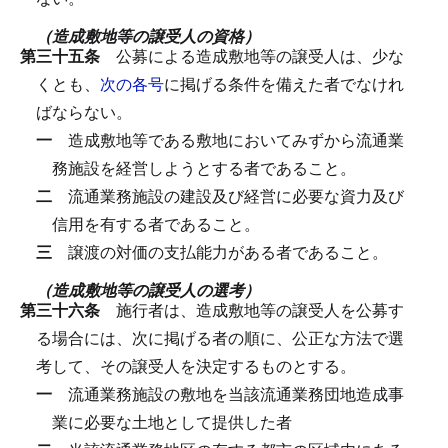
（造成敷地等の譲受人の資格）
第三十五条
公募による造成敷地等の譲受人は、少な
くとも、
次の各号
に掲げる条件を備えた者でなけれ
ばならない。
一
造成敷地等である敷地においてみずから流通業
務施設を経営しようとする者であること。
二
流通業務施設の建設及び経営に必要な資力及び
信用を有する者であること。
三
譲渡の対価の支払能力がある者であること。
（造成敷地等の譲受人の選考）
第三十六条
施行者は、造成敷地等の譲受人を公募す
る場合には、次に掲げる者の順に、公正な方法で選
考して、その譲受人を決定するものとする。
一
流通業務施設の敷地を当該流通業務団地造成事
業に必要な土地として提供した者