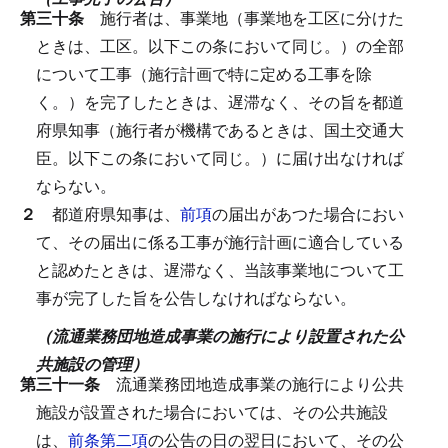
第三十条
施行者は、事業地（事業地を工区に分けた
ときは、工区。以下この条において同じ。）の全部
について工事（施行計画で特に定める工事を除
く。）を完了したときは、遅滞なく、その旨を都道
府県知事（施行者が機構であるときは、国土交通大
臣。以下この条において同じ。）に届け出なければ
ならない。
２
都道府県知事は、
前項
の届出があつた場合におい
て、その届出に係る工事が施行計画に適合している
と認めたときは、遅滞なく、当該事業地について工
事が完了した旨を公告しなければならない。
（流通業務団地造成事業の施行により設置された公
共施設の管理）
第三十一条
流通業務団地造成事業の施行により公共
施設が設置された場合においては、その公共施設
は、
前条第二項
の公告の日の翌日において、その公