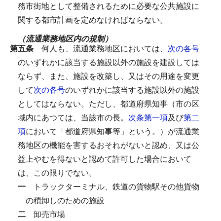
務市街地として整備されるために必要な公共施設に
関する都市計画を定めなければならない。
（流通業務地区内の規制）
第五条
何人も、流通業務地区においては、
次の各号
のいずれかに該当する施設以外の施設を建設しては
ならず、また、施設を改築し、又はその用途を変更
して
次の各号
のいずれかに該当する施設以外の施設
としてはならない。
ただし、都道府県知事（市の区
域内にあつては、当該市の長。
次条第一項
及び
第二
項
において「都道府県知事等」という。）が流通業
務地区の機能を害するおそれがないと認め、又は公
益上やむを得ないと認めて許可した場合において
は、この限りでない。
一
トラックターミナル、鉄道の貨物駅その他貨物
の積卸しのための施設
二
卸売市場