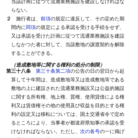
当該計画に従つて流通業務施設を建設しなければな
らない。
２
施行者は、
前項
の規定に違反して、その定めた期
間内に
同項
の規定による承認を受ける手続をせず、
又は承認を受けた計画に従つて流通業務施設を建設
しなかつた者に対して、当該敷地の譲渡契約を解除
することができる。
（造成敷地等に関する権利の処分の制限）
第三十八条
第三十条第二項
の公告の日の翌日から起
算して十年間は、造成敷地等又は造成敷地等である
敷地の上に建設された流通業務施設又は公益的施設
に関する所有権、地上権、質権、使用貸借による権
利又は賃借権その他の使用及び収益を目的とする権
利の設定又は移転については、国土交通省令で定め
るところにより、当事者が都道府県知事の承認を受
けなければならない。
ただし、
次の各号
の一に掲げ