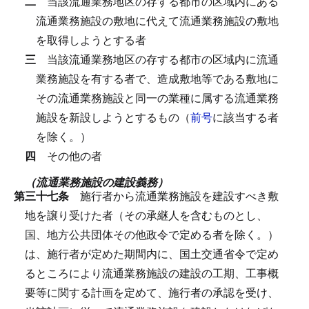
二
当該流通業務地区の存する都市の区域内にある
流通業務施設の敷地に代えて流通業務施設の敷地
を取得しようとする者
三
当該流通業務地区の存する都市の区域内に流通
業務施設を有する者で、造成敷地等である敷地に
その流通業務施設と同一の業種に属する流通業務
施設を新設しようとするもの（
前号
に該当する者
を除く。）
四
その他の者
（流通業務施設の建設義務）
第三十七条
施行者から流通業務施設を建設すべき敷
地を譲り受けた者（その承継人を含むものとし、
国、地方公共団体その他政令で定める者を除く。）
は、施行者が定めた期間内に、国土交通省令で定め
るところにより流通業務施設の建設の工期、工事概
要等に関する計画を定めて、施行者の承認を受け、