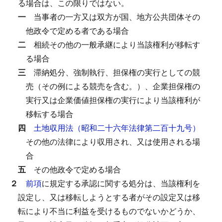
る場合は、この限りではない。
一
当事者の一方又は双方が国、地方公共団体その
他政令で定める者である場合
二
相続その他の一般承継により当該権利が移転す
る場合
三
滞納処分、強制執行、担保権の実行としての競
売（その例による競売を含む。）、企業担保権の
実行又は企業価値担保権の実行により当該権利が
移転する場合
四
土地収用法（昭和二十六年法律第二百十九号）
その他の法律により収用され、又は使用される場
合
五
その他政令で定める場合
２
前項
に規定する承認に関する処分は、当該権利を
設定し、又は移転しようとする者がその設定又は移
転により不当に利益を受けるものでないかどうか、