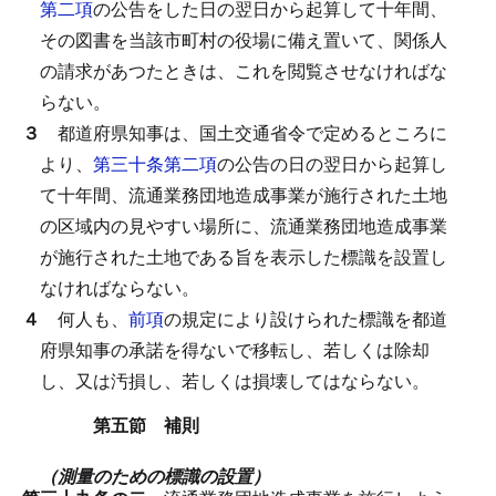
第二項
の公告をした日の翌日から起算して十年間、
その図書を当該市町村の役場に備え置いて、関係人
の請求があつたときは、これを閲覧させなければな
らない。
３
都道府県知事は、国土交通省令で定めるところに
より、
第三十条第二項
の公告の日の翌日から起算し
て十年間、流通業務団地造成事業が施行された土地
の区域内の見やすい場所に、流通業務団地造成事業
が施行された土地である旨を表示した標識を設置し
なければならない。
４
何人も、
前項
の規定により設けられた標識を都道
府県知事の承諾を得ないで移転し、若しくは除却
し、又は汚損し、若しくは損壊してはならない。
第五節 補則
（測量のための標識の設置）