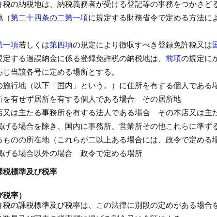
許税の納税地は、納税義務者が受ける登記等の事務をつかさど
地（
第二十四条の二第一項
に規定する財務省令で定める方法に
第一項
若しくは
第四項
の規定により徴収すべき登録免許税又は
規定する過誤納金に係る登録免許税の納税地は、
前項
の規定に
応じ当該各号に定める場所とする。
の施行地（以下「国内」という。）に住所を有する個人である
所を有せず居所を有する個人である場合
その居所地
店又は主たる事務所を有する法人である場合
その本店又は主
掲げる場合を除き、国内に事務所、営業所その他これらに準ず
るものの所在地（これらが二以上ある場合には、政令で定める
掲げる場合以外の場合
政令で定める場所
課税標準及び税率
び税率）
許税の課税標準及び税率は、この法律に別段の定めがある場合