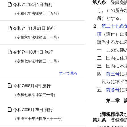
第八条
登録免
令和7年12月1日 施行
う。）の所在
（令和七年法律第五十五号）
所）とする。
２
第二十九条
令和7年11月21日 施行
項
（還付）に
（令和六年法律第四十一号）
該当するかに
一
この法律
令和7年10月1日 施行
二
国内に住
（令和七年法律第三十二号）
三
国内に本
四
前三号
に
れらに準ず
令和7年8月4日 施行
五
前各号
に
（令和七年法律第三十号）
第二章 
令和7年6月26日 施行
（課税標準及
（平成三十年法律第六十一号）
第九条
登録免