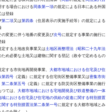
用する場合における
同条第一項
の規定による日本にある外国
又は登録
び
第二項
又は
第四条
（住居表示の実施手続等）の規定による
録
その変更に伴う地番の変更及び
次号
に規定する事業の施行に
登録
規定する土地改良事業又は
土地区画整理法（昭和二十九年法
のため必要な土地又は建物に関する登記（政令で定めるもの
規定する市街地再開発事業、
大都市地域における住宅及び住
条第四号
（定義）に規定する住宅街区整備事業又は
密集市街
）第二条第五号
（定義）に規定する防災街区整備事業の施行
あつては、
大都市地域における宅地開発及び鉄道整備の一体
地域における住宅及び住宅地の供給の促進に関する特別措置
に関する特別措置法第二条第一号
に規定する大都市地域とみ
るものを除く。）