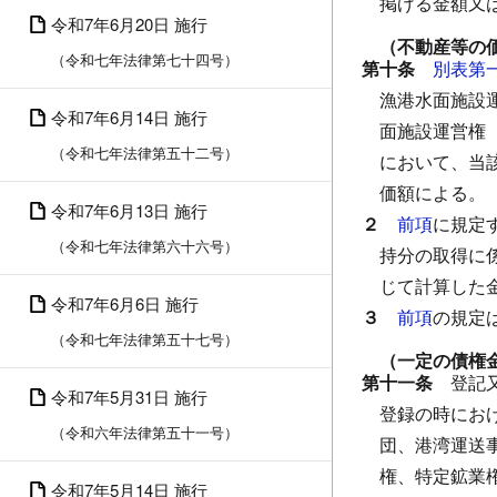
掲げる金額又
令和7年6月20日 施行
（不動産等の
（令和七年法律第七十四号）
第十条
別表第
漁港水面施設
令和7年6月14日 施行
面施設運営権
（令和七年法律第五十二号）
において、当
価額による。
令和7年6月13日 施行
２
前項
に規定
（令和七年法律第六十六号）
持分の取得に
じて計算した
令和7年6月6日 施行
３
前項
の規定
（令和七年法律第五十七号）
（一定の債権
第十一条
登記
令和7年5月31日 施行
登録の時にお
（令和六年法律第五十一号）
団、港湾運送
権、特定鉱業
令和7年5月14日 施行