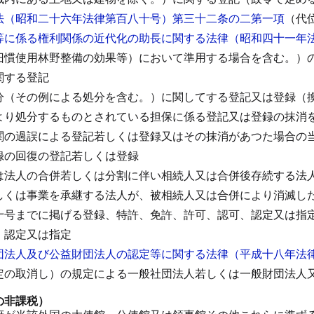
法（昭和二十六年法律第百八十号）第三十二条の二第一項
（代
等に係る権利関係の近代化の助長に関する法律（昭和四十一年
旧慣使用林野整備の効果等）において準用する場合を含む。）
関する登記
分（その例による処分を含む。）に関してする登記又は登録（
より処分するものとされている担保に係る登記又は登録の抹消
関の過誤による登記若しくは登録又はその抹消があつた場合の
録の回復の登記若しくは登録
は法人の合併若しくは分割に伴い相続人又は合併後存続する法
しくは事業を承継する法人が、被相続人又は合併により消滅し
十号までに掲げる登録、特許、免許、許可、認可、認定又は指
、認定又は指定
団法人及び公益財団法人の認定等に関する法律（平成十八年法
定の取消し）の規定による一般社団法人若しくは一般財団法人
の非課税）