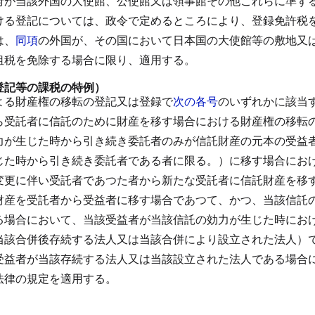
府が当該外国の大使館、公使館又は領事館その他これらに準ず
ける登記については、政令で定めるところにより、登録免許税
は、
同項
の外国が、その国において日本国の大使館等の敷地又
租税を免除する場合に限り、適用する。
登記等の課税の特例）
よる財産権の移転の登記又は登録で
次の各号
のいずれかに該当
ら受託者に信託のために財産を移す場合における財産権の移転
力が生じた時から引き続き委託者のみが信託財産の元本の受益
じた時から引き続き委託者である者に限る。）に移す場合にお
変更に伴い受託者であつた者から新たな受託者に信託財産を移
財産を受託者から受益者に移す場合であつて、かつ、当該信託
る場合において、当該受益者が当該信託の効力が生じた時にお
当該合併後存続する法人又は当該合併により設立された法人）
受益者が当該存続する法人又は当該設立された法人である場合
法律の規定を適用する。