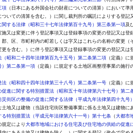
三項
（日本にある外国会社の財産についての清算）において準
についての清算を含む。）に関し裁判所の嘱託によりする登記
に関する法律（昭和三十七年法律第百十九号）第三条第一項
及
実施又は変更に伴う登記事項又は登録事項の変更の登記又は登
、郡、区、市町村内の町若しくは字又はこれらの名称の変更（
変更を含む。）に伴う登記事項又は登録事項の変更の登記又は
法（昭和二十四年法律第百九十五号）第二条第二項
（定義）に
号）第二条第一項
（定義）に規定する土地区画整理事業の施行
発法（昭和四十四年法律第三十八号）第二条第一号
（定義）に
の促進に関する特別措置法（昭和五十年法律第六十七号）第二
防災街区の整備の促進に関する法律（平成九年法律第四十九号
な土地又は建物（当該住宅街区整備事業に係る土地又は建物に
する特別措置法（平成元年法律第六十一号）第十七条
（
大都市
の規定により
大都市地域における住宅及び住宅地の供給の促進
域内にある土地又は建物を除く。）に関する登記（政令で定め