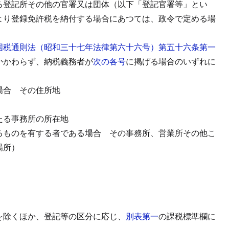
る登記所その他の官署又は団体（以下「登記官署等」とい
より登録免許税を納付する場合にあつては、政令で定める場
国税通則法（昭和三十七年法律第六十六号）第五十六条第一
かかわらず、納税義務者が
次の各号
に掲げる場合のいずれに
場合
その住所地
たる事務所の所在地
るものを有する者である場合
その事務所、営業所その他こ
場所）
を除くほか、登記等の区分に応じ、
別表第一
の課税標準欄に