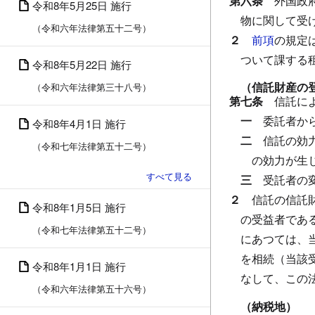
第六条
外国政
令和8年5月25日 施行
物に関して受
（令和六年法律第五十二号）
２
前項
の規定
ついて課する
令和8年5月22日 施行
（信託財産の
（令和六年法律第三十八号）
第七条
信託に
一
委託者か
令和8年4月1日 施行
二
信託の効
（令和七年法律第五十二号）
の効力が生
三
受託者の
２
信託の信託
令和8年1月5日 施行
の受益者であ
（令和七年法律第五十二号）
にあつては、
を相続（当該
令和8年1月1日 施行
なして、この
（令和六年法律第五十六号）
（納税地）