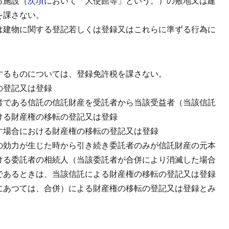
る施設（
次項
において「大使館等」という。）の敷地又は建
を課さない。
は建物に関する登記若しくは登録又はこれらに準ずる行為に
するものについては、登録免許税を課さない。
の登記又は登録
者である信託の信託財産を受託者から当該受益者（当該信託
ける財産権の移転の登記又は登録
す場合における財産権の移転の登記又は登録
の効力が生じた時から引き続き委託者のみが信託財産の元本
ける委託者の相続人（当該委託者が合併により消滅した場合
であるときは、当該信託による財産権の移転の登記又は登録
にあつては、合併）による財産権の移転の登記又は登録とみ