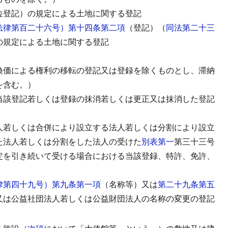
位登記）の規定による土地に関する登記
法律第百二十六号）第十四条第二項
（登記）（
同法第二十三
の規定による土地に関する登記
換価による権利の移転の登記又は登録を除くものとし、滞納
を含む。）
当該登記若しくは登録の抹消若しくは更正又は抹消した登記
人若しくは合併により設立する法人若しくは分割により設立
た法人若しくは分割をした法人の受けた
別表第一
第三十三号
定を引き続いて受ける場合における当該登録、特許、免許、
律第四十九号）第九条第一項
（名称等）又は
第二十九条第五
又は公益社団法人若しくは公益財団法人の名称の変更の登記