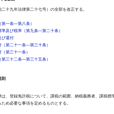
治二十九年法律第二十七号）の全部を改正する。
（第一条―第八条）
標準及び税率
（第九条―第二十条）
及び還付
付
（第二十一条―第三十条）
付
（第三十一条）
（第三十二条―第三十五条）
総則
律は、登録免許税について、課税の範囲、納税義務者、課税標
るため必要な事項を定めるものとする。
）