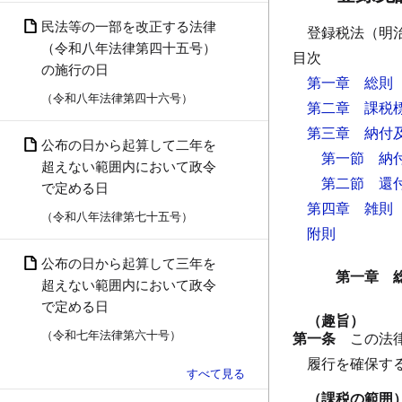
民法等の一部を改正する法律
登録税法（明
（令和八年法律第四十五号）
目次
の施行の日
第一章 総則
（令和八年法律第四十六号）
第二章 課税
第三章 納付
公布の日から起算して二年を
第一節 納
超えない範囲内において政令
第二節 還
で定める日
第四章 雑則
（令和八年法律第七十五号）
附則
公布の日から起算して三年を
第一章 
超えない範囲内において政令
で定める日
（趣旨）
（令和七年法律第六十号）
第一条
この法
履行を確保す
（課税の範囲