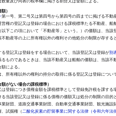
は数量及び同表の税率欄に掲げる割合又は金額による。
価額）
一
第一号、第二号又は第四号から第四号の四までに掲げる不動
運営権の登記又は登録の場合における課税標準たる不動産、船
（以下この項において「不動産等」という。）の価額は、当該
該不動産等の上に所有権以外の権利その他処分の制限が存する
する登記又は登録をする場合において、当該登記又は登録が
別
係るものであるときは、当該不動産又は船舶の価額は、当該不
金額による。
は、所有権以外の権利の持分の取得に係る登記又は登録につい
金額がない場合の課税標準）
又は登録につき債権金額を課税標準として登録免許税を課する
ける当該登記又は登録に係る債権の価額又は処分の制限の目的
事業財団、道路交通事業財団、自動車交通事業財団、観光施設
権、試掘権（
二酸化炭素の貯留事業に関する法律（令和六年法