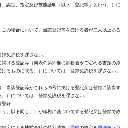
可、認定、指定及び技能証明（以下「登記等」という。）に
。
この場合において、当該登記等を受ける者が二人以上ある
登録免許税を課さない。
に掲げる登記等（同表の第四欄に財務省令で定める書類の添
受けるものに限る。）については、登録免許税を課さない。
は、当該登記等がこれらの号に掲げる登記又は登録に該当す
る。）については、登録免許税を課さない。
は登録
いう。以下同じ。）が職権に基づいてする登記又は登録で政
の規定による株式会社の特別清算（
同節
の規定を
同法第八百