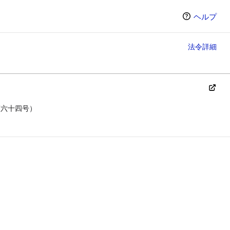
ヘルプ
法令詳細
第六十四号）
ン（選択すると条文の表示方法が変わります）