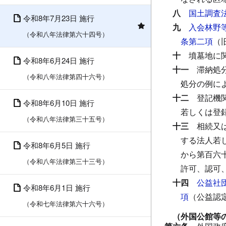
八
国土調査
令和8年7月23日 施行
九
入会林野
（令和八年法律第六十四号）
条第二項
（
十
墳墓地に
令和8年6月24日 施行
十一
滞納処
（令和八年法律第四十六号）
処分の例に
十二
登記機
令和8年6月10日 施行
若しくは登
（令和八年法律第三十五号）
十三
相続又
する法人若
令和8年6月5日 施行
から第百六
（令和八年法律第三十三号）
許可、認可
十四
公益社
令和8年6月1日 施行
項
（公益認
（令和七年法律第六十六号）
（外国公館等