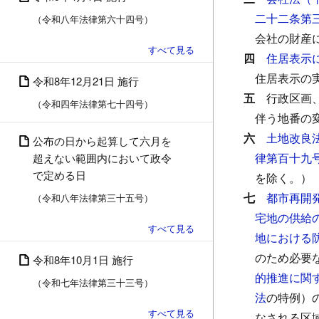
二十二条第
（令和八年法律第六十四号）
会社の財産
四
住居表示
住居表示の
令和8年12月21日 施行
五
行政区画
（令和四年法律第七十四号）
伴う地番の
六
土地改良
公布の日から起算して六月を
律第百十九
超えない範囲内において政令
で定める日
を除く。）
七
都市再開
（令和八年法律第三十五号）
宅地の供給
地における
のため必要
令和8年10月1日 施行
的推進に関
（令和七年法律第三十三号）
法
の特例）
なされる区