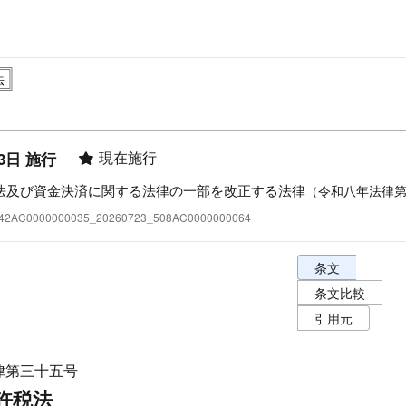
現在施行
3日 施行
法及び資金決済に関する法律の一部を改正する法律
（令和八年法律
:342AC0000000035_20260723_508AC0000000064
条文表示オプショ
条文
条文比較
引用元
律第三十五号
許税法