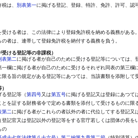
許税は、
別表第一
に掲げる登記、登録、特許、免許、許可、認
。
）
を受ける者は、この法律により登録免許税を納める義務がある
らの者は、連帯して登録免許税を納付する義務を負う。
が受ける登記等の非課税）
別表第二
に掲げる者が自己のために受ける登記等については、
第一欄に掲げる者が自己のために受けるそれぞれ同表の第三欄
に限る旨の規定がある登記等にあつては、当該書類を添附して
等）
げる登記等（
第四号
又は
第五号
に掲げる登記又は登録にあつて
ことを証する財務省令で定める書類を添付して受けるものに限
表第二
に掲げる者がこれらの者以外の者に代位してする登記又
（登記官又は登記以外の登記等をする官庁若しくは団体の長を
もの
平成十七年法律第八十六号）第二編第九章第二節
（特別清算）