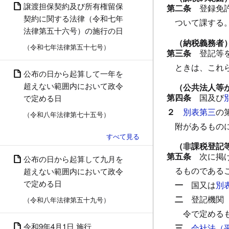
譲渡担保契約及び所有権留保
第二条
登録免
契約に関する法律（令和七年
ついて課する
法律第五十六号）の施行の日
（納税義務者
（令和七年法律第五十七号）
第三条
登記等
ときは、これ
公布の日から起算して一年を
超えない範囲内において政令
（公共法人等
第四条
国及び
で定める日
２
別表第三
の
（令和八年法律第七十五号）
附があるもの
（非課税登記
第五条
次に掲
公布の日から起算して九月を
るものである
超えない範囲内において政令
で定める日
一
国又は
別
二
登記機関
（令和八年法律第五十九号）
令で定める
令和9年4月1日 施行
三
会社法（