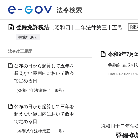
法令検索
登録免許税法
（昭和四十二年法律第三十五号）
未施行あり
法令改正履歴
令和8年7月2
金融商品取引
公布の日から起算して五年を
超えない範囲内において政令
Law RevisionID
で定める日
（令和七年法律第七十四号）
公布の日から起算して三年を
超えない範囲内において政令
で定める日
昭和四十二年法
（令和八年法律第五十一号）
登録免