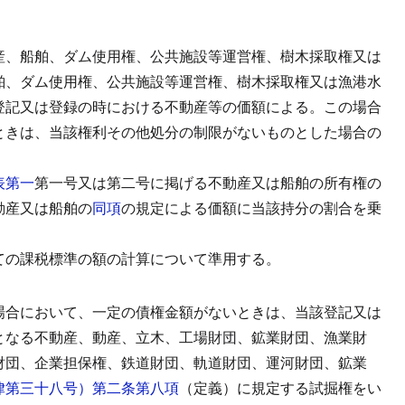
産、船舶、ダム使用権、公共施設等運営権、樹木採取権又は
舶、ダム使用権、公共施設等運営権、樹木採取権又は漁港水
登記又は登録の時における不動産等の価額による。
この場合
ときは、当該権利その他処分の制限がないものとした場合の
表第一
第一号又は第二号に掲げる不動産又は船舶の所有権の
動産又は船舶の
同項
の規定による価額に当該持分の割合を乗
ての課税標準の額の計算について準用する。
場合において、一定の債権金額がないときは、当該登記又は
となる不動産、動産、立木、工場財団、鉱業財団、漁業財
財団、企業担保権、鉄道財団、軌道財団、運河財団、鉱業
律第三十八号）第二条第八項
（定義）に規定する試掘権をい