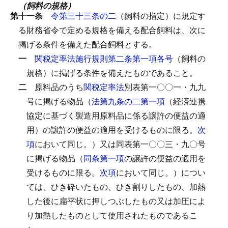
（飼料の規格）
第十一条
令第三十三条の二
（飼料の指定）に規定す
る財務省令で定める規格を備える配合飼料は、次に
掲げる条件を備えた配合飼料とする。
一
関税定率法施行規則第二条第一項各号
（飼料の
規格）に掲げる条件を備えたものであること。
二
原料品のうち
関税定率法
別表第一〇〇一・九九
号に掲げる物品（
法第九条の二第一項
（経済連携
協定に基づく製造用原料品に係る譲許の便益の適
用）の譲許の便益の適用を受けるものに限る。
次
項
において同じ。）又は同表第一〇〇三・九〇号
に掲げる物品（
同条第一項
の譲許の便益の適用を
受けるものに限る。
次項
において同じ。）につい
ては、ひき砕いたもの、ひき割りしたもの、加熱
した後に扁平状に押しつぶしたもの又は加圧によ
り加熱したものとして使用されたものであるこ