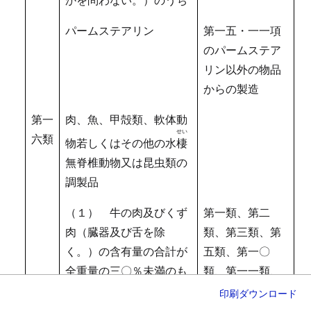
パームステアリン
第一五・一一項
のパームステア
リン以外の物品
からの製造
第一
肉、魚、甲殻類、軟体動
せい
六類
物若しくはその他の水
棲
無脊椎動物又は昆虫類の
調製品
（１） 牛の肉及びくず
第一類、第二
肉（臓器及び舌を除
類、第三類、第
く。）の含有量の合計が
五類、第一〇
全重量の三〇％未満のも
類、第一一類、
の（米を含むものに限
第一六類又は第
印刷
ダウンロード
る。）及びいか（調製し
一九類に該当す