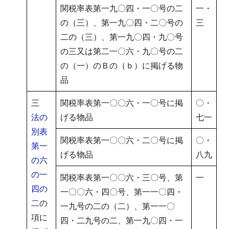
関税率表第一九〇四・一〇号の二
一・
の（三）、第一九〇四・二〇号の
三
二の（三）、第一九〇四・九〇号
の三又は第二一〇六・九〇号の二
の（一）のＢの（ｂ）に掲げる物
品
三
関税率表第一〇〇六・一〇号に掲
〇・
法の
げる物品
七一
別表
関税率表第一〇〇六・二〇号に掲
〇・
第一
げる物品
八九
の六
の一
関税率表第一〇〇六・三〇号、第
一
四の
一〇〇六・四〇号、第一一〇四・
二
の
一九号の二の（二）、第一一〇
項に
四・二九号の二、第一九〇四・一