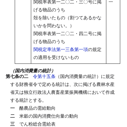
関税率表第一二〇二・三〇号に掲
一
げる物品のうち
殻を除いたもの（割つてあるかな
いかを問わない。）
関税率表第一二〇二・四二号に掲
げる物品のうち
関税定率法第一三条第一項
の規定
の適用を受けないもの
（国内消費量の統計）
第七条の二
令第十五条
（国内消費量の統計）に規定
する財務省令で定める統計は、次に掲げる農林水産
省又は独立行政法人農畜産業振興機構において作成
する統計とする。
一
酪農品の需給動向
二
米穀の国内消費仕向量の動向
三
でん粉総合需給表