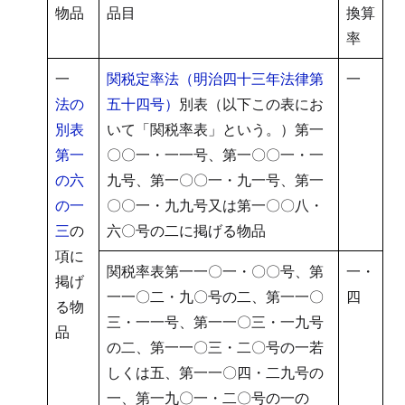
物品
品目
換算
率
一
関税定率法（明治四十三年法律第
一
法の
五十四号）
別表（以下この表にお
別表
いて「関税率表」という。）第一
第一
〇〇一・一一号、第一〇〇一・一
の六
九号、第一〇〇一・九一号、第一
の一
〇〇一・九九号又は第一〇〇八・
三
の
六〇号の二に掲げる物品
項に
関税率表第一一〇一・〇〇号、第
一・
掲げ
一一〇二・九〇号の二、第一一〇
四
る物
三・一一号、第一一〇三・一九号
品
の二、第一一〇三・二〇号の一若
しくは五、第一一〇四・二九号の
一、第一九〇一・二〇号の一の