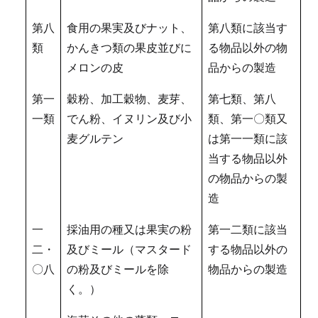
第八
食用の果実及びナット、
第八類に該当す
類
かんきつ類の果皮並びに
る物品以外の物
メロンの皮
品からの製造
第一
穀粉、加工穀物、麦芽、
第七類、第八
一類
でん粉、イヌリン及び小
類、第一〇類又
麦グルテン
は第一一類に該
当する物品以外
の物品からの製
造
一
採油用の種又は果実の粉
第一二類に該当
二・
及びミール（マスタード
する物品以外の
〇八
の粉及びミールを除
物品からの製造
く。）