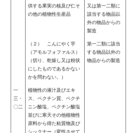
供する果実の核及び仁そ
又は第一二類に
の他の植物性生産品
該当する物品以
外の物品からの
製造
（２） こんにやく芋
第一二類に該当
（アモルフォファルス）
する物品以外の
（切り、乾燥し又は粉状
物品からの製造
にしたものであるかない
かを問わない。）
一
植物性の液汁及びエキ
三・
ス、ペクチン質、ペクチ
〇二
ニン酸塩、ペクチン酸塩
並びに寒天その他植物性
原料から得た粘質物及び
シックナー（変性させて