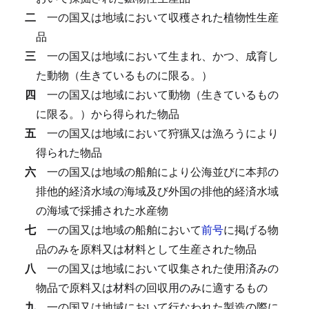
二
一の国又は地域において収穫された植物性生産
品
三
一の国又は地域において生まれ、かつ、成育し
た動物（生きているものに限る。）
四
一の国又は地域において動物（生きているもの
に限る。）から得られた物品
五
一の国又は地域において狩猟又は漁ろうにより
得られた物品
六
一の国又は地域の船舶により公海並びに本邦の
排他的経済水域の海域及び外国の排他的経済水域
の海域で採捕された水産物
七
一の国又は地域の船舶において
前号
に掲げる物
品のみを原料又は材料として生産された物品
八
一の国又は地域において収集された使用済みの
物品で原料又は材料の回収用のみに適するもの
九
一の国又は地域において行なわれた製造の際に