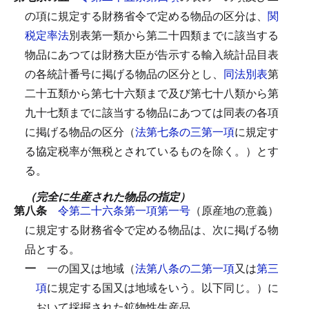
の項に規定する財務省令で定める物品の区分は、
関
税定率法
別表第一類から第二十四類までに該当する
物品にあつては財務大臣が告示する輸入統計品目表
の各統計番号に掲げる物品の区分とし、
同法別表
第
二十五類から第七十六類まで及び第七十八類から第
九十七類までに該当する物品にあつては同表の各項
に掲げる物品の区分（
法第七条の三第一項
に規定す
る協定税率が無税とされているものを除く。）とす
る。
（完全に生産された物品の指定）
第八条
令第二十六条第一項第一号
（原産地の意義）
に規定する財務省令で定める物品は、次に掲げる物
品とする。
一
一の国又は地域（
法第八条の二第一項
又は
第三
項
に規定する国又は地域をいう。以下同じ。）に
おいて採掘された鉱物性生産品