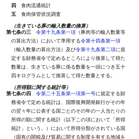
四
食肉流通統計
五
食肉保管状況調査
（生きている豚の輸入数量の換算）
第七条の三
令第十九条第一項
（豚肉等の輸入数量等
の算出方法）において準用する
令第十四条第一項
（輸入数量の算出方法）及び
令第十九条第二項
に規
定する財務省令で定めるところにより換算して得た
数量は、生きている豚に係る数量を一頭につき五十
四キログラムとして換算して得た数量とする。
（所得額に関する統計等）
第七条の四
令第二十五条第一項第一号
に規定する財
務省令で定める統計は、国際復興開発銀行がその年
の翌々年に公表する国ごとのその年の一人当たりの
所得の額に関する統計（以下この項において「所得
統計」という。）において所得分類がされている国
（固有の関税及び貿易に関する制度を有する地域を