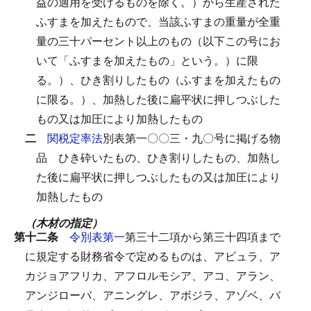
益の適用を受けるものを除く。）から生産された
ふすまを加えたもので、当該ふすまの重量が全重
量の三十パーセント以上のもの（以下この号にお
いて「ふすまを加えたもの」という。）に限
る。）、ひき割りしたもの（ふすまを加えたもの
に限る。）、加熱した後に扁平状に押しつぶした
もの又は加圧により加熱したもの
二
関税定率法
別表第一〇〇三・九〇号に掲げる物
品
ひき砕いたもの、ひき割りしたもの、加熱し
た後に扁平状に押しつぶしたもの又は加圧により
加熱したもの
（木材の指定）
第十二条
令別表第一
第三十二項から第三十四項まで
に規定する財務省令で定めるものは、アビュラ、ア
カジョアフリカ、アフロルモシア、アコ、アラン、
アンジローバ、アニングレ、アボジラ、アゾベ、バ