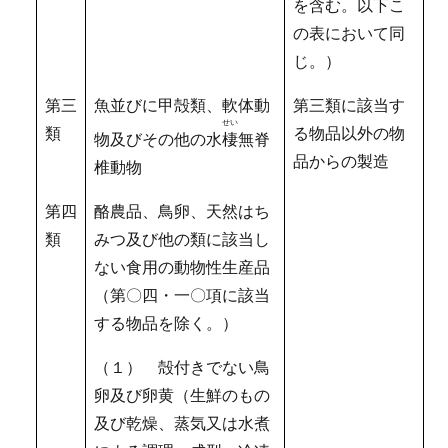
を含む。以下こ
の表において同
じ。）
第三
魚並びに甲殻類、軟体動
第三類に該当す
せい
類
る物品以外の物
物及びその他の水
棲
無脊
品からの製造
椎動物
第四
酪農品、鳥卵、天然はち
類
みつ及び他の類に該当し
ない食用の動物性生産品
（第〇四・一〇項に該当
する物品を除く。）
（１） 殻付きでない鳥
卵及び卵黄（生鮮のもの
及び乾燥、蒸気又は水煮