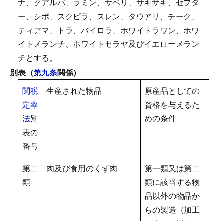
ナ、クアルバ、ラミン、サペリ、サキサキ、セプタ
ー、シポ、スクピラ、スレン、タウアリ、チーク、
ティアマ、トラ、バイロラ、ホワイトラワン、ホワ
イトメランチ、ホワイトセラヤ及びイエローメラン
チとする。
別表（
第九条
関係）
関税
生産された物品
原産品としての
定率
資格を与えるた
法
別
めの条件
表の
番号
第二
肉及び食用のくず肉
第一類又は第二
類
類に該当する物
品以外の物品か
らの製造（加工