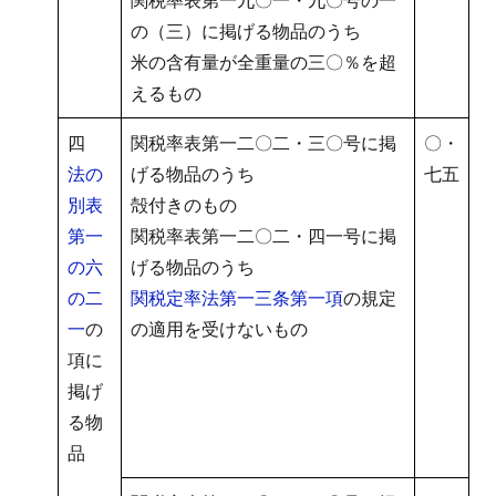
の（三）に掲げる物品のうち
米の含有量が全重量の三〇％を超
えるもの
四
関税率表第一二〇二・三〇号に掲
〇・
法の
げる物品のうち
七五
別表
殻付きのもの
第一
関税率表第一二〇二・四一号に掲
の六
げる物品のうち
の二
関税定率法第一三条第一項
の規定
一
の
の適用を受けないもの
項に
掲げ
る物
品