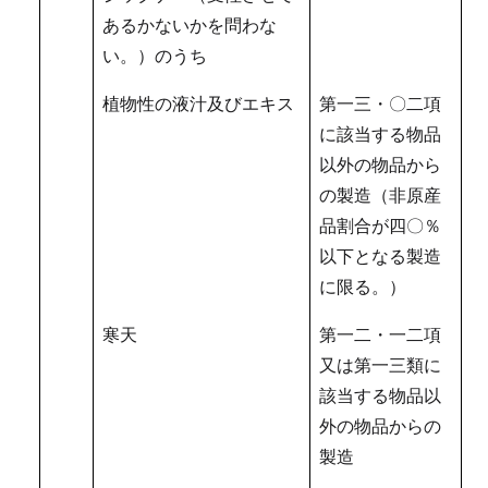
あるかないかを問わな
い。）のうち
植物性の液汁及びエキス
第一三・〇二項
に該当する物品
以外の物品から
の製造（非原産
品割合が四〇％
以下となる製造
に限る。）
寒天
第一二・一二項
又は第一三類に
該当する物品以
外の物品からの
製造