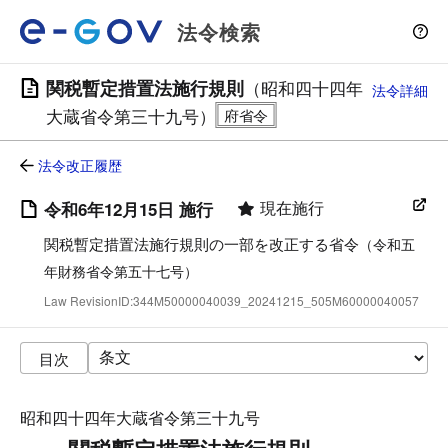
法令検索
関税暫定措置法施行規則
（昭和四十四年
法令詳細
大蔵省令第三十九号）
法令改正履歴
現在施行
令和6年12月15日 施行
関税暫定措置法施行規則の一部を改正する省令
（令和五
年財務省令第五十七号）
Law RevisionID:344M50000040039_20241215_505M60000040057
目次
昭和四十四年大蔵省令第三十九号