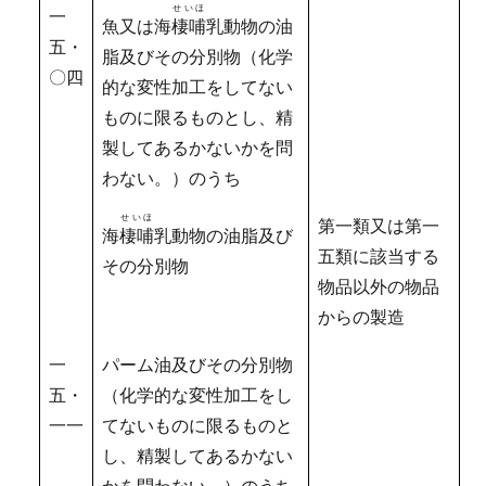
せいほ
一
魚又は海
棲哺
乳動物の油
五・
脂及びその分別物（化学
〇四
的な変性加工をしてない
ものに限るものとし、精
製してあるかないかを問
わない。）のうち
せいほ
第一類又は第一
海
棲哺
乳動物の油脂及び
五類に該当する
その分別物
物品以外の物品
からの製造
一
パーム油及びその分別物
五・
（化学的な変性加工をし
一一
てないものに限るものと
し、精製してあるかない
かを問わない。）のうち