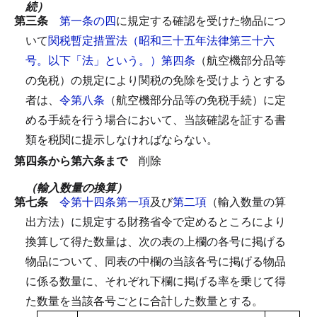
続）
第三条
第一条の四
に規定する確認を受けた物品につ
いて
関税暫定措置法（昭和三十五年法律第三十六
号。以下「法」という。）第四条
（航空機部分品等
の免税）の規定により関税の免除を受けようとする
者は、
令第八条
（航空機部分品等の免税手続）に定
める手続を行う場合において、当該確認を証する書
類を税関に提示しなければならない。
第四条から第六条まで
削除
（輸入数量の換算）
第七条
令第十四条第一項
及び
第二項
（輸入数量の算
出方法）に規定する財務省令で定めるところにより
換算して得た数量は、次の表の上欄の各号に掲げる
物品について、同表の中欄の当該各号に掲げる物品
に係る数量に、それぞれ下欄に掲げる率を乗じて得
た数量を当該各号ごとに合計した数量とする。