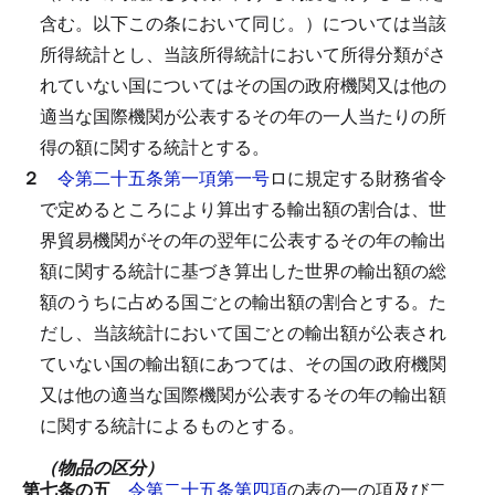
含む。以下この条において同じ。）については当該
所得統計とし、当該所得統計において所得分類がさ
れていない国についてはその国の政府機関又は他の
適当な国際機関が公表するその年の一人当たりの所
得の額に関する統計とする。
２
令第二十五条第一項第一号
ロに規定する財務省令
で定めるところにより算出する輸出額の割合は、世
界貿易機関がその年の翌年に公表するその年の輸出
額に関する統計に基づき算出した世界の輸出額の総
額のうちに占める国ごとの輸出額の割合とする。
た
だし、当該統計において国ごとの輸出額が公表され
ていない国の輸出額にあつては、その国の政府機関
又は他の適当な国際機関が公表するその年の輸出額
に関する統計によるものとする。
（物品の区分）
第七条の五
令第二十五条第四項
の表の一の項及び二