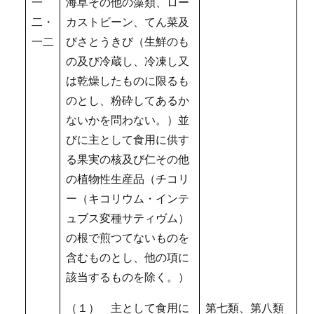
一
海草その他の藻類、ロー
二・
カストビーン、てん菜及
一二
びさとうきび（生鮮のも
の及び冷蔵し、冷凍し又
は乾燥したものに限るも
のとし、粉砕してあるか
ないかを問わない。）並
びに主として食用に供す
る果実の核及び仁その他
の植物性生産品（チコリ
ー（キコリウム・インテ
ュブス変種サティヴム）
の根で煎つてないものを
含むものとし、他の項に
該当するものを除く。）
（１） 主として食用に
第七類、第八類