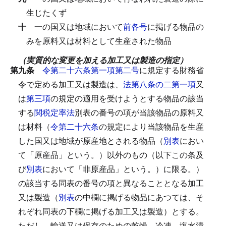
生じたくず
十
一の国又は地域において
前各号
に掲げる物品の
みを原料又は材料として生産された物品
（実質的な変更を加える加工又は製造の指定）
第九条
令第二十六条第一項第二号
に規定する財務省
令で定める加工又は製造は、
法第八条の二第一項
又
は
第三項
の規定の適用を受けようとする物品の該当
する
関税定率法
別表の番号の項が当該物品の原料又
は材料（
令第二十六条
の規定により当該物品を生産
した国又は地域が原産地とされる物品（
別表
におい
て「原産品」という。）以外のもの（以下この条及
び
別表
において「非原産品」という。）に限る。）
の該当する同表の番号の項と異なることとなる加工
又は製造（
別表
の中欄に掲げる物品にあつては、そ
れぞれ同表の下欄に掲げる加工又は製造）とする。
ただし、輸送又は保存のための乾燥、冷凍、塩水漬