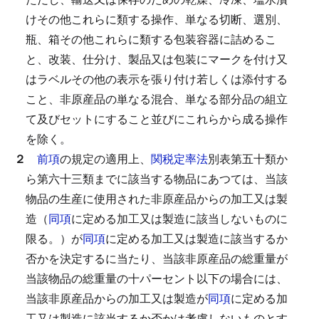
けその他これらに類する操作、単なる切断、選別、
瓶、箱その他これらに類する包装容器に詰めるこ
と、改装、仕分け、製品又は包装にマークを付け又
はラベルその他の表示を張り付け若しくは添付する
こと、非原産品の単なる混合、単なる部分品の組立
て及びセットにすること並びにこれらから成る操作
を除く。
２
前項
の規定の適用上、
関税定率法
別表第五十類か
ら第六十三類までに該当する物品にあつては、当該
物品の生産に使用された非原産品からの加工又は製
造（
同項
に定める加工又は製造に該当しないものに
限る。）が
同項
に定める加工又は製造に該当するか
否かを決定するに当たり、当該非原産品の総重量が
当該物品の総重量の十パーセント以下の場合には、
当該非原産品からの加工又は製造が
同項
に定める加
工又は製造に該当するか否かは考慮しないものとす