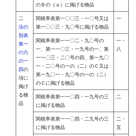
のＢの（ａ）に掲げる物品
二
関税率表第一〇〇三・一〇号又は
一
法の
第一〇〇三・九〇号に掲げる物品
別表
関税率表第一一〇二・九〇号の
一・
第一
一、第一一〇三・一九号の一、第
八
の六
一一〇三・二〇号の四、第一九〇
の一
一・二〇号の一の（二）のＣ又は
四
の
第一九〇一・九〇号の一の（二）
項に
のＣに掲げる物品
掲げ
る物
関税率表第一一〇四・一九号の三
二
品
に掲げる物品
関税率表第一一〇四・二九号の三
二・
に掲げる物品
五