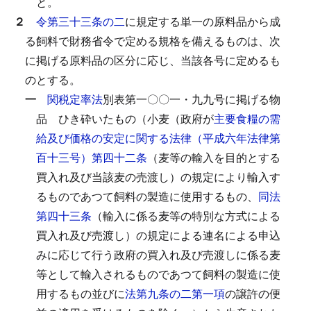
と。
２
令第三十三条の二
に規定する単一の原料品から成
る飼料で財務省令で定める規格を備えるものは、次
に掲げる原料品の区分に応じ、当該各号に定めるも
のとする。
一
関税定率法
別表第一〇〇一・九九号に掲げる物
品
ひき砕いたもの（小麦（政府が
主要食糧の需
給及び価格の安定に関する法律（平成六年法律第
百十三号）第四十二条
（麦等の輸入を目的とする
買入れ及び当該麦の売渡し）の規定により輸入す
るものであつて飼料の製造に使用するもの、
同法
第四十三条
（輸入に係る麦等の特別な方式による
買入れ及び売渡し）の規定による連名による申込
みに応じて行う政府の買入れ及び売渡しに係る麦
等として輸入されるものであつて飼料の製造に使
用するもの並びに
法第九条の二第一項
の譲許の便