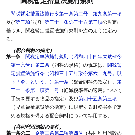
関税暫定措置法施行規則
関税暫定措置法施行令第一条第二号
、
第九条第一項
及び
第二項
並びに
第二十一条の二十六第二項
の規定に
基づき、関税暫定措置法施行規則を次のように定め
る。
（配合飼料の指定）
第一条
関税定率法施行規則（昭和四十四年大蔵省令
第十六号）第二条
（飼料の規格）の規定は、
関税暫
定措置法施行令（昭和三十五年政令第六十九号。以
下「令」という。）第一条
（配合飼料の指定）、
第
三十二条第二項第二号
（軽減税率等の適用について
手続を要する物品の指定）及び
第四十五条第三項
（児童福祉施設等の指定）に規定する財務省令で定
める規格を備える配合飼料について準用する。
（共同利用施設の要件）
第一条の二
令第三条第二項第四号
（共同利用施設の