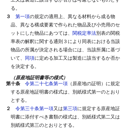
る。
３
第一項
の規定の適用上、異なる材料から成る物
品、異なる構成要素で作られた物品及び小売用のセ
ットにした物品にあつては、
関税定率法
別表の関税
率表の解釈に関する通則３により同表における当該
物品の所属が決定される場合には、当該所属に基づ
いて、
同項
に定める加工又は製造に該当するか否か
を決定する。
（原産地証明書等の様式）
第十条
令第二十七条第一項
（原産地の証明）に規定
する原産地証明書の様式は、別紙様式第一のとおり
とする。
２
令第三十条第一項
又は
第三項
に規定する原産地証
明書に添付すべき書類の様式は、別紙様式第二又は
別紙様式第三のとおりとする。