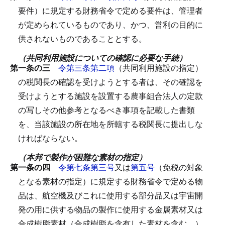
要件）に規定する財務省令で定める要件は、管理者
が定められているものであり、かつ、営利の目的に
供されないものであることとする。
（共同利用施設についての確認に必要な手続）
第一条の三
令第三条第二項
（共同利用施設の指定）
の税関長の確認を受けようとする者は、その確認を
受けようとする施設を設置する農事組合法人の定款
の写しその他参考となるべき事項を記載した書類
を、当該施設の所在地を所轄する税関長に提出しな
ければならない。
（本邦で製作が困難な素材の指定）
第一条の四
令第七条第三号
又は
第五号
（免税の対象
となる素材の指定）に規定する財務省令で定める物
品は、航空機及びこれに使用する部分品又は宇宙開
発の用に供する物品の製作に使用する金属素材又は
合成樹脂素材（合成樹脂を含有した素材を含む。）