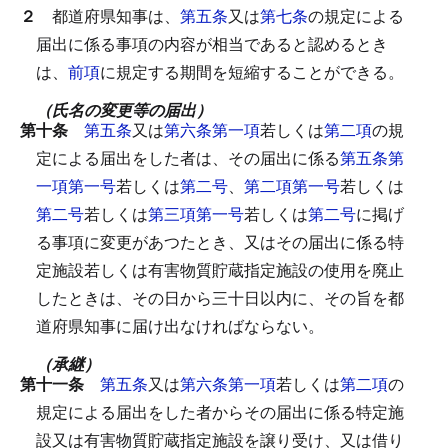
２
都道府県知事は、
第五条
又は
第七条
の規定による
届出に係る事項の内容が相当であると認めるとき
は、
前項
に規定する期間を短縮することができる。
（氏名の変更等の届出）
第十条
第五条
又は
第六条第一項
若しくは
第二項
の規
定による届出をした者は、その届出に係る
第五条第
一項第一号
若しくは
第二号
、
第二項第一号
若しくは
第二号
若しくは
第三項第一号
若しくは
第二号
に掲げ
る事項に変更があつたとき、又はその届出に係る特
定施設若しくは有害物質貯蔵指定施設の使用を廃止
したときは、その日から三十日以内に、その旨を都
道府県知事に届け出なければならない。
（承継）
第十一条
第五条
又は
第六条第一項
若しくは
第二項
の
規定による届出をした者からその届出に係る特定施
設又は有害物質貯蔵指定施設を譲り受け、又は借り