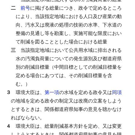
二
前号
に掲げる総量につき、政令で定めるところ
により、当該指定地域における人口及び産業の動
向、汚水又は廃液の処理の技術の水準、下水道の
整備の見通し等を勘案し、実施可能な限度におい
て削減を図ることとした場合における総量
三
当該指定地域において公共用水域に排出される
水の汚濁負荷量についての発生源別及び都道府県
別の削減目標量（中間目標としての削減目標量を
定める場合にあつては、その削減目標量を含
む。）
３
環境大臣は、
第一項
の水域を定める政令又は
同項
の地域を定める政令の制定又は改廃の立案をしよう
とするときは、関係都道府県知事の意見を聴かなけ
ればならない。
４
環境大臣は、総量削減基本方針を定め、又は変更
しようとするときは、関係都道府県知事の意見を聴