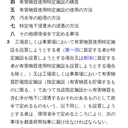
四
有害物質使用特定施設の構造
五
有害物質使用特定施設の使用の方法
六
汚水等の処理の方法
七
特定地下浸透水の浸透の方法
八
その他環境省令で定める事項
３
工場若しくは事業場において有害物質使用特定施
設を設置しようとする者（
第一項
に規定する者が特
定施設を設置しようとする場合又は
前項
に規定する
者が有害物質使用特定施設を設置しようとする場合
を除く。）又は工場若しくは事業場において有害物
質貯蔵指定施設（指定施設（有害物質を貯蔵するも
のに限る。）であつて当該指定施設から有害物質を
含む水が地下に浸透するおそれがあるものとして政
令で定めるものをいう。以下同じ。）を設置しよう
とする者は、環境省令で定めるところにより、次の
事項を都道府県知事に届け出なければならない。