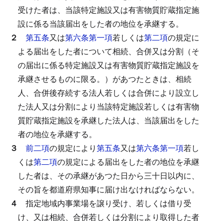
受けた者は、当該特定施設又は有害物質貯蔵指定施
設に係る当該届出をした者の地位を承継する。
２
第五条
又は
第六条第一項
若しくは
第二項
の規定に
よる届出をした者について相続、合併又は分割（そ
の届出に係る特定施設又は有害物質貯蔵指定施設を
承継させるものに限る。）があつたときは、相続
人、合併後存続する法人若しくは合併により設立し
た法人又は分割により当該特定施設若しくは有害物
質貯蔵指定施設を承継した法人は、当該届出をした
者の地位を承継する。
３
前二項
の規定により
第五条
又は
第六条第一項
若し
くは
第二項
の規定による届出をした者の地位を承継
した者は、その承継があつた日から三十日以内に、
その旨を都道府県知事に届け出なければならない。
４
指定地域内事業場を譲り受け、若しくは借り受
け、又は相続、合併若しくは分割により取得した者