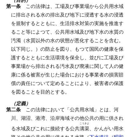
第一条
この法律は、工場及び事業場から公共用水域
に排出される水の排出及び地下に浸透する水の浸透
を規制するとともに、生活排水対策の実施を推進す
ること等によつて、公共用水域及び地下水の水質の
汚濁（水質以外の水の状態が悪化することを含む。
以下同じ。）の防止を図り、もつて国民の健康を保
護するとともに生活環境を保全し、並びに工場及び
事業場から排出される汚水及び廃液に関して人の健
康に係る被害が生じた場合における事業者の損害賠
償の責任について定めることにより、被害者の保護
を図ることを目的とする。
（定義）
第二条
この法律において「公共用水域」とは、河
川、湖沼、港湾、沿岸海域その他公共の用に供され
こうきよ
る水域及びこれに接続する公共
溝渠
、かんがい用水
路その他公共の用に供される水路（
下水道法（昭和