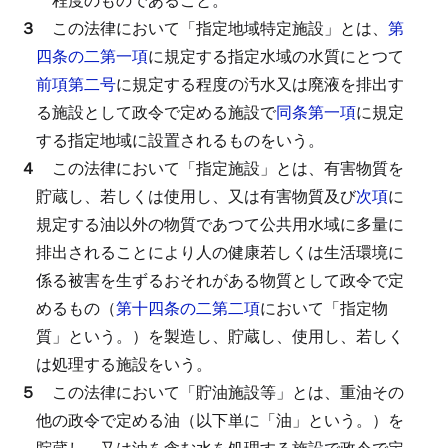
３
この法律において「指定地域特定施設」とは、
第
四条の二第一項
に規定する指定水域の水質にとつて
前項第二号
に規定する程度の汚水又は廃液を排出す
る施設として政令で定める施設で
同条第一項
に規定
する指定地域に設置されるものをいう。
４
この法律において「指定施設」とは、有害物質を
貯蔵し、若しくは使用し、又は有害物質及び
次項
に
規定する油以外の物質であつて公共用水域に多量に
排出されることにより人の健康若しくは生活環境に
係る被害を生ずるおそれがある物質として政令で定
めるもの（
第十四条の二第二項
において「指定物
質」という。）を製造し、貯蔵し、使用し、若しく
は処理する施設をいう。
５
この法律において「貯油施設等」とは、重油その
他の政令で定める油（以下単に「油」という。）を
貯蔵し、又は油を含む水を処理する施設で政令で定