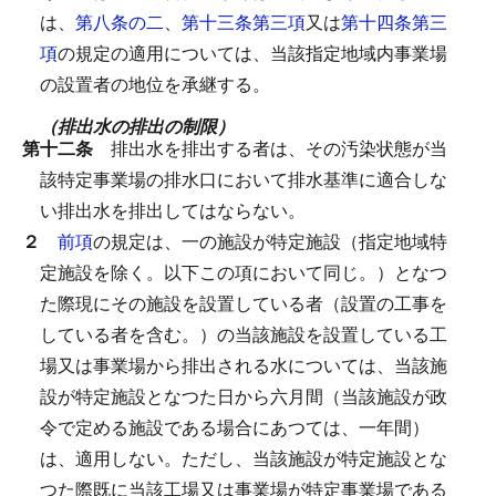
は、
第八条の二
、
第十三条第三項
又は
第十四条第三
項
の規定の適用については、当該指定地域内事業場
の設置者の地位を承継する。
（排出水の排出の制限）
第十二条
排出水を排出する者は、その汚染状態が当
該特定事業場の排水口において排水基準に適合しな
い排出水を排出してはならない。
２
前項
の規定は、一の施設が特定施設（指定地域特
定施設を除く。以下この項において同じ。）となつ
た際現にその施設を設置している者（設置の工事を
している者を含む。）の当該施設を設置している工
場又は事業場から排出される水については、当該施
設が特定施設となつた日から六月間（当該施設が政
令で定める施設である場合にあつては、一年間）
は、適用しない。
ただし、当該施設が特定施設とな
つた際既に当該工場又は事業場が特定事業場である