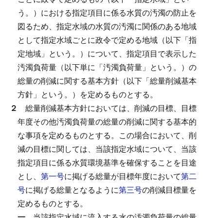
う。）における指定項目に係る水質の汚濁の防止を
図るため、指定水域の水質の汚濁に関係のある地域
として指定水域ごとに政令で定める地域（以下「指
定地域」という。）について、指定項目で表示した
汚濁負荷量（以下単に「汚濁負荷量」という。）の
総量の削減に関する基本方針（以下「総量削減基本
方針」という。）を定めるものとする。
２
総量削減基本方針においては、削減の目標、目標
年度その他汚濁負荷量の総量の削減に関する基本的
な事項を定めるものとする。
この場合において、削
減の目標に関しては、当該指定水域について、当該
指定項目に係る水質環境基準を確保することを目途
とし、
第一号
に掲げる総量が目標年度において
第二
号
に掲げる総量となるように
第三号
の削減目標量を
定めるものとする。
一
当該指定水域に流入する水の汚濁負荷量の総量