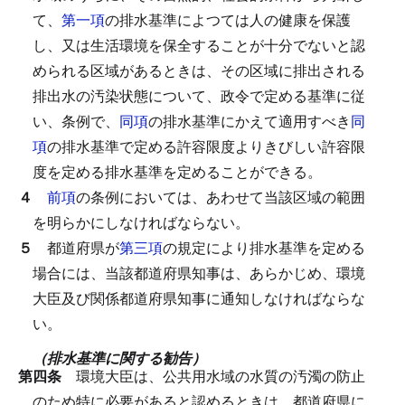
て、
第一項
の排水基準によつては人の健康を保護
し、又は生活環境を保全することが十分でないと認
められる区域があるときは、その区域に排出される
排出水の汚染状態について、政令で定める基準に従
い、条例で、
同項
の排水基準にかえて適用すべき
同
項
の排水基準で定める許容限度よりきびしい許容限
度を定める排水基準を定めることができる。
４
前項
の条例においては、あわせて当該区域の範囲
を明らかにしなければならない。
５
都道府県が
第三項
の規定により排水基準を定める
場合には、当該都道府県知事は、あらかじめ、環境
大臣及び関係都道府県知事に通知しなければならな
い。
（排水基準に関する勧告）
第四条
環境大臣は、公共用水域の水質の汚濁の防止
のため特に必要があると認めるときは、都道府県に