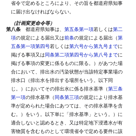
省令で定めるところにより、その旨を都道府県知事
に届け出なければならない。
（計画変更命令等）
第八条
都道府県知事は、
第五条第一項
若しくは
第二
項
の規定による届出又は
前条
の規定による届出（
第
五条第一項第四号
若しくは
第六号から第九号まで
に
掲げる事項又は
同条第二項第四号から第八号まで
に
掲げる事項の変更に係るものに限る。）があつた場
合において、排出水の汚染状態が当該特定事業場の
排水口（排出水を排出する場所をいう。以下同
じ。）においてその排出水に係る排水基準（
第三条
第一項
の排水基準（
同条第三項
の規定により排水基
準が定められた場合にあつては、その排水基準を含
む。）をいう。以下単に「排水基準」という。）に
適合しないと認めるとき、又は特定地下浸透水が有
害物質を含むものとして環境省令で定める要件に該