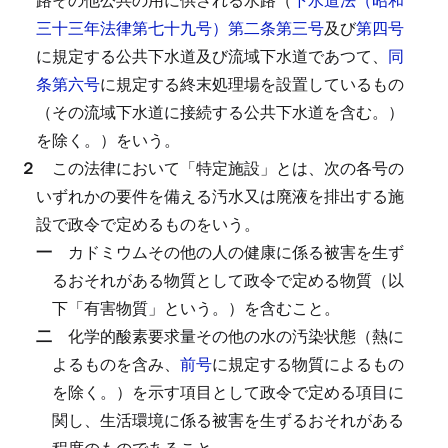
三十三年法律第七十九号）第二条第三号
及び
第四号
に規定する公共下水道及び流域下水道であつて、
同
条第六号
に規定する終末処理場を設置しているもの
（その流域下水道に接続する公共下水道を含む。）
を除く。）をいう。
２
この法律において「特定施設」とは、次の各号の
いずれかの要件を備える汚水又は廃液を排出する施
設で政令で定めるものをいう。
一
カドミウムその他の人の健康に係る被害を生ず
るおそれがある物質として政令で定める物質（以
下「有害物質」という。）を含むこと。
二
化学的酸素要求量その他の水の汚染状態（熱に
よるものを含み、
前号
に規定する物質によるもの
を除く。）を示す項目として政令で定める項目に
関し、生活環境に係る被害を生ずるおそれがある
程度のものであること。