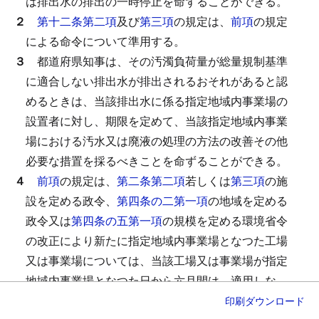
は排出水の排出の一時停止を命ずることができる。
２
第十二条第二項
及び
第三項
の規定は、
前項
の規定
による命令について準用する。
３
都道府県知事は、その汚濁負荷量が総量規制基準
に適合しない排出水が排出されるおそれがあると認
めるときは、当該排出水に係る指定地域内事業場の
設置者に対し、期限を定めて、当該指定地域内事業
場における汚水又は廃液の処理の方法の改善その他
必要な措置を採るべきことを命ずることができる。
４
前項
の規定は、
第二条第二項
若しくは
第三項
の施
設を定める政令、
第四条の二第一項
の地域を定める
政令又は
第四条の五第一項
の規模を定める環境省令
の改正により新たに指定地域内事業場となつた工場
又は事業場については、当該工場又は事業場が指定
地域内事業場となつた日から六月間は、適用しな
い。
印刷
ダウンロード