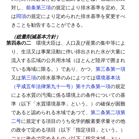
対し、
前条第三項
の規定により排水基準を定め、又
は
同項
の規定により定められた排水基準を変更すべ
きことを勧告することができる。
（総量削減基本方針）
第四条の二
環境大臣は、人口及び産業の集中等によ
り、生活又は事業活動に伴い排出された水が大量に
流入する広域の公共用水域（ほとんど陸岸で囲まれ
ている海域に限る。）であり、かつ、
第三条第一項
又は
第三項
の排水基準のみによつては
環境基本法
（平成五年法律第九十一号）第十六条第一項
の規定
による水質の汚濁に係る環境上の条件についての基
準（以下「水質環境基準」という。）の確保が困難
であると認められる水域であつて、
第二条第二項第
二号
に規定する項目のうち化学的酸素要求量その他
の政令で定める項目（以下「指定項目」という。）
ごとに政令で定めるもの（以下「指定水域」とい