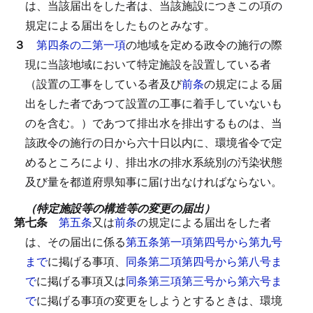
は、当該届出をした者は、当該施設につきこの項の
規定による届出をしたものとみなす。
３
第四条の二第一項
の地域を定める政令の施行の際
現に当該地域において特定施設を設置している者
（設置の工事をしている者及び
前条
の規定による届
出をした者であつて設置の工事に着手していないも
のを含む。）であつて排出水を排出するものは、当
該政令の施行の日から六十日以内に、環境省令で定
めるところにより、排出水の排水系統別の汚染状態
及び量を都道府県知事に届け出なければならない。
（特定施設等の構造等の変更の届出）
第七条
第五条
又は
前条
の規定による届出をした者
は、その届出に係る
第五条第一項第四号から第九号
まで
に掲げる事項、
同条第二項第四号から第八号ま
で
に掲げる事項又は
同条第三項第三号から第六号ま
で
に掲げる事項の変更をしようとするときは、環境