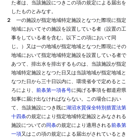
た者は、当該施設につきこの項の規定による届出を
したものとみなす。
２
一の施設が指定地域特定施設となつた際現に指定
地域においてその施設を設置している者（設置の工
事をしている者を含む。以下この項において同
じ。）又は一の地域が指定地域となつた際現にその
地域において指定地域特定施設を設置している者で
あつて、排出水を排出するものは、当該施設が指定
地域特定施設となつた日又は当該地域が指定地域と
なつた日から三十日以内に、環境省令で定めるとこ
ろにより、
前条第一項各号
に掲げる事項を都道府県
知事に届け出なければならない。
この場合におい
て、当該施設につき既に
湖沼水質保全特別措置法第
十四条
の規定により指定地域特定施設とみなされる
施設についての
同条
の規定により適用される
前条第
一項
又はこの項の規定による届出がされているとき