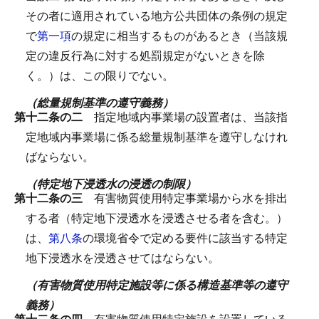
その者に適用されている地方公共団体の条例の規定
で
第一項
の規定に相当するものがあるとき（当該規
定の違反行為に対する処罰規定がないときを除
く。）は、この限りでない。
（総量規制基準の遵守義務）
第十二条の二
指定地域内事業場の設置者は、当該指
定地域内事業場に係る総量規制基準を遵守しなけれ
ばならない。
（特定地下浸透水の浸透の制限）
第十二条の三
有害物質使用特定事業場から水を排出
する者（特定地下浸透水を浸透させる者を含む。）
は、
第八条
の環境省令で定める要件に該当する特定
地下浸透水を浸透させてはならない。
（有害物質使用特定施設等に係る構造基準等の遵守
義務）
第十二条の四
有害物質使用特定施設を設置している