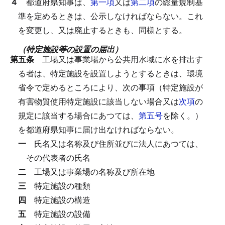
４
都道府県知事は、
第一項
又は
第二項
の総量規制基
準を定めるときは、公示しなければならない。
これ
を変更し、又は廃止するときも、同様とする。
（特定施設等の設置の届出）
第五条
工場又は事業場から公共用水域に水を排出す
る者は、特定施設を設置しようとするときは、環境
省令で定めるところにより、次の事項（特定施設が
有害物質使用特定施設に該当しない場合又は
次項
の
規定に該当する場合にあつては、
第五号
を除く。）
を都道府県知事に届け出なければならない。
一
氏名又は名称及び住所並びに法人にあつては、
その代表者の氏名
二
工場又は事業場の名称及び所在地
三
特定施設の種類
四
特定施設の構造
五
特定施設の設備