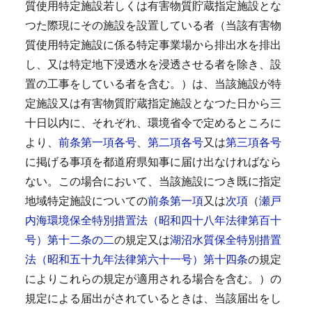
質使用特定施設若しくは有害物質貯蔵指定施設とな
つた際現にその施設を設置している者（当該有害物
質使用特定施設に係る特定事業場から排出水を排出
し、又は特定地下浸透水を浸透させる者を除き、設
置の工事をしている者を含む。）は、当該施設が特
定施設又は有害物質貯蔵指定施設となつた日から三
十日以内に、それぞれ、環境省令で定めるところに
より、
前条第一項各号
、
第二項各号
又は
第三項各号
に掲げる事項を都道府県知事に届け出なければなら
ない。
この場合において、当該施設につき既に指定
地域特定施設についての
前条第一項
又は
次項
（
瀬戸
内海環境保全特別措置法（昭和四十八年法律第百十
号）第十二条の二
の規定又は
湖沼水質保全特別措置
法（昭和五十九年法律第六十一号）第十四条
の規定
によりこれらの規定が適用される場合を含む。）の
規定による届出がされているときは、当該届出をし