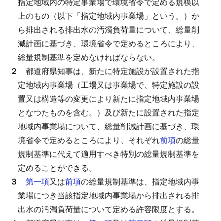
指定地域内の特定事業場で環境省令で定める規模以
上のもの（以下「指定地域内事業場」という。）か
ら排出される排出水の汚濁負荷量について、総量削
減計画に基づき、環境省令で定めるところにより、
総量規制基準を定めなければならない。
２
都道府県知事は、新たに特定施設が設置された指
定地域内事業場（工場又は事業場で、特定施設の設
置又は構造等の変更により新たに指定地域内事業場
となつたものを含む。）及び新たに設置された指定
地域内事業場について、総量削減計画に基づき、環
境省令で定めるところにより、それぞれ
前項
の総量
規制基準に代えて適用すべき特別の総量規制基準を
定めることができる。
３
第一項
又は
前項
の総量規制基準は、指定地域内事
業場につき当該指定地域内事業場から排出される排
出水の汚濁負荷量について定める許容限度とする。