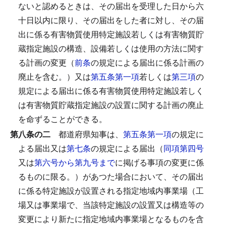
ないと認めるときは、その届出を受理した日から六
十日以内に限り、その届出をした者に対し、その届
出に係る有害物質使用特定施設若しくは有害物質貯
蔵指定施設の構造、設備若しくは使用の方法に関す
る計画の変更（
前条
の規定による届出に係る計画の
廃止を含む。）又は
第五条第一項
若しくは
第三項
の
規定による届出に係る有害物質使用特定施設若しく
は有害物質貯蔵指定施設の設置に関する計画の廃止
を命ずることができる。
第八条の二
都道府県知事は、
第五条第一項
の規定に
よる届出又は
第七条
の規定による届出（
同項第四号
又は
第六号から第九号まで
に掲げる事項の変更に係
るものに限る。）があつた場合において、その届出
に係る特定施設が設置される指定地域内事業場（工
場又は事業場で、当該特定施設の設置又は構造等の
変更により新たに指定地域内事業場となるものを含