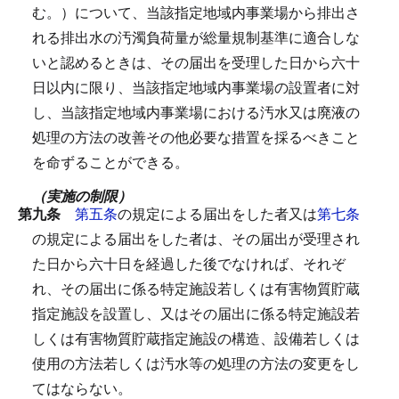
む。）について、当該指定地域内事業場から排出さ
れる排出水の汚濁負荷量が総量規制基準に適合しな
いと認めるときは、その届出を受理した日から六十
日以内に限り、当該指定地域内事業場の設置者に対
し、当該指定地域内事業場における汚水又は廃液の
処理の方法の改善その他必要な措置を採るべきこと
を命ずることができる。
（実施の制限）
第九条
第五条
の規定による届出をした者又は
第七条
の規定による届出をした者は、その届出が受理され
た日から六十日を経過した後でなければ、それぞ
れ、その届出に係る特定施設若しくは有害物質貯蔵
指定施設を設置し、又はその届出に係る特定施設若
しくは有害物質貯蔵指定施設の構造、設備若しくは
使用の方法若しくは汚水等の処理の方法の変更をし
てはならない。