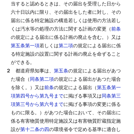
当すると認めるときは、その届出を受理した日から
六十日以内に限り、その届出をした者に対し、その
届出に係る特定施設の構造若しくは使用の方法若し
くは汚水等の処理の方法に関する計画の変更（
前条
の規定による届出に係る計画の廃止を含む。）又は
第五条第一項
若しくは
第二項
の規定による届出に係
る特定施設の設置に関する計画の廃止を命ずること
ができる。
２
都道府県知事は、
第五条
の規定による届出があつ
た場合（
同条第二項
の規定による届出があつた場合
を除く。）又は
前条
の規定による届出（
第五条第一
項第四号から第九号まで
に掲げる事項又は
同条第三
項第三号から第六号まで
に掲げる事項の変更に係る
ものに限る。）があつた場合において、その届出に
係る有害物質使用特定施設又は有害物質貯蔵指定施
設が
第十二条の四
の環境省令で定める基準に適合し