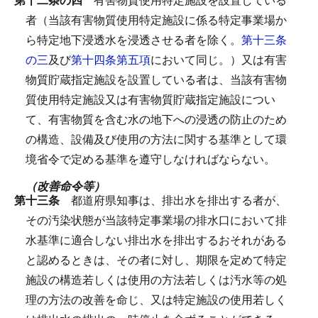
者（当該有害物質使用特定施設に係る特定事業場か
ら特定地下浸透水を浸透させる者を除く。
第十三条
の三
及び
第十四条第五項
において同じ。）又は有害
物質貯蔵指定施設を設置している者は、当該有害物
質使用特定施設又は有害物質貯蔵指定施設につい
て、有害物質を含む水の地下への浸透の防止のため
の構造、設備及び使用の方法に関する基準として環
境省令で定める基準を遵守しなければならない。
（改善命令等）
第十三条
都道府県知事は、排出水を排出する者が、
その汚染状態が当該特定事業場の排水口において排
水基準に適合しない排出水を排出するおそれがある
と認めるときは、その者に対し、期限を定めて特定
施設の構造若しくは使用の方法若しくは汚水等の処
理の方法の改善を命じ、又は特定施設の使用若しく