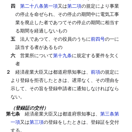
四
第二十八条第一項
又は
第二項
の規定により事業
の停止を命ぜられ、その停止の期間中に電気工事
業を廃止した者であつてその停止の期間に相当す
る期間を経過しないもの
五
法人であつて、その役員のうちに
前四号
の一に
該当する者があるもの
六
営業所について
第十九条
に規定する要件を欠く
者
２
経済産業大臣又は都道府県知事は、
前項
の規定に
より登録を拒否したときは、遅滞なく、その理由を
示して、その旨を登録申請者に通知しなければなら
ない。
（登録証の交付）
第七条
経済産業大臣又は都道府県知事は、
第三条第
一項
又は
第三項
の登録をしたときは、登録証を交付
する。