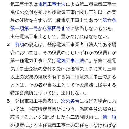
気工事士又は
電気工事士法
による第二種電気工事士
免状の交付を受けた後電気工事に関し三年以上の実
務の経験を有する第二種電気工事士であつて
第六条
第一項第一号から第四号まで
に該当しないものを、
主任電気工事士として、置かなければならない。
２
前項
の規定は、登録電気工事業者（法人である場
合においては、その役員のうちいずれかの役員）が
第一種電気工事士又は
電気工事士法
による第二種電
気工事士免状の交付を受けた後電気工事に関し三年
以上の実務の経験を有する第二種電気工事士である
ときは、その者が自ら主としてその業務に従事する
特定営業所については、適用しない。
３
登録電気工事業者は、
次の各号
に掲げる場合にお
いては、当該特定営業所につき、当該各号の場合に
該当することを知つた日から二週間以内に、
第一項
の規定による主任電気工事士の選任をしなければな