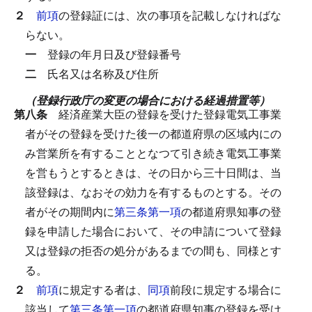
２
前項
の登録証には、次の事項を記載しなければな
らない。
一
登録の年月日及び登録番号
二
氏名又は名称及び住所
（登録行政庁の変更の場合における経過措置等）
第八条
経済産業大臣の登録を受けた登録電気工事業
者がその登録を受けた後一の都道府県の区域内にの
み営業所を有することとなつて引き続き電気工事業
を営もうとするときは、その日から三十日間は、当
該登録は、なおその効力を有するものとする。
その
者がその期間内に
第三条第一項
の都道府県知事の登
録を申請した場合において、その申請について登録
又は登録の拒否の処分があるまでの間も、同様とす
る。
２
前項
に規定する者は、
同項
前段に規定する場合に
該当して
第三条第一項
の都道府県知事の登録を受け