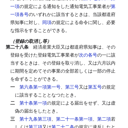
一項
の規定による通知をした通知電気工事業者が
第
一項各号
のいずれかに該当するときは、当該都道府
県知事に対し、
同項
の規定による命令に関し、必要
な指示をすることができる。
（登録の取消し等）
第二十八条
経済産業大臣又は都道府県知事は、その
登録を受けた登録電気工事業者が
次の各号
の一に該
当するときは、その登録を取り消し、又は六月以内
に期間を定めてその事業の全部若しくは一部の停止
を命ずることができる。
一
第六条第一項第一号
、
第三号
又は
第五号
の規定
に該当することとなつたとき。
二
第十条第一項
の規定による届出をせず、又は虚
偽の届出をしたとき。
三
第十九条第三項
、
第二十一条第一項
、
第二項
若
しくは
第三項
又は
第二十二条
の規定に違反したと