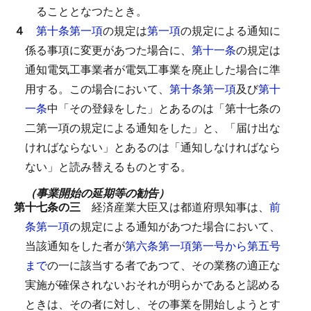
ることとなつたとき。
４
第十条第一項
の規定は
第一項
の規定による通知に
係る事項に変更があつた場合に、
第十一条
の規定は
通知電気工事業者が電気工事業を廃止した場合に準
用する。
この場合において、
第十条第一項
及び
第十
一条
中「その登録をした」とあるのは「第十七条の
二第一項の規定による通知をした」と、「届け出な
ければならない」とあるのは「通知しなければなら
ない」と読み替えるものとする。
（事業開始の延期等の勧告）
第十七条の三
経済産業大臣又は都道府県知事は、
前
条第一項
の規定による通知があつた場合において、
当該通知をした者が
第六条第一項第一号から第五号
まで
の一に該当する者であつて、その業務の適正な
実施が確保されないおそれが明らかであると認める
ときは、その者に対し、その事業を開始しようとす