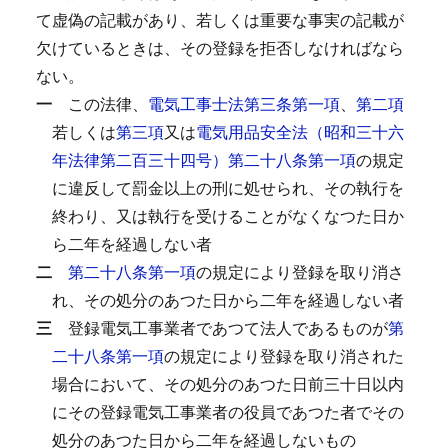
て虚偽の記載があり、若しくは重要な事実の記載が
欠けているときは、その登録を拒否しなければなら
ない。
一
この法律、
電気工事士法第三条第一項
、
第二項
若しくは
第三項
又は
電気用品安全法（昭和三十六
年法律第二百三十四号）第二十八条第一項
の規定
に違反して罰金以上の刑に処せられ、その執行を
終わり、又は執行を受けることがなくなつた日か
ら二年を経過しない者
二
第二十八条第一項
の規定により登録を取り消さ
れ、その処分のあつた日から二年を経過しない者
三
登録電気工事業者であつて法人であるものが
第
二十八条第一項
の規定により登録を取り消された
場合において、その処分のあつた日前三十日以内
にその登録電気工事業者の役員であつた者でその
処分のあつた日から二年を経過しないもの