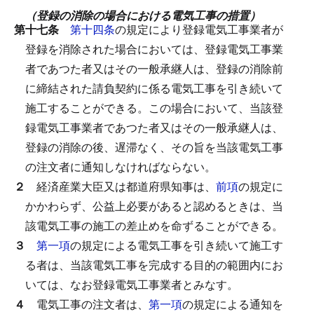
（登録の消除の場合における電気工事の措置）
第十七条
第十四条
の規定により登録電気工事業者が
登録を消除された場合においては、登録電気工事業
者であつた者又はその一般承継人は、登録の消除前
に締結された請負契約に係る電気工事を引き続いて
施工することができる。
この場合において、当該登
録電気工事業者であつた者又はその一般承継人は、
登録の消除の後、遅滞なく、その旨を当該電気工事
の注文者に通知しなければならない。
２
経済産業大臣又は都道府県知事は、
前項
の規定に
かかわらず、公益上必要があると認めるときは、当
該電気工事の施工の差止めを命ずることができる。
３
第一項
の規定による電気工事を引き続いて施工す
る者は、当該電気工事を完成する目的の範囲内にお
いては、なお登録電気工事業者とみなす。
４
電気工事の注文者は、
第一項
の規定による通知を