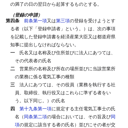
の満了の日の翌日から起算するものとする。
（登録の申請）
第四条
前条第一項
又は
第三項
の登録を受けようとす
る者（以下「登録申請者」という。）は、次の事項
を記載した登録申請書を経済産業大臣又は都道府県
知事に提出しなければならない。
一
氏名又は名称及び住所並びに法人にあつては、
その代表者の氏名
二
営業所の名称及び所在の場所並びに当該営業所
の業務に係る電気工事の種類
三
法人にあつては、その役員（業務を執行する社
員、取締役、執行役又はこれらに準ずる者をい
う。以下同じ。）の氏名
四
第十九条第一項
に規定する主任電気工事士の氏
名（
同条第二項
の場合においては、その旨及び
同
項
の規定に該当する者の氏名）並びにその者が交