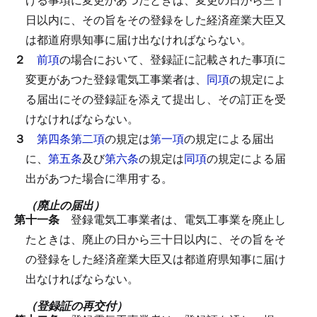
日以内に、その旨をその登録をした経済産業大臣又
は都道府県知事に届け出なければならない。
２
前項
の場合において、登録証に記載された事項に
変更があつた登録電気工事業者は、
同項
の規定によ
る届出にその登録証を添えて提出し、その訂正を受
けなければならない。
３
第四条第二項
の規定は
第一項
の規定による届出
に、
第五条
及び
第六条
の規定は
同項
の規定による届
出があつた場合に準用する。
（廃止の届出）
第十一条
登録電気工事業者は、電気工事業を廃止し
たときは、廃止の日から三十日以内に、その旨をそ
の登録をした経済産業大臣又は都道府県知事に届け
出なければならない。
（登録証の再交付）