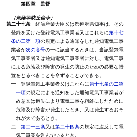
第四章 監督
（危険等防止命令）
第二十七条
経済産業大臣又は都道府県知事は、その
登録を受けた登録電気工事業者又はこれらに
第十七
条の二第一項
の規定による通知をした通知電気工事
業者が
次の各号
の一に該当するときは、当該登録電
気工事業者又は通知電気工事業者に対し、電気工事
による危険及び障害の発生の防止のための必要な措
置をとるべきことを命ずることができる。
一
登録電気工事業者又はこれらに
第十七条の二第
一項
の規定による通知をした通知電気工事業者が
故意又は過失により電気工事を粗雑にしたために
危険及び障害が発生したとき、又は発生するおそ
れが大であるとき。
二
第二十三条
又は
第二十四条
の規定に違反して電
気工事業を営んでいるとき。