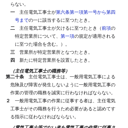
らない。
一
主任電気工事士が
第六条第一項第一号から第四
号まで
の一に該当するに至つたとき。
二
主任電気工事士が欠けるに至つたとき（
前項
の
特定営業所について、
第一項
の規定が適用される
に至つた場合を含む。）。
三
営業所が特定営業所となつたとき。
四
新たに特定営業所を設置したとき。
（主任電気工事士の職務等）
第二十条
主任電気工事士は、一般用電気工事による
危険及び障害が発生しないように一般用電気工事の
作業の管理の職務を誠実に行わなければならない。
２
一般用電気工事の作業に従事する者は、主任電気
工事士がその職務を行うため必要があると認めてす
る指示に従わなければならない。
（電気工事士等でない者を電気工事の作業に従事さ