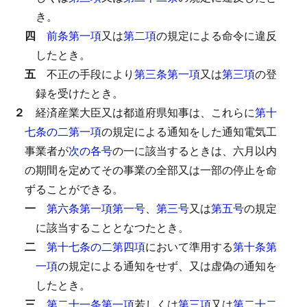
き。
四
前条第一項
又は
第二項
の規定による命令に違反
したとき。
五
不正の手段により
第三条第一項
又は
第三項
の登
録を受けたとき。
２
経済産業大臣又は都道府県知事は、これらに
第十
七条の二第一項
の規定による通知をした通知電気工
事業者が
次の各号
の一に該当するときは、六月以内
の期間を定めてその事業の全部又は一部の停止を命
ずることができる。
一
第六条第一項第一号
、
第三号
又は
第五号
の規定
に該当することとなつたとき。
二
第十七条の二第四項
において準用する
第十条第
一項
の規定による通知をせず、又は虚偽の通知を
したとき。
三
第二十一条第一項
若しくは
第三項
又は
第二十二