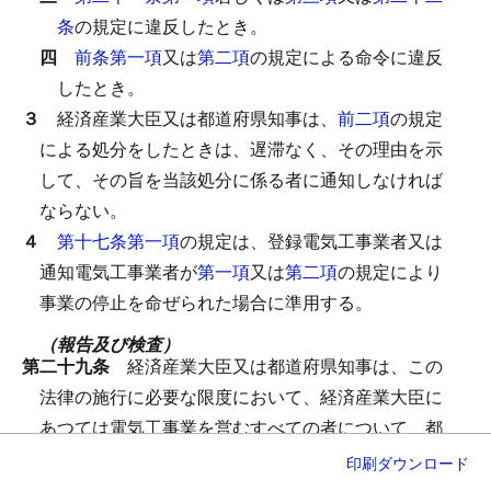
条
の規定に違反したとき。
四
前条第一項
又は
第二項
の規定による命令に違反
したとき。
３
経済産業大臣又は都道府県知事は、
前二項
の規定
による処分をしたときは、遅滞なく、その理由を示
して、その旨を当該処分に係る者に通知しなければ
ならない。
４
第十七条第一項
の規定は、登録電気工事業者又は
通知電気工事業者が
第一項
又は
第二項
の規定により
事業の停止を命ぜられた場合に準用する。
（報告及び検査）
第二十九条
経済産業大臣又は都道府県知事は、この
法律の施行に必要な限度において、経済産業大臣に
あつては電気工事業を営むすべての者について、都
道府県知事にあつては当該都道府県の区域内で電気
印刷
ダウンロード
工事業を営む者（経済産業大臣の登録を受けた者及