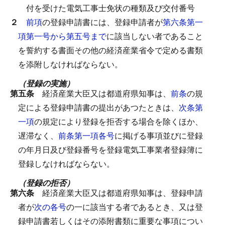
付を受けた電気工事士免状の種類及び交付番号
２
前項
の登録申請書には、登録申請者が
第六条第一
項第一号から第五号まで
に該当しない者であること
を誓約する書面その他の経済産業省令で定める書類
を添附しなければならない。
（登録の実施）
第五条
経済産業大臣又は都道府県知事は、
前条
の規
定による登録申請書の提出があつたときは、
次条第
一項
の規定により登録を拒否する場合を除くほか、
遅滞なく、
前条第一項各号
に掲げる事項並びに登録
の年月日及び登録番号を登録電気工事業者登録簿に
登録しなければならない。
（登録の拒否）
第六条
経済産業大臣又は都道府県知事は、登録申請
者が
次の各号
の一に該当する者であるとき、又は登
録申請書若しくはその添附書類に重要な事項につい