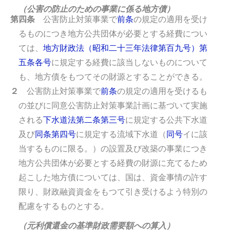
（公害の防止のための事業に係る地方債）
第四条
公害防止対策事業で
前条
の規定の適用を受け
るものにつき地方公共団体が必要とする経費につい
ては、
地方財政法（昭和二十三年法律第百九号）第
五条各号
に規定する経費に該当しないものについて
も、地方債をもつてその財源とすることができる。
２
公害防止対策事業で
前条
の規定の適用を受けるも
の並びに同意公害防止対策事業計画に基づいて実施
される
下水道法第二条第三号
に規定する公共下水道
及び
同条第四号
に規定する流域下水道（
同号
イに該
当するものに限る。）の設置及び改築の事業につき
地方公共団体が必要とする経費の財源に充てるため
起こした地方債については、国は、資金事情の許す
限り、財政融資資金をもつて引き受けるよう特別の
配慮をするものとする。
（元利償還金の基準財政需要額への算入）