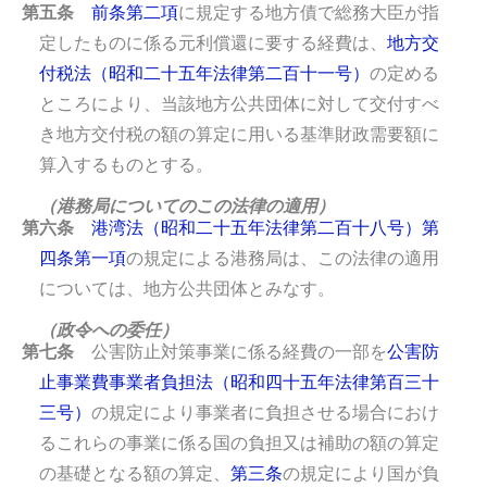
第五条
前条第二項
に規定する地方債で総務大臣が指
定したものに係る元利償還に要する経費は、
地方交
付税法（昭和二十五年法律第二百十一号）
の定める
ところにより、当該地方公共団体に対して交付すべ
き地方交付税の額の算定に用いる基準財政需要額に
算入するものとする。
（港務局についてのこの法律の適用）
第六条
港湾法（昭和二十五年法律第二百十八号）第
四条第一項
の規定による港務局は、この法律の適用
については、地方公共団体とみなす。
（政令への委任）
第七条
公害防止対策事業に係る経費の一部を
公害防
止事業費事業者負担法（昭和四十五年法律第百三十
三号）
の規定により事業者に負担させる場合におけ
るこれらの事業に係る国の負担又は補助の額の算定
の基礎となる額の算定、
第三条
の規定により国が負