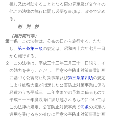
担し又は補助することとなる額の算定及び交付その
他この法律の施行に関し必要な事項は、政令で定め
る。
附 則 抄
（施行期日等）
第一条
この法律は、公布の日から施行する。
ただ
し、
第三条第三項
の規定は、昭和四十六年七月一日
から施行する。
２
この法律は、平成三十三年三月三十一日限り、そ
の効力を失う。
ただし、同意公害防止対策事業計画
に基づく公害防止対策事業及び
第三条第四項
の規定
により総務大臣が指定した公害防止対策事業に係る
経費のうち平成三十二年度までの予算に係るもので
平成三十三年度以降に繰り越されるものについては
この法律の規定、公害防止対策事業で
同条
の規定の
適用を受けるもの並びに同意公害防止対策事業計画