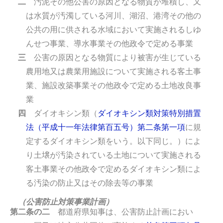
二
汚泥その他公害の原因となる物質が堆積し、又
は水質が汚濁している河川、湖沼、港湾その他の
公共の用に供される水域において実施されるしゆ
んせつ事業、導水事業その他政令で定める事業
三
公害の原因となる物質により被害が生じている
農用地又は農業用施設について実施される客土事
業、施設改築事業その他政令で定める土地改良事
業
四
ダイオキシン類（
ダイオキシン類対策特別措置
法（平成十一年法律第百五号）第二条第一項
に規
定するダイオキシン類をいう。以下同じ。）によ
り土壌が汚染されている土地について実施される
客土事業その他政令で定めるダイオキシン類によ
る汚染の防止又はその除去等の事業
（公害防止対策事業計画）
第二条の二
都道府県知事は、公害防止計画におい