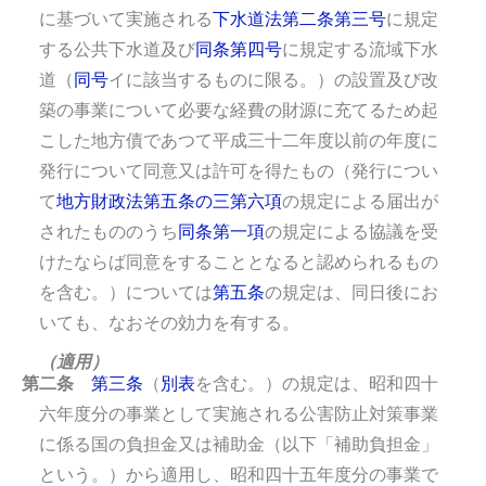
に基づいて実施される
下水道法第二条第三号
に規定
する公共下水道及び
同条第四号
に規定する流域下水
道（
同号
イに該当するものに限る。）の設置及び改
築の事業について必要な経費の財源に充てるため起
こした地方債であつて平成三十二年度以前の年度に
発行について同意又は許可を得たもの（発行につい
て
地方財政法第五条の三第六項
の規定による届出が
されたもののうち
同条第一項
の規定による協議を受
けたならば同意をすることとなると認められるもの
を含む。）については
第五条
の規定は、同日後にお
いても、なおその効力を有する。
（適用）
第二条
第三条
（
別表
を含む。）の規定は、昭和四十
六年度分の事業として実施される公害防止対策事業
に係る国の負担金又は補助金（以下「補助負担金」
という。）から適用し、昭和四十五年度分の事業で