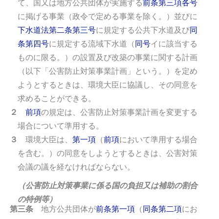
て、国又は地方公共団体が実施する
前条第三項各号
に掲げる事業（政令で定める事業を除く。）並びに
下水道法第二条第三号
に規定する公共下水道及び
同
条第四号
に規定する流域下水道（
同号
イに該当する
ものに限る。）の設置及び改築の事業に関する計画
（以下「公害防止対策事業計画」という。）を定め
ようとするときは、環境大臣に協議し、その同意を
求めることができる。
２
前項
の規定は、公害防止対策事業計画を変更する
場合について準用する。
３
環境大臣は、
第一項
（
前項
において準用する場合
を含む。）の同意をしようとするときは、公害対策
会議の議を経なければならない。
（公害防止対策事業に係る国の負担又は補助の割合
の特例等）
第三条
地方公共団体が
前条第一項
（
同条第二項
にお