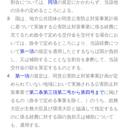
割合については、
同項
の規定にかかわらず、当該他
の法令の定めるところによる。
３
国は、地方公共団体が同意公害防止対策事業計画
に基づいて実施する公害防止対策事業に係る経費に
充てるため政令で定める交付金を交付する場合にお
いては、政令で定めるところにより、当該経費につ
いて
第一項
の規定を適用したとするならば国が負担
し、又は補助することとなる割合を参酌して、当該
交付金の額を算定するものとする。
４
第一項
の規定は、同意公害防止対策事業計画が定
められていない地域において実施される公害防止対
策事業で
第二条第三項第二号から第四号まで
に掲げ
るもの（政令で定める事業を除く。）のうち、総務
大臣が主務大臣及び環境大臣と協議して指定するも
のに係る経費に対する国の負担又は補助について
も、適用する。