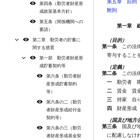
第五章 罰則
第四条（勤労者財産形
附則
成政策基本方針）
第五条（関係機関への
第一章 
要請）
第二章 勤労者の貯蓄に
（目的）
第一条
この法
関する措置
寄与すること
第一節 勤労者財産形
成貯蓄契約等
（定義）
第二条
この法
第六条（勤労者財
一
勤労者
産形成貯蓄契約
二
賃金
賃
等）
三
持家
自
第六条の二（勤労
四
財産形成
者財産形成給付金
契約等）
（国及び地方
第三条
国及び
第六条の三（勤労
に配慮しなけ
者財産形成基金契