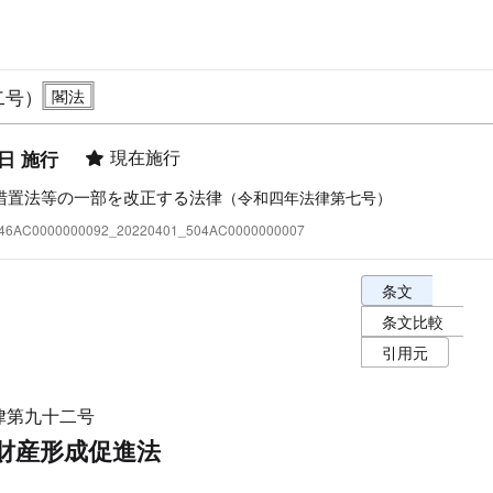
二号）
現在施行
1日 施行
措置法等の一部を改正する法律
（令和四年法律第七号）
:346AC0000000092_20220401_504AC0000000007
条文表示オプショ
条文
条文比較
引用元
律第九十二号
財産形成促進法