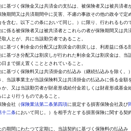
約に基づく保険金又は共済金の支払は、被保険者又は被共済者
保険期間又は共済期間中に災害、不慮の事故その他の政令で定
合を含む。以下この条において同じ。）に限り、行われるもの
約に係る被保険者又は被共済者とこれらの者が保険期間又は共
受取人とが、共に当該勤労者であること。
約に基づく剰余金の分配又は割戻金の割戻しは、利差益に係る
約に基づき分配又は割戻しが行われた剰余金又は割戻金は、当
の日まで据え置くこととされていること。
約に基づく保険料又は共済掛金の払込み（継続払込みを除く。
き、当該事業主が当該保険料又は共済掛金の払込みに係る金額
うか、又は当該勤労者が財産形成給付金若しくは財産形成基金
ろにより行うものであること。
保険会社（
保険業法第二条第四項
に規定する損害保険会社及び
第十二条
において同じ。）を相手方とする損害保険に関する契
上の期間にわたつて定期に、当該契約に基づく保険料の払込み