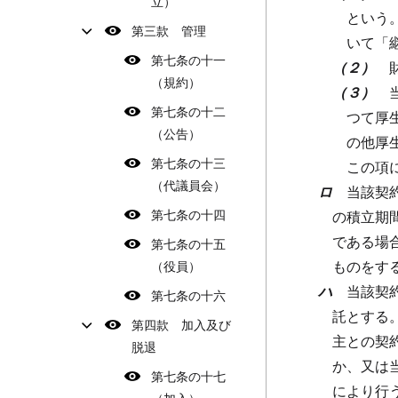
立）
という
第三款 管理
いて「
第七条の十一
（２）
（規約）
（３）
第七条の十二
つて厚
（公告）
の他厚
第七条の十三
この項
（代議員会）
ロ
当該契
第七条の十四
の積立期
である場
第七条の十五
ものをす
（役員）
ハ
当該契
第七条の十六
託とする
第四款 加入及び
主との契
脱退
か、又は
第七条の十七
により行