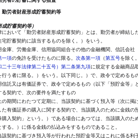
 勤労者財産形成貯蓄契約等
形成貯蓄契約等）
律において「勤労者財産形成貯蓄契約」とは、勤労者が締結し
住宅貯蓄契約に該当するものを除く。）をいう。
用金庫、労働金庫、信用協同組合その他の金融機関、信託会社
第一項
の免許を受けたものに限る。
次条第一項
（
第五号
を除く
和二十三年法律第二十五号）第二条第九項
に規定する金融商品
を行う者に限る。）をいう。以下同じ。）で、政令で定めるも
用信託又は有価証券で、政令で定めるもの（以下「預貯金等」
する契約で、次の要件を満たすもの
上の期間にわたつて定期に、当該契約に基づく預入等（次に掲
した有価証券の購入に関する契約で、当該購入のために金銭の
券購入契約」という。）である場合にあつては、当該購入のた
とする。）に係る金銭の払込みをするものであること。
当該契約に基づき預入等が行われた預貯金等又はこれに係る利