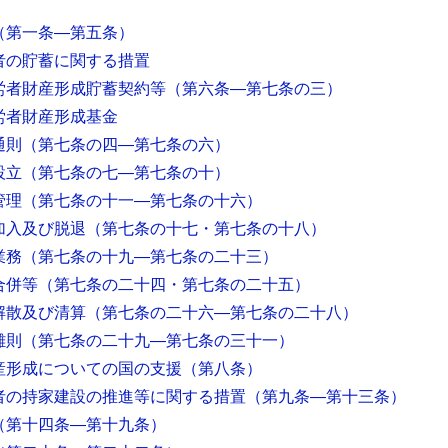
（第一条―第五条）
者の貯蓄に関する措置
労者財産形成貯蓄契約等
（第六条―第七条の三）
労者財産形成基金
通則
（第七条の四―第七条の六）
設立
（第七条の七―第七条の十）
管理
（第七条の十一―第七条の十六）
加入及び脱退
（第七条の十七・第七条の十八）
業務
（第七条の十九―第七条の二十三）
合併等
（第七条の二十四・第七条の二十五）
解散及び清算
（第七条の二十六―第七条の二十八）
雑則
（第七条の二十九―第七条の三十一）
産形成についての国の支援
（第八条）
者の持家建設の推進等に関する措置
（第九条―第十三条）
（第十四条―第十九条）