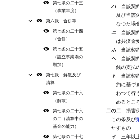
第七条の二十三
ハ
当該契
（事業年度）
及び当該
第六款 合併等
なつた場
第七条の二十四
ニ
当該契
（合併）
は共済金
第七条の二十五
ホ
当該契
（設立事業場の
ヘ
当該契
増加）
銭の支払
第七款 解散及び
ト
当該契
清算
約に基づ
第七条の二十六
わつて行
（解散）
めるとこ
二の二
損害
第七条の二十六
の二（清算中の
この条及び
基金の能力）
たすもの
イ
三年以
第七条の二十七