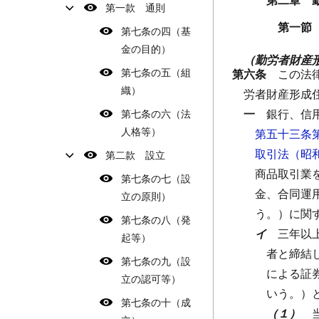
第一款 通則
第一節
第七条の四（基
金の目的）
（勤労者財産
第七条の五（組
第六条
この法
織）
労者財産形成
一
銀行、信
第七条の六（法
人格等）
第五十三条
取引法（昭
第二款 設立
商品取引業
第七条の七（設
金、合同運
立の原則）
う。）に関
第七条の八（発
イ
三年以
起等）
者と締結
第七条の九（設
による証
立の認可等）
いう。）
第七条の十（成
（１）