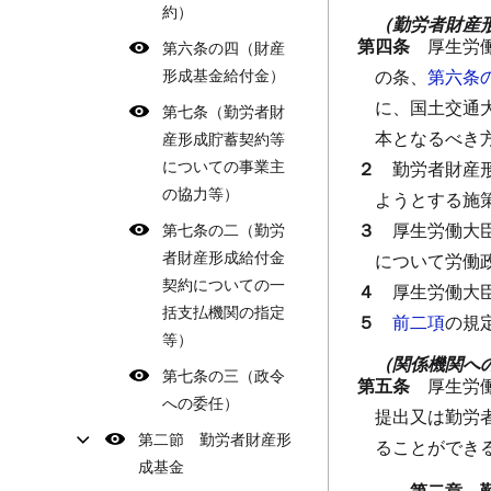
約）
（勤労者財産
第四条
厚生労
第六条の四（財産
形成基金給付金）
の条、
第六条
に、国土交通
第七条（勤労者財
本となるべき
産形成貯蓄契約等
についての事業主
２
勤労者財産
の協力等）
ようとする施
３
厚生労働大
第七条の二（勤労
者財産形成給付金
について労働
契約についての一
４
厚生労働大
括支払機関の指定
５
前二項
の規
等）
（関係機関へ
第七条の三（政令
第五条
厚生労
への委任）
提出又は勤労
第二節 勤労者財産形
ることができ
成基金
第二章 