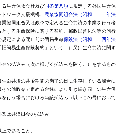
する生命保険会社及び
同条第八項
に規定する外国生命保
ットワーク支援機構、
農業協同組合法（昭和二十二年法
農業協同組合又は政令で定める生命共済の事業を行う者
方とする生命保険に関する契約、
郵政民営化法等の施行
の規定による廃止前の簡易生命
保険法（昭和二十四年法
「旧簡易生命保険契約」という。）又は生命共済に関す
掛金の払込み（次に掲げる払込みを除く。）をするもの
は生命共済の共済期間の満了の日に生存している場合に
銭その他政令で定める金銭により引き続き同一の生命保
みを行う場合における当該払込み（以下この号において
料又は共済掛金の払込み
以上であること。