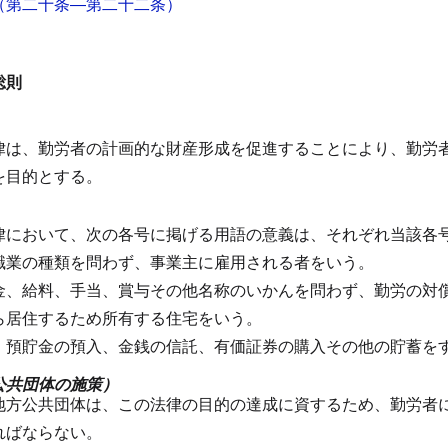
（第二十条―第二十二条）
総則
律は、勤労者の計画的な財産形成を促進することにより、勤労
を目的とする。
律において、次の各号に掲げる用語の意義は、それぞれ当該各
職業の種類を問わず、事業主に雇用される者をいう。
金、給料、手当、賞与その他名称のいかんを問わず、勤労の対
ら居住するため所有する住宅をいう。
預貯金の預入、金銭の信託、有価証券の購入その他の貯蓄を
公共団体の施策）
地方公共団体は、この法律の目的の達成に資するため、勤労者
ればならない。