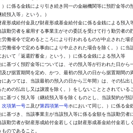
。）に係る金銭により引き続き同一の金融機関等に預貯金等の
継続預入等」という。）
財産形成給付金及び財産形成基金給付金に係る金銭による預入
当該勤労者を雇用する事業主がその委託を受けて行う勤労者の
生労働省令で定めるところにより行われるものが中止された場
生労働省令で定める事由により中止された場合を除く。）に当
において「返還貯蓄金」という。）に係る金銭による預入等
約に基づく預貯金等については、その預入等が行われた日から
間及び据置期間を定め、かつ、最初の預入の日から据置期間の
合にあつては、当該最初の預入の日から三年間）は、その払出
るための払出し又は譲渡を除く。）をしないこととされている
約に基づく預入等（継続預入等を除くものとし、当該契約が預
。
次項第一号
ニ及び
第四項第一号
ホにおいて同じ。）に係る金
約に基づき、当該事業主が当該預入等に係る金額を当該勤労者
当該勤労者が財産形成給付金若しくは財産形成基金給付金若し
うものであること。