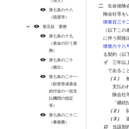
（加入）
二
生命保険
第七条の十八
険会社等を
（脱退等）
律第百三十
第五款 業務
（以下この
第七条の十九
に伴う関係
（基金の行う業
律第六十八
務）
る契約（以
第七条の二十
イ
三年以
（拠出）
であるこ
第七条の二十一
（１）
（財産形成基金
支払わ
給付金の一括支
険会社
払機関の指定
「継続
等）
（２）
第七条の二十二
（３）
（事務費）
ロ
当該契