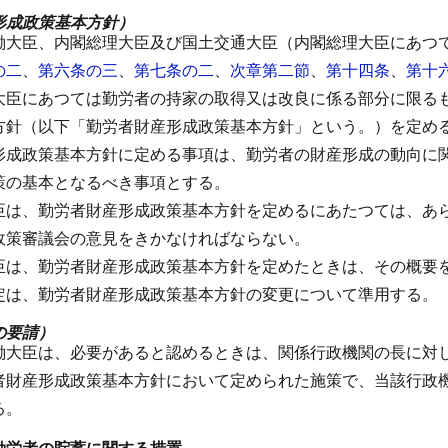
形成政策基本方針）
働大臣、内閣総理大臣及び国土交通大臣（内閣総理大臣にあつ
の二
、
第六条の三
、
第七条の二
、
次章第二節
、
第十四条
、
第十
大臣にあつては勤労者の持家の取得又は改良に係る部分に限る
方針（以下「勤労者財産形成政策基本方針」という。）を定め
形成政策基本方針に定める事項は、勤労者の財産形成の動向に
策の基本となるべき事項とする。
臣は、勤労者財産形成政策基本方針を定めるにあたつては、あ
政策審議会の意見をきかなければならない。
臣は、勤労者財産形成政策基本方針を定めたときは、その概要
定は、勤労者財産形成政策基本方針の変更について準用する。
の要請）
働大臣は、必要があると認めるときは、関係行政機関の長に対
者財産形成政策基本方針において定められた施策で、当該行政
る。
勤労者の貯蓄に関する措置