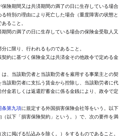
が保険期間又は共済期間の満了の日に生存している場合
める特別の理由により死亡した場合（重度障害の状態と
であること。
済期間の満了の日に生存している場合の保険金受取人又
部分に限り、行われるものであること。
該契約に基づく保険金又は共済金その他政令で定める金
）は、当該勤労者と当該勤労者を雇用する事業主との契
を当該勤労者に支払う賃金から控除し、当該勤労者に代
給付金若しくは返還貯蓄金に係る金銭により、政令で定
同条第九項
に規定する外国損害保険会社等をいう。以下
約（以下「損害保険契約」という。）で、次の要件を満
（次に掲げる払込みを除く。）をするものであること。