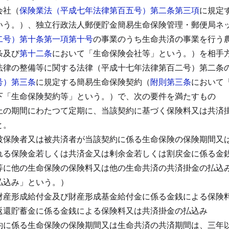
会社（
保険業法（平成七年法律第百五号）第二条第三項
に規定
いう。）、独立行政法人郵便貯金簡易生命保険管理・郵便局ネ
二号）第十条第一項第十号
の事業のうち生命共済の事業を行う
条及び
第十二条
において「生命保険会社等」という。）を相手
法律の整備等に関する法律（平成十七年法律第百二号）第二条
号）第三条
に規定する簡易生命保険契約（
附則第三条
において
下「生命保険契約等」という。）で、次の要件を満たすもの
上の期間にわたつて定期に、当該契約に基づく保険料又は共済
と。
被保険者又は被共済者が当該契約に係る生命保険の保険期間又
れる保険金若しくは共済金又は剰余金若しくは割戻金に係る金
等に他の生命保険の保険料又は他の生命共済の共済掛金の払込
払込み」という。）
財産形成給付金及び財産形成基金給付金に係る金銭による保険
返還貯蓄金に係る金銭による保険料又は共済掛金の払込み
約に係る生命保険の保険期間又は生命共済の共済期間は、三年