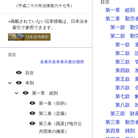
目次
（平成二十六年法律第六十七号）
第一章 総則
第二章 勤労
※
掲載されていない沿革情報は、日本法令
第一節 勤
索引で参照できます。
第二節 勤
第一款 
第二款 
目次
第三款 
全表示
全非表示
差分箇所
第四款 
目次
第五款 
本則
第六款 
第一章 総則
第七款 
第一条（目的）
第八款 
第三節 財
第二条（定義）
第三章 勤労
第三条（国及び地方公
第四章 雑則
共団体の施策）