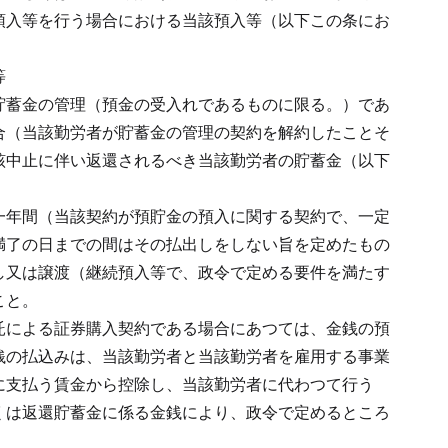
預入等を行う場合における当該預入等（以下この条にお
等
貯蓄金の管理（預金の受入れであるものに限る。）であ
合（当該勤労者が貯蓄金の管理の契約を解約したことそ
該中止に伴い返還されるべき当該勤労者の貯蓄金（以下
一年間（当該契約が預貯金の預入に関する契約で、一定
満了の日までの間はその払出しをしない旨を定めたもの
し又は譲渡（継続預入等で、政令で定める要件を満たす
こと。
託による証券購入契約である場合にあつては、金銭の預
銭の払込みは、当該勤労者と当該勤労者を雇用する事業
に支払う賃金から控除し、当該勤労者に代わつて行う
くは返還貯蓄金に係る金銭により、政令で定めるところ