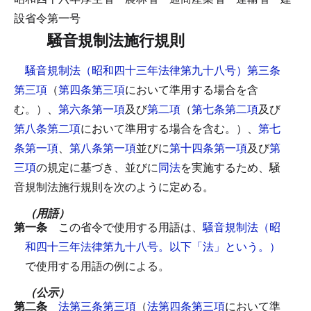
設省令第一号
騒音規制法施行規則
騒音規制法（昭和四十三年法律第九十八号）第三条
第三項
（
第四条第三項
において準用する場合を含
む。）、
第六条第一項
及び
第二項
（
第七条第二項
及び
第八条第二項
において準用する場合を含む。）、
第七
条第一項
、
第八条第一項
並びに
第十四条第一項
及び
第
三項
の規定に基づき、並びに
同法
を実施するため、騒
音規制法施行規則を次のように定める。
（用語）
第一条
この省令で使用する用語は、
騒音規制法（昭
和四十三年法律第九十八号。以下「法」という。）
で使用する用語の例による。
（公示）
第二条
法第三条第三項
（
法第四条第三項
において準