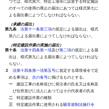
つては、様式第六、特定工場等に設置する特定施設
のすべての使用の廃止の届出にあつては様式第七に
よる届出書によつてしなければならない。
（承継の届出）
第九条
法第十一条第三項
の規定による届出は、様式
第八による届出書によつてしなければならない。
（特定建設作業の実施の届出）
第十条
法第十四条第一項
及び
第二項
の規定による届
出は、様式第九による届出書によつてしなければな
らない。
２
法第十四条第一項第五号
に規定する環境省令で定
める事項は、
次の各号
に掲げるものとする。
一
建設工事の名称並びに発注者の氏名又は名称及
び住所並びに法人にあつてはその代表者の氏名
二
特定建設作業の種類
三
特定建設作業に使用される
騒音規制法施行令