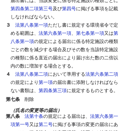
届出書には、当該変更に係る特定施設の種類ごとに
第四条第二項第三号
及び
第四号
に掲げる事項を記載
しなければならない。
３
法第八条第一項
ただし書に規定する環境省令で定
める範囲は、
法第六条第一項
、
第七条第一項
又は
第
八条第一項
の規定による届出に係る特定施設の種類
ごとの数を減少する場合及びその数を当該特定施設
の種類に係る直近の届出により届け出た数の二倍以
内の数に増加する場合とする。
４
法第八条第二項
において準用する
法第六条第二項
の規定により
第一項
の届出書に添附しなければなら
ない書類は、
第四条第三項
に規定するものとする。
第七条
削除
（氏名の変更等の届出）
第八条
法第十条
の規定による届出は、
法第六条第一
項第一号
又は
第二号
に掲げる事項の変更の届出にあ