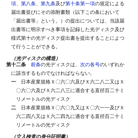
項
、
第八条
、
第九条
及び
第十条第一項
の規定による
届出書並びにその添附書類（以下この条において
「届出書等」という。）の提出については、当該届
出書等に明示すべき事項を記録した光ディスク及び
様式第十の光ディスク提出書を提出することによつ
て行うことができる。
（光ディスクの構造）
第十二条
前条
の光ディスクは、
次の各号
のいずれか
に該当するものでなければならない。
一
日本産業規格Ｘ〇六〇六及びＸ六二八二又はＸ
〇六〇六及びＸ六二八三に適合する直径百二十ミ
リメートルの光ディスク
二
日本産業規格Ｘ〇六〇九又はＸ〇六一一及びＸ
六二四八又はＸ六二四九に適合する直径百二十ミ
リメートルの光ディスク
（立入検査の身分証明書）