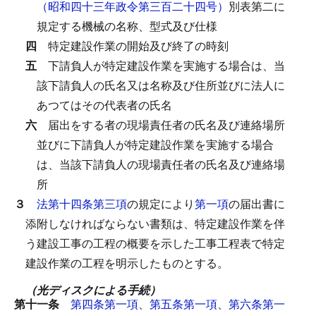
（昭和四十三年政令第三百二十四号）
別表第二に
規定する機械の名称、型式及び仕様
四
特定建設作業の開始及び終了の時刻
五
下請負人が特定建設作業を実施する場合は、当
該下請負人の氏名又は名称及び住所並びに法人に
あつてはその代表者の氏名
六
届出をする者の現場責任者の氏名及び連絡場所
並びに下請負人が特定建設作業を実施する場合
は、当該下請負人の現場責任者の氏名及び連絡場
所
３
法第十四条第三項
の規定により
第一項
の届出書に
添附しなければならない書類は、特定建設作業を伴
う建設工事の工程の概要を示した工事工程表で特定
建設作業の工程を明示したものとする。
（光ディスクによる手続）
第十一条
第四条第一項
、
第五条第一項
、
第六条第一