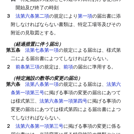
開始及び終了の時刻
３
法第六条第二項
の規定により
第一項
の届出書に添
附しなければならない書類は、特定工場等及びその
附近の見取図とする。
（経過措置に伴う届出）
第五条
法第七条第一項
の規定による届出は、様式第
二による届出書によつてしなければならない。
２
前条第三項
の規定は、
前項
の届出に準用する。
（特定施設の数等の変更の届出）
第六条
法第八条第一項
の規定による届出は、
法第六
条第一項第三号
に掲げる事項の変更の届出にあつて
は様式第三、
法第六条第一項第四号
に掲げる事項の
変更の届出にあつては様式第四による届出書によつ
てしなければならない。
２
法第六条第一項第三号
に掲げる事項の変更に係る