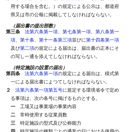
用する場合を含む。）の規定による公示は、都道府
県又は市の公報に掲載してしなければならない。
（届出書の提出部数）
第三条
法第六条第一項
、
第七条第一項
、
第八条第一
項
、
第十条
、
第十一条第三項
並びに
第十四条第一項
及び
第二項
の規定による届出は、届出書の正本にそ
の写し一通を添えてしなければならない。
（特定施設の設置の届出）
第四条
法第六条第一項
の規定による届出は、様式第
一による届出書によつてしなければならない。
２
法第六条第一項第五号
に規定する環境省令で定め
る事項は、次の各号に掲げるものとする。
一
工場又は事業場の事業内容
二
常時使用する従業員数
三
特定施設の型式及び公称能力
四
特定施設の種類ごとの通常の日における使用の