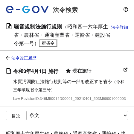
法令検索
騒音規制法施行規則
（昭和四十六年厚生
法令詳細
省・農林省・通商産業省・運輸省・建設省
令第一号）
法令改正履歴
現在施行
令和3年4月1日 施行
水質汚濁防止法施行規則等の一部を改正する省令
（令和
三年環境省令第三号）
Law RevisionID:346M50014D00001_20210401_503M60001000003
目次
昭和四十六年厚生省・農林省・通商産業省・運輸省・建