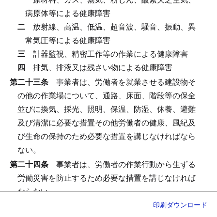
病原体等による健康障害
二
放射線、高温、低温、超音波、騒音、振動、異
常気圧等による健康障害
三
計器監視、精密工作等の作業による健康障害
四
排気、排液又は残さい物による健康障害
第二十三条
事業者は、労働者を就業させる建設物そ
の他の作業場について、通路、床面、階段等の保全
並びに換気、採光、照明、保温、防湿、休養、避難
及び清潔に必要な措置その他労働者の健康、風紀及
び生命の保持のため必要な措置を講じなければなら
ない。
第二十四条
事業者は、労働者の作業行動から生ずる
労働災害を防止するため必要な措置を講じなければ
ならない。
印刷
ダウンロード
第二十五条
事業者は、労働災害発生の急迫した危険