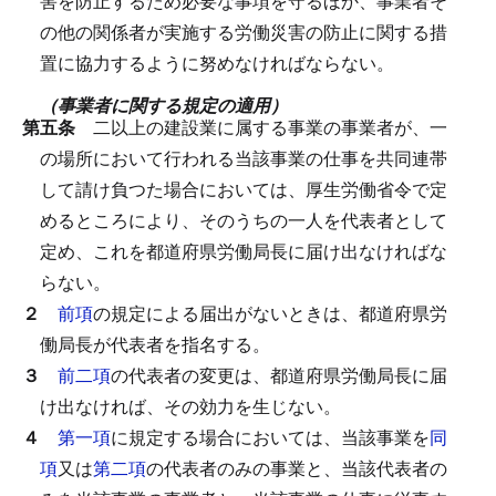
害を防止するため必要な事項を守るほか、事業者そ
の他の関係者が実施する労働災害の防止に関する措
置に協力するように努めなければならない。
（事業者に関する規定の適用）
第五条
二以上の建設業に属する事業の事業者が、一
の場所において行われる当該事業の仕事を共同連帯
して請け負つた場合においては、厚生労働省令で定
めるところにより、そのうちの一人を代表者として
定め、これを都道府県労働局長に届け出なければな
らない。
２
前項
の規定による届出がないときは、都道府県労
働局長が代表者を指名する。
３
前二項
の代表者の変更は、都道府県労働局長に届
け出なければ、その効力を生じない。
４
第一項
に規定する場合においては、当該事業を
同
項
又は
第二項
の代表者のみの事業と、当該代表者の