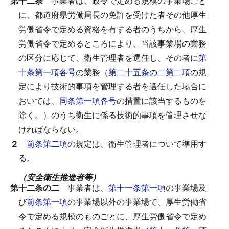
第十二条
事業者は、政令で定める規模の事業場ごと
に、都道府県労働局長の免許を受けた者その他厚生
労働省令で定める資格を有する者のうちから、厚生
労働省令で定めるところにより、当該事業場の業務
の区分に応じて、衛生管理者を選任し、その者に
第
十条第一項各号
の業務（
第二十五条の二第二項
の規
定により技術的事項を管理する者を選任した場合に
おいては、
同条第一項各号
の措置に該当するものを
除く。）のうち衛生に係る技術的事項を管理させな
ければならない。
２
前条第二項
の規定は、衛生管理者について準用す
る。
（安全衛生推進者等）
第十二条の二
事業者は、
第十一条第一項
の事業場及
び
前条第一項
の事業場以外の事業場で、厚生労働省
令で定める規模のものごとに、厚生労働省令で定め