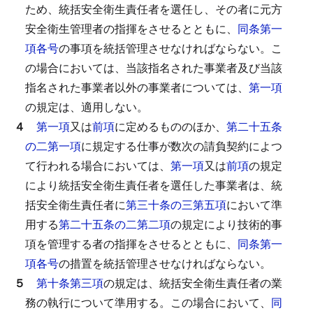
ため、統括安全衛生責任者を選任し、その者に元方
安全衛生管理者の指揮をさせるとともに、
同条第一
項各号
の事項を統括管理させなければならない。
こ
の場合においては、当該指名された事業者及び当該
指名された事業者以外の事業者については、
第一項
の規定は、適用しない。
４
第一項
又は
前項
に定めるもののほか、
第二十五条
の二第一項
に規定する仕事が数次の請負契約によつ
て行われる場合においては、
第一項
又は
前項
の規定
により統括安全衛生責任者を選任した事業者は、統
括安全衛生責任者に
第三十条の三第五項
において準
用する
第二十五条の二第二項
の規定により技術的事
項を管理する者の指揮をさせるとともに、
同条第一
項各号
の措置を統括管理させなければならない。
５
第十条第三項
の規定は、統括安全衛生責任者の業
務の執行について準用する。
この場合において、
同