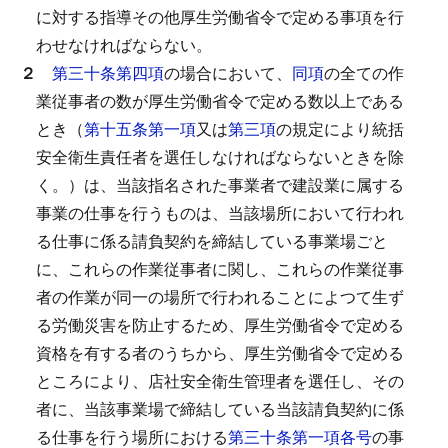
に対する指導その他厚生労働省令で定める事項を行
わせなければならない。
２
第三十条第四項
の場合において、
同項
の全ての作
業従事者の数が厚生労働省令で定める数以上である
とき（
第十五条第一項
又は
第三項
の規定により統括
安全衛生責任者を選任しなければならないときを除
く。）は、当該指名された事業者で建設業に属する
事業の仕事を行うものは、当該場所において行われ
る仕事に係る請負契約を締結している事業場ごと
に、これらの作業従事者に関し、これらの作業従事
者の作業が同一の場所で行われることによつて生ず
る労働災害を防止するため、厚生労働省令で定める
資格を有する者のうちから、厚生労働省令で定める
ところにより、店社安全衛生管理者を選任し、その
者に、当該事業場で締結している当該請負契約に係
る仕事を行う場所における
第三十条第一項各号
の事