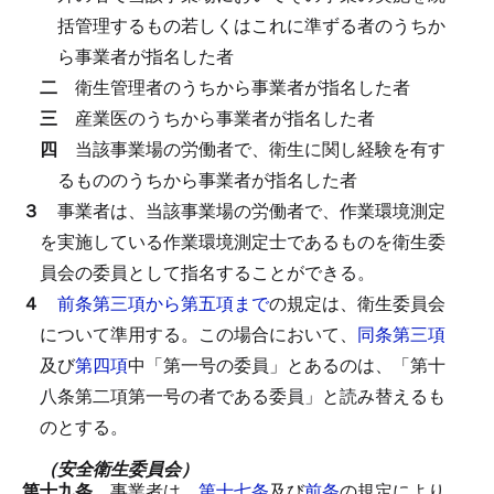
括管理するもの若しくはこれに準ずる者のうちか
ら事業者が指名した者
二
衛生管理者のうちから事業者が指名した者
三
産業医のうちから事業者が指名した者
四
当該事業場の労働者で、衛生に関し経験を有す
るもののうちから事業者が指名した者
３
事業者は、当該事業場の労働者で、作業環境測定
を実施している作業環境測定士であるものを衛生委
員会の委員として指名することができる。
４
前条第三項から第五項まで
の規定は、衛生委員会
について準用する。
この場合において、
同条第三項
及び
第四項
中「第一号の委員」とあるのは、「第十
八条第二項第一号の者である委員」と読み替えるも
のとする。
（安全衛生委員会）
第十九条
事業者は、
第十七条
及び
前条
の規定により