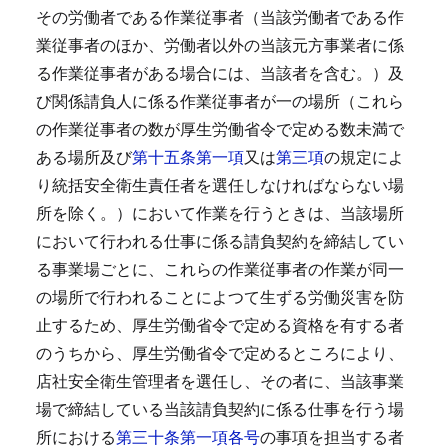
その労働者である作業従事者（当該労働者である作
業従事者のほか、労働者以外の当該元方事業者に係
る作業従事者がある場合には、当該者を含む。）及
び関係請負人に係る作業従事者が一の場所（これら
の作業従事者の数が厚生労働省令で定める数未満で
ある場所及び
第十五条第一項
又は
第三項
の規定によ
り統括安全衛生責任者を選任しなければならない場
所を除く。）において作業を行うときは、当該場所
において行われる仕事に係る請負契約を締結してい
る事業場ごとに、これらの作業従事者の作業が同一
の場所で行われることによつて生ずる労働災害を防
止するため、厚生労働省令で定める資格を有する者
のうちから、厚生労働省令で定めるところにより、
店社安全衛生管理者を選任し、その者に、当該事業
場で締結している当該請負契約に係る仕事を行う場
所における
第三十条第一項各号
の事項を担当する者