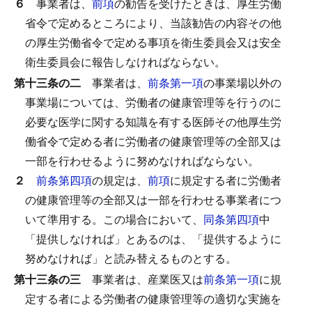
６
事業者は、
前項
の勧告を受けたときは、厚生労働
省令で定めるところにより、当該勧告の内容その他
の厚生労働省令で定める事項を衛生委員会又は安全
衛生委員会に報告しなければならない。
第十三条の二
事業者は、
前条第一項
の事業場以外の
事業場については、労働者の健康管理等を行うのに
必要な医学に関する知識を有する医師その他厚生労
働省令で定める者に労働者の健康管理等の全部又は
一部を行わせるように努めなければならない。
２
前条第四項
の規定は、
前項
に規定する者に労働者
の健康管理等の全部又は一部を行わせる事業者につ
いて準用する。
この場合において、
同条第四項
中
「提供しなければ」とあるのは、「提供するように
努めなければ」と読み替えるものとする。
第十三条の三
事業者は、産業医又は
前条第一項
に規
定する者による労働者の健康管理等の適切な実施を