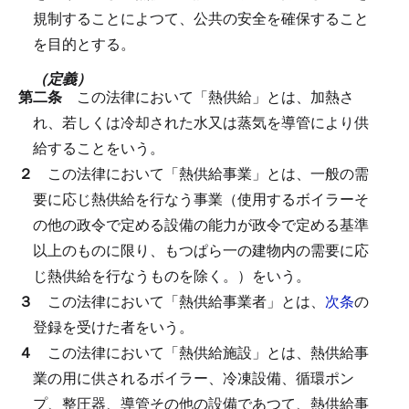
規制することによつて、公共の安全を確保すること
を目的とする。
（定義）
第二条
この法律において「熱供給」とは、加熱さ
れ、若しくは冷却された水又は蒸気を導管により供
給することをいう。
２
この法律において「熱供給事業」とは、一般の需
要に応じ熱供給を行なう事業（使用するボイラーそ
の他の政令で定める設備の能力が政令で定める基準
以上のものに限り、もつぱら一の建物内の需要に応
じ熱供給を行なうものを除く。）をいう。
３
この法律において「熱供給事業者」とは、
次条
の
登録を受けた者をいう。
４
この法律において「熱供給施設」とは、熱供給事
業の用に供されるボイラー、冷凍設備、循環ポン
プ、整圧器、導管その他の設備であつて、熱供給事