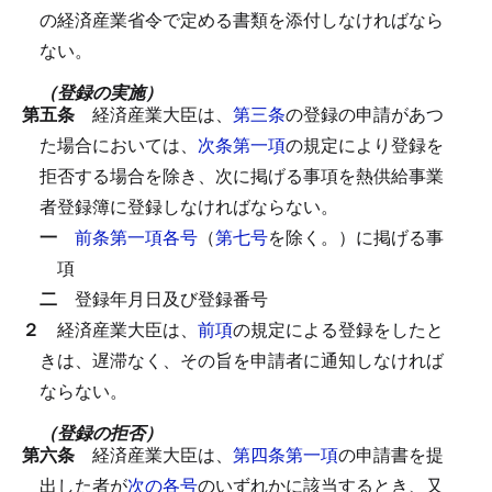
の経済産業省令で定める書類を添付しなければなら
ない。
（登録の実施）
第五条
経済産業大臣は、
第三条
の登録の申請があつ
た場合においては、
次条第一項
の規定により登録を
拒否する場合を除き、次に掲げる事項を熱供給事業
者登録簿に登録しなければならない。
一
前条第一項各号
（
第七号
を除く。）に掲げる事
項
二
登録年月日及び登録番号
２
経済産業大臣は、
前項
の規定による登録をしたと
きは、遅滞なく、その旨を申請者に通知しなければ
ならない。
（登録の拒否）
第六条
経済産業大臣は、
第四条第一項
の申請書を提
出した者が
次の各号
のいずれかに該当するとき、又