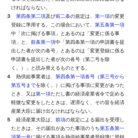
ければならない。
３
第四条第二項
及び
前二条
の規定は、
第一項
の変更
登録に準用する。
この場合において、
第五条第一項
中「次に掲げる事項」とあるのは「変更に係る事
項」と、
前条第一項
中「第四条第一項の申請書を提
出した者が次の各号」とあるのは「変更登録に係る
申請書を提出した者が次の各号（第二号を除
く。）」と読み替えるものとする。
４
熱供給事業者は、
第四条第一項各号
（
第三号から
第五号まで
を除く。）に掲げる事項に変更があつた
とき、又は
第一項
ただし書の経済産業省令で定める
軽微な変更をしたときは、遅滞なく、その旨を経済
産業大臣に届け出なければならない。
５
経済産業大臣は、
前項
の規定による届出を受理し
たときは、その届出があつた事項のうち
第五条第一
項第一号
に掲げる事項を熱供給事業者登録簿に登録