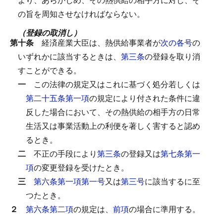
の旨を周知させなければならない。
（登録の取消し）
第十条
経済産業大臣は、熱供給事業者が
次の各号
の
いずれかに該当するときは、
第三条
の登録を取り消
すことができる。
一
この法律の規定又はこれに基づく処分若しくは
第二十五条第一項
の規定により付された条件に違
反した場合において、その熱供給の相手方の日常
生活又は事業活動上の利便を著しく害すると認め
るとき。
二
不正の手段により
第三条
の登録又は
第七条第一
項
の変更登録を受けたとき。
三
第六条第一項第一号
又は
第三号
に該当するに至
つたとき。
２
第六条第二項
の規定は、
前項
の場合に準用する。