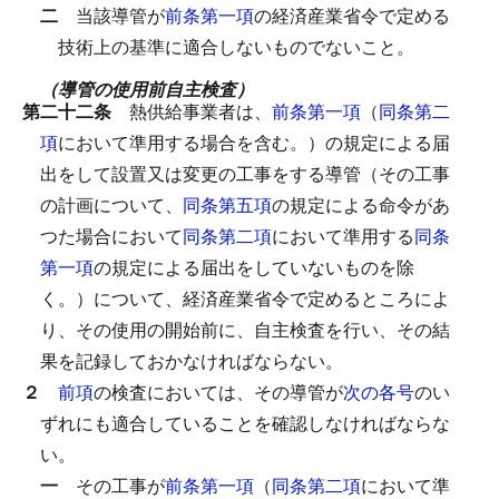
二
当該導管が
前条第一項
の経済産業省令で定める
技術上の基準に適合しないものでないこと。
（導管の使用前自主検査）
第二十二条
熱供給事業者は、
前条第一項
（
同条第二
項
において準用する場合を含む。）の規定による届
出をして設置又は変更の工事をする導管（その工事
の計画について、
同条第五項
の規定による命令があ
つた場合において
同条第二項
において準用する
同条
第一項
の規定による届出をしていないものを除
く。）について、経済産業省令で定めるところによ
り、その使用の開始前に、自主検査を行い、その結
果を記録しておかなければならない。
２
前項
の検査においては、その導管が
次の各号
のい
ずれにも適合していることを確認しなければならな
い。
一
その工事が
前条第一項
（
同条第二項
において準