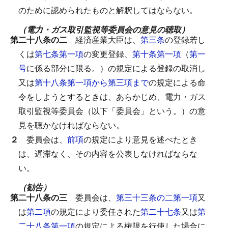
のために認められたものと解釈してはならない。
（電力・ガス取引監視等委員会の意見の聴取）
第二十八条の二
経済産業大臣は、
第三条
の登録若し
くは
第七条第一項
の変更登録、
第十条第一項
（
第一
号
に係る部分に限る。）の規定による登録の取消し
又は
第十八条第一項から第三項まで
の規定による命
令をしようとするときは、あらかじめ、電力・ガス
取引監視等委員会（以下「委員会」という。）の意
見を聴かなければならない。
２
委員会は、
前項
の規定により意見を述べたとき
は、遅滞なく、その内容を公表しなければならな
い。
（勧告）
第二十八条の三
委員会は、
第三十三条の二第一項
又
は
第二項
の規定により委任された
第二十七条
又は
第
二十八条第一項
の規定による権限を行使した場合に