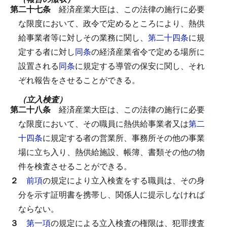
第二十七条
経済産業大臣は、この法律の施行に必要
な限度において、政令で定めるところにより、熱供
給事業者等に対しその業務に関し、
第二十四条
に規
定する者に対し
同条
の経済産業省令で定める場所に
設置される
同条
に規定する導管の保安に関し、それ
ぞれ報告をさせることができる。
（立入検査）
第二十八条
経済産業大臣は、この法律の施行に必要
な限度において、その職員に熱供給事業者又は
第二
十四条
に規定する者の営業所、事務所その他の事業
場に立ち入り、熱供給施設、帳簿、書類その他の物
件を検査させることができる。
２
前項
の規定により立入検査をする職員は、その身
分を示す証明書を携帯し、関係人に提示しなければ
ならない。
３
第一項
の規定による立入検査の権限は、犯罪捜査