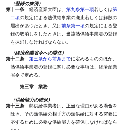
（登録の抹消）
第十一条
経済産業大臣は、
第九条第一項
若しくは
第
二項
の規定による熱供給事業の廃止若しくは解散の
届出があつたとき、又は
前条第一項
の規定による登
録の取消しをしたときは、当該熱供給事業者の登録
を抹消しなければならない。
（経済産業省令への委任）
第十二条
第三条から前条まで
に定めるもののほか、
熱供給事業者の登録に関し必要な事項は、経済産業
省令で定める。
第三章 業務
（供給能力の確保）
第十三条
熱供給事業者は、正当な理由がある場合を
除き、その熱供給の相手方の熱供給に対する需要に
応ずるために必要な供給能力を確保しなければなら
ない。