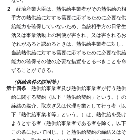
２
経済産業大臣は、熱供給事業者がその熱供給の相
手方の熱供給に対する需要に応ずるために必要な供
給能力を確保していないため、当該相手方の日常生
活又は事業活動上の利便が害され、又は害されるお
それがあると認めるときは、熱供給事業者に対し、
当該熱供給に対する需要に応ずるために必要な供給
能力の確保その他の必要な措置をとるべきことを命
ずることができる。
（供給条件の説明等）
第十四条
熱供給事業者及び熱供給事業者が行う熱供
給に関する契約（以下「熱供給契約」という。）の
締結の媒介、取次ぎ又は代理を業として行う者（以
下「熱供給事業者等」という。）は、熱供給を受け
ようとする者（熱供給事業者である者を除く。以下
この条において同じ。）と熱供給契約の締結又はそ