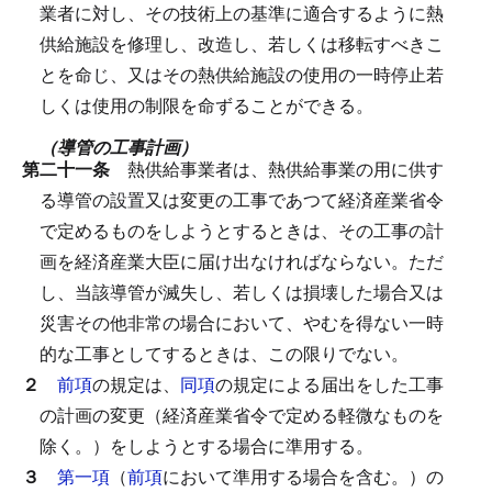
業者に対し、その技術上の基準に適合するように熱
供給施設を修理し、改造し、若しくは移転すべきこ
とを命じ、又はその熱供給施設の使用の一時停止若
しくは使用の制限を命ずることができる。
（導管の工事計画）
第二十一条
熱供給事業者は、熱供給事業の用に供す
る導管の設置又は変更の工事であつて経済産業省令
で定めるものをしようとするときは、その工事の計
画を経済産業大臣に届け出なければならない。
ただ
し、当該導管が滅失し、若しくは損壊した場合又は
災害その他非常の場合において、やむを得ない一時
的な工事としてするときは、この限りでない。
２
前項
の規定は、
同項
の規定による届出をした工事
の計画の変更（経済産業省令で定める軽微なものを
除く。）をしようとする場合に準用する。
３
第一項
（
前項
において準用する場合を含む。）の