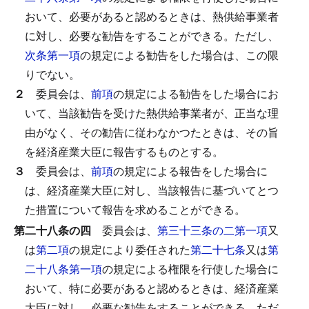
おいて、必要があると認めるときは、熱供給事業者
に対し、必要な勧告をすることができる。
ただし、
次条第一項
の規定による勧告をした場合は、この限
りでない。
２
委員会は、
前項
の規定による勧告をした場合にお
いて、当該勧告を受けた熱供給事業者が、正当な理
由がなく、その勧告に従わなかつたときは、その旨
を経済産業大臣に報告するものとする。
３
委員会は、
前項
の規定による報告をした場合に
は、経済産業大臣に対し、当該報告に基づいてとつ
た措置について報告を求めることができる。
第二十八条の四
委員会は、
第三十三条の二第一項
又
は
第二項
の規定により委任された
第二十七条
又は
第
二十八条第一項
の規定による権限を行使した場合に
おいて、特に必要があると認めるときは、経済産業
大臣に対し、必要な勧告をすることができる。
ただ