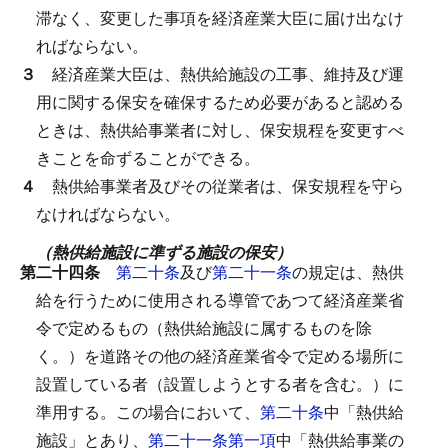
滞なく、変更した事項を経済産業大臣に届け出なけ
ればならない。
３
経済産業大臣は、熱供給施設の工事、維持及び運
用に関する保安を確保するため必要があると認める
ときは、熱供給事業者に対し、保安規程を変更すべ
きことを命ずることができる。
４
熱供給事業者及びその従業者は、保安規程を守ら
なければならない。
（熱供給施設に準ずる施設の保安）
第二十四条
第二十条
及び
第二十一条
の規定は、熱供
給を行うために使用される導管であつて経済産業省
令で定めるもの（熱供給施設に属するものを除
く。）を道路その他の経済産業省令で定める場所に
設置している者（設置しようとする者を含む。）に
準用する。
この場合において、
第二十条
中「熱供給
施設」とあり、
第二十一条第一項
中「熱供給事業の