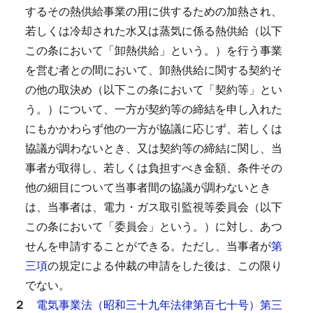
するその熱供給事業の用に供するための加熱され、
若しくは冷却された水又は蒸気に係る熱供給（以下
この条において「卸熱供給」という。）を行う事業
を営む者との間において、卸熱供給に関する契約そ
の他の取決め（以下この条において「契約等」とい
う。）について、一方が契約等の締結を申し入れた
にもかかわらず他の一方が協議に応じず、若しくは
協議が調わないとき、又は契約等の締結に関し、当
事者が取得し、若しくは負担すべき金額、条件その
他の細目について当事者間の協議が調わないとき
は、当事者は、電力・ガス取引監視等委員会（以下
この条において「委員会」という。）に対し、あつ
せんを申請することができる。
ただし、当事者が
第
三項
の規定による仲裁の申請をした後は、この限り
でない。
２
電気事業法（昭和三十九年法律第百七十号）第三