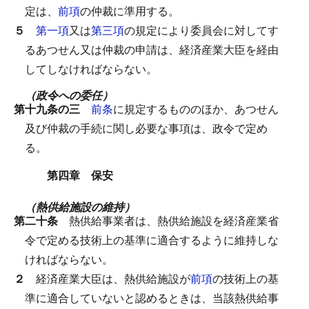
定は、
前項
の仲裁に準用する。
５
第一項
又は
第三項
の規定により委員会に対してす
るあつせん又は仲裁の申請は、経済産業大臣を経由
してしなければならない。
（政令への委任）
第十九条の三
前条
に規定するもののほか、あつせん
及び仲裁の手続に関し必要な事項は、政令で定め
る。
第四章 保安
（熱供給施設の維持）
第二十条
熱供給事業者は、熱供給施設を経済産業省
令で定める技術上の基準に適合するように維持しな
ければならない。
２
経済産業大臣は、熱供給施設が
前項
の技術上の基
準に適合していないと認めるときは、当該熱供給事