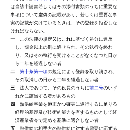
は当該申請書若しくはその添付書類のうちに重要な
事項について虚偽の記載があり、若しくは重要な事
実の記載が欠けているときは、その登録を拒否しな
ければならない。
一
この法律の規定又はこれに基づく処分に違反
し、罰金以上の刑に処せられ、その執行を終わ
り、又はその執行を受けることがなくなつた日か
ら二年を経過しない者
二
第十条第一項
の規定により登録を取り消され、
その取消しの日から二年を経過しない者
三
法人であつて、その役員のうちに
前二号
のいず
れかに該当する者があるもの
四
熱供給事業を適正かつ確実に遂行するに足りる
経理的基礎及び技術的能力を有するものとして経
済産業省令で定める基準に適合しない者
五
熱供給の相手方の熱供給に対する需要に応ずる