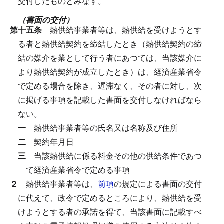
交付したものとみなす。
（書面の交付）
第十五条
熱供給事業者等は、熱供給を受けようとす
る者と熱供給契約を締結したとき（熱供給契約の締
結の媒介を業として行う者にあつては、当該媒介に
より熱供給契約が成立したとき）は、経済産業省令
で定める場合を除き、遅滞なく、その者に対し、次
に掲げる事項を記載した書面を交付しなければなら
ない。
一
熱供給事業者等の氏名又は名称及び住所
二
契約年月日
三
当該熱供給に係る料金その他の供給条件であつ
て経済産業省令で定める事項
２
熱供給事業者等は、
前項
の規定による書面の交付
に代えて、政令で定めるところにより、熱供給を受
けようとする者の承諾を得て、当該書面に記載すべ