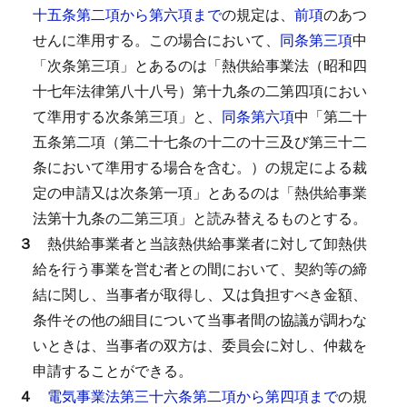
十五条第二項から第六項まで
の規定は、
前項
のあつ
せんに準用する。
この場合において、
同条第三項
中
「次条第三項」とあるのは「熱供給事業法（昭和四
十七年法律第八十八号）第十九条の二第四項におい
て準用する次条第三項」と、
同条第六項
中「第二十
五条第二項（第二十七条の十二の十三及び第三十二
条において準用する場合を含む。）の規定による裁
定の申請又は次条第一項」とあるのは「熱供給事業
法第十九条の二第三項」と読み替えるものとする。
３
熱供給事業者と当該熱供給事業者に対して卸熱供
給を行う事業を営む者との間において、契約等の締
結に関し、当事者が取得し、又は負担すべき金額、
条件その他の細目について当事者間の協議が調わな
いときは、当事者の双方は、委員会に対し、仲裁を
申請することができる。
４
電気事業法第三十六条第二項から第四項まで
の規