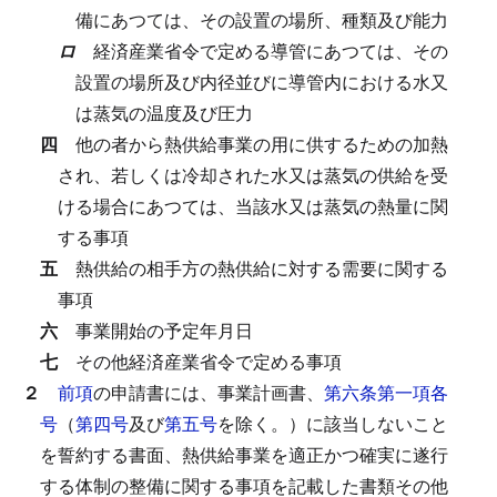
備にあつては、その設置の場所、種類及び能力
ロ
経済産業省令で定める導管にあつては、その
設置の場所及び内径並びに導管内における水又
は蒸気の温度及び圧力
四
他の者から熱供給事業の用に供するための加熱
され、若しくは冷却された水又は蒸気の供給を受
ける場合にあつては、当該水又は蒸気の熱量に関
する事項
五
熱供給の相手方の熱供給に対する需要に関する
事項
六
事業開始の予定年月日
七
その他経済産業省令で定める事項
２
前項
の申請書には、事業計画書、
第六条第一項各
号
（
第四号
及び
第五号
を除く。）に該当しないこと
を誓約する書面、熱供給事業を適正かつ確実に遂行
する体制の整備に関する事項を記載した書類その他