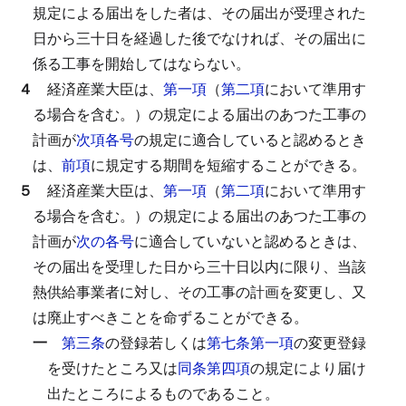
規定による届出をした者は、その届出が受理された
日から三十日を経過した後でなければ、その届出に
係る工事を開始してはならない。
４
経済産業大臣は、
第一項
（
第二項
において準用す
る場合を含む。）の規定による届出のあつた工事の
計画が
次項各号
の規定に適合していると認めるとき
は、
前項
に規定する期間を短縮することができる。
５
経済産業大臣は、
第一項
（
第二項
において準用す
る場合を含む。）の規定による届出のあつた工事の
計画が
次の各号
に適合していないと認めるときは、
その届出を受理した日から三十日以内に限り、当該
熱供給事業者に対し、その工事の計画を変更し、又
は廃止すべきことを命ずることができる。
一
第三条
の登録若しくは
第七条第一項
の変更登録
を受けたところ又は
同条第四項
の規定により届け
出たところによるものであること。