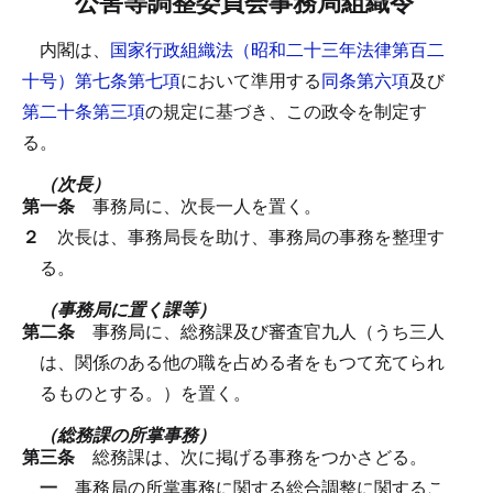
公害等調整委員会事務局組織令
内閣は、
国家行政組織法（昭和二十三年法律第百二
十号）第七条第七項
において準用する
同条第六項
及び
第二十条第三項
の規定に基づき、この政令を制定す
る。
（次長）
第一条
事務局に、次長一人を置く。
２
次長は、事務局長を助け、事務局の事務を整理す
る。
（事務局に置く課等）
第二条
事務局に、総務課及び審査官九人（うち三人
は、関係のある他の職を占める者をもつて充てられ
るものとする。）を置く。
（総務課の所掌事務）
第三条
総務課は、次に掲げる事務をつかさどる。
一
事務局の所掌事務に関する総合調整に関するこ