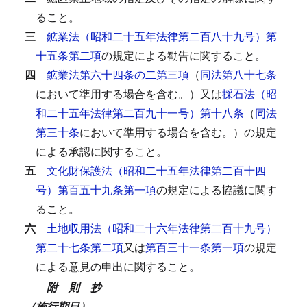
ること。
三
鉱業法（昭和二十五年法律第二百八十九号）第
十五条第二項
の規定による勧告に関すること。
四
鉱業法第六十四条の二第三項
（
同法第八十七条
において準用する場合を含む。）又は
採石法（昭
和二十五年法律第二百九十一号）第十八条
（
同法
第三十条
において準用する場合を含む。）の規定
による承認に関すること。
五
文化財保護法（昭和二十五年法律第二百十四
号）第百五十九条第一項
の規定による協議に関す
ること。
六
土地収用法（昭和二十六年法律第二百十九号）
第二十七条第二項
又は
第百三十一条第一項
の規定
による意見の申出に関すること。
附 則 抄
（施行期日）