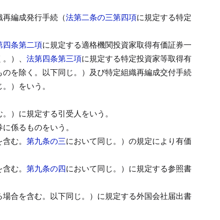
。
織再編成発行手続（
法第二条の三第四項
に規定する特定
第四条第二項
に規定する適格機関投資家取得有価証券一
く。）、
法第四条第三項
に規定する特定投資家等取得有
ものを除く。以下同じ。）及び特定組織再編成交付手続
じ。）をいう。
む。）に規定する引受人をいう。
券に係るものをいう。
を含む。
第九条の三
において同じ。）の規定により有価
を含む。
第九条の四
において同じ。）に規定する参照書
る場合を含む。以下同じ。）に規定する外国会社届出書