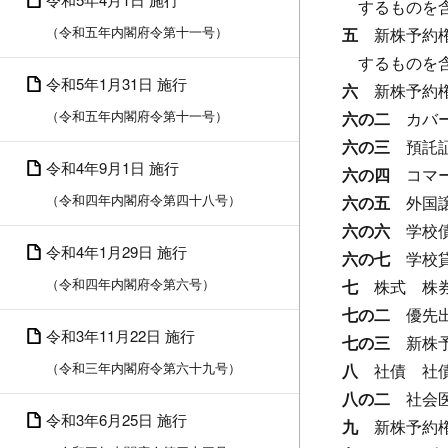
するものを
（令和五年内閣府令第十一号）
五
新株予約
するものを
令和5年1月31日 施行
六
新株予約
（令和五年内閣府令第十一号）
六の二
カバ
六の三
預託
令和4年9月1日 施行
六の四
コマ
（令和四年内閣府令第四十八号）
六の五
外国
六の六
学校
令和4年1月29日 施行
六の七
学校
（令和四年内閣府令第六号）
七
株式
株
七の二
優先
令和3年11月22日 施行
七の三
新株
（令和三年内閣府令第六十九号）
八
社債
社
八の二
社会
令和3年6月25日 施行
九
新株予約