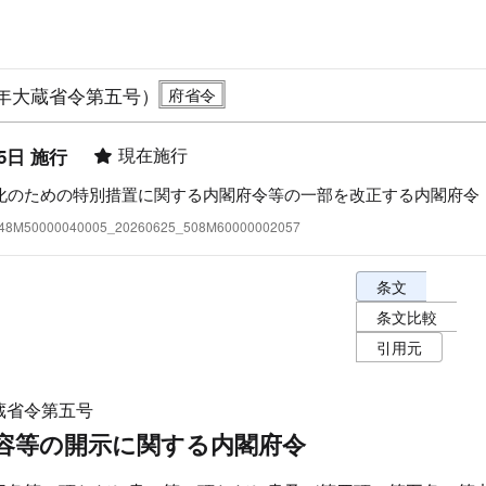
年大蔵省令第五号）
現在施行
5日 施行
化のための特別措置に関する内閣府令等の一部を改正する内閣府令
:348M50000040005_20260625_508M60000002057
条文表示オプショ
条文
条文比較
引用元
蔵省令第五号
容等の開示に関する内閣府令