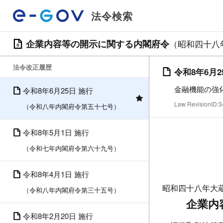
法令検索
企業内容等の開示に関する内閣府令
（昭和四十八
法令改正履歴
令和8年6月2
金融機能の強
令和8年6月25日 施行
Law RevisionID
（令和八年内閣府令第五十七号）
令和8年5月1日 施行
（令和七年内閣府令第六十九号）
令和8年4月1日 施行
昭和四十八年大
（令和八年内閣府令第三十五号）
企業内
令和8年2月20日 施行