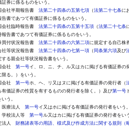
価証券に係るものをいう。
国会社半期報告書
法第二十四条の五第七項
（
法第二十七条
に
報告書であつて有価証券に係るものをいう。
国会社臨時報告書
法第二十四条の五第十五項
（
法第二十七条
時報告書であつて有価証券に係るものをいう。
券買付状況報告書
法第二十四条の六第二項
に規定する自己株
会社等状況報告書
法第二十四条の七第一項
（
同条第六項
及び
定する親会社等状況報告書をいう。
国会社
第一号
イ、ロ、ニ、チ、ル又はカに掲げる有価証券の
に限る。）をいう。
国会社
第一号
ホ、ヘ、リ又はヌに掲げる有価証券の発行者（
る有価証券の性質を有するものの発行者を除く。）及び
第一号
をいう。
二
医療法人
第一号
イ又はホに掲げる有価証券の発行者をいう
三
学校法人等
第一号
ル又はカに掲げる有価証券の発行者をい
定法人
財務諸表等の用語、様式及び作成方法に関する規則（