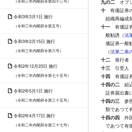
（令和三年内閣府令第四十三号）
九の二
オプ
十
有価証券
令和3年3月1日 施行
組織再編成
（令和三年内閣府令第五号）
十一
有価証
般勧誘（
法
令和3年2月15日 施行
価証券一般
（令和三年内閣府令第六号）
（
法第二条
十二
発行者
令和2年12月23日 施行
十三
引受人
（令和二年内閣府令第七十五号）
十四
有価証
十四の二
組
令和2年5月1日 施行
証券届出書
（令和二年内閣府令第三十五号）
十四の三
参
類であつて
令和2年4月17日 施行
十四の四
外
（令和二年内閣府令第三十七号）
であつて有