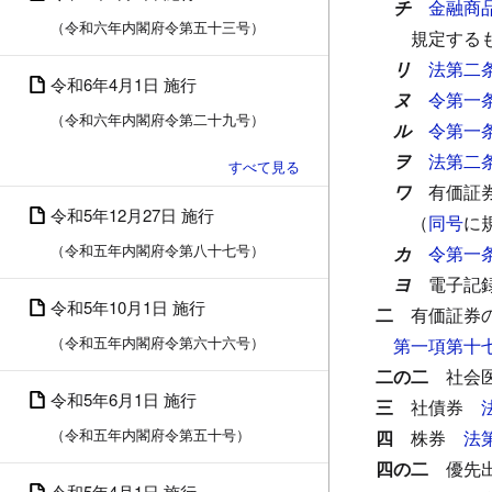
チ
金融商
（令和六年内閣府令第五十三号）
規定する
リ
法第二
令和6年4月1日 施行
ヌ
令第一
（令和六年内閣府令第二十九号）
ル
令第一
ヲ
法第二
ワ
有価証
令和5年12月27日 施行
（
同号
に
（令和五年内閣府令第八十七号）
カ
令第一
ヨ
電子記
令和5年10月1日 施行
二
有価証券
（令和五年内閣府令第六十六号）
第一項第十
二の二
社会
令和5年6月1日 施行
三
社債券
（令和五年内閣府令第五十号）
四
株券
法
四の二
優先
令和5年4月1日 施行