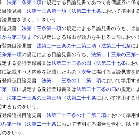
書
法第二条第十項
に規定する目論見書であつて有価証券に係
出目論見書
法第十三条第一項
（
法第二十七条
において準用す
目論見書を除く。）をいう。
目論見書
法第十三条第一項
の規定による目論見書のうち、当
項から第三項まで
の規定による届出が効力を生じる日前におい
行登録目論見書
法第二十三条の十二第二項
（
法第二十七条
に
三条第一項
の規定による目論見書のうち、
法第二十三条の三第
規定する発行登録書又は
法第二十三条の四
（
法第二十七条
にお
書に記載すべき内容を記載したもの（
次号
に掲げる目論見書を
行登録仮目論見書
法第二十三条の十二第二項
において準用す
三第一項
に規定する発行登録書又は
法第二十三条の四
の規定に
つ、
法第二十三条の三第三項
（
法第二十七条
において準用する
用するものをいう。
行登録追補目論見書
法第二十三条の十二第二項
において準用
の八第一項
（
法第二十七条
において準用する場合を含む。以下
ものをいう。