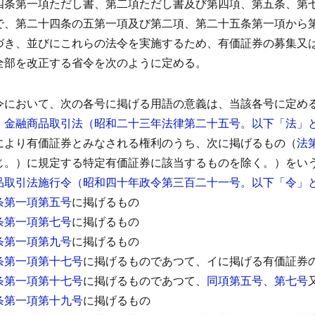
四条第一項ただし書、第二項ただし書及び第四項、第五条、第
で、第二十四条の五第一項及び第二項、第二十五条第一項から
づき、並びにこれらの法令を実施するため、有価証券の募集又
全部を改正する省令を次のように定める。
令において、次の各号に掲げる用語の意義は、当該各号に定め
金融商品取引法（昭和二十三年法律第二十五号。以下「法」
により有価証券とみなされる権利のうち、次に掲げるもの（
法
じ。）に規定する特定有価証券に該当するものを除く。）をい
品取引法施行令（昭和四十年政令第三百二十一号。以下「令」
条第一項第五号
に掲げるもの
条第一項第七号
に掲げるもの
条第一項第九号
に掲げるもの
条第一項第十七号
に掲げるものであつて、イに掲げる有価証券
条第一項第十七号
に掲げるものであつて、
同項第五号
、
第七号
条第一項第十九号
に掲げるもの