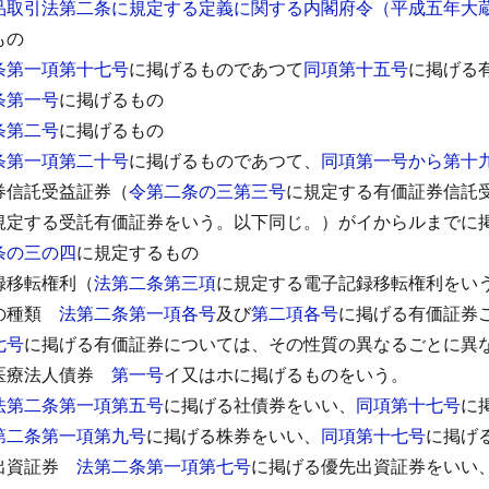
品取引法第二条に規定する定義に関する内閣府令（平成五年大
もの
条第一項第十七号
に掲げるものであつて
同項第十五号
に掲げる
条第一号
に掲げるもの
条第二号
に掲げるもの
条第一項第二十号
に掲げるものであつて、
同項第一号から第十
券信託受益証券（
令第二条の三第三号
に規定する有価証券信託
規定する受託有価証券をいう。以下同じ。）がイからルまでに
条の三の四
に規定するもの
録移転権利（
法第二条第三項
に規定する電子記録移転権利をい
の種類
法第二条第一項各号
及び
第二項各号
に掲げる有価証券
七号
に掲げる有価証券については、その性質の異なるごとに異
医療法人債券
第一号
イ又はホに掲げるものをいう。
法第二条第一項第五号
に掲げる社債券をいい、
同項第十七号
に
第二条第一項第九号
に掲げる株券をいい、
同項第十七号
に掲げ
出資証券
法第二条第一項第七号
に掲げる優先出資証券をいい