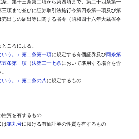
七条、第十三条第二項から第四項まで、第二十四条第一
第三項まで並びに証券取引法施行令第四条第一項及び第
は売出しの届出等に関する省令（昭和四十六年大蔵省令
るところによる。
という。）第二条第一項
に規定する有価証券及び
同条第
第五条第一項
（
法第二十七条
において準用する場合を含
う。
という。）第二条の八
に規定するもの
の性質を有するもの
又は
第九号
に掲げる有価証券の性質を有するもの