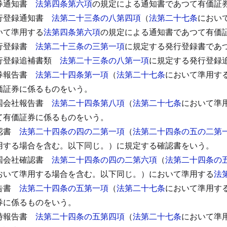
券通知書
法第四条第六項
の規定による通知書であつて有価証
行登録通知書
法第二十三条の八第四項
（
法第二十七条
におい
いて準用する
法第四条第六項
の規定による通知書であつて有価
行登録書
法第二十三条の三第一項
に規定する発行登録書であ
行登録追補書類
法第二十三条の八第一項
に規定する発行登録
券報告書
法第二十四条第一項
（
法第二十七条
において準用す
価証券に係るものをいう。
国会社報告書
法第二十四条第八項
（
法第二十七条
において準
て有価証券に係るものをいう。
認書
法第二十四条の四の二第一項
（
法第二十四条の五の二第
用する場合を含む。以下同じ。）に規定する確認書をいう。
国会社確認書
法第二十四条の四の二第六項
（
法第二十四条の
おいて準用する場合を含む。以下同じ。）において準用する
法
告書
法第二十四条の五第一項
（
法第二十七条
において準用す
券に係るものをいう。
時報告書
法第二十四条の五第四項
（
法第二十七条
において準