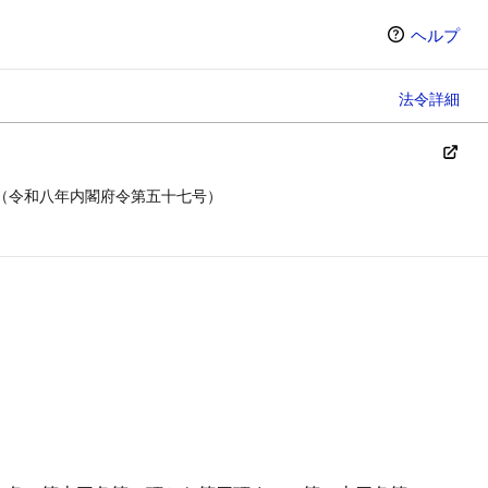
ヘルプ
法令詳細
（令和八年内閣府令第五十七号）
ン（選択すると条文の表示方法が変わります）