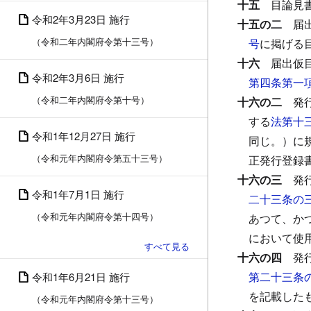
十五
目論見
令和2年3月23日 施行
十五の二
届
（令和二年内閣府令第十三号）
号
に掲げる
十六
届出仮
令和2年3月6日 施行
第四条第一
（令和二年内閣府令第十号）
十六の二
発
する
法第十
令和1年12月27日 施行
同じ。）に
（令和元年内閣府令第五十三号）
正発行登録
十六の三
発
令和1年7月1日 施行
二十三条の
（令和元年内閣府令第十四号）
あつて、か
において使
十六の四
発
第二十三条
令和1年6月21日 施行
を記載した
（令和元年内閣府令第十三号）