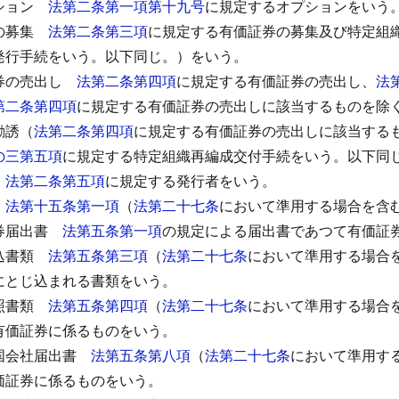
ション
法第二条第一項第十九号
に規定するオプションをいう
の募集
法第二条第三項
に規定する有価証券の募集及び特定組
発行手続をいう。以下同じ。）をいう。
券の売出し
法第二条第四項
に規定する有価証券の売出し、
法
第二条第四項
に規定する有価証券の売出しに該当するものを除
勧誘（
法第二条第四項
に規定する有価証券の売出しに該当する
の三第五項
に規定する特定組織再編成交付手続をいう。以下同
法第二条第五項
に規定する発行者をいう。
法第十五条第一項
（
法第二十七条
において準用する場合を含
券届出書
法第五条第一項
の規定による届出書であつて有価証
込書類
法第五条第三項
（
法第二十七条
において準用する場合
にとじ込まれる書類をいう。
照書類
法第五条第四項
（
法第二十七条
において準用する場合
有価証券に係るものをいう。
国会社届出書
法第五条第八項
（
法第二十七条
において準用す
価証券に係るものをいう。