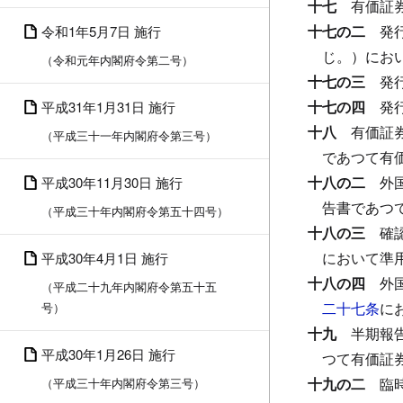
十七
有価証
十七の二
発
令和1年5月7日 施行
じ。）にお
（令和元年内閣府令第二号）
十七の三
発
十七の四
発
平成31年1月31日 施行
十八
有価証
（平成三十一年内閣府令第三号）
であつて有
十八の二
外
平成30年11月30日 施行
告書であつ
（平成三十年内閣府令第五十四号）
十八の三
確
において準
平成30年4月1日 施行
十八の四
外
（平成二十九年内閣府令第五十五
二十七条
に
号）
十九
半期報
平成30年1月26日 施行
つて有価証
十九の二
臨
（平成三十年内閣府令第三号）