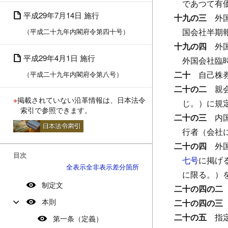
であつて有
平成29年7月14日 施行
十九の三
外
国会社半期
（平成二十九年内閣府令第四十号）
十九の四
外
平成29年4月1日 施行
外国会社臨
二十
自己株
（平成二十九年内閣府令第八号）
二十の二
親
※
掲載されていない沿革情報は、日本法令
じ。）に規
索引で参照できます。
二十の三
内
行者（会社
二十の四
外
目次
七号
に掲げ
全表示
全非表示
差分箇所
に限る。）
制定文
二十の四の
本則
二十の四の
二十の五
指
第一条（定義）