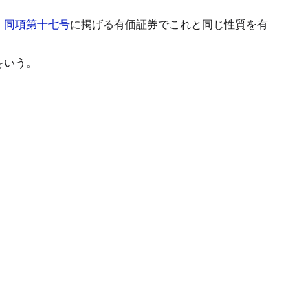
、
同項第十七号
に掲げる有価証券でこれと同じ性質を有
をいう。