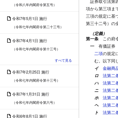
証券取引法第
（令和八年内閣府令第五号）
項から第三項ま
三項の規定に基
令和7年5月1日 施行
第三十二号）の
（令和七年内閣府令第二十三号）
（定義）
第一条
この府
令和7年4月1日 施行
一
有価証券
（令和七年内閣府令第十三号）
二項
の規定
む。以下同
イ
金融商
令和7年2月25日 施行
ロ
法第二
（令和七年内閣府令第十三号）
ハ
法第二
ニ
法第二
令和7年1月31日 施行
ホ
法第二
（令和七年内閣府令第六号）
ヘ
法第二
ト
法第二
令和6年8月1日 施行