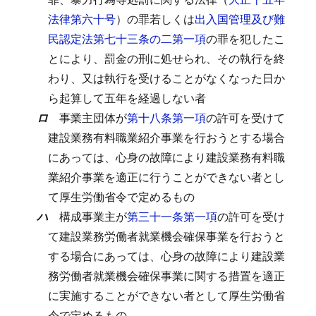
法律第六十号
）の罪若しくは
出入国管理及び難
民認定法第七十三条の二第一項
の罪を犯したこ
とにより、罰金の刑に処せられ、その執行を終
わり、又は執行を受けることがなくなった日か
ら起算して五年を経過しない者
ロ
事業主団体が
第十八条第一項
の許可を受けて
建設業務有料職業紹介事業を行おうとする場合
にあっては、心身の故障により建設業務有料職
業紹介事業を適正に行うことができない者とし
て厚生労働省令で定めるもの
ハ
構成事業主が
第三十一条第一項
の許可を受け
て建設業務労働者就業機会確保事業を行おうと
する場合にあっては、心身の故障により建設業
務労働者就業機会確保事業に関する措置を適正
に実施することができない者として厚生労働省
令で定めるもの