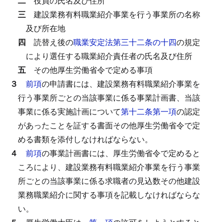
二
役員の氏名及び住所
三
建設業務有料職業紹介事業を行う事業所の名称
及び所在地
四
読替え後の
職業安定法第三十二条の十四
の規定
により選任する職業紹介責任者の氏名及び住所
五
その他厚生労働省令で定める事項
３
前項
の申請書には、建設業務有料職業紹介事業を
行う事業所ごとの当該事業に係る事業計画書、当該
事業に係る実施計画について
第十二条第一項
の認定
があったことを証する書面その他厚生労働省令で定
める書類を添付しなければならない。
４
前項
の事業計画書には、厚生労働省令で定めると
ころにより、建設業務有料職業紹介事業を行う事業
所ごとの当該事業に係る求職者の見込数その他建設
業務職業紹介に関する事項を記載しなければならな
い。