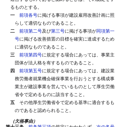
るものとする。
一
前項各号
に掲げる事項が建設雇用改善計画に照
らして適切なものであること。
二
前項第二号
及び
第三号
に掲げる事項が
同項第一
号
に掲げる改善措置の目標を確実に達成するため
に適切なものであること。
三
前項第四号
に規定する場合にあっては、事業主
団体が法人格を有するものであること。
四
前項第五号
に規定する場合にあっては、建設業
務労働者就業機会確保事業を行おうとする構成事
業主が建設事業を営んでいるものとして厚生労働
省令で定めるものに該当すること。
五
その他厚生労働省令で定める基準に適合するも
のであると認められること。
（欠格事由）
第十三条
前条第三項
の規定にかかわらず、
次の各号