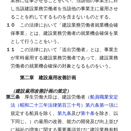
業務に従事させることをいい、当該他の事業主に対
し当該建設業務労働者を当該他の事業主に雇用させ
ることを約してするものを含まないものとする。
１０
この法律において「建設業務労働者就業機会確
保事業」とは、建設業務労働者の就業機会確保を業
として行うことをいう。
１１
この法律において「送出労働者」とは、事業主
が常時雇用する建設業務労働者であって、建設業務
労働者の就業機会確保の対象となるものをいう。
第二章 建設雇用改善計画
（建設雇用改善計画の策定）
第三条
厚生労働大臣は、建設労働者（
船員職業安定
法（昭和二十三年法律第百三十号）第六条第一項
に
規定する船員を除く。
第九条
及び
第十条
を除き、以
下同じ。）の雇用の改善、能力の開発及び向上並び
に福祉の増進に関する重要事項並びに建設業務有料