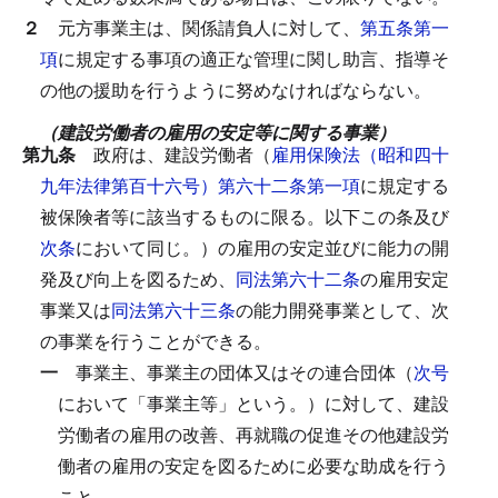
２
元方事業主は、関係請負人に対して、
第五条第一
項
に規定する事項の適正な管理に関し助言、指導そ
の他の援助を行うように努めなければならない。
（建設労働者の雇用の安定等に関する事業）
第九条
政府は、建設労働者（
雇用保険法（昭和四十
九年法律第百十六号）第六十二条第一項
に規定する
被保険者等に該当するものに限る。以下この条及び
次条
において同じ。）の雇用の安定並びに能力の開
発及び向上を図るため、
同法第六十二条
の雇用安定
事業又は
同法第六十三条
の能力開発事業として、次
の事業を行うことができる。
一
事業主、事業主の団体又はその連合団体（
次号
において「事業主等」という。）に対して、建設
労働者の雇用の改善、再就職の促進その他建設労
働者の雇用の安定を図るために必要な助成を行う
こと。