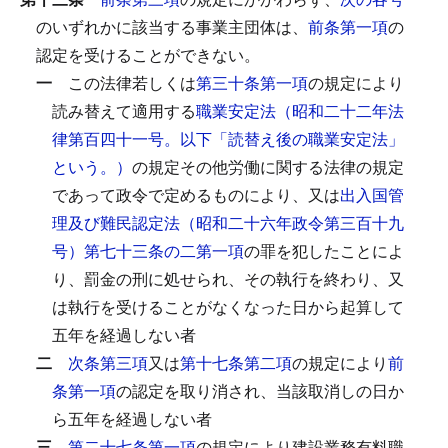
のいずれかに該当する事業主団体は、
前条第一項
の
認定を受けることができない。
一
この法律若しくは
第三十条第一項
の規定により
読み替えて適用する
職業安定法（昭和二十二年法
律第百四十一号。以下「読替え後の職業安定法」
という。）
の規定その他労働に関する法律の規定
であって政令で定めるものにより、又は
出入国管
理及び難民認定法（昭和二十六年政令第三百十九
号）第七十三条の二第一項
の罪を犯したことによ
り、罰金の刑に処せられ、その執行を終わり、又
は執行を受けることがなくなった日から起算して
五年を経過しない者
二
次条第三項
又は
第十七条第二項
の規定により
前
条第一項
の認定を取り消され、当該取消しの日か
ら五年を経過しない者
三
第二十七条第一項
の規定により建設業務有料職