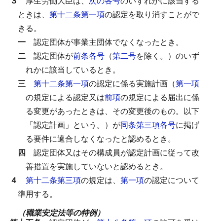
３
厚生労働大臣は、
次の各号
のいずれかに該当する
ときは、
第十二条第一項
の認定を取り消すことがで
きる。
一
認定団体が事業主団体でなくなったとき。
二
認定団体が
前条各号
（
第二号
を除く。）のいず
れかに該当しているとき。
三
第十二条第一項
の認定に係る実施計画（
第一項
の規定による認定又は
前項
の規定による届出に係
る変更があったときは、その変更後のもの。以下
「認定計画」という。）が
同条第三項各号
に掲げ
る要件に適合しなくなったと認めるとき。
四
認定団体又はその構成員が認定計画に従って改
善措置を実施していないと認めるとき。
４
第十二条第三項
の規定は、
第一項
の認定について
準用する。
（職業安定法等の特例）