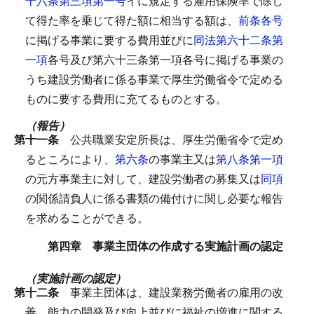
十六条第三項第一号
イに規定する雇用保険率で除し
て得た率を乗じて得た額に相当する額は、
前条各号
に掲げる事業に要する費用並びに
同法第六十二条第
一項
各号及び第六十三条第一項各号に掲げる事業の
うち建設労働者に係る事業で厚生労働省令で定める
ものに要する費用に充てるものとする。
（報告）
第十一条
公共職業安定所長は、厚生労働省令で定め
るところにより、
第六条
の事業主又は
第八条第一項
の元方事業主に対して、建設労働者の募集又は
同項
の関係請負人に係る書類の備付けに関し必要な報告
を求めることができる。
第四章 事業主団体の作成する実施計画の認定
（実施計画の認定）
第十二条
事業主団体は、建設業務労働者の雇用の改
善、能力の開発及び向上並びに福祉の増進に関する