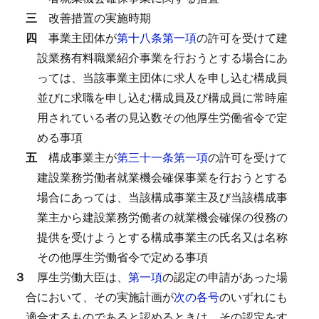
三
改善措置の実施時期
四
事業主団体が
第十八条第一項
の許可を受けて建
設業務有料職業紹介事業を行おうとする場合にあ
っては、当該事業主団体に求人を申し込む構成員
並びに求職を申し込む構成員及び構成員に常時雇
用されている者の見込数その他厚生労働省令で定
める事項
五
構成事業主が
第三十一条第一項
の許可を受けて
建設業務労働者就業機会確保事業を行おうとする
場合にあっては、当該構成事業主及び当該構成事
業主から建設業務労働者の就業機会確保の役務の
提供を受けようとする構成事業主の氏名又は名称
その他厚生労働省令で定める事項
３
厚生労働大臣は、
第一項
の認定の申請があった場
合において、その実施計画が
次の各号
のいずれにも
適合するものであると認めるときは、その認定をす