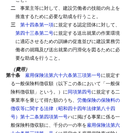
二
事業主等に対して、建設労働者の技能の向上を
推進するために必要な助成を行うこと。
三
第十四条第一項
に規定する認定団体に対して、
第四十三条第二号
に規定する送出就業の作業環境
に適応させるための訓練の促進並びに建設業務労
働者の就職及び送出就業の円滑化を図るために必
要な助成を行うこと。
（費用）
第十条
雇用保険法第六十六条第三項第一号
に規定す
る一般保険料徴収額（以下この条において「一般保
険料徴収額」という。）に
同項第四号
に規定する二
事業率を乗じて得た額のうち、
労働保険の保険料の
徴収等に関する法律（昭和四十四年法律第八十四
号）第十二条第四項第一号
ハに掲げる事業に係る一
般保険料徴収額に、千分の一の率を
雇用保険法第六