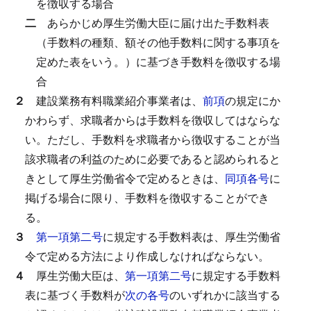
を徴収する場合
二
あらかじめ厚生労働大臣に届け出た手数料表
（手数料の種類、額その他手数料に関する事項を
定めた表をいう。）に基づき手数料を徴収する場
合
２
建設業務有料職業紹介事業者は、
前項
の規定にか
かわらず、求職者からは手数料を徴収してはならな
い。
ただし、手数料を求職者から徴収することが当
該求職者の利益のために必要であると認められると
きとして厚生労働省令で定めるときは、
同項各号
に
掲げる場合に限り、手数料を徴収することができ
る。
３
第一項第二号
に規定する手数料表は、厚生労働省
令で定める方法により作成しなければならない。
４
厚生労働大臣は、
第一項第二号
に規定する手数料
表に基づく手数料が
次の各号
のいずれかに該当する