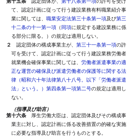
第十五条
認定団体が、
第十八条第一項
の許可を受け
て、認定計画に従って行う建設業務有料職業紹介事
業に関しては、
職業安定法第三十条第一項
及び
第三
十二条の十一第一項
（
同項
に規定する建設業務に係
る部分に限る。）の規定は適用しない。
２
認定団体の構成事業主が、
第三十一条第一項
の許
可を受けて、認定計画に従って行う建設業務労働者
就業機会確保事業に関しては、
労働者派遣事業の適
正な運営の確保及び派遣労働者の保護等に関する法
律（昭和六十年法律第八十八号。以下「労働者派遣
法」という。）第四条第一項第二号
の規定は適用し
ない。
（指導及び助言）
第十六条
厚生労働大臣は、認定団体及びその構成事
業主に対し、認定計画に係る改善措置の的確な実施
に必要な指導及び助言を行うものとする。