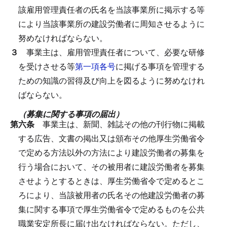
該雇用管理責任者の氏名を当該事業所に掲示する等
により当該事業所の建設労働者に周知させるように
努めなければならない。
３
事業主は、雇用管理責任者について、必要な研修
を受けさせる等
第一項各号
に掲げる事項を管理する
ための知識の習得及び向上を図るように努めなけれ
ばならない。
（募集に関する事項の届出）
第六条
事業主は、新聞、雑誌その他の刊行物に掲載
する広告、文書の掲出又は頒布その他厚生労働省令
で定める方法以外の方法により建設労働者の募集を
行う場合において、その被用者に建設労働者を募集
させようとするときは、厚生労働省令で定めるとこ
ろにより、当該被用者の氏名その他建設労働者の募
集に関する事項で厚生労働省令で定めるものを公共
職業安定所長に届け出なければならない。
ただし、