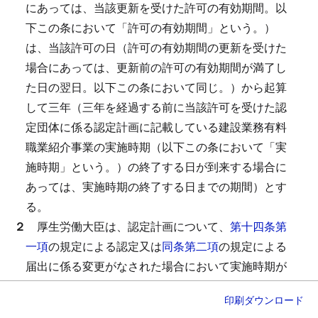
にあっては、当該更新を受けた許可の有効期間。以
下この条において「許可の有効期間」という。）
は、当該許可の日（許可の有効期間の更新を受けた
場合にあっては、更新前の許可の有効期間が満了し
た日の翌日。以下この条において同じ。）から起算
して三年（三年を経過する前に当該許可を受けた認
定団体に係る認定計画に記載している建設業務有料
職業紹介事業の実施時期（以下この条において「実
施時期」という。）の終了する日が到来する場合に
あっては、実施時期の終了する日までの期間）とす
る。
２
厚生労働大臣は、認定計画について、
第十四条第
一項
の規定による認定又は
同条第二項
の規定による
届出に係る変更がなされた場合において実施時期が
変更されたとき（当該変更前の実施時期の終了する
印刷
ダウンロード
日及び当該変更後の実施時期の終了する日がいずれ