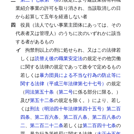
業紹介事業の許可を取り消され、当該取消しの日
から起算して五年を経過しない者
四
役員（法人でない事業主団体にあっては、その
代表者又は管理人）のうちに次のいずれかに該当
する者があるもの
イ
拘禁刑以上の刑に処せられ、又はこの法律若
しくは
読替え後の職業安定法
の規定その他労働
に関する法律の規定であって政令で定めるもの
若しくは
暴力団員による不当な行為の防止等に
関する法律（平成三年法律第七十七号）
の規定
（
同法第五十条
（
第二号
に係る部分に限る。）
及び
第五十二条
の規定を除く。）により、若し
くは
刑法（明治四十年法律第四十五号）第二百
四条
、
第二百六条
、
第二百八条
、
第二百八条の
二
、
第二百二十二条
若しくは
第二百四十七条
の
罪、暴力行為等処罰に関する法律（
大正十五年