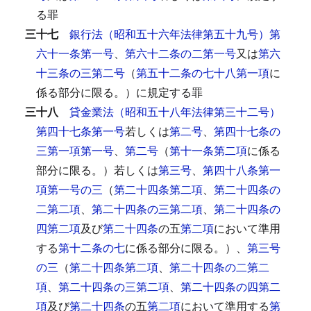
る罪
三十七
銀行法（昭和五十六年法律第五十九号）第
六十一条第一号
、
第六十二条の二第一号
又は
第六
十三条の三第二号
（
第五十二条の七十八第一項
に
係る部分に限る。）に規定する罪
三十八
貸金業法（昭和五十八年法律第三十二号）
第四十七条第一号
若しくは
第二号
、
第四十七条の
三第一項第一号
、
第二号
（
第十一条第二項
に係る
部分に限る。）若しくは
第三号
、
第四十八条第一
項第一号の三
（
第二十四条第二項
、
第二十四条の
二第二項
、
第二十四条の三第二項
、
第二十四条の
四第二項
及び
第二十四条
の五
第二項
において準用
する
第十二条の七
に係る部分に限る。）、
第三号
の三
（
第二十四条第二項
、
第二十四条の二第二
項
、
第二十四条の三第二項
、
第二十四条の四第二
項
及び
第二十四条
の五
第二項
において準用する
第