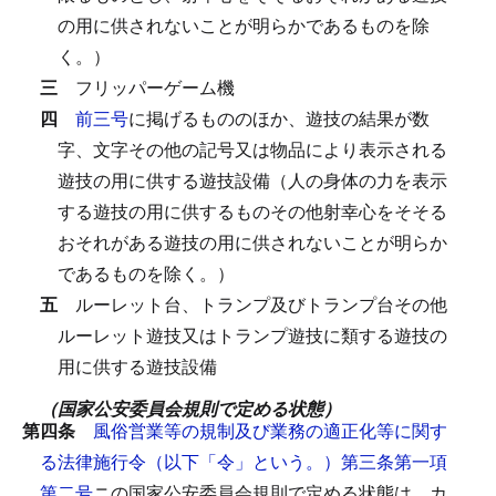
の用に供されないことが明らかであるものを除
く。）
三
フリッパーゲーム機
四
前三号
に掲げるもののほか、遊技の結果が数
字、文字その他の記号又は物品により表示される
遊技の用に供する遊技設備（人の身体の力を表示
する遊技の用に供するものその他射幸心をそそる
おそれがある遊技の用に供されないことが明らか
であるものを除く。）
五
ルーレット台、トランプ及びトランプ台その他
ルーレット遊技又はトランプ遊技に類する遊技の
用に供する遊技設備
（国家公安委員会規則で定める状態）
第四条
風俗営業等の規制及び業務の適正化等に関す
る法律施行令（以下「令」という。）第三条第一項
第二号
ニの国家公安委員会規則で定める状態は、カ