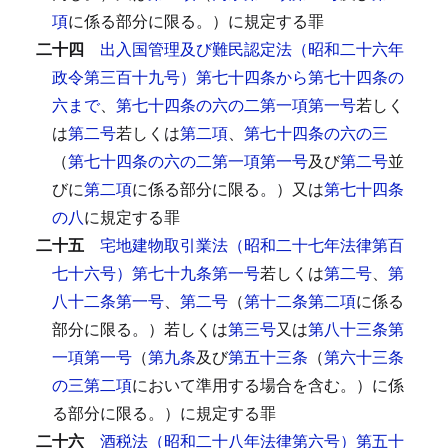
項
に係る部分に限る。）に規定する罪
二十四
出入国管理及び難民認定法（昭和二十六年
政令第三百十九号）第七十四条から第七十四条の
六まで
、
第七十四条の六の二第一項第一号
若しく
は
第二号
若しくは
第二項
、
第七十四条の六の三
（
第七十四条の六の二第一項第一号
及び
第二号
並
びに
第二項
に係る部分に限る。）又は
第七十四条
の八
に規定する罪
二十五
宅地建物取引業法（昭和二十七年法律第百
七十六号）第七十九条第一号
若しくは
第二号
、
第
八十二条第一号
、
第二号
（
第十二条第二項
に係る
部分に限る。）若しくは
第三号
又は
第八十三条第
一項第一号
（
第九条
及び
第五十三条
（
第六十三条
の三第二項
において準用する場合を含む。）に係
る部分に限る。）に規定する罪
二十六
酒税法（昭和二十八年法律第六号）第五十