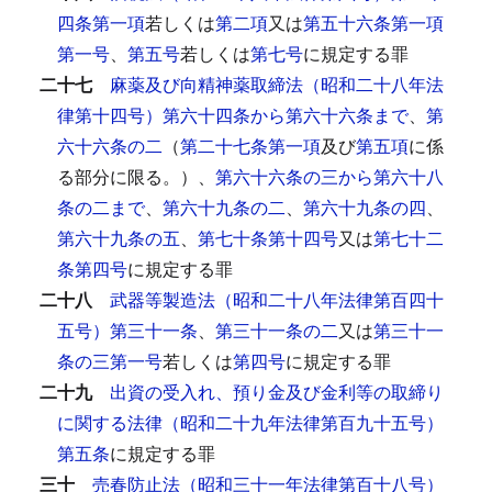
四条第一項
若しくは
第二項
又は
第五十六条第一項
第一号
、
第五号
若しくは
第七号
に規定する罪
二十七
麻薬及び向精神薬取締法（昭和二十八年法
律第十四号）第六十四条から第六十六条まで
、
第
六十六条の二
（
第二十七条第一項
及び
第五項
に係
る部分に限る。）、
第六十六条の三から第六十八
条の二まで
、
第六十九条の二
、
第六十九条の四
、
第六十九条の五
、
第七十条第十四号
又は
第七十二
条第四号
に規定する罪
二十八
武器等製造法（昭和二十八年法律第百四十
五号）第三十一条
、
第三十一条の二
又は
第三十一
条の三第一号
若しくは
第四号
に規定する罪
二十九
出資の受入れ、預り金及び金利等の取締り
に関する法律（昭和二十九年法律第百九十五号）
第五条
に規定する罪
三十
売春防止法（昭和三十一年法律第百十八号）