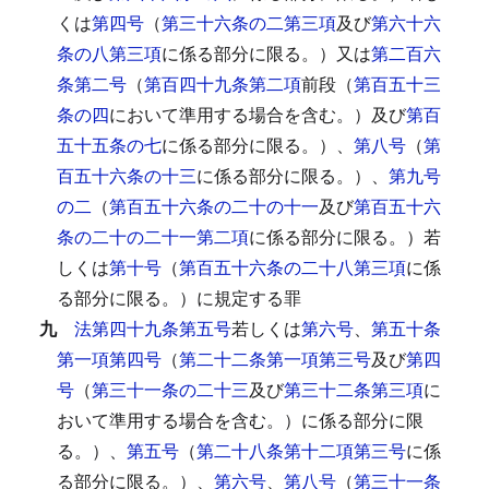
くは
第四号
（
第三十六条の二第三項
及び
第六十六
条の八第三項
に係る部分に限る。）又は
第二百六
条第二号
（
第百四十九条第二項
前段（
第百五十三
条の四
において準用する場合を含む。）及び
第百
五十五条の七
に係る部分に限る。）、
第八号
（
第
百五十六条の十三
に係る部分に限る。）、
第九号
の二
（
第百五十六条の二十の十一
及び
第百五十六
条の二十の二十一第二項
に係る部分に限る。）若
しくは
第十号
（
第百五十六条の二十八第三項
に係
る部分に限る。）に規定する罪
九
法第四十九条第五号
若しくは
第六号
、
第五十条
第一項第四号
（
第二十二条第一項第三号
及び
第四
号
（
第三十一条の二十三
及び
第三十二条第三項
に
おいて準用する場合を含む。）に係る部分に限
る。）、
第五号
（
第二十八条第十二項第三号
に係
る部分に限る。）、
第六号
、
第八号
（
第三十一条