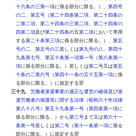
十六条の三第一項
に係る部分に限る。）、
第四号
の二
、
第五号
（
第二十四条第二項
、
第二十四条の
二第二項
、
第二十四条の三第二項
、
第二十四条の
四第二項
及び
第二十四条
の五
第二項
において準用
する
第二十条第三項
に係る部分に限る。）、
第五
号の二
、
第五号の三
若しくは
第九号の八
、
第四十
九条第七号
、
第五十条第一項第一号
（
第八条第一
項
に係る部分に限る。）若しくは
第二号
又は
第五
十条の二第六号
（
第四十一条の五十五第一項
に係
る部分に限る。）に規定する罪
三十九
労働者派遣事業の適正な運営の確保及び派
遣労働者の保護等に関する法律（昭和六十年法律
第八十八号）第五十九条第一号
（
第四条第一項
に
係る部分に限る。）から
第三号
まで又は
第六十一
条第一号
若しくは
第二号
（
第十一条第一項
に係る
部分に限る。）に規定する罪