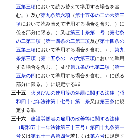
五第三項
において読み替えて準用する場合を含
む。）及び
第九条第六項
（
第十五条の二の六第三
項
において読み替えて準用する場合を含む。）に
係る部分に限る。）又は
第三十条第二号
（
第七条
の二第三項
（
第十四条の二第三項
及び
第十四条の
五第三項
において準用する場合を含む。）、
第九
条第三項
（
第十五条の二の六第三項
において準用
する場合を含む。）及び
第九条の七第二項
（
第十
五条の四
において準用する場合を含む。）に係る
部分に限る。）に規定する罪
三十五
火炎びんの使用等の処罰に関する法律（昭
和四十七年法律第十七号）第二条
又は
第三条
に規
定する罪
三十六
建設労働者の雇用の改善等に関する法律
（昭和五十一年法律第三十三号）第四十九条第一
号
又は
第五十一条第四号
若しくは
第六号
に規定す