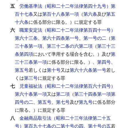
五
労働基準法（昭和二十二年法律第四十九号）第
百十七条
又は
第百十八条第一項
（
第六条
及び
第五
十六条
に係る部分に限る。）に規定する罪
六
職業安定法（昭和二十二年法律第百四十一号）
第六十三条
、
第六十四条第一号
、
第一号の二
（
第
三十条第一項
、
第三十二条の六第二項
（
第三十三
条第四項
において準用する場合を含む。）及び
第
三十三条第一項
に係る部分に限る。）、
第四号
、
第五号
若しくは
第十号
又は
第六十六条第一号
若し
くは
第三号
に規定する罪
七
児童福祉法（昭和二十二年法律第百六十四号）
第六十条第一項
又は
第二項
（
第三十四条第一項第
四号の二
、
第五号
、
第七号
及び
第九号
に係る部分
に限る。）に規定する罪
八
金融商品取引法（昭和二十三年法律第二十五
号）第百九十七条の二第十号の四
、
第十号の五
若