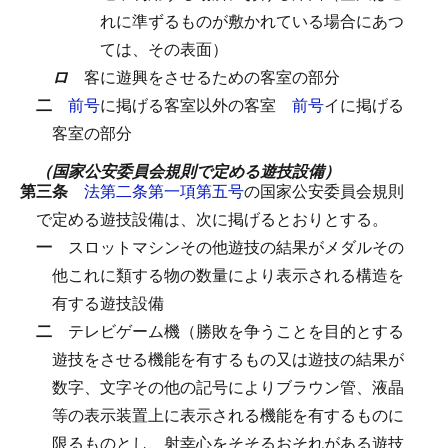
れに準ずるものが敷かれている場合にあつ
ては、その表面）
ロ
客に遊興をさせるための客室の部分
二
前号
に掲げる客室以外の客室
前号
イに掲げる
客室の部分
（国家公安委員会規則で定める遊技設備）
第三条
法第二条第一項第五号
の国家公安委員会規則
で定める遊技設備は、次に掲げるとおりとする。
一
スロットマシンその他遊技の結果がメダルその
他これに類する物の数量により表示される構造を
有する遊技設備
二
テレビゲーム機（勝敗を争うことを目的とする
遊技をさせる機能を有するもの又は遊技の結果が
数字、文字その他の記号によりブラウン管、液晶
等の表示装置上に表示される機能を有するものに
限るものとし、射幸心をそそるおそれがある遊技