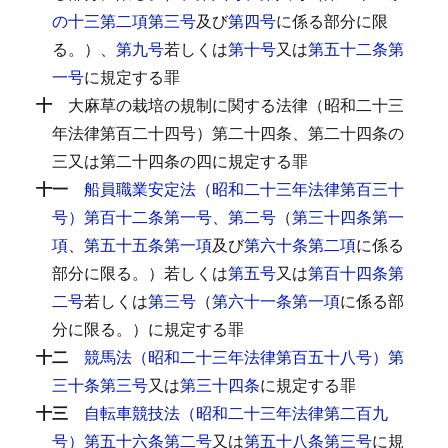
の十三第二項第三号
及び
第四号
に係る部分に限
る。）、
第九号
若しくは
第十号
又は
第五十二条第
一号
に規定する罪
十
大麻草の栽培の規制に関する法律（昭和二十三
年法律第百二十四号）第二十四条、第二十四条の
三又は第二十四条の四に規定する罪
十一
船員職業安定法（昭和二十三年法律第百三十
号）第百十二条第一号
、
第二号
（
第三十四条第一
項
、
第五十五条第一項
及び
第六十条第二項
に係る
部分に限る。）若しくは
第五号
又は
第百十四条第
二号
若しくは
第三号
（
第六十一条第一項
に係る部
分に限る。）に規定する罪
十二
競馬法（昭和二十三年法律第百五十八号）第
三十条第三号
又は
第三十四条
に規定する罪
十三
自転車競技法（昭和二十三年法律第二百九
号）第五十六条第二号
又は
第五十八条第三号
に規