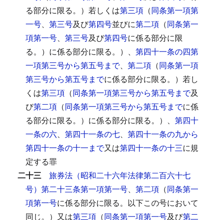
る部分に限る。）若しくは
第三項
（
同条第一項第
一号
、
第三号
及び
第四号
並びに
第二項
（
同条第一
項第一号
、
第三号
及び
第四号
に係る部分に限
る。）に係る部分に限る。）、
第四十一条の四第
一項第三号から第五号まで
、
第二項
（
同条第一項
第三号から第五号まで
に係る部分に限る。）若し
くは
第三項
（
同条第一項第三号から第五号まで
及
び
第二項
（
同条第一項第三号から第五号まで
に係
る部分に限る。）に係る部分に限る。）、
第四十
一条の六
、
第四十一条の七
、
第四十一条の九から
第四十一条の十一まで
又は
第四十一条の十三
に規
定する罪
二十三
旅券法（昭和二十六年法律第二百六十七
号）第二十三条第一項第一号
、
第二項
（
同条第一
項第一号
に係る部分に限る。以下この号において
同じ。）又は
第三項
（
同条第一項第一号
及び
第二