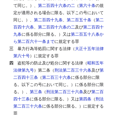
て同じ。）、
第二百四十六条の二
（
第六十条
の規
定が適用される場合に限る。以下この号において
同じ。）、
第二百四十九条
、
第二百五十条
（
第二
百四十六条
、
第二百四十六条の二
及び
第二百四十
九条
に係る部分に限る。）又は
第二百五十八条か
ら第二百六十一条まで
に規定する罪
三
暴力行為等処罰に関する法律（
大正十五年法律
第六十号
）に規定する罪
四
盗犯等の防止及び処分に関する法律（
昭和五年
法律第九号
）第二条（
刑法第二百三十六条
及び
第
二百四十三条
（
第二百三十六条
に係る部分に限
る。以下この号において同じ。）に係る部分に限
る。）、
第三条
（
刑法第二百三十六条
及び
第二百
四十三条
に係る部分に限る。）又は
第四条
（
刑法
第二百三十六条
に係る部分に限る。）に規定する
罪