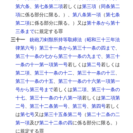
第六条
、
第七条第二項
若しくは
第三項
（
同条第二
項
に係る部分に限る。）、
第八条第一項
（
第七条
第二項
に係る部分に限る。）又は
第十条から第十
三条まで
に規定する罪
三十一
銃砲刀剣類所持等取締法（昭和三十三年法
律第六号）第三十一条から第三十一条の四まで
、
第三十一条の七から第三十一条の九まで
、
第三十
一条の十一第一項第一号
若しくは
第二号
若しくは
第二項
、
第三十一条の十二
、
第三十一条の十三
、
第三十一条の十五
、
第三十一条の十六第一項第一
号から第三号まで
若しくは
第二項
、
第三十一条の
十七
、
第三十一条の十八第一項
若しくは
第二項第
二号
、
第三十二条第一号
、
第三号
、
第四号
若しく
は
第七号
又は
第三十五条第二号
（
第二十二条の二
第一項
及び
第二十二条の四
に係る部分に限る。）
に規定する罪