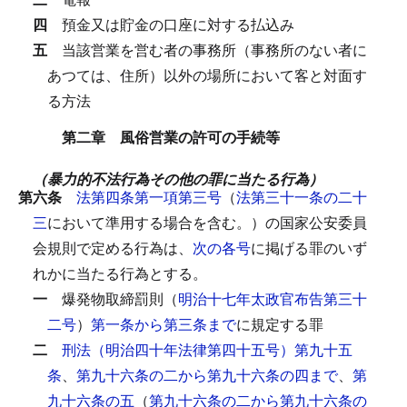
四
預金又は貯金の口座に対する払込み
五
当該営業を営む者の事務所（事務所のない者に
あつては、住所）以外の場所において客と対面す
る方法
第二章 風俗営業の許可の手続等
（暴力的不法行為その他の罪に当たる行為）
第六条
法第四条第一項第三号
（
法第三十一条の二十
三
において準用する場合を含む。）の国家公安委員
会規則で定める行為は、
次の各号
に掲げる罪のいず
れかに当たる行為とする。
一
爆発物取締罰則（
明治十七年太政官布告第三十
二号
）
第一条から第三条まで
に規定する罪
二
刑法（明治四十年法律第四十五号）第九十五
条
、
第九十六条の二から第九十六条の四まで
、
第
九十六条の五
（
第九十六条の二から第九十六条の