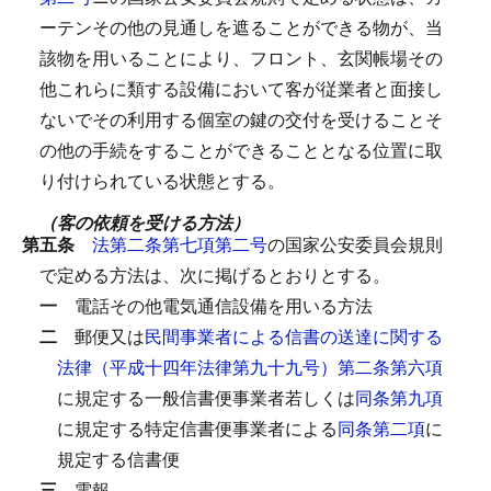
ーテンその他の見通しを遮ることができる物が、当
該物を用いることにより、フロント、玄関帳場その
他これらに類する設備において客が従業者と面接し
ないでその利用する個室の鍵の交付を受けることそ
の他の手続をすることができることとなる位置に取
り付けられている状態とする。
（客の依頼を受ける方法）
第五条
法第二条第七項第二号
の国家公安委員会規則
で定める方法は、次に掲げるとおりとする。
一
電話その他電気通信設備を用いる方法
二
郵便又は
民間事業者による信書の送達に関する
法律（平成十四年法律第九十九号）第二条第六項
に規定する一般信書便事業者若しくは
同条第九項
に規定する特定信書便事業者による
同条第二項
に
規定する信書便
三
電報