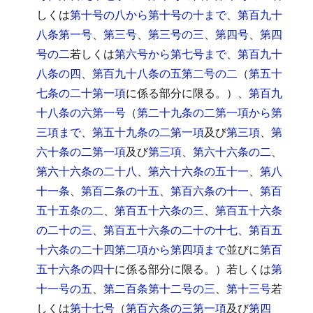
しくは
第十号の八から第十号の十まで
、
第百九十
八条第一号
、
第三号
、
第三号の三
、
第四号
、
第四
号の二
若しくは
第六号から第七号まで
、
第百九十
八条の四
、
第百九十八条の五第二号の二
（
第五十
七条の二十第一項
に係る部分に限る。）、
第百九
十八条の六第一号
（
第二十九条の二第一項から第
三項まで
、
第五十九条の二第一項
及び
第三項
、
第
六十条の二第一項
及び
第三項
、
第六十六条の二
、
第六十六条の二十八
、
第六十六条の五十一
、
第八
十一条
、
第百二条の十五
、
第百六条の十一
、
第百
五十五条の二
、
第百五十六条の三
、
第百五十六条
の二十の三
、
第百五十六条の二十の十七
、
第百五
十六条の二十四第二項から第四項まで
並びに
第百
五十六条の四十
に係る部分に限る。）若しくは
第
十一号の五
、
第二百条第十二号の三
、
第十三号
若
しくは
第十七号
（
第百六条の三第一項
及び
第四