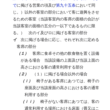
で
に掲げる営業の項及び
第九十五条
において同
じ。）以外の客室の部分において客に遊興をさせ
るための客室（当該客室内の客席の面積の合計が
当該客室の面積の五分の一以下であるものに限
る。）
次のイ及びロに掲げる客室の部分
イ
次に掲げる場合に応じ、それぞれ次に定める
客席の部分
（１）
客席に食卓その他の飲食物を置く設備
がある場合
当該設備の上面及び当該上面の
高さにおける客の通常利用する部分
（２）
（１）に掲げる場合以外の場合
（ｉ）
椅子がある客席にあつては、椅子の
座面及び当該座面の高さにおける客の通常
利用する部分
（ｉｉ）
椅子がない客席にあつては、客の
通常利用する場所における床面（畳又はこ