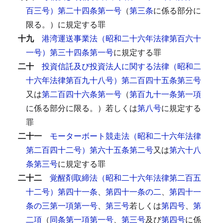
百三号）第二十四条第一号
（
第三条
に係る部分に
限る。）に規定する罪
十九
港湾運送事業法（昭和二十六年法律第百六十
一号）第三十四条第一号
に規定する罪
二十
投資信託及び投資法人に関する法律（昭和二
十六年法律第百九十八号）第二百四十五条第三号
又は
第二百四十六条第一号
（
第百九十一条第一項
に係る部分に限る。）若しくは
第八号
に規定する
罪
二十一
モーターボート競走法（昭和二十六年法律
第二百四十二号）第六十五条第二号
又は
第六十八
条第三号
に規定する罪
二十二
覚醒剤取締法（昭和二十六年法律第二百五
十二号）第四十一条
、
第四十一条の二
、
第四十一
条の三第一項第一号
、
第三号
若しくは
第四号
、
第
二項
（
同条第一項第一号
、
第三号
及び
第四号
に係