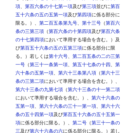
項
、
第百六条の十七第一項
及び
第三項
並びに
第百
五十六条の五の五第一項
及び
第四項
に係る部分に
限る。）、
第二百五条第九号
、
第十三号
（
第百六
条の三第三項
（
第百六条の十第四項
及び
第百六条
の十七第四項
において準用する場合を含む。）及
び
第百五十六条の五の五第三項
に係る部分に限
る。）若しくは
第十六号
、
第二百五条の二の三第
一号
（
第三十一条第一項
、
第五十七条の十四
、
第
六十条の五第一項
、
第六十三条第八項
（
第六十三
条の三第二項
において準用する場合を含む。）、
第六十三条の九第七項
（
第六十三条の十一第二項
において準用する場合を含む。）、
第六十六条の
五第一項
、
第六十六条の三十一第一項
、
第六十六
条の五十四第一項
及び
第百五十六条の五十五第一
項
に係る部分に限る。）、
第二号
（
第三十一条の
三
及び
第六十六条の六
に係る部分に限る。）若し