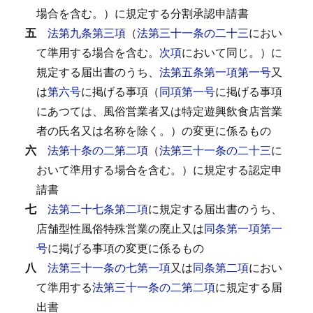
場合を含む。）に規定する分割承認申請書
五
法第九条第三項
（
法第三十一条の二十三
におい
て準用する場合を含む。
次項
において同じ。）に
規定する届出書のうち、
法第五条第一項第一号
又
は
第六号
に掲げる事項（
同項第一号
に掲げる事項
にあつては、風俗営業者又は特定遊興飲食店営業
者の氏名又は名称を除く。）の変更に係るもの
六
法第十条の二第二項
（
法第三十一条の二十三
に
おいて準用する場合を含む。）に規定する認定申
請書
七
法第二十七条第二項
に規定する届出書のうち、
店舗型性風俗特殊営業の廃止又は
同条第一項第一
号
に掲げる事項の変更に係るもの
八
法第三十一条の七第一項
又は
同条第二項
におい
て準用する
法第三十一条の二第二項
に規定する届
出書