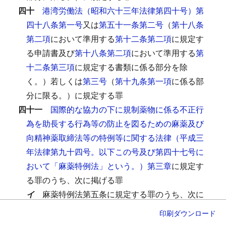
四十
港湾労働法（昭和六十三年法律第四十号）第
四十八条第一号
又は
第五十一条第二号
（
第十八条
第二項
において準用する
第十二条第二項
に規定す
る申請書及び
第十八条第二項
において準用する
第
十二条第三項
に規定する書類に係る部分を除
く。）若しくは
第三号
（
第十九条第一項
に係る部
分に限る。）に規定する罪
四十一
国際的な協力の下に規制薬物に係る不正行
為を助長する行為等の防止を図るための麻薬及び
向精神薬取締法等の特例等に関する法律（平成三
年法律第九十四号。以下この号及び第四十七号に
おいて「麻薬特例法」という。）第三章
に規定す
る罪のうち、次に掲げる罪
イ
麻薬特例法第五条に規定する罪のうち、次に
掲げる行為に係る罪
印刷
ダウンロード
（１）
大麻草の栽培の規制に関する法律第二