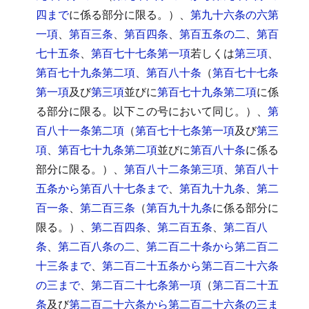
四まで
に係る部分に限る。）、
第九十六条の六第
一項
、
第百三条
、
第百四条
、
第百五条の二
、
第百
七十五条
、
第百七十七条第一項
若しくは
第三項
、
第百七十九条第二項
、
第百八十条
（
第百七十七条
第一項
及び
第三項
並びに
第百七十九条第二項
に係
る部分に限る。以下この号において同じ。）、
第
百八十一条第二項
（
第百七十七条第一項
及び
第三
項
、
第百七十九条第二項
並びに
第百八十条
に係る
部分に限る。）、
第百八十二条第三項
、
第百八十
五条から第百八十七条まで
、
第百九十九条
、
第二
百一条
、
第二百三条
（
第百九十九条
に係る部分に
限る。）、
第二百四条
、
第二百五条
、
第二百八
条
、
第二百八条の二
、
第二百二十条から第二百二
十三条まで
、
第二百二十五条から第二百二十六条
の三まで
、
第二百二十七条第一項
（
第二百二十五
条
及び
第二百二十六条から第二百二十六条の三ま