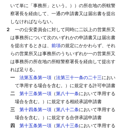
いて単に「事務所」という。））の所在地の所轄警
察署長を経由して、一通の申請書又は届出書を提出
しなければならない。
２
一の公安委員会に対して同時に二以上の営業所又
は事務所について次のいずれかの申請書又は届出書
を提出するときは、
前項
の規定にかかわらず、それ
らの営業所又は事務所のうちいずれか一の営業所又
は事務所の所在地の所轄警察署長を経由して提出す
れば足りる。
一
法第五条第一項
（
法第三十一条の二十三
におい
て準用する場合を含む。）に規定する許可申請書
二
第十三条第一項
（
第八十一条
において準用する
場合を含む。）に規定する相続承認申請書
三
第十四条第一項
（
第八十二条
において準用する
場合を含む。）に規定する合併承認申請書
四
第十五条第一項
（
第八十三条
において準用する