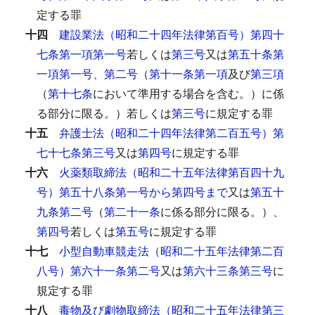
定する罪
十四
建設業法（昭和二十四年法律第百号）第四十
七条第一項第一号
若しくは
第三号
又は
第五十条第
一項第一号
、
第二号
（
第十一条第一項
及び
第三項
（
第十七条
において準用する場合を含む。）に係
る部分に限る。）若しくは
第三号
に規定する罪
十五
弁護士法（昭和二十四年法律第二百五号）第
七十七条第三号
又は
第四号
に規定する罪
十六
火薬類取締法（昭和二十五年法律第百四十九
号）第五十八条第一号から第四号まで
又は
第五十
九条第二号
（
第二十一条
に係る部分に限る。）、
第四号
若しくは
第五号
に規定する罪
十七
小型自動車競走法（昭和二十五年法律第二百
八号）第六十一条第二号
又は
第六十三条第三号
に
規定する罪
十八
毒物及び劇物取締法（昭和二十五年法律第三