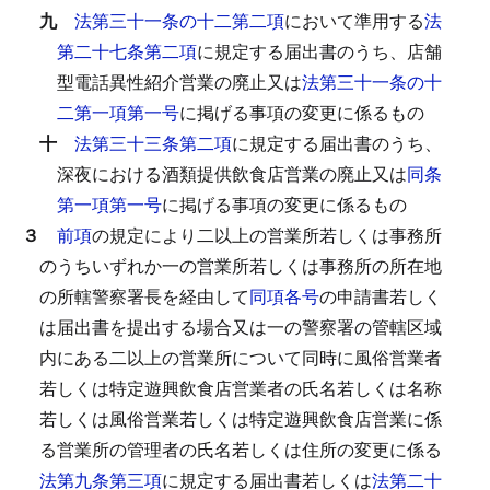
九
法第三十一条の十二第二項
において準用する
法
第二十七条第二項
に規定する届出書のうち、店舗
型電話異性紹介営業の廃止又は
法第三十一条の十
二第一項第一号
に掲げる事項の変更に係るもの
十
法第三十三条第二項
に規定する届出書のうち、
深夜における酒類提供飲食店営業の廃止又は
同条
第一項第一号
に掲げる事項の変更に係るもの
３
前項
の規定により二以上の営業所若しくは事務所
のうちいずれか一の営業所若しくは事務所の所在地
の所轄警察署長を経由して
同項各号
の申請書若しく
は届出書を提出する場合又は一の警察署の管轄区域
内にある二以上の営業所について同時に風俗営業者
若しくは特定遊興飲食店営業者の氏名若しくは名称
若しくは風俗営業若しくは特定遊興飲食店営業に係
る営業所の管理者の氏名若しくは住所の変更に係る
法第九条第三項
に規定する届出書若しくは
法第二十