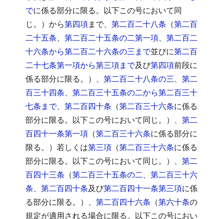
で
に係る部分に限る。以下この号において同
じ。）から
第四項
まで、
第二百二十八条
（
第二百
二十五条
、
第二百二十五条の二第一項
、
第二百二
十六条から第二百二十六条の三まで
並びに
第二百
二十七条第一項から第三項まで
及び
第四項
前段に
係る部分に限る。）、
第二百二十八条の三
、
第二
百三十四条
、
第二百三十五条の二から第二百三十
七条まで
、
第二百四十条
（
第二百三十六条
に係る
部分に限る。以下この号において同じ。）、
第二
百四十一条第一項
（
第二百三十六条
に係る部分に
限る。）若しくは
第三項
（
第二百三十六条
に係る
部分に限る。以下この号において同じ。）、
第二
百四十三条
（
第二百三十五条の二
、
第二百三十六
条
、
第二百四十条
及び
第二百四十一条第三項
に係
る部分に限る。）、
第二百四十六条
（
第六十条
の
規定が適用される場合に限る。以下この号におい