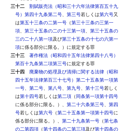
三十二
割賦販売法（昭和三十六年法律第百五十九
号）第四十九条第二号
、
第三号
若しくは
第六号
又
は
第五十三条の二第一号
（
第三十三条の三第一
項
、
第三十五条の二の十三第一項
、
第三十五条の
三の二十八第一項
及び
第三十五条の十七の六第一
項
に係る部分に限る。）に規定する罪
三十三
著作権法（昭和四十五年法律第四十八号）
第百十九条第二項第三号
に規定する罪
三十四
廃棄物の処理及び清掃に関する法律（昭和
四十五年法律第百三十七号）第二十五条第一項第
一号
、
第二号
、
第八号
、
第九号
、
第十三号
若しく
は
第十四号
若しくは
第二項
（
同条第一項第十四号
に係る部分に限る。）、
第二十六条第三号
、
第四
号
若しくは
第六号
（
第二十五条第一項第十四号
に
係る部分に限る。）、
第二十九条第一号
（
第七条
の二第四項
（
第十四条の二第三項
及び
第十四条の