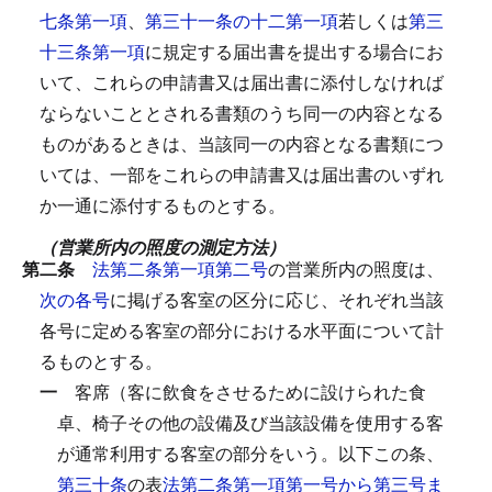
七条第一項
、
第三十一条の十二第一項
若しくは
第三
十三条第一項
に規定する届出書を提出する場合にお
いて、これらの申請書又は届出書に添付しなければ
ならないこととされる書類のうち同一の内容となる
ものがあるときは、当該同一の内容となる書類につ
いては、一部をこれらの申請書又は届出書のいずれ
か一通に添付するものとする。
（営業所内の照度の測定方法）
第二条
法第二条第一項第二号
の営業所内の照度は、
次の各号
に掲げる客室の区分に応じ、それぞれ当該
各号に定める客室の部分における水平面について計
るものとする。
一
客席（客に飲食をさせるために設けられた食
卓、椅子その他の設備及び当該設備を使用する客
が通常利用する客室の部分をいう。以下この条、
第三十条
の表
法第二条第一項第一号から第三号ま