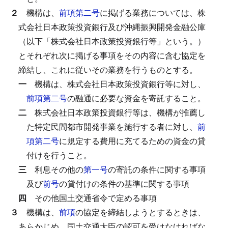
２
機構は、
前項第二号
に掲げる業務については、株
式会社日本政策投資銀行及び沖縄振興開発金融公庫
（以下「株式会社日本政策投資銀行等」という。）
とそれぞれ次に掲げる事項をその内容に含む協定を
締結し、これに従いその業務を行うものとする。
一
機構は、株式会社日本政策投資銀行等に対し、
前項第二号
の融通に必要な資金を寄託すること。
二
株式会社日本政策投資銀行等は、機構が推薦し
た特定民間都市開発事業を施行する者に対し、
前
項第二号
に規定する費用に充てるための資金の貸
付けを行うこと。
三
利息その他の
第一号
の寄託の条件に関する事項
及び
前号
の貸付けの条件の基準に関する事項
四
その他国土交通省令で定める事項
３
機構は、
前項
の協定を締結しようとするときは、
あらかじめ、国土交通大臣の認可を受けなければな