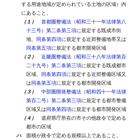
する用途地域が定められている土地の区域）内
にあること。
（１）
首都圏整備法（昭和三十一年法律第八
十三号）第二条第三項
に規定する既成市街
地、
同条第四項
に規定する近郊整備地帯又は
同条第五項
に規定する都市開発区域
（２）
近畿圏整備法（昭和三十八年法律第百
二十九号）第二条第三項
に規定する既成都市
区域、
同条第四項
に規定する近郊整備区域又
は
同条第五項
に規定する都市開発区域
（３）
中部圏開発整備法（昭和四十一年法律
第百二号）第二条第三項
に規定する都市整備
区域又は
同条第四項
に規定する都市開発区域
（４）
道府県庁所在の市その他政令で定める
都市の区域
ハ
面積が政令で定める規模以上であること。