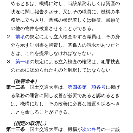
めるときは、機構に対し、当該業務若しくは資産の
状況に関し報告をさせ、又はその職員に、機構の事
務所に立ち入り、業務の状況若しくは帳簿、書類そ
の他の物件を検査させることができる。
２
前項
の規定により立入検査をする職員は、その身
分を示す証明書を携帯し、関係人の請求があつたと
きは、これを提示しなければならない。
３
第一項
の規定による立入検査の権限は、犯罪捜査
のために認められたものと解釈してはならない。
（改善命令）
第十二条
国土交通大臣は、
第四条第一項各号
に掲げ
る業務の運営に関し改善が必要であると認めるとき
は、機構に対し、その改善に必要な措置を採るべき
ことを命じることができる。
（指定の取消し）
第十三条
国土交通大臣は、機構が
次の各号
の一に該