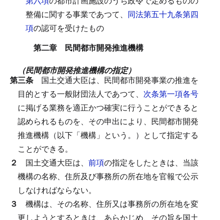
第六項
の都市計画施設のうち政令で定めるものの
整備に関する事業であつて、
同法第五十九条第四
項
の認可を受けたもの
第二章 民間都市開発推進機構
（民間都市開発推進機構の指定）
第三条
国土交通大臣は、民間都市開発事業の推進を
目的とする一般財団法人であつて、
次条第一項各号
に掲げる業務を適正かつ確実に行うことができると
認められるものを、その申出により、民間都市開発
推進機構（以下「機構」という。）として指定する
ことができる。
２
国土交通大臣は、
前項
の指定をしたときは、当該
機構の名称、住所及び事務所の所在地を官報で公示
しなければならない。
３
機構は、その名称、住所又は事務所の所在地を変
更しようとするときは、あらかじめ、その旨を国土