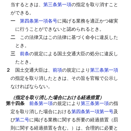
当するときは、
第三条第一項
の指定を取り消すこと
ができる。
一
第四条第一項各号
に掲げる業務を適正かつ確実
に行うことができないと認められるとき。
二
この法律又はこの法律に基づく命令に違反した
とき。
三
前条
の規定による国土交通大臣の処分に違反し
たとき。
２
国土交通大臣は、
前項
の規定により
第三条第一項
の指定を取り消したときは、その旨を官報で公示し
なければならない。
（指定を取り消した場合における経過措置）
第十四条
前条第一項
の規定により
第三条第一項
の指
定を取り消した場合における
第四条第一項第一号
及
び
第二号
に掲げる業務に関する所要の経過措置（罰
則に関する経過措置を含む。）は、合理的に必要と