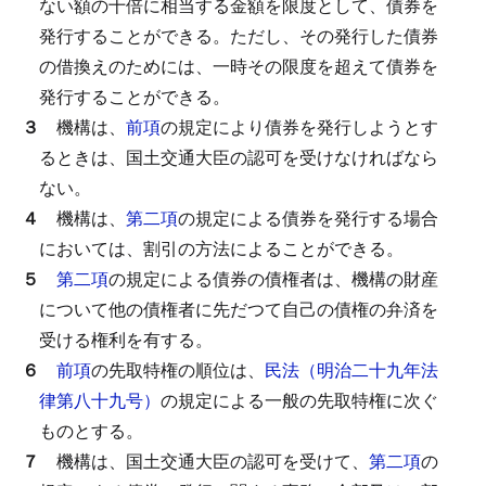
ない額の十倍に相当する金額を限度として、債券を
発行することができる。
ただし、その発行した債券
の借換えのためには、一時その限度を超えて債券を
発行することができる。
３
機構は、
前項
の規定により債券を発行しようとす
るときは、国土交通大臣の認可を受けなければなら
ない。
４
機構は、
第二項
の規定による債券を発行する場合
においては、割引の方法によることができる。
５
第二項
の規定による債券の債権者は、機構の財産
について他の債権者に先だつて自己の債権の弁済を
受ける権利を有する。
６
前項
の先取特権の順位は、
民法（明治二十九年法
律第八十九号）
の規定による一般の先取特権に次ぐ
ものとする。
７
機構は、国土交通大臣の認可を受けて、
第二項
の