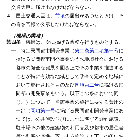
交通大臣に届け出なければならない。
４
国土交通大臣は、
前項
の届出があつたときは、そ
の旨を官報で公示しなければならない。
（機構の業務）
第四条
機構は、次に掲げる業務を行うものとする。
一
特定民間都市開発事業（
第二条第二項第一号
に
掲げる民間都市開発事業のうち地域社会における
都市の健全な発展を図る上でその事業を推進する
ことが特に有効な地域として政令で定める地域に
おいて施行されるもの及び
同項第二号
に掲げる民
間都市開発事業をいう。以下この条において同
じ。）について、当該事業の施行に要する費用の
一部（
同項第一号
に掲げる民間都市開発事業にあ
つては、公共施設並びにこれに準ずる避難施設、
駐車場その他の建築物の利用者及び都市の居住者
等の利便の増進に寄与する施設（以下この条にお