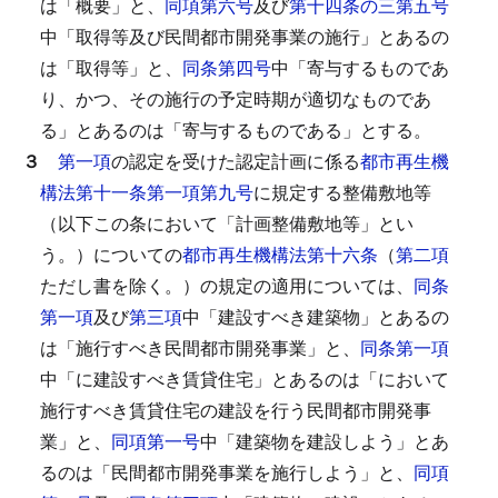
は「概要」と、
同項第六号
及び
第十四条の三第五号
中「取得等及び民間都市開発事業の施行」とあるの
は「取得等」と、
同条第四号
中「寄与するものであ
り、かつ、その施行の予定時期が適切なものであ
る」とあるのは「寄与するものである」とする。
３
第一項
の認定を受けた認定計画に係る
都市再生機
構法第十一条第一項第九号
に規定する整備敷地等
（以下この条において「計画整備敷地等」とい
う。）についての
都市再生機構法第十六条
（
第二項
ただし書を除く。）の規定の適用については、
同条
第一項
及び
第三項
中「建設すべき建築物」とあるの
は「施行すべき民間都市開発事業」と、
同条第一項
中「に建設すべき賃貸住宅」とあるのは「において
施行すべき賃貸住宅の建設を行う民間都市開発事
業」と、
同項第一号
中「建築物を建設しよう」とあ
るのは「民間都市開発事業を施行しよう」と、
同項