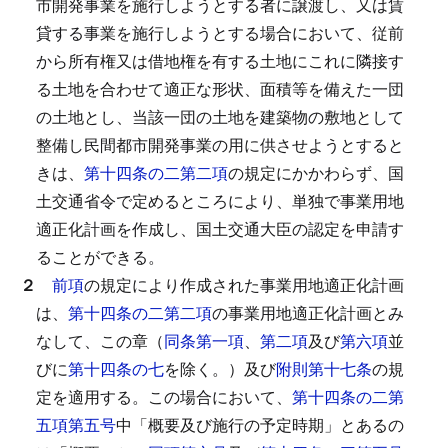
市開発事業を施行しようとする者に譲渡し、又は賃
貸する事業を施行しようとする場合において、従前
から所有権又は借地権を有する土地にこれに隣接す
る土地を合わせて適正な形状、面積等を備えた一団
の土地とし、当該一団の土地を建築物の敷地として
整備し民間都市開発事業の用に供させようとすると
きは、
第十四条の二第二項
の規定にかかわらず、国
土交通省令で定めるところにより、単独で事業用地
適正化計画を作成し、国土交通大臣の認定を申請す
ることができる。
２
前項
の規定により作成された事業用地適正化計画
は、
第十四条の二第二項
の事業用地適正化計画とみ
なして、この章（
同条第一項
、
第二項
及び
第六項
並
びに
第十四条の七
を除く。）及び
附則第十七条
の規
定を適用する。
この場合において、
第十四条の二第
五項第五号
中「概要及び施行の予定時期」とあるの