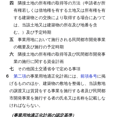
四
隣接土地の所有権の取得等の方法（申請者が所
有権若しくは借地権を有する土地又は所有権を有
する建築物との交換により取得する場合にあつて
は、当該土地又は建築物の所在及び地番を含
む。）及び予定時期
五
事業用地において施行される民間都市開発事業
の概要及び施行の予定時期
六
隣接土地の所有権の取得等及び民間都市開発事
業の施行に関する資金計画
七
その他国土交通省令で定める事項
６
第二項
の事業用地適正化計画には、
前項各号
に掲
げるもののほか、建築物の敷地を整備し、当該敷地
の譲渡又は賃貸をする事業を施行する者及び民間都
市開発事業を施行する者の氏名又は名称を記載しな
ければならない。
（事業用地適正化計画の認定基準）