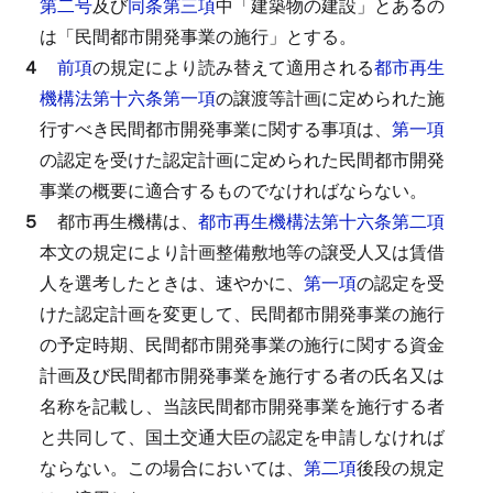
第二号
及び
同条第三項
中「建築物の建設」とあるの
は「民間都市開発事業の施行」とする。
４
前項
の規定により読み替えて適用される
都市再生
機構法第十六条第一項
の譲渡等計画に定められた施
行すべき民間都市開発事業に関する事項は、
第一項
の認定を受けた認定計画に定められた民間都市開発
事業の概要に適合するものでなければならない。
５
都市再生機構は、
都市再生機構法第十六条第二項
本文の規定により計画整備敷地等の譲受人又は賃借
人を選考したときは、速やかに、
第一項
の認定を受
けた認定計画を変更して、民間都市開発事業の施行
の予定時期、民間都市開発事業の施行に関する資金
計画及び民間都市開発事業を施行する者の氏名又は
名称を記載し、当該民間都市開発事業を施行する者
と共同して、国土交通大臣の認定を申請しなければ
ならない。
この場合においては、
第二項
後段の規定