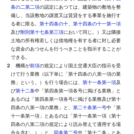
条の二第二項
の認定にあつては、建築物の敷地を整
備し、当該敷地の譲渡又は賃貸をする事業を施行す
る者に限る。
第十四条の十
、
第十四条の十一第一項
及び
附則第十七条第三項
において同じ。）又は隣接
土地の所有権若しくは借地権を有する者に対し必要
な資金のあつせんを行うべきことを指示することが
できる。
２
機構が
前項
の規定により国土交通大臣の指示を受
けて行う業務（以下単に「第十四条の八第一項の業
務」という。）を行う場合には、
第十一条第一項
及
び
第十二条
中「第四条第一項各号に掲げる業務」と
あるのは「第四条第一項各号に掲げる業務及び第十
四条の八第一項の業務」と、
第二十条第一号
中「第
十一条第一項」とあるのは「第十一条第一項（第十
四条の八第二項の規定により読み替えて適用する場
合を含む。）」と、
同条第二号
中「第十二条」とあ