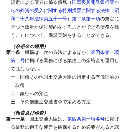
規定による債券に係る債務（
国際復興開発銀行等か
らの外資の受入に関する特別措置に関する法律（昭
和二十八年法律第五十一号）第二条第一項
の規定に
基づき政府が保証契約をすることができる債務を除
く。）について、保証契約をすることができる。
（余裕金の運用）
第十条
機構は、次の方法によるほか、
第四条第一項
第二号
に掲げる業務に係る業務上の余裕金を運用し
てはならない。
一
国債その他国土交通大臣の指定する有価証券の
取得
二
銀行への預金
三
その他国土交通省令で定める方法
（報告及び検査）
第十一条
国土交通大臣は、
第四条第一項各号
に掲げ
る業務の適正な運営を確保するため必要があると認