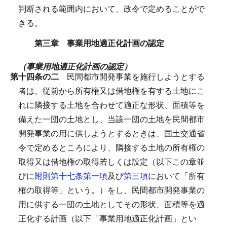
判断される範囲内において、政令で定めることがで
きる。
第三章 事業用地適正化計画の認定
（事業用地適正化計画の認定）
第十四条の二
民間都市開発事業を施行しようとする
者は、従前から所有権又は借地権を有する土地にこ
れに隣接する土地を合わせて適正な形状、面積等を
備えた一団の土地とし、当該一団の土地を民間都市
開発事業の用に供しようとするときは、国土交通省
令で定めるところにより、隣接する土地の所有権の
取得又は借地権の取得若しくは設定（以下この章並
びに
附則第十七条第一項
及び
第三項
において「所有
権の取得等」という。）をし、民間都市開発事業の
用に供する一団の土地としてその形状、面積等を適
正化する計画（以下「事業用地適正化計画」とい