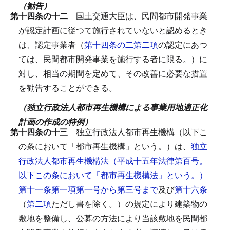
（勧告）
第十四条の十二
国土交通大臣は、民間都市開発事業
が認定計画に従つて施行されていないと認めるとき
は、認定事業者（
第十四条の二第二項
の認定にあつ
ては、民間都市開発事業を施行する者に限る。）に
対し、相当の期間を定めて、その改善に必要な措置
を勧告することができる。
（独立行政法人都市再生機構による事業用地適正化
計画の作成の特例）
第十四条の十三
独立行政法人都市再生機構（以下こ
の条において「都市再生機構」という。）は、
独立
行政法人都市再生機構法（平成十五年法律第百号。
以下この条において「都市再生機構法」という。）
第十一条第一項第一号から第三号まで
及び
第十六条
（
第二項
ただし書を除く。）の規定により建築物の
敷地を整備し、公募の方法により当該敷地を民間都