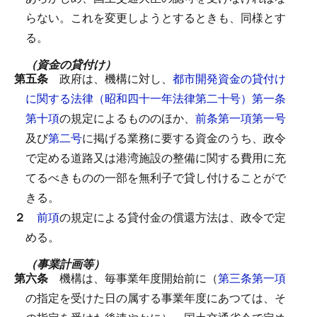
らない。
これを変更しようとするときも、同様とす
る。
（資金の貸付け）
第五条
政府は、機構に対し、
都市開発資金の貸付け
に関する法律（昭和四十一年法律第二十号）第一条
第十項
の規定によるもののほか、
前条第一項第一号
及び
第二号
に掲げる業務に要する資金のうち、政令
で定める道路又は港湾施設の整備に関する費用に充
てるべきものの一部を無利子で貸し付けることがで
きる。
２
前項
の規定による貸付金の償還方法は、政令で定
める。
（事業計画等）
第六条
機構は、毎事業年度開始前に（
第三条第一項
の指定を受けた日の属する事業年度にあつては、そ