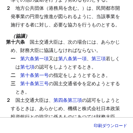
２
地方公共団体（港務局を含む。）は、民間都市開
発事業の円滑な推進が図られるように、当該事業を
施行する者に対し、必要な協力を行うものとする。
（協議）
第十六条
国土交通大臣は、次の場合には、あらかじ
め、財務大臣に協議しなければならない。
一
第六条第一項
又は
第八条第一項
、
第三項
若しく
は
第七項
の認可をしようとするとき。
二
第十条第一号
の指定をしようとするとき。
三
第十条第三号
の国土交通省令を定めようとする
とき。
２
国土交通大臣は、
第四条第三項
の認可をしようと
するときは、あらかじめ、機構と株式会社日本政策
投資銀行との協定に係るものにあつては財務大臣
に、機構と沖縄振興開発金融公庫との協定に係るも
印刷
ダウンロード