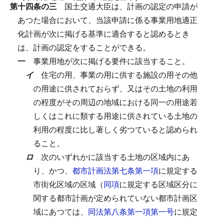
第十四条の三
国土交通大臣は、計画の認定の申請が
あつた場合において、当該申請に係る事業用地適正
化計画が次に掲げる基準に適合すると認めるとき
は、計画の認定をすることができる。
一
事業用地が次に掲げる要件に該当すること。
イ
住宅の用、事業の用に供する施設の用その他
の用途に供されておらず、又はその土地の利用
の程度がその周辺の地域における同一の用途若
しくはこれに類する用途に供されている土地の
利用の程度に比し著しく劣つていると認められ
ること。
ロ
次のいずれかに該当する土地の区域内にあ
り、かつ、
都市計画法第七条第一項
に規定する
市街化区域の区域（
同項
に規定する区域区分に
関する都市計画が定められていない都市計画区
域にあつては、
同法第八条第一項第一号
に規定