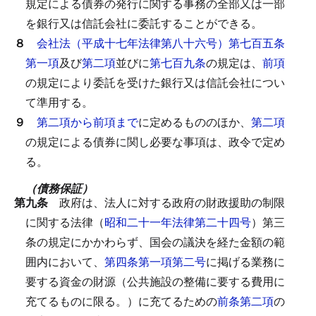
規定による債券の発行に関する事務の全部又は一部
を銀行又は信託会社に委託することができる。
８
会社法（平成十七年法律第八十六号）第七百五条
第一項
及び
第二項
並びに
第七百九条
の規定は、
前項
の規定により委託を受けた銀行又は信託会社につい
て準用する。
９
第二項から前項まで
に定めるもののほか、
第二項
の規定による債券に関し必要な事項は、政令で定め
る。
（債務保証）
第九条
政府は、法人に対する政府の財政援助の制限
に関する法律（
昭和二十一年法律第二十四号
）第三
条の規定にかかわらず、国会の議決を経た金額の範
囲内において、
第四条第一項第二号
に掲げる業務に
要する資金の財源（公共施設の整備に要する費用に
充てるものに限る。）に充てるための
前条第二項
の