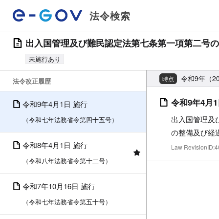
法令検索
出入国管理及び難民認定法第七条第一項第二号の
未施行あり
令和9年（20
時点
法令改正履歴
令和9年4月1
令和9年4月1日 施行
出入国管理及
（令和七年法務省令第四十五号）
の整備及び経
令和8年4月1日 施行
Law RevisionID
（令和八年法務省令第十二号）
令和7年10月16日 施行
（令和七年法務省令第五十号）