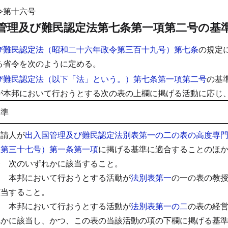
令第十六号
管理及び難民認定法第七条第一項第二号の基
び難民認定法（昭和二十六年政令第三百十九号）第七条
の規定
る省令を次のように定める。
び難民認定法（以下「法」という。）第七条第一項第二号
の基
が本邦において行おうとする次の表の上欄に掲げる活動に応じ
基準
申請人が
出入国管理及び難民認定法別表第一の二の表の高度専
令第三十七号）第一条第一項
に掲げる基準に適合することのほ
一 次のいずれかに該当すること。
イ 本邦において行おうとする活動が
法別表第一
の一の表の教
該当すること。
ロ 本邦において行おうとする活動が
法別表第一の二
の表の経
れかに該当し、かつ、この表の当該活動の項の下欄に掲げる基