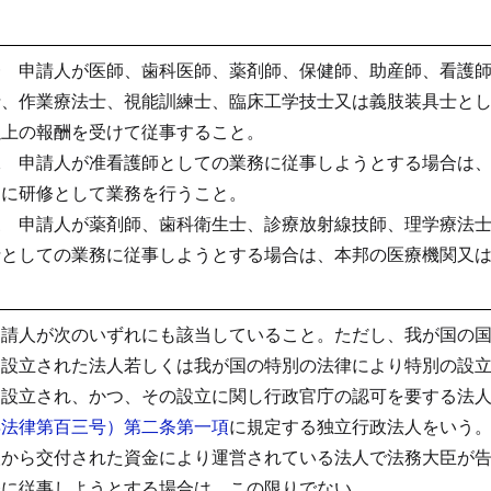
一 申請人が医師、歯科医師、薬剤師、保健師、助産師、看護
士、作業療法士、視能訓練士、臨床工学技士又は義肢装具士と
以上の報酬を受けて従事すること。
二 申請人が准看護師としての業務に従事しようとする場合は
中に研修として業務を行うこと。
三 申請人が薬剤師、歯科衛生士、診療放射線技師、理学療法
士としての業務に従事しようとする場合は、本邦の医療機関又
申請人が次のいずれにも該当していること。ただし、我が国の
に設立された法人若しくは我が国の特別の法律により特別の設
り設立され、かつ、その設立に関し行政官庁の認可を要する法
年法律第百三号）第二条第一項
に規定する独立行政法人をいう
人から交付された資金により運営されている法人で法務大臣が
務に従事しようとする場合は、この限りでない。