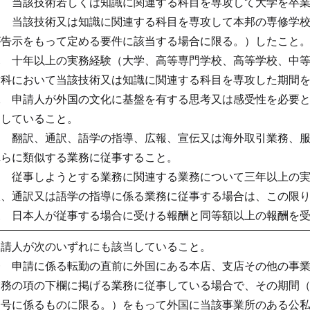
イ 当該技術若しくは知識に関連する科目を専攻して大学を卒
ロ 当該技術又は知識に関連する科目を専攻して本邦の専修学
が告示をもって定める要件に該当する場合に限る。）したこと
ハ 十年以上の実務経験（大学、高等専門学校、高等学校、中
攻科において当該技術又は知識に関連する科目を専攻した期間
二 申請人が外国の文化に基盤を有する思考又は感受性を必要
当していること。
イ 翻訳、通訳、語学の指導、広報、宣伝又は海外取引業務、
れらに類似する業務に従事すること。
ロ 従事しようとする業務に関連する業務について三年以上の
訳、通訳又は語学の指導に係る業務に従事する場合は、この限
三 日本人が従事する場合に受ける報酬と同等額以上の報酬を
申請人が次のいずれにも該当していること。
一 申請に係る転勤の直前に外国にある本店、支店その他の事
業務の項の下欄に掲げる業務に従事している場合で、その期間
一号に係るものに限る。）をもって外国に当該事業所のある公