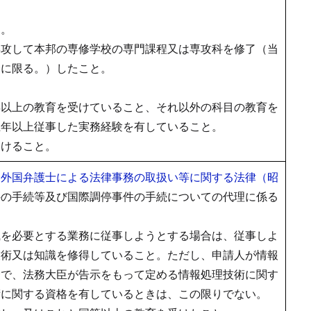
と。
専攻して本邦の専修学校の専門課程又は専攻科を修了（当
合に限る。）したこと。
年以上の教育を受けていること、それ以外の科目の教育を
五年以上従事した実務経験を有していること。
受けること。
、
外国弁護士による法律事務の取扱い等に関する法律（昭
件の手続等及び国際調停事件の手続についての代理に係る
識を必要とする業務に従事しようとする場合は、従事しよ
技術又は知識を修得していること。ただし、申請人が情報
合で、法務大臣が告示をもって定める情報処理技術に関す
術に関する資格を有しているときは、この限りでない。