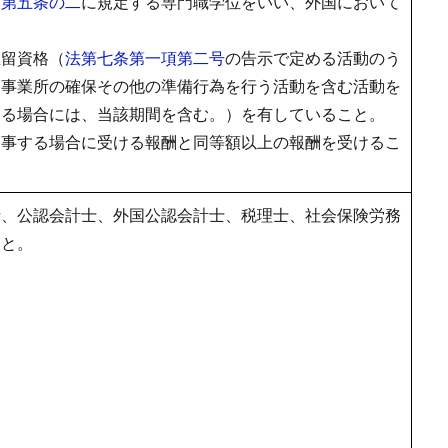
）第五条の二
に規定する専門職学位をいい、外国において
在留資格（
法第七条第一項第二号
の告示で定める活動のう
な事業所の確保その他の準備行為を行う活動を含む活動を
ある場合には、当該期間を含む。）を有していること。
従事する場合に受ける報酬と同等額以上の報酬を受けるこ
士、公認会計士、外国公認会計士、税理士、社会保険労務
こと。