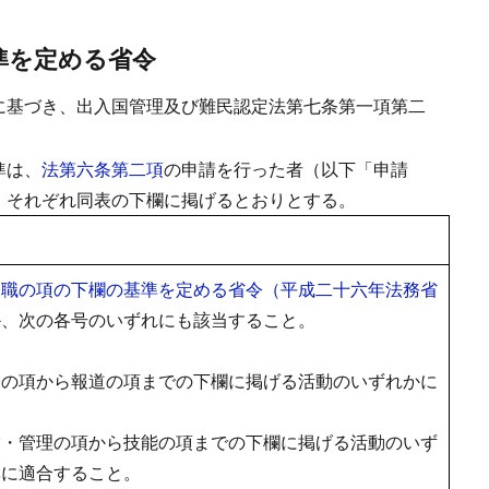
準を定める省令
に基づき、出入国管理及び難民認定法第七条第一項第二
準は、
法第六条第二項
の申請を行った者（以下「申請
、それぞれ同表の下欄に掲げるとおりとする。
門職の項の下欄の基準を定める省令（平成二十六年法務省
か、次の各号のいずれにも該当すること。
授の項から報道の項までの下欄に掲げる活動のいずれかに
営・管理の項から技能の項までの下欄に掲げる活動のいず
準に適合すること。