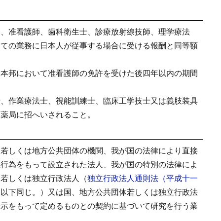
師、准看護師、歯科衛生士、診療放射線技師、理学療法
しての業務に日本人が従事する場合に受ける報酬と同等額
、本邦において准看護師の免許を受けた後四年以内の期間
士、作業療法士、視能訓練士、臨床工学技士又は義肢装具
は薬局に招へいされること。
国若しくは地方公共団体の機関、我が国の法律により直接
立行為をもって設立された法人、我が国の特別の法律によ
人若しくは独立行政法人（
独立行政法人通則法（平成十一
。以下同じ。）又は国、地方公共団体若しくは独立行政法
告示をもって定めるものとの契約に基づいて研究を行う業