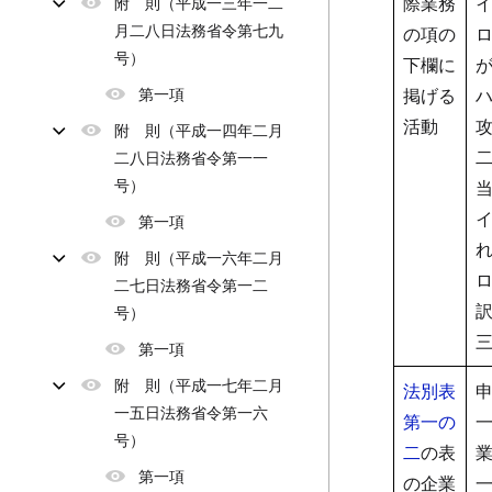
際業務
附 則（平成一三年一二
月二八日法務省令第七九
の項の
号）
下欄に
第一項
掲げる
活動
附 則（平成一四年二月
二八日法務省令第一一
号）
第一項
附 則（平成一六年二月
二七日法務省令第一二
号）
第一項
附 則（平成一七年二月
法別表
一五日法務省令第一六
第一の
号）
二
の表
第一項
の企業