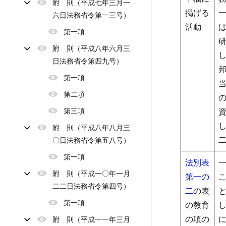
附 則（平成七年三月一
掲げる
六日法務省令第一三号）
活動
第一項
附 則（平成八年六月三
日法務省令第四九号）
第一項
第二項
第三項
附 則（平成八年八月三
〇日法務省令第五八号）
第一項
法別表
附 則（平成一〇年一月
第一の
二二日法務省令第四号）
二
の表
第一項
の教育
の項の
附 則（平成一一年三月