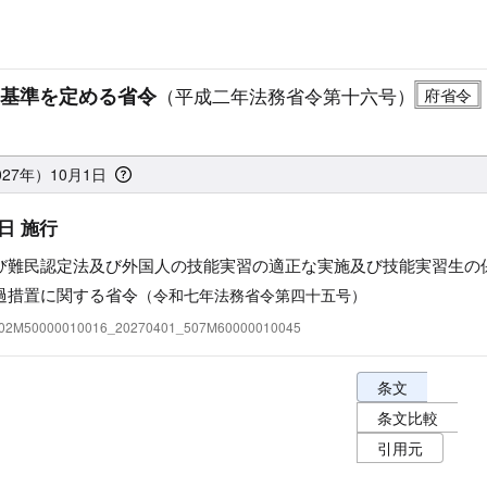
基準を定める省令
（平成二年法務省令第十六号）
27年）10月1日
日 施行
び難民認定法及び外国人の技能実習の適正な実施及び技能実習生の
過措置に関する省令
（令和七年法務省令第四十五号）
:402M50000010016_20270401_507M60000010045
条文表示オプショ
条文
条文比較
引用元