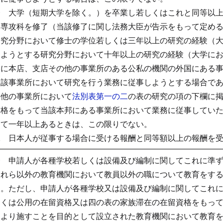
一 大学（短期大学を除く。）を卒業し若しくはこれと同等以
は専攻科を修了（当該修了に関し法務大臣が告示をもって定め
研究分野において修士の学位若しくは三年以上の研究の経験（
しようとする研究分野において十年以上の研究の経験（大学に
邦に本店、支店その他の事業所のある公私の機関の外国にある
当該事業所において研究を行う業務に従事しようとする場合で
の他の事業所において
法別表第一の二
の表の研究の項の下欄に
資格をもって当該本邦にある事業所において業務に従事してい
して一年以上あるときは、この限りでない。
二 日本人が従事する場合に受ける報酬と同等額以上の報酬を
一 申請人が各種学校若しくは設備及び編制に関してこれに準
これら以外の教育機関において教員以外の職について教育をす
と。ただし、申請人が各種学校又は設備及び編制に関してこれ
しくは公用の在留資格又は四の表の家族滞在の在留資格をもっ
により施すことを目的として設立された教育機関において教育