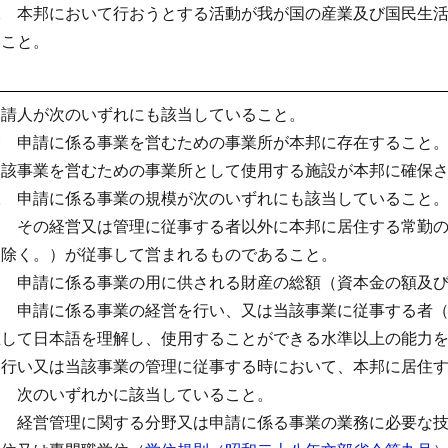
二 本邦において行おうとする活動が我が国の産業及び国民生
いこと。
申請人が次のいずれにも該当していること。
一 申請に係る事業を営むための事業所が本邦に存在すること
当該事業を営むための事業所として使用する施設が本邦に確保
二 申請に係る事業の規模が次のいずれにも該当していること
イ その経営又は管理に従事する者以外に本邦に居住する常勤
を除く。）が従事して営まれるものであること。
ロ 申請に係る事業の用に供される財産の総額（資本金の額及
三 申請に係る事業の経営を行い、又は当該事業に従事する者
立して日本語を理解し、使用することができる水準以上の能力
を行い又は当該事業の管理に従事する時において、本邦に居住
四 次のいずれかに該当していること。
イ 経営管理に関する分野又は申請に係る事業の業務に必要な