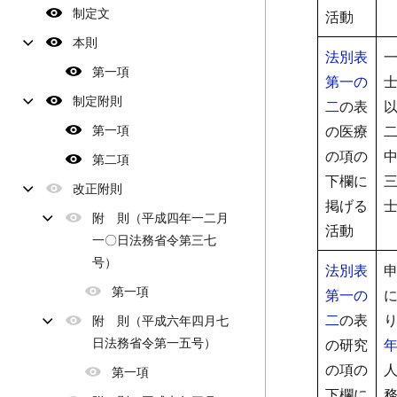
制定文
活動
本則
法別表
第一項
第一の
制定附則
二
の表
第一項
の医療
の項の
第二項
下欄に
改正附則
掲げる
附 則（平成四年一二月
活動
一〇日法務省令第三七
号）
法別表
第一項
第一の
二
の表
附 則（平成六年四月七
日法務省令第一五号）
の研究
の項の
第一項
下欄に