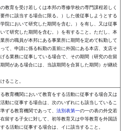
上の教育を受け若しくは本邦の専修学校の専門課程若しく
る要件に該当する場合に限る。）した後従事しようとする
大学院において研究した期間を含む。）を有し、又は従事
おいて研究した期間を含む。）を有すること。ただし、本
事業所の職員が本邦にある事業所に期間を定めて転勤して
あって、申請に係る転勤の直前に外国にある本店、支店そ
掲げる業務に従事している場合で、その期間（研究の在留
た期間がある場合には、当該期間を合算した期間）が継続
受けること。
ずる教育機関において教育をする活動に従事する場合又は
る活動に従事する場合は、次のいずれにも該当しているこ
に準ずる教育機関であって、
法別表第一
の一の表の外交若
て在留する子女に対して、初等教育又は中等教育を外国語
をする活動に従事する場合は、イに該当すること。