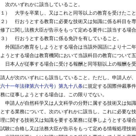
イ 次のいずれかに該当していること。
（１） 大学を卒業し、又はこれと同等以上の教育を受けたこ
（２） 行おうとする教育に必要な技術又は知識に係る科目を
該修了に関し法務大臣が告示をもって定める要件に該当する場
（３） 行おうとする教育に係る免許を有していること。
ロ 外国語の教育をしようとする場合は当該外国語により十二
しようとする場合は教育機関において当該科目の教育について
二 日本人が従事する場合に受ける報酬と同等額以上の報酬を
申請人が次のいずれにも該当していること。ただし、申請人が
和六十一年法律第六十六号）第九十八条
に規定する国際仲裁事
業務に従事しようとする場合は、この限りでない。
一 申請人が自然科学又は人文科学の分野に属する技術又は知
うとする業務について、次のいずれかに該当し、これに必要な
処理に関する技術又は知識を要する業務に従事しようとする場
る試験に合格し又は法務大臣が告示をもって定める情報処理技