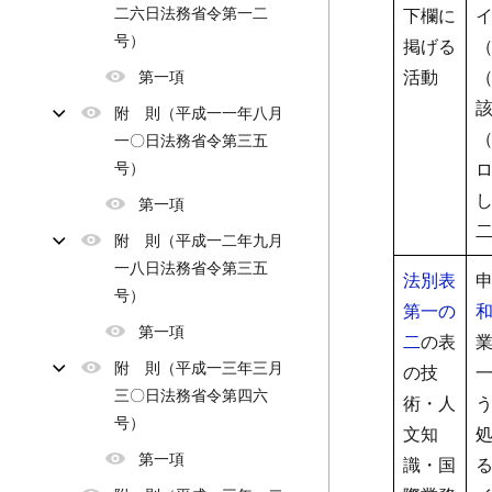
二六日法務省令第一二
下欄に
号）
掲げる
活動
第一項
附 則（平成一一年八月
一〇日法務省令第三五
号）
第一項
附 則（平成一二年九月
一八日法務省令第三五
法別表
号）
第一の
第一項
二
の表
附 則（平成一三年三月
の技
三〇日法務省令第四六
術・人
号）
文知
第一項
識・国