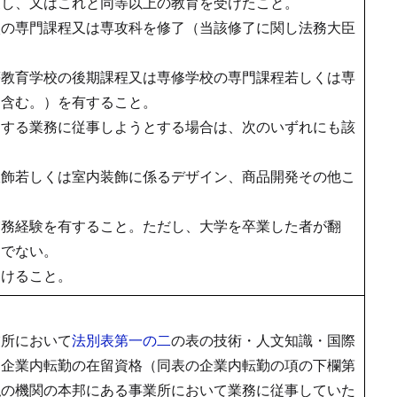
業し、又はこれと同等以上の教育を受けたこと。
校の専門課程又は専攻科を修了（当該修了に関し法務大臣
。
等教育学校の後期課程又は専修学校の専門課程若しくは専
を含む。）を有すること。
とする業務に従事しようとする場合は、次のいずれにも該
服飾若しくは室内装飾に係るデザイン、商品開発その他こ
実務経験を有すること。ただし、大学を卒業した者が翻
りでない。
受けること。
業所において
法別表第一の二
の表の技術・人文知識・国際
（企業内転勤の在留資格（同表の企業内転勤の項の下欄第
私の機関の本邦にある事業所において業務に従事していた