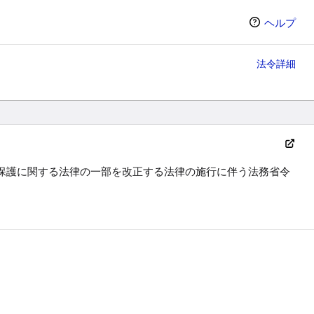
ヘルプ
法令詳細
保護に関する法律の一部を改正する法律の施行に伴う法務省令
ン（選択すると条文の表示方法が変わります）