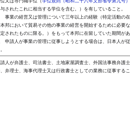
学位又は専門職学位（
学位規則（昭和二十八年文部省令第九号
授与されたこれに相当する学位を含む。）を有していること。
ロ 事業の経営又は管理について三年以上の経験（特定活動の
ち本邦において貿易その他の事業の経営を開始するために必要
指定されたものに限る。）をもって本邦に在留していた期間が
五 申請人が事業の管理に従事しようとする場合は、日本人が
と。
申請人が弁護士、司法書士、土地家屋調査士、外国法事務弁護
士、弁理士、海事代理士又は行政書士としての業務に従事する