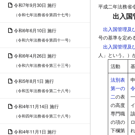
令和7年9月30日 施行
平成二年法務省
出入国
（令和七年法務省令第四十七号）
出入国管理及
令和6年6月10日 施行
号の基準を定め
（令和六年法務省令第四十一号）
出入国管理及
人」という。）
令和6年4月26日 施行
（令和六年法務省令第三十三号）
活動
法別表
令和5年8月1日 施行
第一の
（令和五年法務省令第二十八号）
二
の表
の高度
令和4年11月14日 施行
専門職
（令和四年法務省令第三十八号）
の項の
下欄第
令和4年11月1日 施行