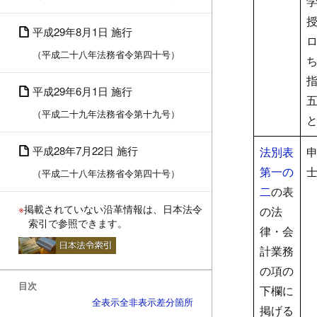
平成29年8月1日 施行
（平成二十八年法務省令第四十号）
平成29年6月1日 施行
（平成二十九年法務省令第十九号）
平成28年7月22日 施行
法別表
第一の
（平成二十八年法務省令第四十号）
二
の表
※
掲載されていない沿革情報は、日本法令
の法
索引で参照できます。
律・会
計業務
の項の
目次
下欄に
全表示
全非表示
差分箇所
掲げる