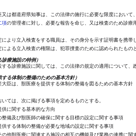
臣又は都道府県知事は、この法律の施行に必要な限度において
二項
の管理者に対し、必要な報告を命じ、又は検査のため診療
定により立入検査をする職員は、その身分を示す証明書を携帯
定による立入検査の権限は、犯罪捜査のために認められたもの
る診療施設の特例）
設する診療施設に関しては、この法律の規定の適用について、
供する体制の整備のための基本方針）
産大臣は、獣医療を提供する体制の整備を図るための基本方針
おいては、次に掲げる事項を定めるものとする。
提供に関する基本的な方向
の整備及び獣医師の確保に関する目標の設定に関する事項
提供する体制の整備が必要な地域の設定に関する事項
その他獣医療に関連する施設の相互の機能及び業務の連携に関