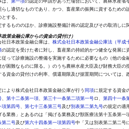
事は、
第一項
の認定の申請があった場合において、農林水産省
照らし適切なものであり、かつ、畜産業の振興に資するための
のとする。
定するもののほか、診療施設整備計画の認定及びその取消しに
本政策金融公庫からの資金の貸付け）
会社日本政策金融公庫は、
株式会社日本政策金融公庫法（平成
項
の認定を受けた者に対し、畜産業の持続的かつ健全な発展に
に従って診療施設の整備を実施するために必要なもの（他の金
達が困難なものに限る。）のうち農林水産大臣及び財務大臣の
する資金の貸付けの利率、償還期限及び据置期間については、
定により株式会社日本政策金融公庫が行う
同項
に規定する資金
号
、
第十二条第一項
、
第三十一条第二項第一号
ロ、
第四十一条
一項第四号
、
第七十三条第三号
及び
別表第二第九号
の規定の適
げる業務」とあるのは「掲げる業務及び獣医療法第十五条第一
条第二号
及び
第六十四条第一項第四号
中「又は別表第二第二号