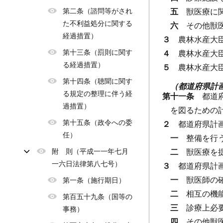
第二条（諮問等がされ
五
獣医療に
た不利益処分に関する
六
その他獣
経過措置）
３
農林水産大
第十三条（罰則に関す
４
農林水産大
る経過措置）
５
農林水産大
第十四条（聴聞に関す
（都道府県計
る規定の整理に伴う経
第十一条
都道
過措置）
を図るための
第十五条（政令への委
２
都道府県計
任）
一
整備を行
附 則（平成一一年七月
二
獣医療を
一六日法律第八七号）
３
都道府県計
一
獣医師の
第一条（施行期日）
二
相互の機
第百五十九条（国等の
三
診療上必
事務）
四
その他獣