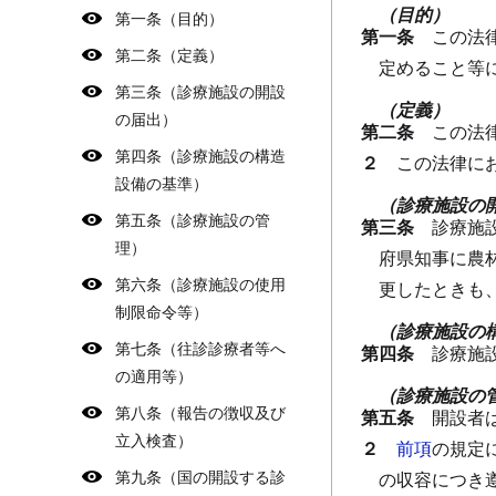
（目的）
第一条（目的）
第一条
この法
第二条（定義）
定めること等
第三条（診療施設の開設
（定義）
の届出）
第二条
この法
第四条（診療施設の構造
２
この法律に
設備の基準）
（診療施設の
第五条（診療施設の管
第三条
診療施
理）
府県知事に農
第六条（診療施設の使用
更したときも
制限命令等）
（診療施設の
第七条（往診診療者等へ
第四条
診療施
の適用等）
（診療施設の
第八条（報告の徴収及び
第五条
開設者
立入検査）
２
前項
の規定
第九条（国の開設する診
の収容につき