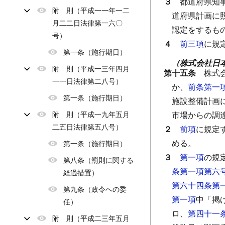
３
都道府県知
附 則（平成一一年一二
道府県計画に
月二二日法律第一六〇
認定をするも
号）
４
前三項
に規
第一条（施行期日）
（株式会社日
附 則（平成一三年四月
第十五条
株式
一一日法律第二八号）
か、
前条第一
第一条（施行期日）
施設整備計画
附 則（平成一九年五月
市場からの調
二五日法律第五八号）
２
前項
に規定
める。
第一条（施行期日）
３
第一項
の規
第八条（罰則に関する
条第一項第六
経過措置）
第六十四条第
第九条（政令への委
第一項
中「掲
任）
ロ、
第四十一
附 則（平成二三年五月