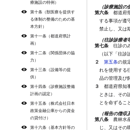
療施設の特例）
（診療施設の
第十条（獣医療を提供す
第六条
都道府
る体制の整備のための基
する事項が遵
本方針）
禁止し、又は
第十一条（都道府県計
（往診診療者
画）
第七条
往診の
第十二条（関係団体の協
（以下「往診
力）
２
第五条
の規
第十三条（設備等の提
れを使用する
供）
品の管理及び
３
都道府県知
第十四条（診療施設整備
計画の認定）
ときは、その
とを命ずるこ
第十五条（株式会社日本
政策金融公庫からの資金
（報告の徴収
の貸付け）
第八条
農林水
じ、又はその
第十六条（基本方針等の