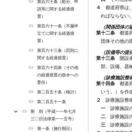
第百六十条（処分、申
４
都道府県は
請等に関する経過措
ればならない
置）
第百六十一条（不服申
（関係団体の
第十二条
都道
立てに関する経過措
置）
団体その他の
第百六十三条（罰則に
（設備等の提
関する経過措置）
第十三条
開設
部、設備、器
第百六十四条（その他
の経過措置の政令への
（診療施設整
委任）
第十四条
都道
いう。）を作
第二百五十条（検討）
２
診療施設整
第二百五十一条
一
診療施設
附 則（平成一一年七月
二
診療施設
三〇日法律第一一五号）
三
診療施設
第一条（施行期日）