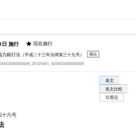
現在施行
1日 施行
協力銀行法
（平成二十三年法律第三十九号）
:404AC0000000046_20120401_423AC0000000039
条文表示オプショ
条文
条文比較
引用元
四十六号
法