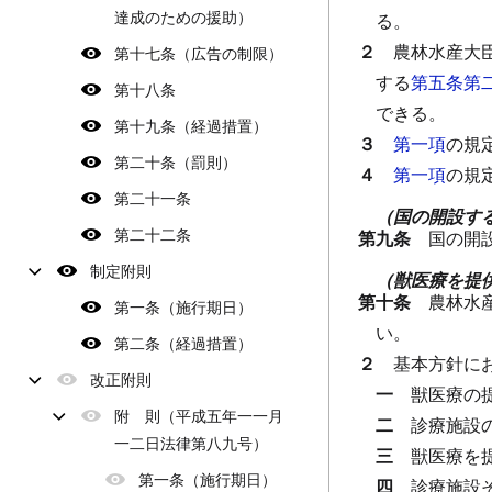
達成のための援助）
る。
２
農林水産大
第十七条（広告の制限）
する
第五条第
第十八条
できる。
第十九条（経過措置）
３
第一項
の規
第二十条（罰則）
４
第一項
の規
第二十一条
（国の開設す
第二十二条
第九条
国の開
制定附則
（獣医療を提
第十条
農林水
第一条（施行期日）
い。
第二条（経過措置）
２
基本方針に
改正附則
一
獣医療の
附 則（平成五年一一月
二
診療施設
一二日法律第八九号）
三
獣医療を
第一条（施行期日）
四
診療施設