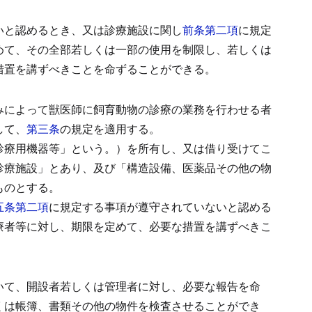
いと認めるとき、又は診療施設に関し
前条第二項
に規定
めて、その全部若しくは一部の使用を制限し、若しくは
措置を講ずべきことを命ずることができる。
みによって獣医師に飼育動物の診療の業務を行わせる者
して、
第三条
の規定を適用する。
診療用機器等」という。）を所有し、又は借り受けてこ
診療施設」とあり、及び「構造設備、医薬品その他の物
ものとする。
五条第二項
に規定する事項が遵守されていないと認める
療者等に対し、期限を定めて、必要な措置を講ずべきこ
いて、開設者若しくは管理者に対し、必要な報告を命
くは帳簿、書類その他の物件を検査させることができ