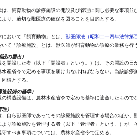
律は、飼育動物の診療施設の開設及び管理に関し必要な事項並
により、適切な獣医療の確保を図ることを目的とする。
律において「飼育動物」とは、
獣医師法（昭和二十四年法律第
おいて「診療施設」とは、獣医師が飼育動物の診療の業務を行
開設の届出）
設を開設した者（以下「開設者」という。）は、その開設の日
林水産省令で定める事項を届け出なければならない。
当該診療
、同様とする。
構造設備の基準）
設の構造設備は、農林水産省令で定める基準に適合したもので
管理）
は、自ら獣医師であってその診療施設を管理する場合のほか、
により診療施設を管理する者（以下「管理者」という。）が、
遵守すべき事項については、農林水産省令で定める。