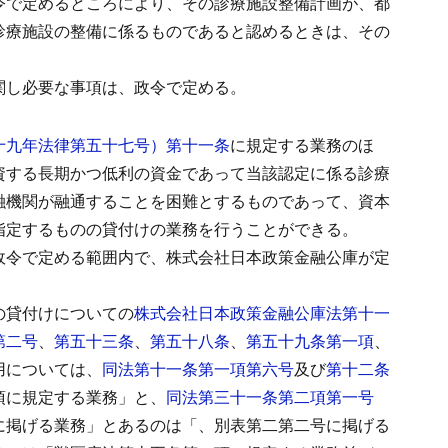
令で定めるところにより、その診療施設整備計画が、都
診療施設の整備に係るものであると認めるときは、その
関し必要な事項は、政令で定める。
十九年法律第五十七号）第十一条
に規定する業務のほ
資する長期かつ低利の資金であって当該認定に係る診療
融機関が融通することを困難とするものであって、資本
指定するものの貸付けの業務を行うことができる。
政令で定める範囲内で、株式会社日本政策金融公庫が定
の貸付けについての
株式会社日本政策金融公庫法第十一
第二号
、
第五十三条
、
第五十八条
、
第五十九条第一項
、
用については、
同法第十一条第一項第六号
及び
第十二条
項に規定する業務」と、
同法第三十一条第二項第一号
に掲げる業務」とあるのは「、別表第二第二号に掲げる