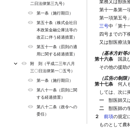
業務又は獣医
二日法律第三九号）
第十一条第一
第一条（施行期日）
第一項第五号
第五十条（株式会社日
三号
中「第十
本政策金融公庫法等の
四号までの下
改正に伴う経過措置）
又は獣医療法
第五十一条（罰則の適
（基本方針等
用に関する経過措置）
第十六条
国及
附 則（平成二三年八月
その他の援助
三〇日法律第一〇五号）
（広告の制限
第一条（施行期日）
第十七条
何人
第八十一条（罰則に関
しては、次に
する経過措置）
一
獣医師又
第八十二条（政令への
二
獣医師の
委任）
２
前項
の規定
ものとして農