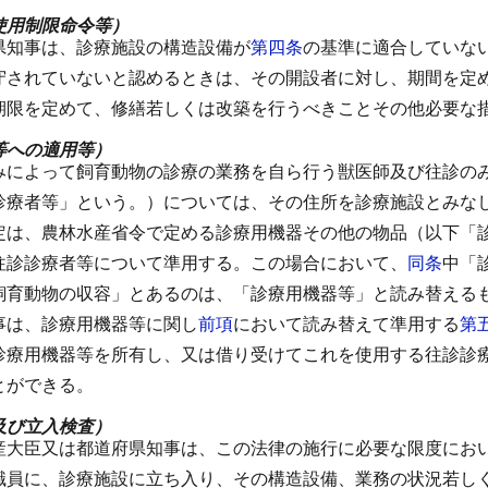
使用制限命令等）
県知事は、診療施設の構造設備が
第四条
の基準に適合していな
守されていないと認めるときは、その開設者に対し、期間を定
期限を定めて、修繕若しくは改築を行うべきことその他必要な
等への適用等）
みによって飼育動物の診療の業務を自ら行う獣医師及び往診の
診療者等」という。）については、その住所を診療施設とみな
定は、農林水産省令で定める診療用機器その他の物品（以下「
往診診療者等について準用する。
この場合において、
同条
中「
飼育動物の収容」とあるのは、「診療用機器等」と読み替える
事は、診療用機器等に関し
前項
において読み替えて準用する
第
診療用機器等を所有し、又は借り受けてこれを使用する往診診
とができる。
及び立入検査）
産大臣又は都道府県知事は、この法律の施行に必要な限度にお
職員に、診療施設に立ち入り、その構造設備、業務の状況若し