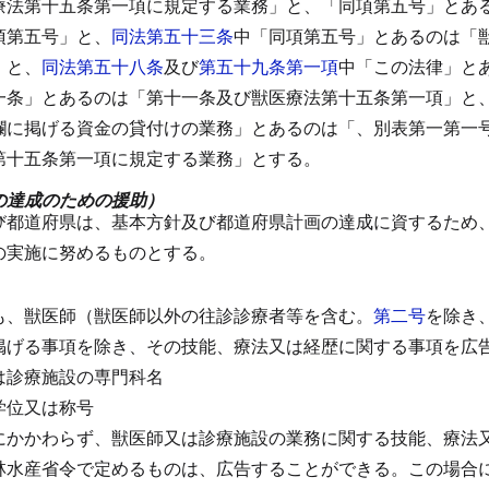
療法第十五条第一項に規定する業務」と、「同項第五号」とあ
項第五号」と、
同法第五十三条
中「同項第五号」とあるのは「
」と、
同法第五十八条
及び
第五十九条第一項
中「この法律」と
一条」とあるのは「第十一条及び獣医療法第十五条第一項」と
欄に掲げる資金の貸付けの業務」とあるのは「、別表第一第一
第十五条第一項に規定する業務」とする。
の達成のための援助）
び都道府県は、基本方針及び都道府県計画の達成に資するため
の実施に努めるものとする。
）
も、獣医師（獣医師以外の往診診療者等を含む。
第二号
を除き
掲げる事項を除き、その技能、療法又は経歴に関する事項を広
は診療施設の専門科名
学位又は称号
にかかわらず、獣医師又は診療施設の業務に関する技能、療法
林水産省令で定めるものは、広告することができる。
この場合