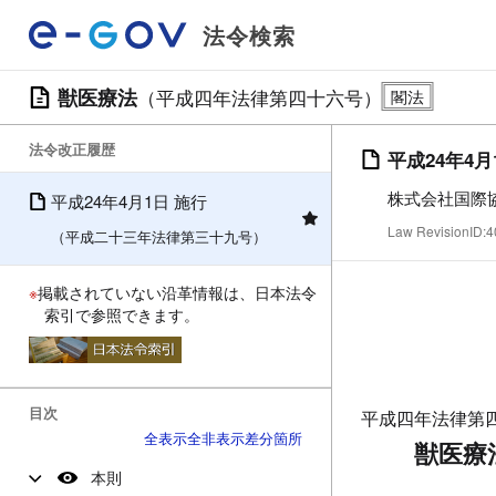
法令検索
獣医療法
（平成四年法律第四十六号）
法令改正履歴
平成24年4月
株式会社国際
平成24年4月1日 施行
Law RevisionID
（平成二十三年法律第三十九号）
※
掲載されていない沿革情報は、日本法令
索引で参照できます。
目次
平成四年法律第
全表示
全非表示
差分箇所
獣医療
本則