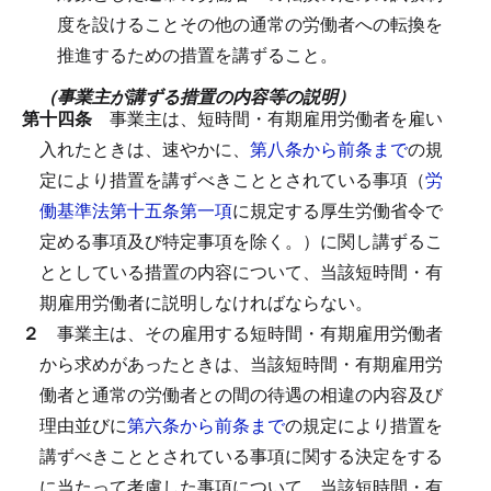
度を設けることその他の通常の労働者への転換を
推進するための措置を講ずること。
（事業主が講ずる措置の内容等の説明）
第十四条
事業主は、短時間・有期雇用労働者を雇い
入れたときは、速やかに、
第八条から前条まで
の規
定により措置を講ずべきこととされている事項（
労
働基準法第十五条第一項
に規定する厚生労働省令で
定める事項及び特定事項を除く。）に関し講ずるこ
ととしている措置の内容について、当該短時間・有
期雇用労働者に説明しなければならない。
２
事業主は、その雇用する短時間・有期雇用労働者
から求めがあったときは、当該短時間・有期雇用労
働者と通常の労働者との間の待遇の相違の内容及び
理由並びに
第六条から前条まで
の規定により措置を
講ずべきこととされている事項に関する決定をする
に当たって考慮した事項について、当該短時間・有