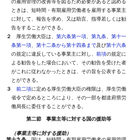
の雇用管理の改善等を図るため必要があると認める
ときは、短時間・有期雇用労働者を雇用する事業主
に対して、報告を求め、又は助言、指導若しくは勧
告をすることができる。
２
厚生労働大臣は、
第六条第一項
、
第九条
、
第十一
条第一項
、
第十二条から第十四条まで
及び
第十六条
の規定に違反している事業主に対し、
前項
の規定に
よる勧告をした場合において、その勧告を受けた者
がこれに従わなかったときは、その旨を公表するこ
とができる。
３
前二項
に定める厚生労働大臣の権限は、厚生労働
省令で定めるところにより、その一部を都道府県労
働局長に委任することができる。
第二節 事業主等に対する国の援助等
（事業主等に対する援助）
第十九条
国は、短時間・有期雇用労働者の雇用管理