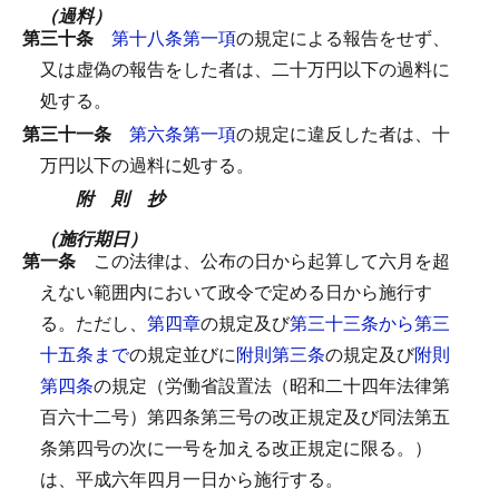
（過料）
第三十条
第十八条第一項
の規定による報告をせず、
又は虚偽の報告をした者は、二十万円以下の過料に
処する。
第三十一条
第六条第一項
の規定に違反した者は、十
万円以下の過料に処する。
附 則 抄
（施行期日）
第一条
この法律は、公布の日から起算して六月を超
えない範囲内において政令で定める日から施行す
る。
ただし、
第四章
の規定及び
第三十三条から第三
十五条まで
の規定並びに
附則第三条
の規定及び
附則
第四条
の規定（労働省設置法（昭和二十四年法律第
百六十二号）第四条第三号の改正規定及び同法第五
条第四号の次に一号を加える改正規定に限る。）
は、平成六年四月一日から施行する。