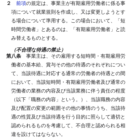
２
前項
の規定は、事業主が有期雇用労働者に係る事
項について就業規則を作成し、又は変更しようとす
る場合について準用する。
この場合において、「短
時間労働者」とあるのは、「有期雇用労働者」と読
み替えるものとする。
（不合理な待遇の禁止）
第八条
事業主は、その雇用する短時間・有期雇用労
働者の基本給、賞与その他の待遇のそれぞれについ
て、当該待遇に対応する通常の労働者の待遇との間
において、当該短時間・有期雇用労働者及び通常の
労働者の業務の内容及び当該業務に伴う責任の程度
（以下「職務の内容」という。）、当該職務の内容
及び配置の変更の範囲その他の事情のうち、当該待
遇の性質及び当該待遇を行う目的に照らして適切と
認められるものを考慮して、不合理と認められる相
違を設けてはならない。