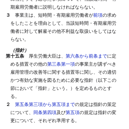
期雇用労働者に説明しなければならない。
３
事業主は、短時間・有期雇用労働者が
前項
の求め
をしたことを理由として、当該短時間・有期雇用労
働者に対して解雇その他不利益な取扱いをしてはな
らない。
（指針）
第十五条
厚生労働大臣は、
第六条から前条まで
に定
める措置その他の
第三条第一項
の事業主が講ずべき
雇用管理の改善等に関する措置等に関し、その適切
かつ有効な実施を図るために必要な指針（以下この
節において「指針」という。）を定めるものとす
る。
２
第五条第三項から第五項まで
の規定は指針の策定
について、
同条第四項
及び
第五項
の規定は指針の変
更について、それぞれ準用する。