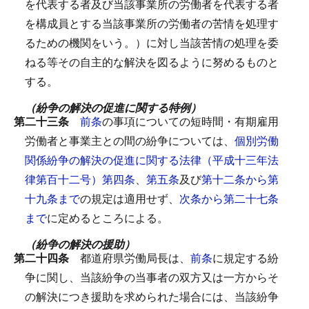
を代表する者及び当該事業所の労働者を代表する者
を構成員とする当該事業所の労働者の苦情を処理す
るための機関をいう。）に対し当該苦情の処理を委
ねる等その自主的な解決を図るように努めるものと
する。
（紛争の解決の促進に関する特例）
第二十三条
前条
の事項についての短時間・有期雇用
労働者と事業主との間の紛争については、
個別労働
関係紛争の解決の促進に関する法律（平成十三年法
律第百十二号）第四条
、
第五条
及び
第十二条から第
十九条まで
の規定は適用せず、
次条から第二十七条
まで
に定めるところによる。
（紛争の解決の援助）
第二十四条
都道府県労働局長は、
前条
に規定する紛
争に関し、当該紛争の当事者の双方又は一方からそ
の解決につき援助を求められた場合には、当該紛争