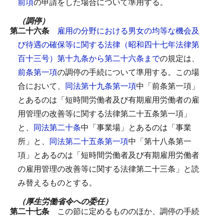
前項
の申請をした場合について準用する。
（調停）
第二十六条
雇用の分野における男女の均等な機会及
び待遇の確保等に関する法律（昭和四十七年法律第
百十三号）第十九条から第二十六条まで
の規定は、
前条第一項
の調停の手続について準用する。
この場
合において、
同法第十九条第一項
中「前条第一項」
とあるのは「短時間労働者及び有期雇用労働者の雇
用管理の改善等に関する法律第二十五条第一項」
と、
同法第二十条
中「事業場」とあるのは「事業
所」と、
同法第二十五条第一項
中「第十八条第一
項」とあるのは「短時間労働者及び有期雇用労働者
の雇用管理の改善等に関する法律第二十三条」と読
み替えるものとする。
（厚生労働省令への委任）
第二十七条
この節に定めるもののほか、調停の手続