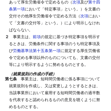
あって厚生労働省令で定めるもの（
次項
及び
第十四
条第一項
において「特定事項」という。）を文書の
交付その他厚生労働省令で定める方法（
次項
におい
て「文書の交付等」という。）により明示しなけれ
ばならない。
２
事業主は、
前項
の規定に基づき特定事項を明示す
るときは、労働条件に関する事項のうち特定事項及
び
労働基準法第十五条第一項
に規定する厚生労働省
令で定める事項以外のものについても、文書の交付
等により明示するように努めるものとする。
（就業規則の作成の手続）
第七条
事業主は、短時間労働者に係る事項について
就業規則を作成し、又は変更しようとするときは、
当該事業所において雇用する短時間労働者の過半数
を代表すると認められるものの意見を聴くように努
めるものとする。