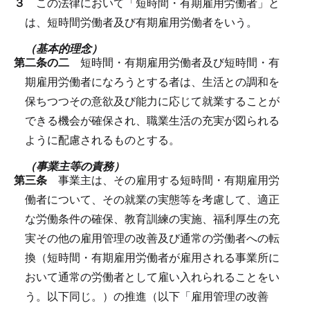
３
この法律において「短時間・有期雇用労働者」と
は、短時間労働者及び有期雇用労働者をいう。
（基本的理念）
第二条の二
短時間・有期雇用労働者及び短時間・有
期雇用労働者になろうとする者は、生活との調和を
保ちつつその意欲及び能力に応じて就業することが
できる機会が確保され、職業生活の充実が図られる
ように配慮されるものとする。
（事業主等の責務）
第三条
事業主は、その雇用する短時間・有期雇用労
働者について、その就業の実態等を考慮して、適正
な労働条件の確保、教育訓練の実施、福利厚生の充
実その他の雇用管理の改善及び通常の労働者への転
換（短時間・有期雇用労働者が雇用される事業所に
おいて通常の労働者として雇い入れられることをい
う。以下同じ。）の推進（以下「雇用管理の改善