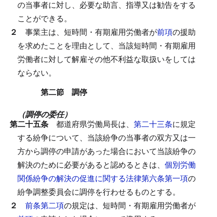
の当事者に対し、必要な助言、指導又は勧告をする
ことができる。
２
事業主は、短時間・有期雇用労働者が
前項
の援助
を求めたことを理由として、当該短時間・有期雇用
労働者に対して解雇その他不利益な取扱いをしては
ならない。
第二節 調停
（調停の委任）
第二十五条
都道府県労働局長は、
第二十三条
に規定
する紛争について、当該紛争の当事者の双方又は一
方から調停の申請があった場合において当該紛争の
解決のために必要があると認めるときは、
個別労働
関係紛争の解決の促進に関する法律第六条第一項
の
紛争調整委員会に調停を行わせるものとする。
２
前条第二項
の規定は、短時間・有期雇用労働者が