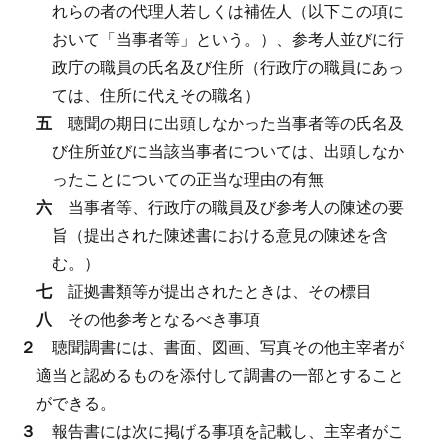
れらの者の代理人若しくは補佐人（以下この項に
おいて「当事者等」という。）、参考人並びに行
政庁の職員の氏名及び住所（行政庁の職員にあっ
ては、住所に代えその職名）
五
聴聞の期日に出頭しなかった当事者等の氏名及
び住所並びに当該当事者については、出頭しなか
ったことについての正当な理由の有無
六
当事者等、行政庁の職員及び参考人の陳述の要
旨（提出された陳述書における意見の陳述を含
む。）
七
証拠書類等が提出されたときは、その標目
八
その他参考となるべき事項
２
聴聞調書には、書面、図画、写真その他主宰者が
適当と認めるものを添付して調書の一部とすること
ができる。
３
報告書には次に掲げる事項を記載し、主宰者がこ