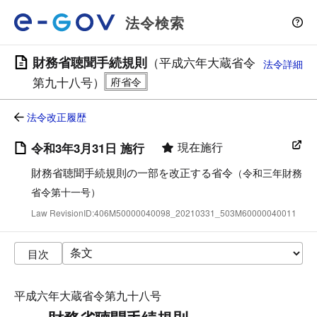
法令検索
財務省聴聞手続規則
（平成六年大蔵省令
法令詳細
第九十八号）
法令改正履歴
現在施行
令和3年3月31日 施行
財務省聴聞手続規則の一部を改正する省令
（令和三年財務
省令第十一号）
Law RevisionID:406M50000040098_20210331_503M60000040011
目次
平成六年大蔵省令第九十八号