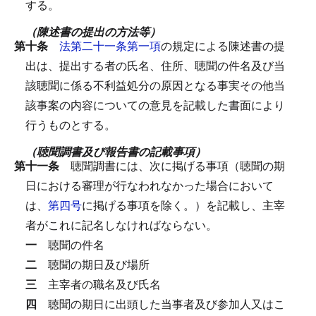
する。
（陳述書の提出の方法等）
第十条
法第二十一条第一項
の規定による陳述書の提
出は、提出する者の氏名、住所、聴聞の件名及び当
該聴聞に係る不利益処分の原因となる事実その他当
該事案の内容についての意見を記載した書面により
行うものとする。
（聴聞調書及び報告書の記載事項）
第十一条
聴聞調書には、次に掲げる事項（聴聞の期
日における審理が行なわれなかった場合において
は、
第四号
に掲げる事項を除く。）を記載し、主宰
者がこれに記名しなければならない。
一
聴聞の件名
二
聴聞の期日及び場所
三
主宰者の職名及び氏名
四
聴聞の期日に出頭した当事者及び参加人又はこ