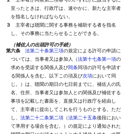
至ったときは、行政庁は、速やかに、新たな主宰者
を指名しなければならない。
３
主宰者は聴聞に関する事務を補助する者を指名
し、その事務に当たらせることができる。
（補佐人の出頭許可の手続）
第六条
法第二十条第三項
の規定による許可の申請に
ついては、当事者又は参加人（
法第十七条第一項
の
求めを受諾する関係人及び
同条
同項の許可を申請す
る関係人を含む。以下この項及び
次項
において同
じ。）は、聴聞の期日の七日前までに、補佐人の氏
名、住所、当事者又は参加人との関係及び補佐する
事項を記載した書面を、直接又は行政庁を経由し
て、主宰者に提出してこれを行うものとする。
ただ
し、
法第二十二条第二項
（
法第二十五条
後段におい
て準用する場合を含む。）の規定により通知された