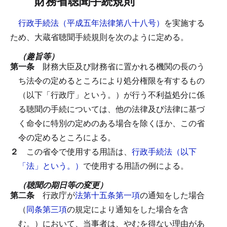
財務省聴聞手続規則
行政手続法（平成五年法律第八十八号）
を実施する
ため、大蔵省聴聞手続規則を次のように定める。
（趣旨等）
第一条
財務大臣及び財務省に置かれる機関の長のう
ち法令の定めるところにより処分権限を有するもの
（以下「行政庁」という。）が行う不利益処分に係
る聴聞の手続については、他の法律及び法律に基づ
く命令に特別の定めのある場合を除くほか、この省
令の定めるところによる。
２
この省令で使用する用語は、
行政手続法（以下
「法」という。）
で使用する用語の例による。
（聴聞の期日等の変更）
第二条
行政庁が
法第十五条第一項
の通知をした場合
（
同条第三項
の規定により通知をした場合を含
む。）において、当事者は、やむを得ない理由があ