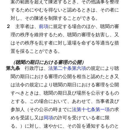
案の範囲を超えて陳述するとき、その他議事を整理
するためにやむを得ないと認めるときは、その者に
対し、その陳述を制限することができる。
２
主宰者は、
前項
に規定する場合のほか、聴聞の審
理の秩序を維持するため、聴聞の審理を妨害し、又
はその秩序を乱す者に対し退場を命ずる等適当な措
置を採ることができる。
（聴聞の期日における審理の公開）
第九条
行政庁は、
法第二十条第六項
の規定により聴
聞の期日における審理の公開を相当と認めたとき又
は法令の規定により聴聞の期日における審理を公開
すべきときは、聴聞の期日及び場所を公示するもの
とする。
この場合において、あわせて、当事者及び
参加人（その公示の時までに
法第十七条第一項
の求
めを受諾し又は
同項
の許可を受けている者に限
る。）に対し、速やかに、その旨を通知するものと