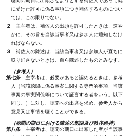
聴聞の期日に出頭させようとする補佐人であって既
に受けた許可に係る事項につき補佐するものについ
ては、この限りでない。
２
主宰者は、補佐人の出頭を許可したときは、速や
かに、その旨を当該当事者又は参加人に通知しなけ
ればならない。
３
補佐人の陳述は、当該当事者又は参加人が直ちに
取り消さないときは、自ら陳述したものとみなす。
（参考人）
第七条
主宰者は、必要があると認めるときは、参考
人（当該聴聞に係る事案に関する専門的事項、当該
事案の事実関係等について証言する者をいう。以下
同じ。）に対し、聴聞への出席を求め、参考人から
意見又は事情を聴くことができる。
（聴聞の期日における陳述の制限及び秩序維持）
第八条
主宰者は、聴聞の期日に出頭した者が当該事