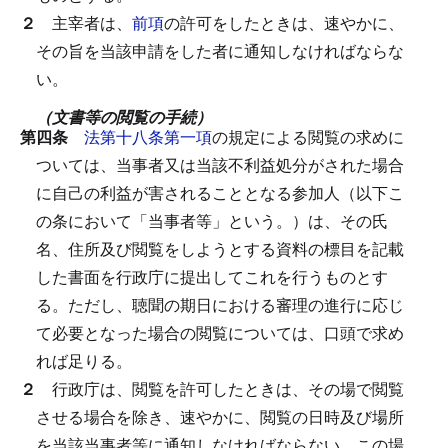
２
主宰者は、
前項
の許可をしたときは、速やかに、
その旨を当該申請をした者に通知しなければならな
い。
（文書等の閲覧の手続）
第四条
法第十八条第一項
の規定による閲覧の求めに
ついては、当事者又は当該不利益処分がされた場合
に自己の利益が害されることとなる参加人（以下こ
の条において「当事者等」という。）は、その氏
名、住所及び閲覧をしようとする資料の標目を記載
した書面を行政庁に提出してこれを行うものとす
る。
ただし、聴聞の期日における審理の進行に応じ
て必要となった場合の閲覧については、口頭で求め
れば足りる。
２
行政庁は、閲覧を許可したときは、その場で閲覧
させる場合を除き、速やかに、閲覧の日時及び場所
を当該当事者等に通知しなければならない。
この場