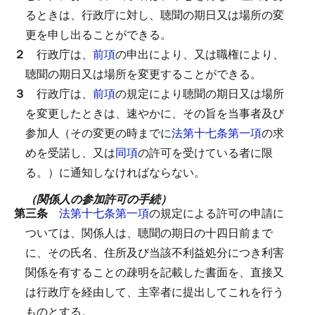
るときは、行政庁に対し、聴聞の期日又は場所の変
更を申し出ることができる。
２
行政庁は、
前項
の申出により、又は職権により、
聴聞の期日又は場所を変更することができる。
３
行政庁は、
前項
の規定により聴聞の期日又は場所
を変更したときは、速やかに、その旨を当事者及び
参加人（その変更の時までに
法第十七条第一項
の求
めを受諾し、又は
同項
の許可を受けている者に限
る。）に通知しなければならない。
（関係人の参加許可の手続）
第三条
法第十七条第一項
の規定による許可の申請に
ついては、関係人は、聴聞の期日の十四日前まで
に、その氏名、住所及び当該不利益処分につき利害
関係を有することの疎明を記載した書面を、直接又
は行政庁を経由して、主宰者に提出してこれを行う
ものとする。