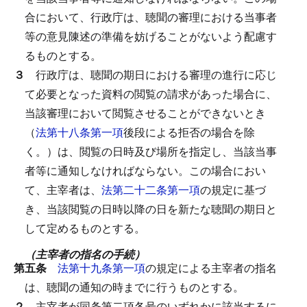
合において、行政庁は、聴聞の審理における当事者
等の意見陳述の準備を妨げることがないよう配慮す
るものとする。
３
行政庁は、聴聞の期日における審理の進行に応じ
て必要となった資料の閲覧の請求があった場合に、
当該審理において閲覧させることができないとき
（
法第十八条第一項
後段による拒否の場合を除
く。）は、閲覧の日時及び場所を指定し、当該当事
者等に通知しなければならない。
この場合におい
て、主宰者は、
法第二十二条第一項
の規定に基づ
き、当該閲覧の日時以降の日を新たな聴聞の期日と
して定めるものとする。
（主宰者の指名の手続）
第五条
法第十九条第一項
の規定による主宰者の指名
は、聴聞の通知の時までに行うものとする。
２
主宰者が同条第二項各号のいずれかに該当するに