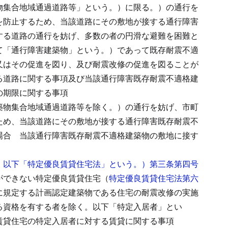
物集合地域通過道路等」という。）に限る。）の通行を
を防止するため、当該道路にその敷地が接する通行障害
する道路の通行を妨げ、多数の者の円滑な避難を困難と
て「通行障害建築物」という。）であって既存耐震不適
又はその促進を図り、及び耐震改修の促進を図ることが
る道路に関する事項及び当該通行障害既存耐震不適格建
の期限に関する事項
築物集合地域通過道路等を除く。）の通行を妨げ、市町
ため、当該道路にその敷地が接する通行障害既存耐震不
場合
当該通行障害既存耐震不適格建築物の敷地に接す
。以下「特定優良賃貸住宅法」という。）第三条第四号
ができない特定優良賃貸住宅（
特定優良賃貸住宅法第六
に規定する計画認定建築物である住宅の耐震改修の実施
る資格を有する者を除く。以下「特定入居者」とい
賃貸住宅の特定入居者に対する賃貸に関する事項