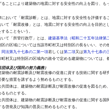
ずることにより建築物の地震に対する安全性の向上を図り、も
律において「耐震診断」とは、地震に対する安全性を評価する
おいて「耐震改修」とは、地震に対する安全性の向上を目的と
をすることをいう。
おいて「所管行政庁」とは、
建築基準法（昭和二十五年法律第
別区の区域については当該市町村又は特別区の長をいい、その
、
同法第九十七条の二第一項
若しくは
第二項
又は
第九十七条の
市町村又は特別区の区域内の政令で定める建築物については、
共団体及び国民の努力義務）
建築物の耐震診断及び耐震改修の促進に資する技術に関する研
必要な措置を講ずるよう努めるものとする。
公共団体は、建築物の耐震診断及び耐震改修の促進を図るため
めるものとする。
公共団体は、建築物の耐震診断及び耐震改修の促進に関する国
する啓発及び知識の普及に努めるものとする。