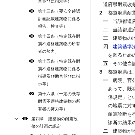
言並びに指示等）
道府県耐震改
第十三条（要安全確認
２
都道府県耐
計画記載建築物に係る
一
当該都道
報告、検査等）
二
当該都道
第十四条（特定既存耐
三
建築物の
震不適格建築物の所有
四
建築基準
者の努力）
を図るため
第十五条（特定既存耐
五
その他当
震不適格建築物に係る
３
都道府県は
指導及び助言並びに指
一
病院、官
示等）
あって、既
第十六条（一定の既存
係規定」と
耐震不適格建築物の所
の地震に対
有者の努力等）
耐震診断を
第四章 建築物の耐震改
診断の結果
修の計画の認定
二
建築物が