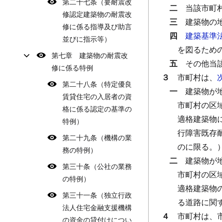
第二十七条（要耐震改
二
当該市町
修認定建築物の耐震改
三
建築物の
修に係る指導及び助言
四
建築基準
並びに指示等）
を図るため
第七章 建築物の耐震改
五
その他当
修に係る特例
３
市町村は、
第二十八条（特定優良
一
建築物が
賃貸住宅の入居者の資
市町村の区
格に係る認定の基準の
適格建築物
特例）
行障害既存
第二十九条（機構の業
のに限る。
務の特例）
二
建築物が
第三十条（公社の業務
市町村の区
の特例）
適格建築物
第三十一条（独立行政
る道路に関
法人住宅金融支援機構
４
市町村は、
の資金の貸付けについ