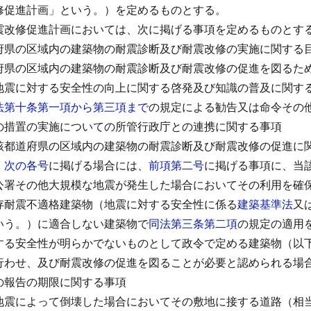
修促進計画」という。）を定めるものとする。
震改修促進計画においては、次に掲げる事項を定めるものとす
府県の区域内の建築物の耐震診断及び耐震改修の実施に関する
府県の区域内の建築物の耐震診断及び耐震改修の促進を図るた
地震に対する安全性の向上に関する啓発及び知識の普及に関す
法第十条第一項から第三項まで
の規定による勧告又は命令その
の措置の実施についての所管行政庁との連携に関する事項
該都道府県の区域内の建築物の耐震診断及び耐震改修の促進に
、
次の各号
に掲げる場合には、
前項第二号
に掲げる事項に、当
公署その他大規模な地震が発生した場合においてその利用を確
存耐震不適格建築物（地震に対する安全性に係る
建築基準法
又
いう。）に適合しない建築物で
同法第三条第二項
の規定の適用
する安全性が明らかでないものとして政令で定める建築物（以
行わせ、及び耐震改修の促進を図ることが必要と認められる場
の報告の期限に関する事項
地震によって倒壊した場合においてその敷地に接する道路（相