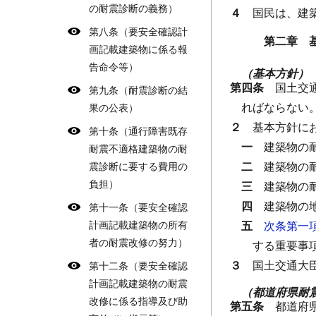
の耐震診断の義務）
４
国民は、建
第八条（要安全確認計
第二章 
画記載建築物に係る報
告命令等）
（基本方針）
第四条
国土交
第九条（耐震診断の結
ればならない
果の公表）
２
基本方針に
第十条（通行障害既存
一
建築物の
耐震不適格建築物の耐
二
建築物の
震診断に要する費用の
負担）
三
建築物の
四
建築物の
第十一条（要安全確認
計画記載建築物の所有
五
次条第一
者の耐震改修の努力）
する重要事
３
国土交通大
第十二条（要安全確認
計画記載建築物の耐震
（都道府県耐
改修に係る指導及び助
第五条
都道府