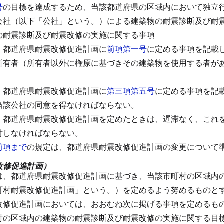
号
の目標を達成するため、当該都道府県の区域内において独立
公社（以下「公社」という。）による建築物の耐震診断及び耐
の耐震診断及び耐震改修の実施に関する事項
、都道府県耐震改修促進計画に
前項第一号
に定める事項を記載
所有者（所有者以外に権原に基づきその建築物を使用する者が
、都道府県耐震改修促進計画に
第三項第五号
に定める事項を記
当該公社の同意を得なければならない。
、都道府県耐震改修促進計画を定めたときは、遅滞なく、これ
付しなければならない。
前項まで
の規定は、都道府県耐震改修促進計画の変更について
改修促進計画）
は、都道府県耐震改修促進計画に基づき、当該市町村の区域内
町村耐震改修促進計画」という。）を定めるよう努めるものと
改修促進計画においては、おおむね次に掲げる事項を定めるも
村の区域内の建築物の耐震診断及び耐震改修の実施に関する目