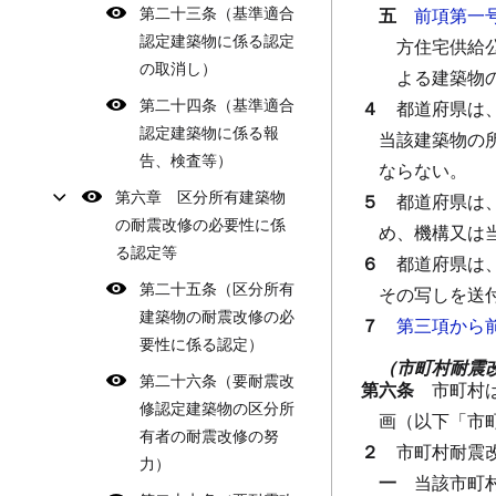
第二十三条（基準適合
五
前項第一
認定建築物に係る認定
方住宅供給
の取消し）
よる建築物
第二十四条（基準適合
４
都道府県は
認定建築物に係る報
当該建築物の
告、検査等）
ならない。
第六章 区分所有建築物
５
都道府県は
の耐震改修の必要性に係
め、機構又は
る認定等
６
都道府県は
第二十五条（区分所有
その写しを送
建築物の耐震改修の必
７
第三項から
要性に係る認定）
（市町村耐震
第二十六条（要耐震改
第六条
市町村
修認定建築物の区分所
画（以下「市
有者の耐震改修の努
２
市町村耐震
力）
一
当該市町