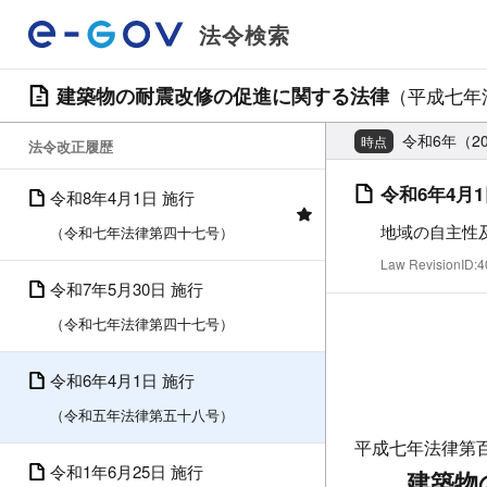
法令検索
建築物の耐震改修の促進に関する法律
（平成七年
令和6年（2
時点
法令改正履歴
令和6年4月1
令和8年4月1日 施行
地域の自主性
（令和七年法律第四十七号）
Law RevisionID
令和7年5月30日 施行
（令和七年法律第四十七号）
令和6年4月1日 施行
（令和五年法律第五十八号）
平成七年法律第
令和1年6月25日 施行
建築物