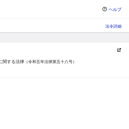
ヘルプ
法令詳細
に関する法律
（令和五年法律第五十八号）
ン（選択すると条文の表示方法が変わります）