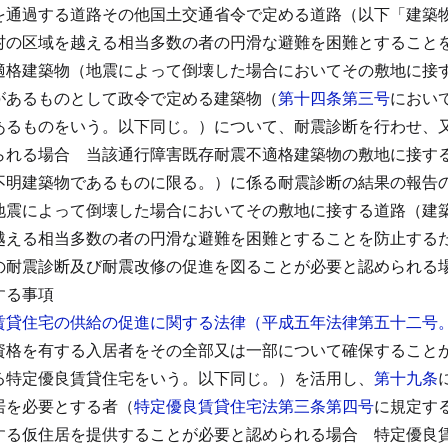
を通過する道路その他国土交通省令で定める道路（以下「建築
村の区域を越える相当多数の者の円滑な避難を困難とすること
適格建築物（地震によって倒壊した場合においてその敷地に接
があるものとして政令で定める建築物（
第十四条第三号
におい
あるものをいう。以下同じ。）について、耐震診断を行わせ、
られる場合
当該通行障害既存耐震不適格建築物の敷地に接す
不明建築物であるものに限る。）に係る耐震診断の結果の報告
地震によって倒壊した場合においてその敷地に接する道路（建
越える相当多数の者の円滑な避難を困難とすることを防止する
の耐震診断及び耐震改修の促進を図ることが必要と認められる
する事項
賃貸住宅の供給の促進に関する法律（平成五年法律第五十二号
資格を有する入居者をその全部又は一部について確保すること
る特定優良賃貸住宅をいう。以下同じ。）を活用し、
第十九条
居を必要とする者（
特定優良賃貸住宅法第三条第四号
に規定す
する仮住居を提供することが必要と認められる場合
特定優良