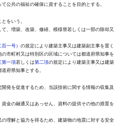
って公共の福祉の確保に資することを目的とする。
ことをいう。
して、増築、改築、修繕、模様替若しくは一部の除却又
二百一号）
の規定により建築主事又は建築副主事を置く
他の市町村又は特別区の区域については都道府県知事を
三第一項
若しくは
第二項
の規定により建築主事又は建築
都道府県知事とする。
究開発を促進するため、当該技術に関する情報の収集及
、資金の融通又はあっせん、資料の提供その他の措置を
民の理解と協力を得るため、建築物の地震に対する安全