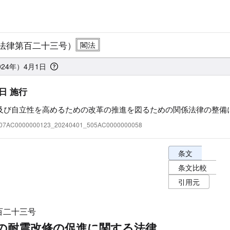
法律第百二十三号）
024年）4月1日
日 施行
及び自立性を高めるための改革の推進を図るための関係法律の整備
:407AC0000000123_20240401_505AC0000000058
条文表示オプショ
条文
条文比較
引用元
百二十三号
の耐震改修の促進に関する法律