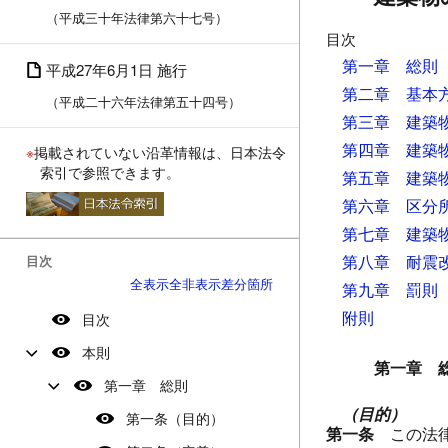
（平成三十年法律第六十七号）
目次
第一章 総則
平成27年6月1日 施行
第二章 基本
（平成二十六年法律第五十四号）
第三章 建築
第四章 建築
※
掲載されていない沿革情報は、日本法令
索引で参照できます。
第五章 建築
第六章 区分
第七章 建築
第八章 耐震
目次
全表示
全非表示
差分箇所
第九章 罰則
附則
目次
本則
第一章 
第一章 総則
（目的）
第一条（目的）
第一条
この法