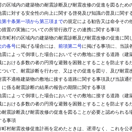
村の区域内の建築物の耐震診断及び耐震改修の促進を図るため
地震に対する安全性の向上に関する啓発及び知識の普及に関す
法第十条第一項から第三項まで
の規定による勧告又は命令その
の措置の実施についての所管行政庁との連携に関する事項
該市町村の区域内の建築物の耐震診断及び耐震改修の促進に関
次の各号
に掲げる場合には、
前項第二号
に掲げる事項に、当該
地震によって倒壊した場合においてその敷地に接する道路（建
域における多数の者の円滑な避難を困難とすることを防止する
について、耐震診断を行わせ、又はその促進を図り、及び耐震
耐震不適格建築物の敷地に接する道路に関する事項及び当該通
）に係る耐震診断の結果の報告の期限に関する事項
地震によって倒壊した場合においてその敷地に接する道路（建
域における多数の者の円滑な避難を困難とすることを防止する
の耐震診断及び耐震改修の促進を図ることが必要と認められる
する事項
市町村耐震改修促進計画を定めたときは、遅滞なく、これを公