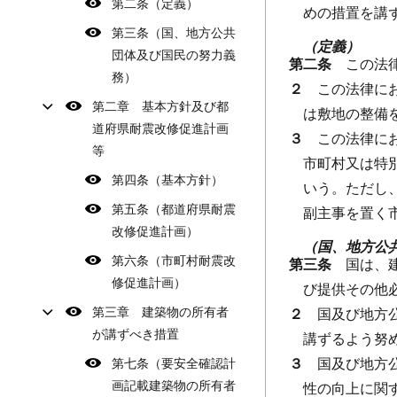
第二条（定義）
めの措置を講
第三条（国、地方公共
（定義）
団体及び国民の努力義
第二条
この法
務）
２
この法律に
第二章 基本方針及び都
は敷地の整備
道府県耐震改修促進計画
３
この法律に
等
市町村又は特
第四条（基本方針）
いう。
ただし
第五条（都道府県耐震
副主事を置く
改修促進計画）
（国、地方公
第六条（市町村耐震改
第三条
国は、
修促進計画）
び提供その他
第三章 建築物の所有者
２
国及び地方
が講ずべき措置
講ずるよう努
３
国及び地方
第七条（要安全確認計
画記載建築物の所有者
性の向上に関