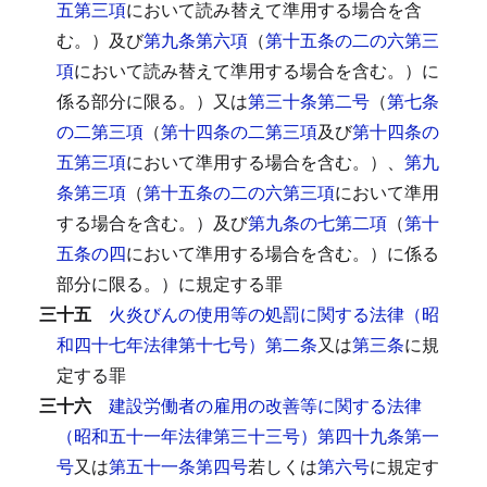
五第三項
において読み替えて準用する場合を含
む。）及び
第九条第六項
（
第十五条の二の六第三
項
において読み替えて準用する場合を含む。）に
係る部分に限る。）又は
第三十条第二号
（
第七条
の二第三項
（
第十四条の二第三項
及び
第十四条の
五第三項
において準用する場合を含む。）、
第九
条第三項
（
第十五条の二の六第三項
において準用
する場合を含む。）及び
第九条の七第二項
（
第十
五条の四
において準用する場合を含む。）に係る
部分に限る。）に規定する罪
三十五
火炎びんの使用等の処罰に関する法律（昭
和四十七年法律第十七号）第二条
又は
第三条
に規
定する罪
三十六
建設労働者の雇用の改善等に関する法律
（昭和五十一年法律第三十三号）第四十九条第一
号
又は
第五十一条第四号
若しくは
第六号
に規定す