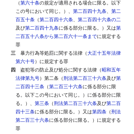
（
第六十条
の規定が適用される場合に限る。以下
この号において同じ。）、
第二百四十九条
、
第二
百五十条
（
第二百四十六条
、
第二百四十六条の二
及び
第二百四十九条
に係る部分に限る。）又は
第
二百五十八条から第二百六十一条まで
に規定する
罪
三
暴力行為等処罰に関する法律（
大正十五年法律
第六十号
）に規定する罪
四
盗犯等の防止及び処分に関する法律（
昭和五年
法律第九号
）第二条（
刑法第二百三十六条
及び
第
二百四十三条
（
第二百三十六条
に係る部分に限
る。以下この号において同じ。）に係る部分に限
る。）、
第三条
（
刑法第二百三十六条
及び
第二百
四十三条
に係る部分に限る。）又は
第四条
（
刑法
第二百三十六条
に係る部分に限る。）に規定する
罪