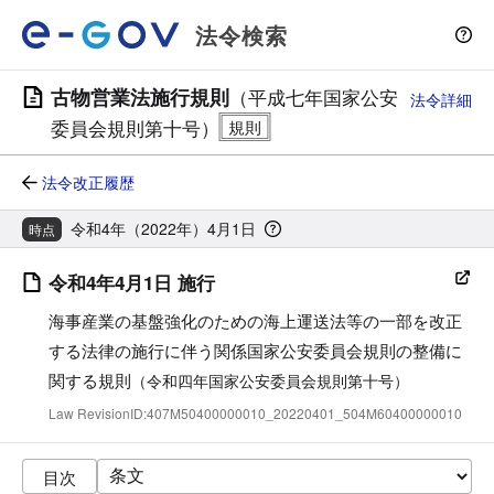
法令検索
古物営業法施行規則
（平成七年国家公安
法令詳細
委員会規則第十号）
法令改正履歴
令和4年（2022年）4月1日
時点
令和4年4月1日 施行
海事産業の基盤強化のための海上運送法等の一部を改正
する法律の施行に伴う関係国家公安委員会規則の整備に
関する規則
（令和四年国家公安委員会規則第十号）
Law RevisionID:407M50400000010_20220401_504M60400000010
目次