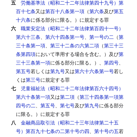
五
労働基準法（昭和二十二年法律第四十九号）第
百十七条
又は
第百十八条第一項
（
第六条
及び
第五
十六条
に係る部分に限る。）に規定する罪
六
職業安定法（昭和二十二年法律第百四十一号）
第六十三条
、
第六十四条第一号
、
第一号の二
（
第
三十条第一項
、
第三十二条の六第二項
（
第三十三
条第四項
において準用する場合を含む。）及び
第
三十三条第一項
に係る部分に限る。）、
第四号
、
第五号
若しくは
第九号
又は
第六十六条第一号
若し
くは
第三号
に規定する罪
七
児童福祉法（昭和二十二年法律第百六十四号）
第六十条第一項
又は
第二項
（
第三十四条第一項第
四号の二
、
第五号
、
第七号
及び
第九号
に係る部分
に限る。）に規定する罪
八
金融商品取引法（昭和二十三年法律第二十五
号）第百九十七条の二第十号の四
、
第十号の五
若