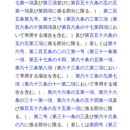
七第一項
及び
第三項
並びに
第百五十六条の五の五
第一項
及び
第四項
に係る部分に限る。）、
第二百
五条第九号
、
第十三号
（
第百六条の三第三項
（
第
百六条の十第四項
及び
第百六条の十七第四項
にお
いて準用する場合を含む。）及び
第百五十六条の
五の五第三項
に係る部分に限る。）若しくは
第十
六号
、
第二百五条の二の三第一号
（
第三十一条第
一項
、
第五十七条の十四
、
第六十条の五第一項
、
第六十三条第八項
（
第六十三条の三第二項
におい
て準用する場合を含む。）、
第六十三条の九第七
項
（
第六十三条の十一第二項
において準用する場
合を含む。）、
第六十六条の五第一項
、
第六十六
条の三十一第一項
、
第六十六条の五十四第一項
及
び
第百五十六条の五十五第一項
に係る部分に限
る。）、
第二号
（
第三十一条の三
及び
第六十六条
の六
に係る部分に限る。）若しくは
第四号
（
第三