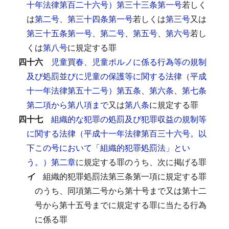
十年法律第百二十六号）第三十三条第一号
若しく
は
第二号
、
第三十四条第一号
若しくは
第三号
又は
第三十五条第一号
、
第二号
、
第五号
、
第六号
若し
くは
第八号
に規定する罪
四十六
児童買春、児童ポルノに係る行為等の規制
及び処罰並びに児童の保護等に関する法律（平成
十一年法律第五十二号）第五条
、
第六条
、
第七条
第二項から第八項まで
又は
第八条
に規定する罪
四十七
組織的な犯罪の処罰及び犯罪収益の規制等
に関する法律（平成十一年法律第百三十六号。以
下この号において「組織的犯罪処罰法」とい
う。）第二章
に規定する罪のうち、次に掲げる罪
イ
組織的犯罪処罰法第三条第一項に規定する罪
のうち、同項第二号から第十号まで又は第十二
号から第十五号までに規定する罪に当たる行為
に係る罪