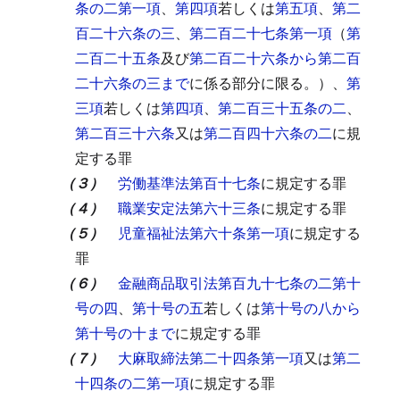
条の二第一項
、
第四項
若しくは
第五項
、
第二
百二十六条の三
、
第二百二十七条第一項
（
第
二百二十五条
及び
第二百二十六条から第二百
二十六条の三まで
に係る部分に限る。）、
第
三項
若しくは
第四項
、
第二百三十五条の二
、
第二百三十六条
又は
第二百四十六条の二
に規
定する罪
（３）
労働基準法第百十七条
に規定する罪
（４）
職業安定法第六十三条
に規定する罪
（５）
児童福祉法第六十条第一項
に規定する
罪
（６）
金融商品取引法第百九十七条の二第十
号の四
、
第十号の五
若しくは
第十号の八から
第十号の十まで
に規定する罪
（７）
大麻取締法第二十四条第一項
又は
第二
十四条の二第一項
に規定する罪