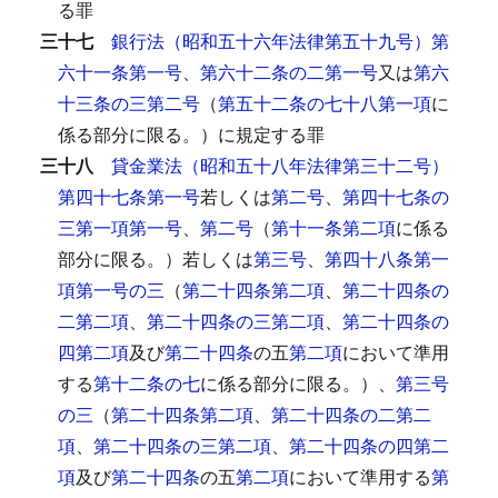
る罪
三十七
銀行法（昭和五十六年法律第五十九号）第
六十一条第一号
、
第六十二条の二第一号
又は
第六
十三条の三第二号
（
第五十二条の七十八第一項
に
係る部分に限る。）に規定する罪
三十八
貸金業法（昭和五十八年法律第三十二号）
第四十七条第一号
若しくは
第二号
、
第四十七条の
三第一項第一号
、
第二号
（
第十一条第二項
に係る
部分に限る。）若しくは
第三号
、
第四十八条第一
項第一号の三
（
第二十四条第二項
、
第二十四条の
二第二項
、
第二十四条の三第二項
、
第二十四条の
四第二項
及び
第二十四条
の五
第二項
において準用
する
第十二条の七
に係る部分に限る。）、
第三号
の三
（
第二十四条第二項
、
第二十四条の二第二
項
、
第二十四条の三第二項
、
第二十四条の四第二
項
及び
第二十四条
の五
第二項
において準用する
第