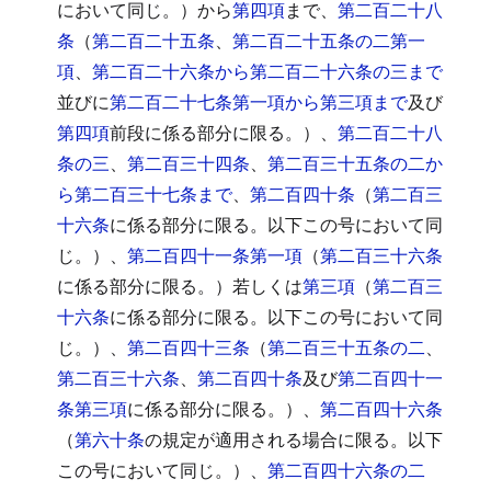
において同じ。）から
第四項
まで、
第二百二十八
条
（
第二百二十五条
、
第二百二十五条の二第一
項
、
第二百二十六条から第二百二十六条の三まで
並びに
第二百二十七条第一項から第三項まで
及び
第四項
前段に係る部分に限る。）、
第二百二十八
条の三
、
第二百三十四条
、
第二百三十五条の二か
ら第二百三十七条まで
、
第二百四十条
（
第二百三
十六条
に係る部分に限る。以下この号において同
じ。）、
第二百四十一条第一項
（
第二百三十六条
に係る部分に限る。）若しくは
第三項
（
第二百三
十六条
に係る部分に限る。以下この号において同
じ。）、
第二百四十三条
（
第二百三十五条の二
、
第二百三十六条
、
第二百四十条
及び
第二百四十一
条第三項
に係る部分に限る。）、
第二百四十六条
（
第六十条
の規定が適用される場合に限る。以下
この号において同じ。）、
第二百四十六条の二