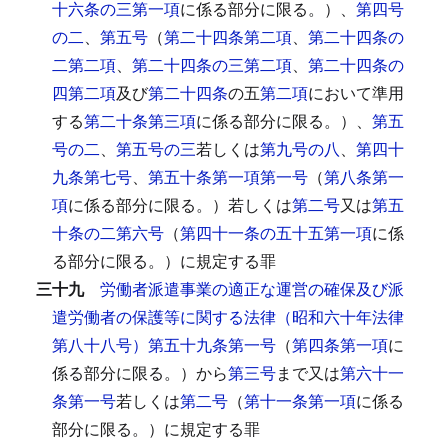
十六条の三第一項
に係る部分に限る。）、
第四号
の二
、
第五号
（
第二十四条第二項
、
第二十四条の
二第二項
、
第二十四条の三第二項
、
第二十四条の
四第二項
及び
第二十四条
の五
第二項
において準用
する
第二十条第三項
に係る部分に限る。）、
第五
号の二
、
第五号の三
若しくは
第九号の八
、
第四十
九条第七号
、
第五十条第一項第一号
（
第八条第一
項
に係る部分に限る。）若しくは
第二号
又は
第五
十条の二第六号
（
第四十一条の五十五第一項
に係
る部分に限る。）に規定する罪
三十九
労働者派遣事業の適正な運営の確保及び派
遣労働者の保護等に関する法律（昭和六十年法律
第八十八号）第五十九条第一号
（
第四条第一項
に
係る部分に限る。）から
第三号
まで又は
第六十一
条第一号
若しくは
第二号
（
第十一条第一項
に係る
部分に限る。）に規定する罪