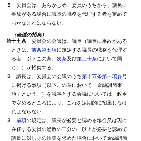
５
委員会は、あらかじめ、委員のうちから、議長に
事故がある場合に議長の職務を代理する者を定めて
おかなければならない。
（会議の招集）
第十七条
委員会の会議は、議長（議長に事故がある
ときは、
前条第五項
に規定する議長の職務を代理す
る者。以下この条、
次条
及び
第二十条
において同
じ。）が招集する。
２
議長は、委員会の会議のうち
第十五条第一項各号
に掲げる事項（以下この章において「金融調節事
項」という。）を議事とする会議については、政令
で定めるところにより、これを定期的に招集しなけ
ればならない。
３
前項
の規定は、議長が必要と認める場合又は現に
在任する委員の総数の三分の一以上が必要と認めて
議長に対しその招集を求めた場合において金融調節