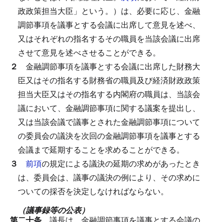
政政策担当大臣」という。）は、必要に応じ、金融
調節事項を議事とする会議に出席して意見を述べ、
又はそれぞれの指名するその職員を当該会議に出席
させて意見を述べさせることができる。
２
金融調節事項を議事とする会議に出席した財務大
臣又はその指名する財務省の職員及び経済財政政策
担当大臣又はその指名する内閣府の職員は、当該会
議において、金融調節事項に関する議案を提出し、
又は当該会議で議事とされた金融調節事項について
の委員会の議決を次回の金融調節事項を議事とする
会議まで延期することを求めることができる。
３
前項
の規定による議決の延期の求めがあったとき
は、委員会は、議事の議決の例により、その求めに
ついての採否を決定しなければならない。
（議事録等の公表）
第二十条
議長は、金融調節事項を議事とする会議の