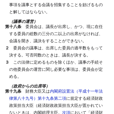
事項を議事とする会議を招集することを妨げるもの
と解してはならない。
（議事の運営）
第十八条
委員会は、議長が出席し、かつ、現に在任
する委員の総数の三分の二以上の出席がなければ、
会議を開き、議決をすることができない。
２
委員会の議事は、出席した委員の過半数をもって
決する。
可否同数のときは、議長が決する。
３
この法律に定めるものを除くほか、議事の手続そ
の他委員会の運営に関し必要な事項は、委員会が定
める。
（政府からの出席等）
第十九条
財務大臣又は
内閣府設置法（平成十一年法
律第八十九号）第十九条第二項
に規定する経済財政
政策担当大臣（経済財政政策担当大臣が置かれてい
ないときは、内閣総理大臣。
次項
において「経済財