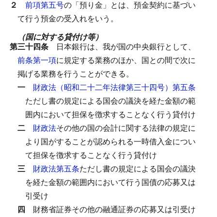
２
前項第五号
の「預り金」とは、預金契約に基づい
て行う預金の受入れをいう。
（国に対する貸付け等）
第三十四条
日本銀行は、我が国の中央銀行として、
前条第一項
に規定する業務のほか、国との間で次に
掲げる業務を行うことができる。
一
財政法（昭和二十二年法律第三十四号）第五条
ただし書の規定による国会の議決を経た金額の範
囲内において担保を徴求することなく行う貸付け
二
財政法
その他の国の会計に関する法律の規定に
より国がすることが認められる一時借入金につい
て担保を徴求することなく行う貸付け
三
財政法第五条
ただし書の規定による国会の議決
を経た金額の範囲内において行う国債の応募又は
引受け
四
財務省証券その他の融通証券の応募又は引受け