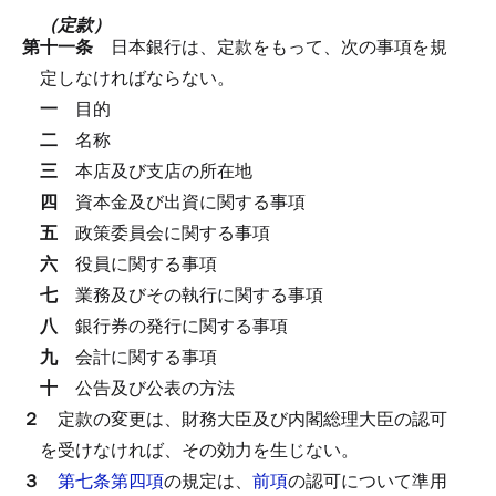
（定款）
第十一条
日本銀行は、定款をもって、次の事項を規
定しなければならない。
一
目的
二
名称
三
本店及び支店の所在地
四
資本金及び出資に関する事項
五
政策委員会に関する事項
六
役員に関する事項
七
業務及びその執行に関する事項
八
銀行券の発行に関する事項
九
会計に関する事項
十
公告及び公表の方法
２
定款の変更は、財務大臣及び内閣総理大臣の認可
を受けなければ、その効力を生じない。
３
第七条第四項
の規定は、
前項
の認可について準用