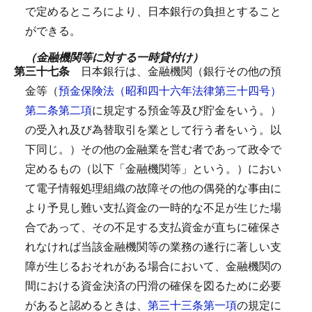
で定めるところにより、日本銀行の負担とすること
ができる。
（金融機関等に対する一時貸付け）
第三十七条
日本銀行は、金融機関（銀行その他の預
金等（
預金保険法（昭和四十六年法律第三十四号）
第二条第二項
に規定する預金等及び貯金をいう。）
の受入れ及び為替取引を業として行う者をいう。以
下同じ。）その他の金融業を営む者であって政令で
定めるもの（以下「金融機関等」という。）におい
て電子情報処理組織の故障その他の偶発的な事由に
より予見し難い支払資金の一時的な不足が生じた場
合であって、その不足する支払資金が直ちに確保さ
れなければ当該金融機関等の業務の遂行に著しい支
障が生じるおそれがある場合において、金融機関の
間における資金決済の円滑の確保を図るために必要
があると認めるときは、
第三十三条第一項
の規定に