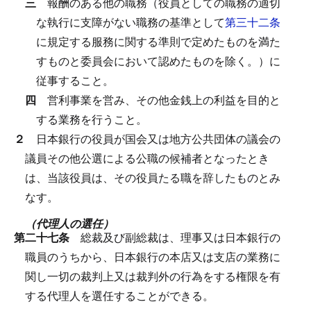
三
報酬のある他の職務（役員としての職務の適切
な執行に支障がない職務の基準として
第三十二条
に規定する服務に関する準則で定めたものを満た
すものと委員会において認めたものを除く。）に
従事すること。
四
営利事業を営み、その他金銭上の利益を目的と
する業務を行うこと。
２
日本銀行の役員が国会又は地方公共団体の議会の
議員その他公選による公職の候補者となったとき
は、当該役員は、その役員たる職を辞したものとみ
なす。
（代理人の選任）
第二十七条
総裁及び副総裁は、理事又は日本銀行の
職員のうちから、日本銀行の本店又は支店の業務に
関し一切の裁判上又は裁判外の行為をする権限を有
する代理人を選任することができる。