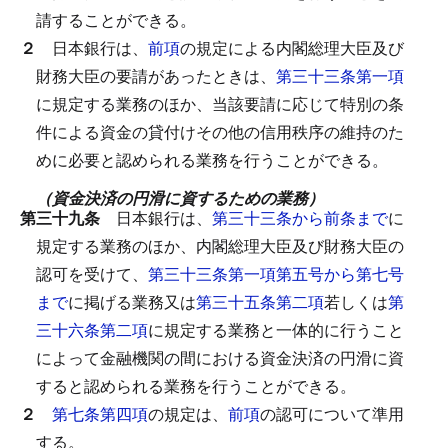
請することができる。
２
日本銀行は、
前項
の規定による内閣総理大臣及び
財務大臣の要請があったときは、
第三十三条第一項
に規定する業務のほか、当該要請に応じて特別の条
件による資金の貸付けその他の信用秩序の維持のた
めに必要と認められる業務を行うことができる。
（資金決済の円滑に資するための業務）
第三十九条
日本銀行は、
第三十三条から前条まで
に
規定する業務のほか、内閣総理大臣及び財務大臣の
認可を受けて、
第三十三条第一項第五号から第七号
まで
に掲げる業務又は
第三十五条第二項
若しくは
第
三十六条第二項
に規定する業務と一体的に行うこと
によって金融機関の間における資金決済の円滑に資
すると認められる業務を行うことができる。
２
第七条第四項
の規定は、
前項
の認可について準用
する。