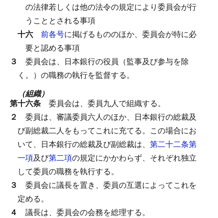
の法律若しくは他の法令の規定により委員会が行
うこととされる事項
十六
前各号
に掲げるもののほか、委員会が特に必
要と認める事項
３
委員会は、日本銀行の役員（監事及び参与を除
く。）の職務の執行を監督する。
（組織）
第十六条
委員会は、委員九人で組織する。
２
委員は、審議委員六人のほか、日本銀行の総裁及
び副総裁二人をもってこれに充てる。
この場合にお
いて、日本銀行の総裁及び副総裁は、
第二十二条第
一項
及び
第二項
の規定にかかわらず、それぞれ独立
して委員の職務を執行する。
３
委員会に議長を置き、委員の互選によってこれを
定める。
４
議長は、委員会の会務を総理する。