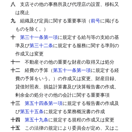
八
支店その他の事務所及び代理店の設置、移転又
は廃止
九
組織及び定員に関する重要事項（
前号
に掲げる
ものを除く。）
十
第三十一条第一項
に規定する給与等の支給の基
準及び
第三十二条
に規定する服務に関する準則の
作成又は変更
十一
不動産その他の重要な財産の取得又は処分
十二
経費の予算（
第五十一条第一項
に規定する経
費の予算をいう。）の作成又は変更、財産目録、
貸借対照表、損益計算書及び決算報告書の作成、
剰余金の処分その他の会計に関する重要事項
十三
第五十四条第一項
に規定する報告書の作成及
び
第五十五条
に規定する業務概況書の作成
十四
第五十九条
に規定する規程の作成又は変更
十五
この法律の規定により委員会が定め、又はこ