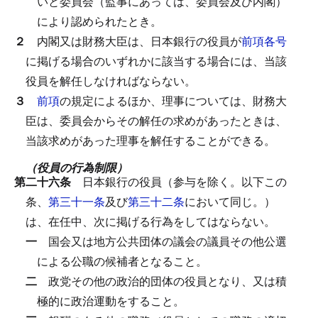
いと委員会（監事にあっては、委員会及び内閣）
により認められたとき。
２
内閣又は財務大臣は、日本銀行の役員が
前項各号
に掲げる場合のいずれかに該当する場合には、当該
役員を解任しなければならない。
３
前項
の規定によるほか、理事については、財務大
臣は、委員会からその解任の求めがあったときは、
当該求めがあった理事を解任することができる。
（役員の行為制限）
第二十六条
日本銀行の役員（参与を除く。以下この
条、
第三十一条
及び
第三十二条
において同じ。）
は、在任中、次に掲げる行為をしてはならない。
一
国会又は地方公共団体の議会の議員その他公選
による公職の候補者となること。
二
政党その他の政治的団体の役員となり、又は積
極的に政治運動をすること。