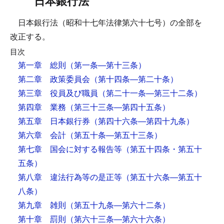
日本銀行法
日本銀行法（昭和十七年法律第六十七号）の全部を
改正する。
目次
第一章 総則
（第一条―第十三条）
第二章 政策委員会
（第十四条―第二十条）
第三章 役員及び職員
（第二十一条―第三十二条）
第四章 業務
（第三十三条―第四十五条）
第五章 日本銀行券
（第四十六条―第四十九条）
第六章 会計
（第五十条―第五十三条）
第七章 国会に対する報告等
（第五十四条・第五十
五条）
第八章 違法行為等の是正等
（第五十六条―第五十
八条）
第九章 雑則
（第五十九条―第六十二条）
第十章 罰則
（第六十三条―第六十六条）