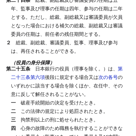
年、監事及び理事の任期は四年、参与の任期は二年
とする。
ただし、総裁、副総裁又は審議委員が欠員
となった場合における補欠の総裁、副総裁又は審議
委員の任期は、前任者の残任期間とする。
２
総裁、副総裁、審議委員、監事、理事及び参与
は、再任されることができる。
（役員の身分保障）
第二十五条
日本銀行の役員（理事を除く。）は、
第
二十三条第六項
後段に規定する場合又は
次の各号
の
いずれかに該当する場合を除くほか、在任中、その
意に反して解任されることがない。
一
破産手続開始の決定を受けたとき。
二
この法律の規定により処罰されたとき。
三
拘禁刑以上の刑に処せられたとき。
四
心身の故障のため職務を執行することができな