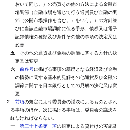
おいて同じ。）の売買その他の方法による金融市
場調節（金融市場を通じて行う通貨及び金融の調
節（公開市場操作を含む。）をいう。）の方針並
びに当該金融市場調節に係る手形、債券又は電子
記録債権の種類及び条件その他の事項の決定又は
変更
五
その他の通貨及び金融の調節に関する方針の決
定又は変更
六
前各号
に掲げる事項の基礎となる経済及び金融
の情勢に関する基本的見解その他通貨及び金融の
調節に関する日本銀行としての見解の決定又は変
更
２
前項
の規定により委員会の議決によるものとされ
る事項のほか、次に掲げる事項は、委員会の議決を
経なければならない。
一
第三十七条第一項
の規定による貸付けの実施及