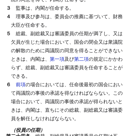
３
監事は、内閣が任命する。
４
理事及び参与は、委員会の推薦に基づいて、財務
大臣が任命する。
５
総裁、副総裁又は審議委員の任期が満了し、又は
欠員が生じた場合において、国会の閉会又は衆議院
の解散のために両議院の同意を得ることができない
ときは、内閣は、
第一項
及び
第二項
の規定にかかわ
らず、総裁、副総裁又は審議委員を任命することが
できる。
６
前項
の場合においては、任命後最初の国会におい
て両議院の事後の承認を得なければならない。
この
場合において、両議院の事後の承認が得られないと
きは、内閣は、直ちにその総裁、副総裁又は審議委
員を解任しなければならない。
（役員の任期）
第二十四条
総裁、副総裁及び審議委員の任期は五