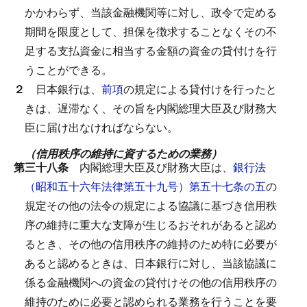
かかわらず、当該金融機関等に対し、政令で定める
期間を限度として、担保を徴求することなくその不
足する支払資金に相当する金額の資金の貸付けを行
うことができる。
２
日本銀行は、
前項
の規定による貸付けを行ったと
きは、遅滞なく、その旨を内閣総理大臣及び財務大
臣に届け出なければならない。
（信用秩序の維持に資するための業務）
第三十八条
内閣総理大臣及び財務大臣は、
銀行法
（昭和五十六年法律第五十九号）第五十七条の五
の
規定その他の法令の規定による協議に基づき信用秩
序の維持に重大な支障が生じるおそれがあると認め
るとき、その他の信用秩序の維持のため特に必要が
あると認めるときは、日本銀行に対し、当該協議に
係る金融機関への資金の貸付けその他の信用秩序の
維持のために必要と認められる業務を行うことを要