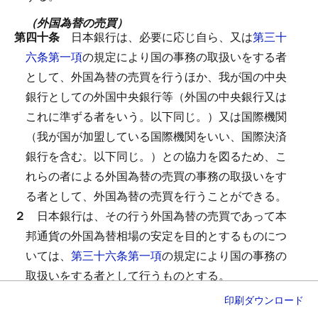
（外国為替の売買）
第四十条
日本銀行は、必要に応じ自ら、又は
第三十
六条第一項
の規定により国の事務の取扱いをする者
として、外国為替の売買を行うほか、我が国の中央
銀行としての外国中央銀行等（外国の中央銀行又は
これに準ずる者をいう。以下同じ。）又は国際機関
（我が国が加盟している国際機関をいい、国際決済
銀行を含む。以下同じ。）との協力を図るため、こ
れらの者による外国為替の売買の事務の取扱いをす
る者として、外国為替の売買を行うことができる。
２
日本銀行は、その行う外国為替の売買であって本
邦通貨の外国為替相場の安定を目的とするものにつ
いては、
第三十六条第一項
の規定により国の事務の
取扱いをする者として行うものとする。
３
日本銀行は、
第一項
の規定により我が国の中央銀
印刷
ダウンロード
行としての外国中央銀行等又は国際機関との協力を