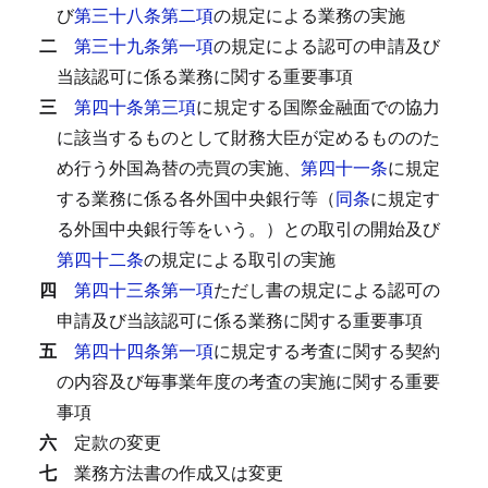
び
第三十八条第二項
の規定による業務の実施
二
第三十九条第一項
の規定による認可の申請及び
当該認可に係る業務に関する重要事項
三
第四十条第三項
に規定する国際金融面での協力
に該当するものとして財務大臣が定めるもののた
め行う外国為替の売買の実施、
第四十一条
に規定
する業務に係る各外国中央銀行等（
同条
に規定す
る外国中央銀行等をいう。）との取引の開始及び
第四十二条
の規定による取引の実施
四
第四十三条第一項
ただし書の規定による認可の
申請及び当該認可に係る業務に関する重要事項
五
第四十四条第一項
に規定する考査に関する契約
の内容及び毎事業年度の考査の実施に関する重要
事項
六
定款の変更
七
業務方法書の作成又は変更