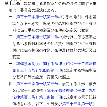
第十五条
次に掲げる通貨及び金融の調節に関する事
項は、委員会の議決による。
一
第三十三条第一項第一号
の手形の割引に係る基
準となるべき割引率その他の割引率並びに当該割
引に係る手形の種類及び条件の決定又は変更
二
第三十三条第一項第二号
の貸付けに係る基準と
なるべき貸付利率その他の貸付利率並びに当該貸
付けに係る担保の種類、条件及び価額の決定又は
変更
三
準備預金制度に関する法律（昭和三十二年法律
第百三十五号）第四条第一項
に規定する準備率及
び基準日等の設定、変更又は廃止
四
第三十三条第一項第三号
に規定する手形、債券
又は電子記録債権（
電子記録債権法（平成十九年
法律第百二号）第二条第一項
に規定する電子記録
債権をいう。以下この号及び
第三十三条第一項
に