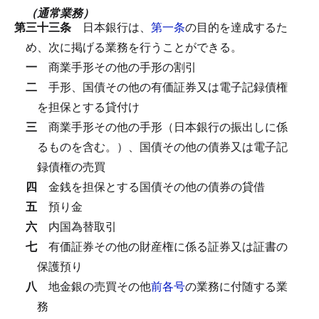
（通常業務）
第三十三条
日本銀行は、
第一条
の目的を達成するた
め、次に掲げる業務を行うことができる。
一
商業手形その他の手形の割引
二
手形、国債その他の有価証券又は電子記録債権
を担保とする貸付け
三
商業手形その他の手形（日本銀行の振出しに係
るものを含む。）、国債その他の債券又は電子記
録債権の売買
四
金銭を担保とする国債その他の債券の貸借
五
預り金
六
内国為替取引
七
有価証券その他の財産権に係る証券又は証書の
保護預り
八
地金銀の売買その他
前各号
の業務に付随する業
務