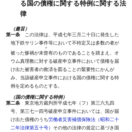
る国の債権に関する特例に関する法
律
（趣旨）
第一条
この法律は、平成七年三月二十日に発生した
地下鉄サリン事件等において不特定又は多数の者が
ぞ
被った惨禍が未
曾
有のものであることを踏まえ、オ
ウム真理教に対する破産申立事件において債権を届
け出た被害者の救済を図ることの緊要性にかんが
み、当該破産申立事件における国の債権に関する特
例を定めるものとする。
（国の債権に関する特例）
第二条
東京地方裁判所平成七年（フ）第三六九四
号、第三七一四号破産申立事件においては、国が届
け出た債権のうち
労働者災害補償保険法（昭和二十
二年法律第五十号）
その他の法律の規定に基づき国