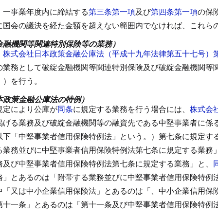
）
、一事業年度内に締結する
第三条第一項
及び
第四条第一項
の保
に国会の議決を経た金額を超えない範囲内でなければ、これら
金融機関等関連特別保険等の業務）
、
株式会社日本政策金融公庫法（平成十九年法律第五十七号）
の業務として破綻金融機関等関連特別保険及び破綻金融機関等
。）を行う。
本政策金融公庫法の特例）
規定により公庫が
同条
に規定する業務を行う場合には、
株式会
掲げる業務及び破綻金融機関等の融資先である中堅事業者に係
以下「中堅事業者信用保険特例法」という。）第七条に規定す
る業務並びに中堅事業者信用保険特例法第七条に規定する業務
務及び中堅事業者信用保険特例法第七条に規定する業務」と、
務」とあるのは「附帯する業務並びに中堅事業者信用保険特例
中「又は中小企業信用保険法」とあるのは「、中小企業信用保
第十一条」とあるのは「第十一条及び中堅事業者信用保険特例