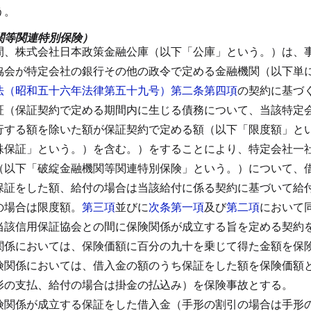
う。
関等関連特別保険）
間、株式会社日本政策金融公庫（以下「公庫」という。）は、
協会が特定会社の銀行その他の政令で定める金融機関（以下単
法（昭和五十六年法律第五十九号）第二条第四項
の契約に基づ
証（保証契約で定める期間内に生じる債務について、当該特定
行する額を除いた額が保証契約で定める額（以下「限度額」と
殊保証」という。）を含む。）をすることにより、特定会社一
（以下「破綻金融機関等関連特別保険」という。）について、
保証をした額、給付の場合は当該給付に係る契約に基づいて給
の場合は限度額。
第三項
並びに
次条第一項
及び
第二項
において
当該信用保証協会との間に保険関係が成立する旨を定める契約
関係においては、保険価額に百分の九十を乗じて得た金額を保
険関係においては、借入金の額のうち保証をした額を保険価額
形の支払、給付の場合は掛金の払込み）を保険事故とする。
険関係が成立する保証をした借入金（手形の割引の場合は手形