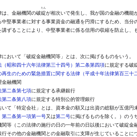
たん
律は、金融機関の破
綻
が相次いで発生し、我が国の金融の機能
る中堅事業者に対する事業資金の融通を円滑にするため、当分
を講ずることにより、中堅事業者に係る信用の収縮を防止し、
律において「破綻金融機関等」とは、次に掲げるものをいう。
法（昭和四十六年法律第三十四号）第二条第四項
に規定する破
の再生のための緊急措置に関する法律（平成十年法律第百三十
理金融機関
法第二条第七項
に規定する承継銀行
法第二条第八項
に規定する特別公的管理銀行
おいて「特定会社」とは、資本金の額又は出資の総額が五億円
）第二条第一項第一号
又は
第二号
に掲げるものを除く。）のう
機関等（この法律の施行の日の一年前の日以後において破綻金
銀行その他の金融機関との金融取引に支障が生じていることに