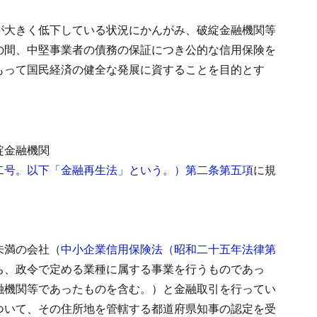
が大きく低下している状況にかんがみ、破綻金融機関等
の間、中堅事業者の債務の保証につき公的な信用保険を
もって国民経済の健全な発展に資することを目的とす
綻金融機関
二号。以下「金融再生法」という。）第二条第五項
に規
未満の会社（
中小企業信用保険法（昭和二十五年法律第
ち、政令で定める業種に属する事業を行うものであっ
融機関等であったものを含む。）と金融取引を行ってい
ついて、その住所地を管轄する都道府県知事の認定を受