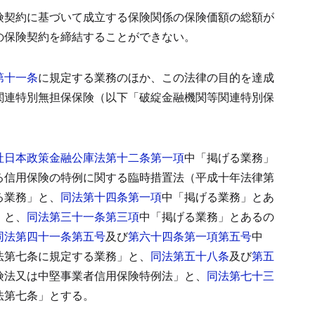
険契約に基づいて成立する保険関係の保険価額の総額が
の保険契約を締結することができない。
第十一条
に規定する業務のほか、この法律の目的を達成
関連特別無担保保険（以下「破綻金融機関等関連特別保
社日本政策金融公庫法第十二条第一項
中「掲げる業務」
る信用保険の特例に関する臨時措置法（平成十年法律第
る業務」と、
同法第十四条第一項
中「掲げる業務」とあ
」と、
同法第三十一条第三項
中「掲げる業務」とあるの
同法第四十一条第五号
及び
第六十四条第一項第五号
中
法第七条に規定する業務」と、
同法第五十八条
及び
第五
険法又は中堅事業者信用保険特例法」と、
同法第七十三
法第七条」とする。