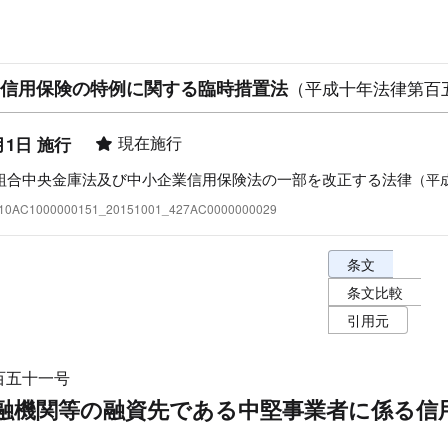
信用保険の特例に関する臨時措置法
（平成十年法律第百
現在施行
月1日 施行
組合中央金庫法及び中小企業信用保険法の一部を改正する法律
（平
:410AC1000000151_20151001_427AC0000000029
条文表示オプショ
条文
条文比較
引用元
百五十一号
融機関等の融資先である中堅事業者に係る信