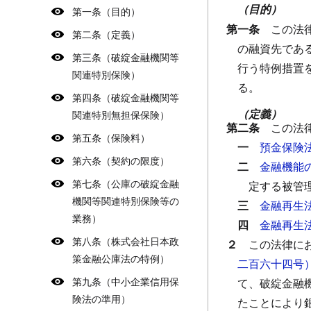
（目的）
第一条（目的）
第一条
この法
第二条（定義）
の融資先であ
第三条（破綻金融機関等
行う特例措置
関連特別保険）
る。
第四条（破綻金融機関等
（定義）
関連特別無担保保険）
第二条
この法
第五条（保険料）
一
預金保険
第六条（契約の限度）
二
金融機能
第七条（公庫の破綻金融
定する被管
機関等関連特別保険等の
三
金融再生
業務）
四
金融再生
第八条（株式会社日本政
２
この法律に
策金融公庫法の特例）
二百六十四号
第九条（中小企業信用保
て、破綻金融
険法の準用）
たことにより