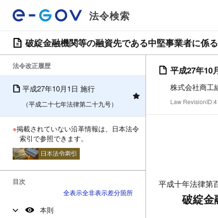
法令検索
破綻金融機関等の融資先である中堅事業者に係る
法令改正履歴
平成27年10
株式会社商工
平成27年10月1日 施行
Law RevisionID
（平成二十七年法律第二十九号）
※
掲載されていない沿革情報は、日本法令
索引で参照できます。
目次
平成十年法律第
全表示
全非表示
差分箇所
破綻金
本則