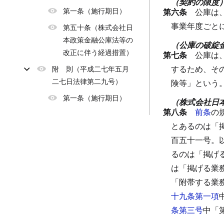
（契約の限度
第一条（施行期日）
第六条
公庫は
事業年度ごと
第五十条（株式会社日
本政策金融公庫法等の
（公庫の破綻
改正に伴う経過措置）
第七条
公庫は
するため、そ
附 則（平成二七年五月
二七日法律第二九号）
険等」という
第一条（施行期日）
（株式会社日
第八条
前条
の
とあるのは「
百五十一号。
るのは「掲げ
は「掲げる業
「附帯する業
十九条第一項
条第三号
中「