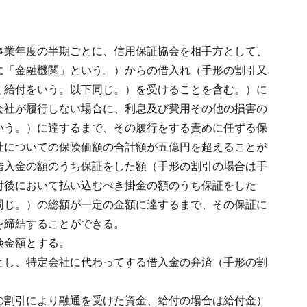
事業年度の半期ごとに、信用保証協会を相手方として、
に「金融機関」という。）からの借入れ（手形の割引又
く給付をいう。以下同じ。）を受けることを含む。）に
会社が履行しない場合に、利息及び費用その他の損害の
いう。）に達するまで、その履行をする責めに任ずる保
社についての保険価額の合計額が五億円を超えることが
借入金の額のうち保証をした額（手形の割引の場合は手
付後において払い込むべき掛金の額のうち保証をした
同じ。）の総額が一定の金額に達するまで、その保証に
を締結することができる。
険金額とする。
とし、特定会社に代わってする借入金の弁済（手形の割
の割引により融通を受けた資金、給付の場合は給付金）