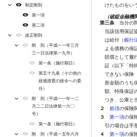
けたものをい
制定附則
第一項
（破綻金融機
第三条
当分の
第二項
当該信用保証
改正附則
は給付（
銀行
附 則（平成一一年三月
よる債務の保
三一日法律第一九号）
賠償として履
第一条（施行期日）
証（以下「特
第五十九条（その他の
できない保険
経過措置の政令への委
形金額のうち
任）
額、特殊保証
附 則（平成一一年一二
つき、公庫と
月二二日法律第一六〇
２
前項
の保険
号）
３
第一項
の保
第一条（施行期日）
引の場合は手
４
第一項
の保
附 則（平成一五年六月