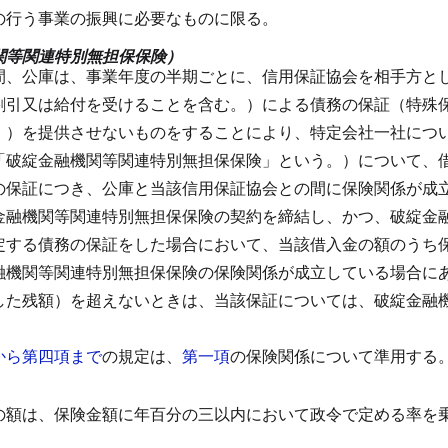
の行う事業の振興に必要なものに限る。
関等関連特別無担保保険）
間、公庫は、事業年度の半期ごとに、信用保証協会を相手方と
割引又は給付を受けることを含む。）による債務の保証（特殊
。）を提供させないものをすることにより、特定会社一社につ
「破綻金融機関等関連特別無担保保険」という。）について、
の保証につき、公庫と当該信用保証協会との間に保険関係が成
金融機関等関連特別無担保保険の契約を締結し、かつ、破綻金
定する債務の保証をした場合において、当該借入金の額のうち
融機関等関連特別無担保保険の保険関係が成立している場合に
した残額）を超えないときは、当該保証については、破綻金融
から第四項まで
の規定は、
第一項
の保険関係について準用する
の額は、保険金額に年百分の三以内において政令で定める率を