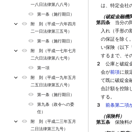
一八日法律第八八号）
は、特定会社
第一条（施行期日）
（破綻金融機
第四条
当分の
附 則（平成一六年四月
入れ（手形の
二一日法律第三五号）
の保証を除く
第一条（施行期日）
い保険（以下
附 則（平成一七年七月
するまで、そ
二六日法律第八七号）
２
公庫と破綻
第一項
会が
前項
に規
附 則（平成一九年五月
て既に破綻金
二五日法律第五八号）
合計額を控除
第一条（施行期日）
する。
第九条（政令への委
３
前条第二項
任）
（保険料）
附 則（平成二三年五月
第五条
保険料
二日法律第三九号）