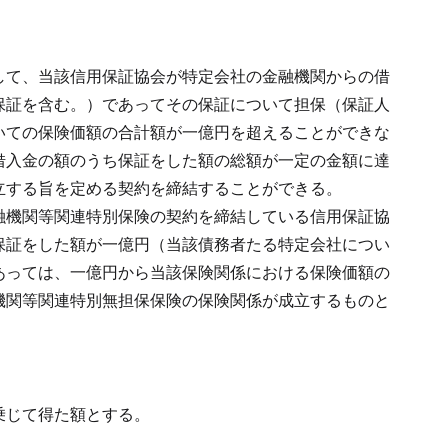
して、当該信用保証協会が特定会社の金融機関からの借
保証を含む。）であってその保証について担保（保証人
いての保険価額の合計額が一億円を超えることができな
借入金の額のうち保証をした額の総額が一定の金額に達
立する旨を定める契約を締結することができる。
融機関等関連特別保険の契約を締結している信用保証協
保証をした額が一億円（当該債務者たる特定会社につい
あっては、一億円から当該保険関係における保険価額の
機関等関連特別無担保保険の保険関係が成立するものと
。
乗じて得た額とする。