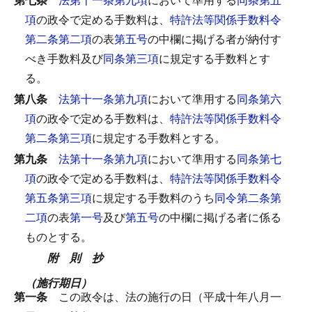
項
の政令で定める手数料は、
特許法等関係手数料令
第二条第二項
の表
第五号
の中欄に掲げる者が納付す
べき手数料及び
同条第三項
に規定する手数料とす
る。
第八条
法第十一条第九項
において準用する
同条第六
項
の政令で定める手数料は、
特許法等関係手数料令
第二条第三項
に規定する手数料とする。
第九条
法第十一条第九項
において準用する
同条第七
項
の政令で定める手数料は、
特許法等関係手数料令
第五条第三項
に規定する手数料のうち
同令第二条第
二項
の表
第一号
及び
第五号
の中欄に掲げる者に係る
ものとする。
附 則 抄
（施行期日）
第一条
この政令は、法の施行の日（平成十年八月一