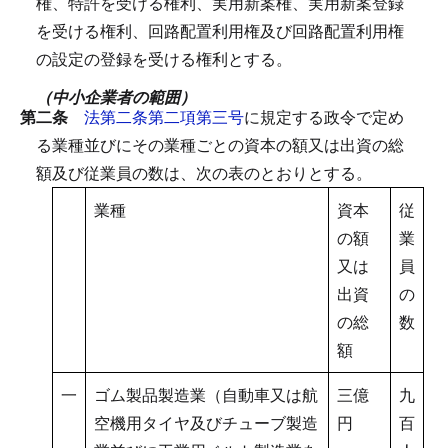
権、特許を受ける権利、実用新案権、実用新案登録
を受ける権利、回路配置利用権及び回路配置利用権
の設定の登録を受ける権利とする。
（中小企業者の範囲）
第二条
法第二条第二項第三号
に規定する政令で定め
る業種並びにその業種ごとの資本の額又は出資の総
額及び従業員の数は、次の表のとおりとする。
業種
資本
従
の額
業
又は
員
出資
の
の総
数
額
一
ゴム製品製造業（自動車又は航
三億
九
空機用タイヤ及びチューブ製造
円
百