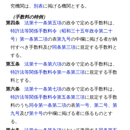
究機関は、
別表
に掲げる機関とする。
（手数料の特例）
第四条
法第十一条第五項
の政令で定める手数料は、
特許法等関係手数料令（昭和三十五年政令第二十
号）第一条第二項
の表
第九号
の中欄に掲げる者が納
付すべき手数料及び
同条第三項
に規定する手数料と
する。
第五条
法第十一条第六項
の政令で定める手数料は、
特許法等関係手数料令第一条第三項
に規定する手数
料とする。
第六条
法第十一条第七項
の政令で定める手数料は、
特許法等関係手数料令第五条第三項
に規定する手数
料のうち
同令第一条第二項
の表
第一号
、
第二号
、
第
九号
及び
第十号
の中欄に掲げる者に係るものとす
る。
第七条
法第十一条第九項
において準用する
同条第五