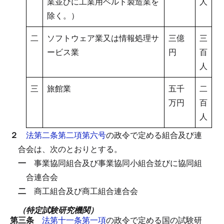
業並びに工業用ベルト製造業を
人
除く。）
二
ソフトウェア業又は情報処理サ
三億
三
ービス業
円
百
人
三
旅館業
五千
二
万円
百
人
２
法第二条第二項第六号
の政令で定める組合及び連
合会は、次のとおりとする。
一
事業協同組合及び事業協同小組合並びに協同組
合連合会
二
商工組合及び商工組合連合会
（特定試験研究機関）
第三条
法第十一条第一項
の政令で定める国の試験研