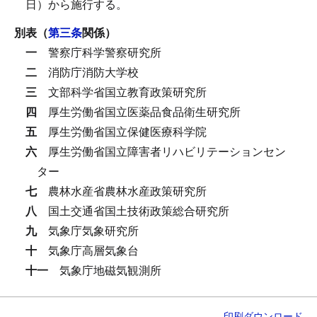
日）から施行する。
別表（
第三条
関係）
一
警察庁科学警察研究所
二
消防庁消防大学校
三
文部科学省国立教育政策研究所
四
厚生労働省国立医薬品食品衛生研究所
五
厚生労働省国立保健医療科学院
六
厚生労働省国立障害者リハビリテーションセン
ター
七
農林水産省農林水産政策研究所
八
国土交通省国土技術政策総合研究所
九
気象庁気象研究所
十
気象庁高層気象台
十一
気象庁地磁気観測所
印刷
ダウンロード