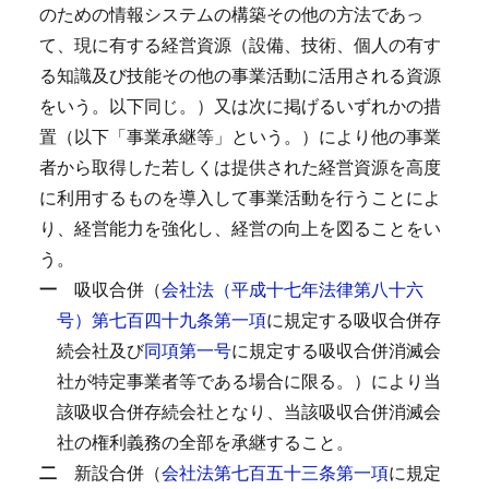
のための情報システムの構築その他の方法であっ
て、現に有する経営資源（設備、技術、個人の有す
る知識及び技能その他の事業活動に活用される資源
をいう。以下同じ。）又は次に掲げるいずれかの措
置（以下「事業承継等」という。）により他の事業
者から取得した若しくは提供された経営資源を高度
に利用するものを導入して事業活動を行うことによ
り、経営能力を強化し、経営の向上を図ることをい
う。
一
吸収合併（
会社法（平成十七年法律第八十六
号）第七百四十九条第一項
に規定する吸収合併存
続会社及び
同項第一号
に規定する吸収合併消滅会
社が特定事業者等である場合に限る。）により当
該吸収合併存続会社となり、当該吸収合併消滅会
社の権利義務の全部を承継すること。
二
新設合併（
会社法第七百五十三条第一項
に規定