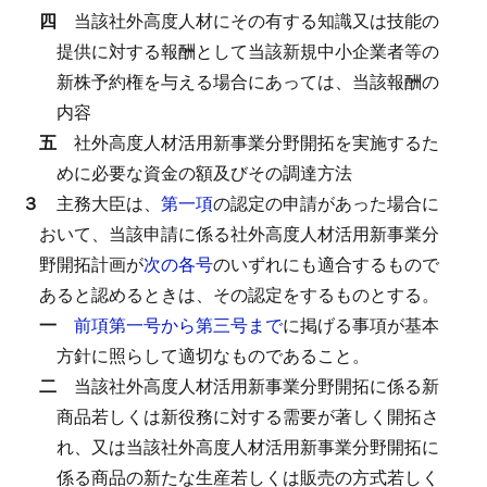
四
当該社外高度人材にその有する知識又は技能の
提供に対する報酬として当該新規中小企業者等の
新株予約権を与える場合にあっては、当該報酬の
内容
五
社外高度人材活用新事業分野開拓を実施するた
めに必要な資金の額及びその調達方法
３
主務大臣は、
第一項
の認定の申請があった場合に
おいて、当該申請に係る社外高度人材活用新事業分
野開拓計画が
次の各号
のいずれにも適合するもので
あると認めるときは、その認定をするものとする。
一
前項第一号から第三号まで
に掲げる事項が基本
方針に照らして適切なものであること。
二
当該社外高度人材活用新事業分野開拓に係る新
商品若しくは新役務に対する需要が著しく開拓さ
れ、又は当該社外高度人材活用新事業分野開拓に
係る商品の新たな生産若しくは販売の方式若しく