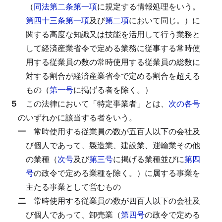
（
同法第二条第一項
に規定する情報処理をいう。
第四十三条第一項
及び
第二項
において同じ。）に
関する高度な知識又は技能を活用して行う業務と
して経済産業省令で定める業務に従事する常時使
用する従業員の数の常時使用する従業員の総数に
対する割合が経済産業省令で定める割合を超える
もの（
第一号
に掲げる者を除く。）
５
この法律において「特定事業者」とは、
次の各号
のいずれかに該当する者をいう。
一
常時使用する従業員の数が五百人以下の会社及
び個人であって、製造業、建設業、運輸業その他
の業種（
次号
及び
第三号
に掲げる業種並びに
第四
号
の政令で定める業種を除く。）に属する事業を
主たる事業として営むもの
二
常時使用する従業員の数が四百人以下の会社及
び個人であって、卸売業（
第四号
の政令で定める