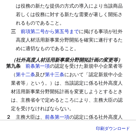
は役務の新たな提供の方式の導入により当該商品
若しくは役務に対する新たな需要が著しく開拓さ
れるものであること。
三
前項第二号から第五号まで
に掲げる事項が社外
高度人材活用新事業分野開拓を確実に遂行するた
めに適切なものであること。
（社外高度人材活用新事業分野開拓計画の変更等）
第九条
前条第一項
の認定を受けた新規中小企業者等
（
第十二条
及び
第十三条
において「認定新規中小企
業者等」という。）は、当該認定に係る社外高度人
材活用新事業分野開拓計画を変更しようとするとき
は、主務省令で定めるところにより、主務大臣の認
定を受けなければならない。
２
主務大臣は、
前条第一項
の認定に係る社外高度人
材活用新事業分野開拓計画（
前項
の規定による変更
印刷
ダウンロード
の認定があったときは、その変更後のもの。以下