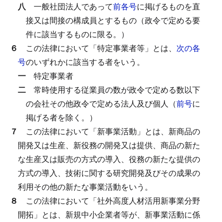
八
一般社団法人であって
前各号
に掲げるものを直
接又は間接の構成員とするもの（政令で定める要
件に該当するものに限る。）
６
この法律において「特定事業者等」とは、
次の各
号
のいずれかに該当する者をいう。
一
特定事業者
二
常時使用する従業員の数が政令で定める数以下
の会社その他政令で定める法人及び個人（
前号
に
掲げる者を除く。）
７
この法律において「新事業活動」とは、新商品の
開発又は生産、新役務の開発又は提供、商品の新た
な生産又は販売の方式の導入、役務の新たな提供の
方式の導入、技術に関する研究開発及びその成果の
利用その他の新たな事業活動をいう。
８
この法律において「社外高度人材活用新事業分野
開拓」とは、新規中小企業者等が、新事業活動に係