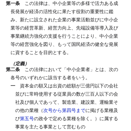
第一条
この法律は、中小企業等の多様で活力ある成
長発展が経済の活性化に果たす役割の重要性に鑑
み、新たに設立された企業の事業活動並びに中小企
業等の経営革新、経営力向上、先端設備等導入及び
事業継続力強化の支援を行うことにより、中小企業
等の経営強化を図り、もって国民経済の健全な発展
に資することを目的とする。
（定義）
第二条
この法律において「中小企業者」とは、次の
各号のいずれかに該当する者をいう。
一
資本金の額又は出資の総額が三億円以下の会社
並びに常時使用する従業員の数が三百人以下の会
社及び個人であって、製造業、建設業、運輸業そ
の他の業種（
次号から第四号まで
に掲げる業種及
び
第五号
の政令で定める業種を除く。）に属する
事業を主たる事業として営むもの