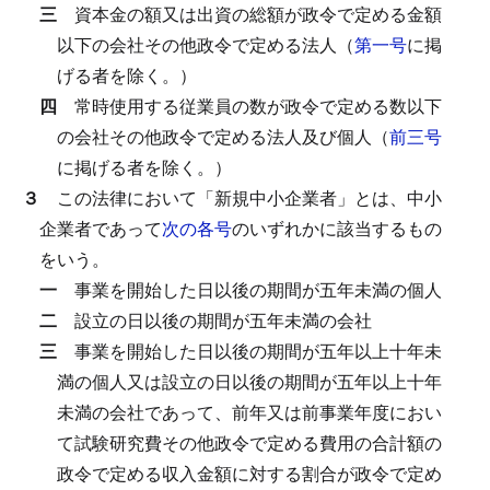
三
資本金の額又は出資の総額が政令で定める金額
以下の会社その他政令で定める法人（
第一号
に掲
げる者を除く。）
四
常時使用する従業員の数が政令で定める数以下
の会社その他政令で定める法人及び個人（
前三号
に掲げる者を除く。）
３
この法律において「新規中小企業者」とは、中小
企業者であって
次の各号
のいずれかに該当するもの
をいう。
一
事業を開始した日以後の期間が五年未満の個人
二
設立の日以後の期間が五年未満の会社
三
事業を開始した日以後の期間が五年以上十年未
満の個人又は設立の日以後の期間が五年以上十年
未満の会社であって、前年又は前事業年度におい
て試験研究費その他政令で定める費用の合計額の
政令で定める収入金額に対する割合が政令で定め