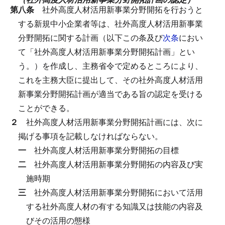
第八条
社外高度人材活用新事業分野開拓を行おうと
する新規中小企業者等は、社外高度人材活用新事業
分野開拓に関する計画（以下この条及び
次条
におい
て「社外高度人材活用新事業分野開拓計画」とい
う。）を作成し、主務省令で定めるところにより、
これを主務大臣に提出して、その社外高度人材活用
新事業分野開拓計画が適当である旨の認定を受ける
ことができる。
２
社外高度人材活用新事業分野開拓計画には、次に
掲げる事項を記載しなければならない。
一
社外高度人材活用新事業分野開拓の目標
二
社外高度人材活用新事業分野開拓の内容及び実
施時期
三
社外高度人材活用新事業分野開拓において活用
する社外高度人材の有する知識又は技能の内容及
びその活用の態様