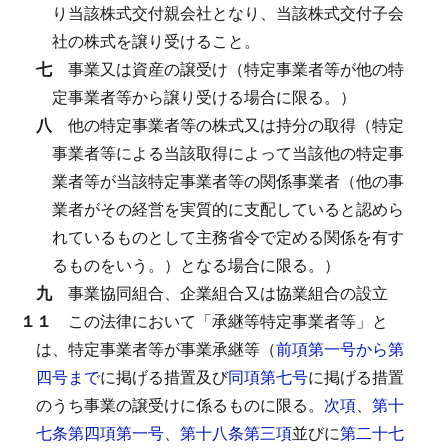
り当該株式交付親会社となり、当該株式交付子会
社の株式を譲り受けること。
七
事業又は資産の譲受け（特定事業者等が他の特
定事業者等から譲り受ける場合に限る。）
八
他の特定事業者等の株式又は持分の取得（特定
事業者等による当該取得によって当該他の特定事
業者等が当該特定事業者等の関係事業者（他の事
業者がその経営を実質的に支配していると認めら
れているものとして主務省令で定める関係を有す
るものをいう。）となる場合に限る。）
九
事業協同組合、企業組合又は協業組合の設立
１１
この法律において「承継等特定事業者等」と
は、特定事業者等が事業承継等（
前項第一号から第
四号まで
に掲げる措置及び
同項第七号
に掲げる措置
のうち事業の譲受けに係るものに限る。
次項
、
第十
七条第四項第一号
、
第十八条第三項
並びに
第二十七