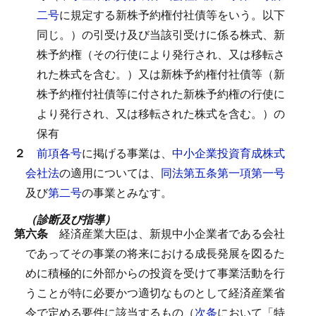
二号
に規定する新株予約権付社債等をいう。以下
同じ。）の引受け及び当該引受けに係る株式、新
株予約権（その行使により発行され、又は移転さ
れた株式を含む。）又は新株予約権付社債等（新
株予約権付社債等に付された新株予約権の行使に
より発行され、又は移転された株式を含む。）の
保有
２
前項各号
に掲げる事業は、
中小企業投資育成株式
会社法
の適用については、
同法第五条第一項第一号
及び
第二号
の事業とみなす。
（診断及び指導）
第六条
経済産業大臣は、新規中小企業者である会社
であってその事業の将来における成長発展を図るた
めに積極的に外部からの投資を受けて事業活動を行
うことが特に必要かつ適切なものとして経済産業省
令で定める要件に該当するもの（
次条
において「特