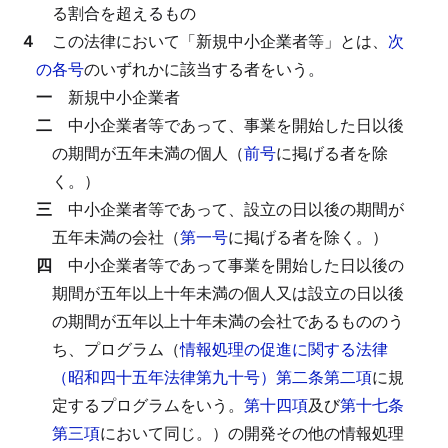
る割合を超えるもの
４
この法律において「新規中小企業者等」とは、
次
の各号
のいずれかに該当する者をいう。
一
新規中小企業者
二
中小企業者等であって、事業を開始した日以後
の期間が五年未満の個人（
前号
に掲げる者を除
く。）
三
中小企業者等であって、設立の日以後の期間が
五年未満の会社（
第一号
に掲げる者を除く。）
四
中小企業者等であって事業を開始した日以後の
期間が五年以上十年未満の個人又は設立の日以後
の期間が五年以上十年未満の会社であるもののう
ち、プログラム（
情報処理の促進に関する法律
（昭和四十五年法律第九十号）第二条第二項
に規
定するプログラムをいう。
第十四項
及び
第十七条
第三項
において同じ。）の開発その他の情報処理