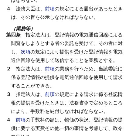
４
法務大臣は、
前項
の規定による届出があったとき
は、その旨を公示しなければならない。
（業務等）
第四条
指定法人は、登記情報の電気通信回線による
閲覧をしようとする者の委託を受けて、その者に対
し、
次項
の規定により提供を受けた登記情報を電気
通信回線を使用して送信することを業務とする。
２
指定法人は、
前項
の業務を行うため、当該委託に
係る登記情報の提供を電気通信回線を使用して請求
することができる。
３
指定法人は、
前項
の規定による請求に係る登記情
報の提供を受けたときは、法務省令で定めるところ
により、手数料を納付しなければならない。
４
前項
の手数料の額は、物価の状況、登記情報の提
供に要する実費その他一切の事情を考慮して、政令