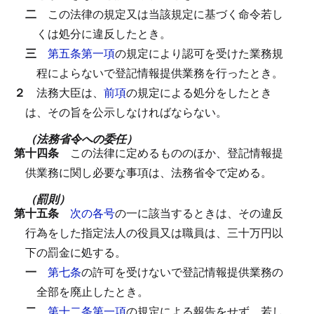
二
この法律の規定又は当該規定に基づく命令若し
くは処分に違反したとき。
三
第五条第一項
の規定により認可を受けた業務規
程によらないで登記情報提供業務を行ったとき。
２
法務大臣は、
前項
の規定による処分をしたとき
は、その旨を公示しなければならない。
（法務省令への委任）
第十四条
この法律に定めるもののほか、登記情報提
供業務に関し必要な事項は、法務省令で定める。
（罰則）
第十五条
次の各号
の一に該当するときは、その違反
行為をした指定法人の役員又は職員は、三十万円以
下の罰金に処する。
一
第七条
の許可を受けないで登記情報提供業務の
全部を廃止したとき。
二
第十二条第一項
の規定による報告をせず、若し