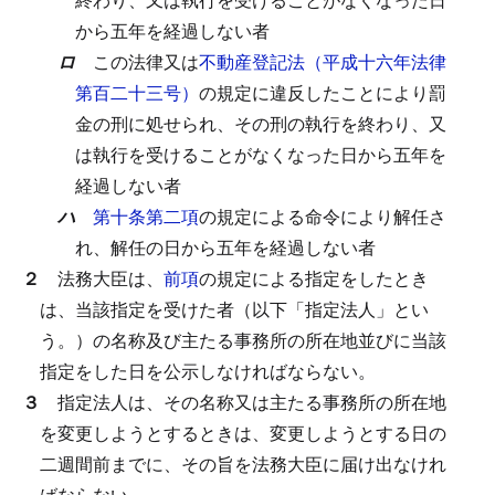
から五年を経過しない者
ロ
この法律又は
不動産登記法（平成十六年法律
第百二十三号）
の規定に違反したことにより罰
金の刑に処せられ、その刑の執行を終わり、又
は執行を受けることがなくなった日から五年を
経過しない者
ハ
第十条第二項
の規定による命令により解任さ
れ、解任の日から五年を経過しない者
２
法務大臣は、
前項
の規定による指定をしたとき
は、当該指定を受けた者（以下「指定法人」とい
う。）の名称及び主たる事務所の所在地並びに当該
指定をした日を公示しなければならない。
３
指定法人は、その名称又は主たる事務所の所在地
を変更しようとするときは、変更しようとする日の
二週間前までに、その旨を法務大臣に届け出なけれ
ばならない。