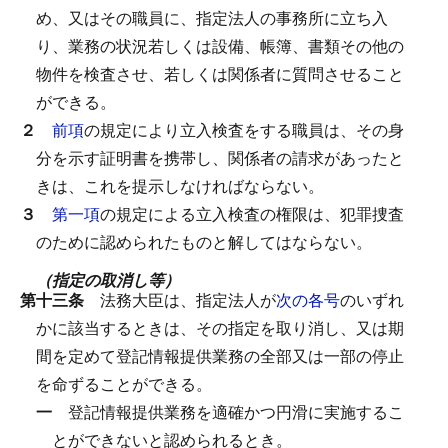
め、又はその職員に、指定法人の事務所に立ち入
り、業務の状況若しくは設備、帳簿、書類その他の
物件を検査させ、若しくは関係者に質問させること
ができる。
２
前項
の規定により立入検査をする職員は、その身
分を示す証明書を携帯し、関係者の請求があったと
きは、これを提示しなければならない。
３
第一項
の規定による立入検査の権限は、犯罪捜査
のために認められたものと解してはならない。
（指定の取消し等）
第十三条
法務大臣は、指定法人が
次の各号
のいずれ
かに該当するときは、その指定を取り消し、又は期
間を定めて登記情報提供業務の全部又は一部の停止
を命ずることができる。
一
登記情報提供業務を適確かつ円滑に実施するこ
とができないと認められるとき。