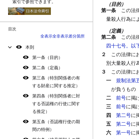
索引で参照できます。
（目的）
第一条
この法
量殺人行為に
目次
（定義）
全表示
全非表示
差分箇所
第二条
この法
四十七号。以
本則
２
この法律に
第一条（目的）
別大量殺人行
第二条（定義）
３
この法律に
第三条（特別関係者の有
一
規制法第
する財産に関する推定）
が負うもの
第四条（特別関係者に対
二
前号
に掲
する否認権の行使に関す
三
前号
に掲
る推定）
四
第二号
に
第五条（否認権行使の期
五
第二号
に
間の特例）
六
第一号
に