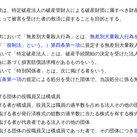
律は、特定破産法人の破産管財人による破産財団に属すべき財
よって被害を受けた者の救済に資することを目的とする。
律において「無差別大量殺人行為」とは、
無差別大量殺人行為
下「規制法」という。）第四条第一項
に規定する無差別大量殺
おいて「特定破産法人」とは、破産手続開始の決定を受けた法
為に基づく損害賠償請求権があるものをいう。
おいて「特別関係者」とは、次に掲げる者をいう。
五条第一項
の規定による処分を受けた団体で、当該処分に係る
げる団体の役職員又は構成員
げる者が構成員、役員又は職員の過半数を占める法人その他の
掲げる者が発行済株式の総数の過半数に当たる株式を有する株
掲げる者が代表者である法人その他の団体
掲げる団体の役職員又は構成員であった者で、その団体につき