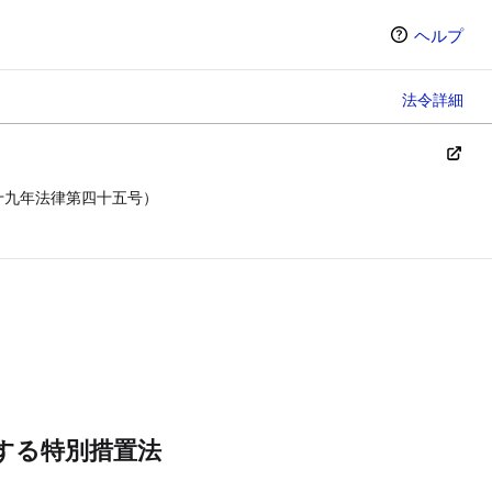
ヘルプ
法令詳細
十九年法律第四十五号）
ン（選択すると条文の表示方法が変わります）
する特別措置法