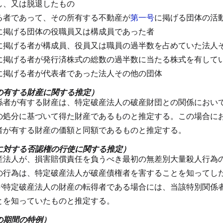
し、又は脱退したもの
る者であって、その所有する不動産が
第一号
に掲げる団体の活
に掲げる団体の役職員又は構成員であった者
に掲げる者が構成員、役員又は職員の過半数を占めていた法人
に掲げる者が発行済株式の総数の過半数に当たる株式を有して
に掲げる者が代表者であった法人その他の団体
の有する財産に関する推定）
係者が有する財産は、特定破産法人の破産財団との関係におい
の処分に基づいて得た財産であるものと推定する。
この場合に
者が有する財産の価額と同額であるものと推定する。
に対する否認権の行使に関する推定）
産法人が、損害賠償責任を負うべき最初の無差別大量殺人行為
の行為は、特定破産法人が破産債権者を害することを知ってし
が特定破産法人の財産の転得者である場合には、当該特別関係
とを知っていたものと推定する。
の期間の特例）