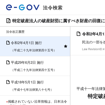
法令検索
特定破産法人の破産財団に属すべき財産の回復に
法令改正履歴
令和2年4月
民法の一部を
令和2年4月1日 施行
Law RevisionID
（平成二十九年法律第四十五号）
平成29年6月2日 施行
（平成二十九年法律第四十五号）
平成18年5月1日 施行
平成十一年法律
（平成十七年法律第八十七号）
特定破
※
掲載されていない沿革情報は、日本法令