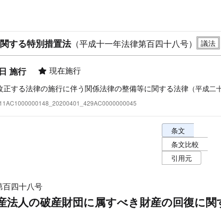
関する特別措置法
（平成十一年法律第百四十八号）
現在施行
1日 施行
改正する法律の施行に伴う関係法律の整備等に関する法律
（平成二
:411AC1000000148_20200401_429AC0000000045
条文表示オプショ
条文
条文比較
引用元
第百四十八号
産法人の破産財団に属すべき財産の回復に関