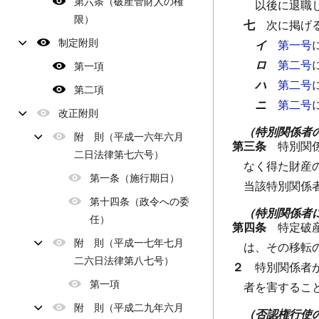
第六条（破産管財人の権
以後に退職
限）
七
次に掲げ
制定附則
イ
第一号
ロ
第二号
第一項
ハ
第二号
第二項
ニ
第二号
改正附則
（特別関係者
附 則（平成一六年六月
第三条
特別関
二日法律第七六号）
なく得た財産
第一条（施行期日）
当該特別関係
第十四条（政令への委
（特別関係者
任）
第四条
特定破
附 則（平成一七年七月
は、その移転
二六日法律第八七号）
２
特別関係者
第一項
者を害するこ
附 則（平成二九年六月
（否認権行使