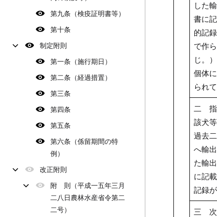
した輸
第九条（検疫証明書等）
書に記
第十条
的記録
制定附則
で作ら
じ。）
第一条（施行期日）
個体に
第二条（経過措置）
られて
第三条
二 指
第四条
該犬等
第五条
過去二
第六条（係留期間の特
へ輸出
例）
た輸出
改正附則
に記載
附 則（平成一五年三月
記録が
二八日農林水産省令第二
二号）
三 次