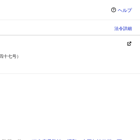
ヘルプ
法令詳細
四十七号）
ン（選択すると条文の表示方法が変わります）