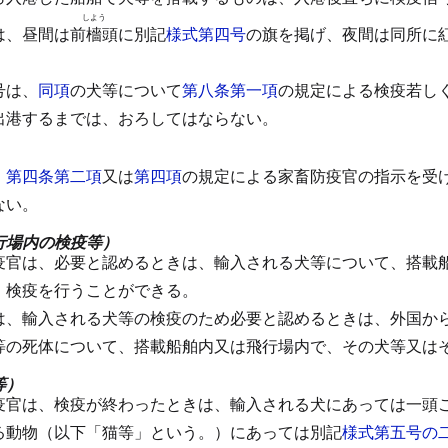
しよう
は、昼間は前
檣
頭に別記
様式第四号
の旗を掲げ、夜間は同所に
号は、
同項
の犬等について
第八条第一項
の規定による検疫若し
出港するまでは、おろしてはならない。
、
第四条第二項
又は
第四項
の規定による家畜防疫官の指示を受
ない。
行場内の検疫等）
疫官は、必要と認めるときは、輸入される犬等について、搭載
、検疫を行うことができる。
は、輸入される犬等の検疫のため必要と認めるときは、外国か
等の死体について、搭載船舶内又は飛行場内で、その犬等又は
等）
疫官は、検疫が終わったときは、輸入される犬にあっては一頭
る動物（以下「猫等」という。）にあっては別記
様式第五号の