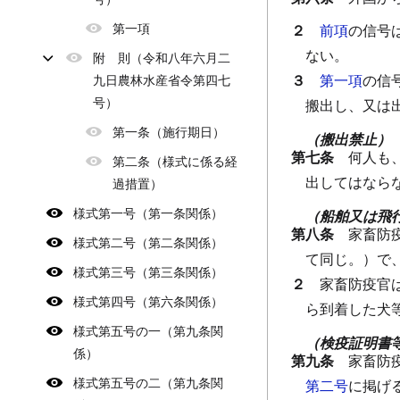
第一項
２
前項
の信号
ない。
附 則（令和八年六月二
３
第一項
の信
九日農林水産省令第四七
号）
搬出し、又は
第一条（施行期日）
（搬出禁止）
第七条
何人も
第二条（様式に係る経
出してはなら
過措置）
様式第一号（第一条関係）
（船舶又は飛
第八条
家畜防
様式第二号（第二条関係）
て同じ。）で
様式第三号（第三条関係）
２
家畜防疫官
様式第四号（第六条関係）
ら到着した犬
様式第五号の一（第九条関
（検疫証明書
係）
第九条
家畜防
様式第五号の二（第九条関
第二号
に掲げ