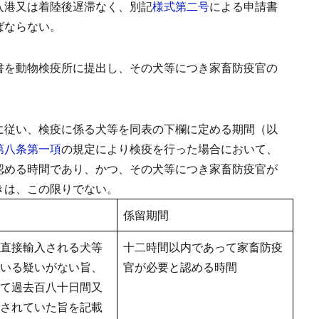
入港又は着陸後遅滞なく、別記
様式第二号
による申請書
ばならない。
書を動物検疫所に提出し、その犬等につき家畜防疫官の
に従い、検疫に係る犬等を同表の下欄に定める期間（以
第八条第一項
の規定により検疫を行った場合において、
認める時間であり、かつ、その犬等につき家畜防疫官が
きは、この限りでない。
係留期間
直接輸入される犬等
十二時間以内であって家畜防疫
いる疑いがない旨、
官が必要と認める時間
て過去百八十日間又
されていた旨を記載