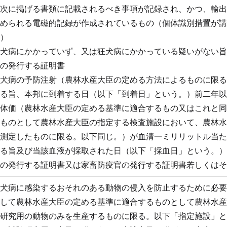
次に掲げる書類に記載されるべき事項が記録され、かつ、輸出
められる電磁的記録が作成されているもの（個体識別措置が講
）
犬病にかかっていず、又は狂犬病にかかっている疑いがない旨
の発行する証明書
犬病の予防注射（農林水産大臣の定める方法によるものに限る
る旨、本邦に到着する日（以下「到着日」という。）前二年以
体価（農林水産大臣の定める基準に適合するもの又はこれと同
ものとして農林水産大臣の指定する検査施設において、農林水
測定したものに限る。以下同じ。）が血清一ミリリットル当た
る旨及び当該血液が採取された日（以下「採血日」という。）
の発行する証明書又は家畜防疫官の発行する証明書若しくはそ
犬病に感染するおそれのある動物の侵入を防止するために必要
して農林水産大臣の定める基準に適合するものとして農林水産
研究用の動物のみを生産するものに限る。以下「指定施設」と