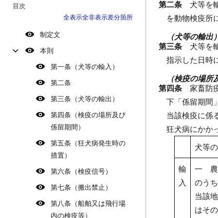
第二条
犬等を
目次
全表示
全非表示
差分箇所
を動物検疫所
制定文
（犬等の輸出
第三条
犬等を
本則
指示した日時
第一条（犬等の輸入）
（検疫の場所
第二条
第四条
家畜防
第三条（犬等の輸出）
下「係留期間
第四条（検疫の場所及び
当該検疫に係
係留期間）
狂犬病にかか
第五条（狂犬病発生時の
犬等の
措置）
輸
一 農
第六条（検疫信号）
入
のうち
第七条（搬出禁止）
当該地
第八条（船舶又は飛行場
はその
内の検疫等）