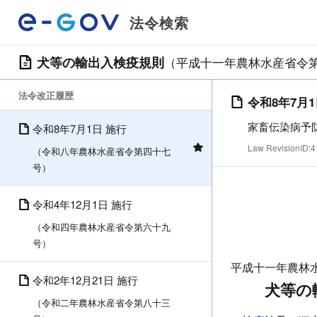
法令検索
犬等の輸出入検疫規則
（平成十一年農林水産省令
法令改正履歴
令和8年7月
家畜伝染病予
令和8年7月1日 施行
Law RevisionID
（令和八年農林水産省令第四十七
号）
令和4年12月1日 施行
（令和四年農林水産省令第六十九
号）
平成十一年農林
令和2年12月21日 施行
犬等の
（令和二年農林水産省令第八十三