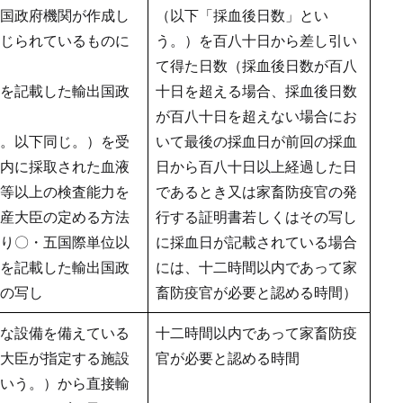
国政府機関が作成し
（以下「採血後日数」とい
じられているものに
う。）を百八十日から差し引い
て得た日数（採血後日数が百八
を記載した輸出国政
十日を超える場合、採血後日数
が百八十日を超えない場合にお
。以下同じ。）を受
いて最後の採血日が前回の採血
内に採取された血液
日から百八十日以上経過した日
等以上の検査能力を
であるとき又は家畜防疫官の発
産大臣の定める方法
行する証明書若しくはその写し
り〇・五国際単位以
に採血日が記載されている場合
を記載した輸出国政
には、十二時間以内であって家
の写し
畜防疫官が必要と認める時間）
な設備を備えている
十二時間以内であって家畜防疫
大臣が指定する施設
官が必要と認める時間
いう。）から直接輸