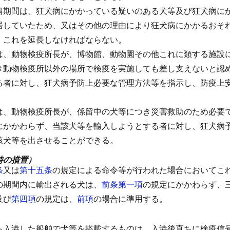
留期間は、狂犬病にかかっている疑いのある犬等及び狂犬病に
居していたため、又はその他の理由により狂犬病にかかるおそ
、これを延長しなければならない。
は、動物検疫所長が、博物館、動物園その他これに類する施設
き動物検疫所以外の場所で検疫を実施しても差し支えないと認
る者に対し、狂犬病予防上必要な管理方法等を指示し、防疫上
は、動物検疫所長が、係留中の犬等につき災害救助のため必要
にかかわらず、当該犬等を輸入しようとする者に対し、狂犬病
該犬等を出させることができる。
時の措置）
条
又は
第十五条
の規定による命令等が行われた場合においてこ
の期間内に輸出される犬は、
前条第一項
の規定にかかわらず、
及び
第四項
の規定は、
前項
の場合に準用する。
ら入港した船舶で犬等を搭載するものは、入港後直ちに検疫信