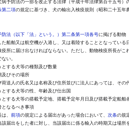
犬病予防法の一部を改正する法律（平成十年法律第百十五号）
条第二項
の規定に基づき、犬の輸出入検疫規則（昭和二十五年
）
予防法（以下「法」という。）第二条第一項各号
に掲げる動物
した船舶又は航空機が入港し、又は着陸することとなっている
検疫所に届け出なければならない。
ただし、動物検疫所長がこ
でない。
うとする犬等の種類及び数量
期及びその場所
び荷送人の氏名又は名称及び住所並びに法人にあっては、その
うとする犬等の性、年齢及び仕出国
うとする犬等の搭載予定地、搭載予定年月日及び搭載予定船舶
考となるべき事項
長は、
前項
の規定による届出があった場合において、
次条
の規
当該届出をした者に対し、当該届出に係る輸入の時期又は場所