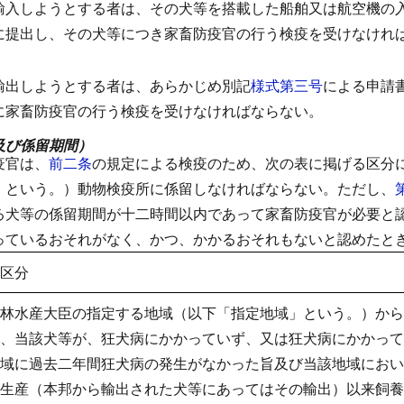
輸入しようとする者は、その犬等を搭載した船舶又は航空機の
に提出し、その犬等につき家畜防疫官の行う検疫を受けなけれ
）
輸出しようとする者は、あらかじめ別記
様式第三号
による申請
に家畜防疫官の行う検疫を受けなければならない。
及び係留期間）
疫官は、
前二条
の規定による検疫のため、次の表に掲げる区分
」という。）動物検疫所に係留しなければならない。
ただし、
る犬等の係留期間が十二時間以内であって家畜防疫官が必要と
っているおそれがなく、かつ、かかるおそれもないと認めたと
区分
林水産大臣の指定する地域（以下「指定地域」という。）から
、当該犬等が、狂犬病にかかっていず、又は狂犬病にかかって
域に過去二年間狂犬病の発生がなかった旨及び当該地域におい
生産（本邦から輸出された犬等にあってはその輸出）以来飼養