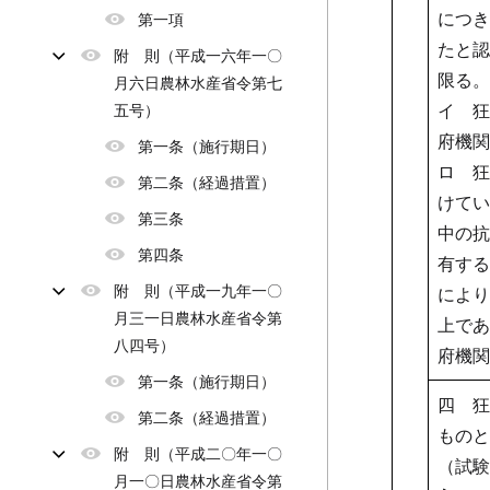
につき
第一項
たと認
附 則（平成一六年一〇
限る。
月六日農林水産省令第七
イ 狂
五号）
府機関
第一条（施行期日）
ロ 狂
第二条（経過措置）
けてい
第三条
中の抗
第四条
有する
附 則（平成一九年一〇
により
月三一日農林水産省令第
上であ
八四号）
府機関
第一条（施行期日）
四 狂
第二条（経過措置）
ものと
附 則（平成二〇年一〇
（試験
月一〇日農林水産省令第