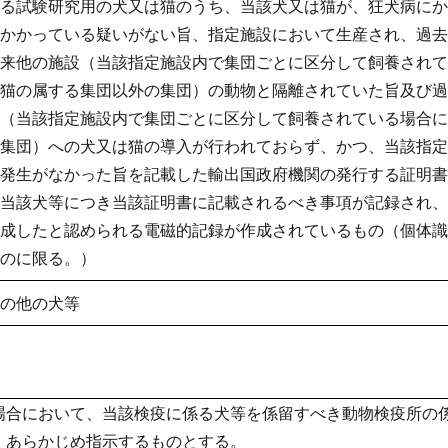
る試験研究用の犬又は猫のうち、当該犬又は猫が、狂犬病にか
かかっている疑いがない旨、指定施設において生産され、過去
来他の施設（当該指定施設内で集団ごとに区分して飼養されて
猫の属する集団以外の集団）の動物と隔離されていた旨及び過
（当該指定施設内で集団ごとに区分して飼養されている場合に
集団）への犬又は猫の導入が行われておらず、かつ、当該指定
発生がなかった旨を記載した輸出国政府機関の発行する証明書
当該犬等につき当該証明書に記載されるべき事項が記録され、
成したと認められる電磁的記録が作成されているもの（個体識
のに限る。）
の他の犬等
場合において、当該検疫に係る犬等を係留すべき動物検疫所の
、あらかじめ指示するものとする。