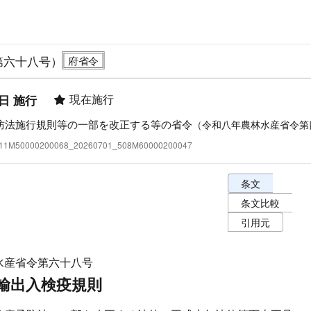
第六十八号）
現在施行
1日 施行
防法施行規則等の一部を改正する等の省令
（令和八年農林水産省令第
:411M50000200068_20260701_508M60000200047
条文表示オプショ
条文
条文比較
引用元
水産省令第六十八号
輸出入検疫規則