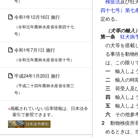
号）
検疫法
及び狂
四十七号）第七
令和1年12月16日 施行
定める。
（令和元年農林水産省令第四十七
（犬等の輸入
号）
第一条
狂犬病
の犬等を搭載
令和1年7月1日 施行
る事項を動物
（令和元年農林水産省令第十号）
は、この限り
一
輸入しよ
平成24年1月20日 施行
二
輸入の時
（平成二十四年農林水産省令第三
三
荷受人及
号）
四
輸入しよ
五
輸入しよ
※
掲載されていない沿革情報は、日本法令
六
その他参
索引で参照できます。
２
動物検疫所
めるときは、