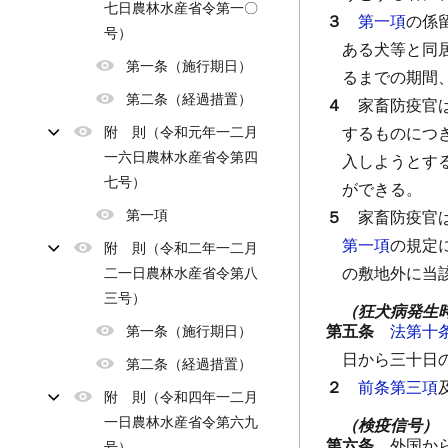
七日農林水産省令第一〇
３
第一項
の係
号）
ある犬等と同
第一条（施行期日）
るまでの期間
第二条（経過措置）
４
家畜防疫官
附 則（令和元年一二月
するものにつ
一六日農林水産省令第四
入しようとす
七号）
ができる。
第一項
５
家畜防疫官
第一項
の規定
附 則（令和二年一二月
の敷地外に当
二一日農林水産省令第八
三号）
（狂犬病発生
第五条
法第十
第一条（施行期日）
日から三十日
第二条（経過措置）
２
前条第三項
附 則（令和四年一二月
一日農林水産省令第六九
（検疫信号）
第六条
外国か
号）