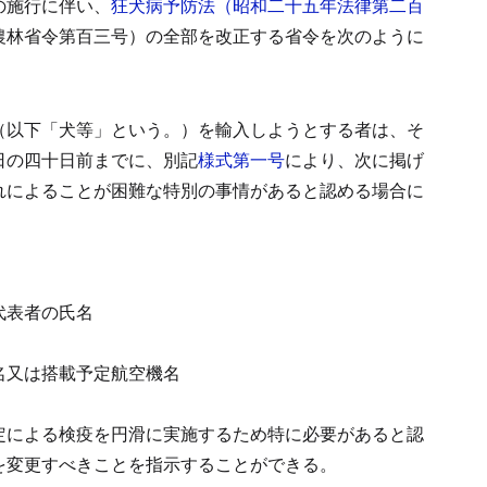
の施行に伴い、
狂犬病予防法（昭和二十五年法律第二百
農林省令第百三号）の全部を改正する省令を次のように
（以下「犬等」という。）を輸入しようとする者は、そ
日の四十日前までに、別記
様式第一号
により、次に掲げ
れによることが困難な特別の事情があると認める場合に
代表者の氏名
名又は搭載予定航空機名
定による検疫を円滑に実施するため特に必要があると認
を変更すべきことを指示することができる。