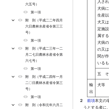
入され
六五号）
犬病に
第一項
生産以
附 則（平成二二年四月
犬又は
六日農林水産省令第三三
定施設
号）
属する
第一項
犬病の
附 則（平成二三年一二
の又は
月二七日農林水産省令第
関が作
六七号）
いるも
第一項
五 そ
附 則（平成二四年一月
二〇日農林水産省令第三
輸
犬等
号）
出
第一項
２
前項
本文の
附 則（令和元年六月二
うとする者に