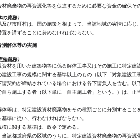
資材廃棄物の再資源化等を促進するために必要な資金の確保そ
体の責務）
県及び市町村は、国の施策と相まって、当該地域の実情に応じ
措置を講ずることに努めなければならない。
分別解体等の実施
実施義務）
設資材を用いた建築物等に係る解体工事又はその施工に特定建
の建設工事の規模に関する基準以上のもの（以下「対象建設工
下請契約が締結されている場合における各下請負人を含む。以
で自ら施工する者（以下単に「自主施工者」という。）は、正
解体等は、特定建設資材廃棄物をその種類ごとに分別すること
る基準に従い、行わなければならない。
規模に関する基準は、政令で定める。
、当該都道府県の区域のうちに、特定建設資材廃棄物の再資源