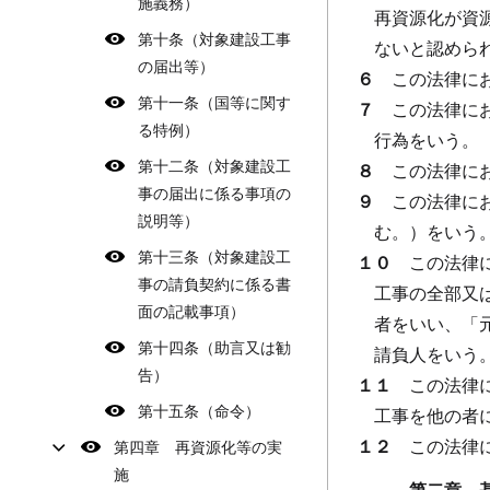
施義務）
再資源化が資
第十条（対象建設工事
ないと認めら
の届出等）
６
この法律に
第十一条（国等に関す
７
この法律に
る特例）
行為をいう。
第十二条（対象建設工
８
この法律に
事の届出に係る事項の
９
この法律に
説明等）
む。）をいう
第十三条（対象建設工
１０
この法律
事の請負契約に係る書
工事の全部又
面の記載事項）
者をいい、「
第十四条（助言又は勧
請負人をいう
告）
１１
この法律
第十五条（命令）
工事を他の者
１２
この法律
第四章 再資源化等の実
施
第二章 