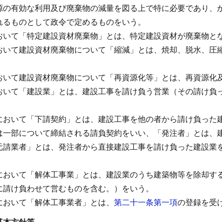
源の有効な利用及び廃棄物の減量を図る上で特に必要であり、
れるものとして政令で定めるものをいう。
おいて「特定建設資材廃棄物」とは、特定建設資材が廃棄物と
おいて建設資材廃棄物について「縮減」とは、焼却、脱水、圧
おいて建設資材廃棄物について「再資源化等」とは、再資源化
おいて「建設業」とは、建設工事を請け負う営業（その請け負
。
において「下請契約」とは、建設工事を他の者から請け負った
は一部について締結される請負契約をいい、「発注者」とは、
元請業者」とは、発注者から直接建設工事を請け負った建設業
。
において「解体工事業」とは、建設業のうち建築物等を除却す
に請け負わせて営むものを含む。）をいう。
において「解体工事業者」とは、
第二十一条第一項
の登録を受
基本方針等