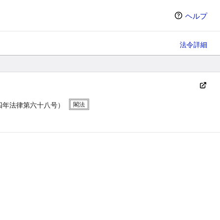
ヘルプ
法令詳細
四年法律第六十八号）
ン（選択すると条文の表示方法が変わります）