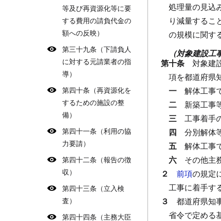
処理量の見込
等及び再資源化等に要
り減量するこ
する費用の請負代金の
額への反映）
の規模に関す
第三十九条（下請負人
（対象建設工
に対する元請業者の指
第十条
対象建
導）
項を都道府県
第四十条（再資源化を
一
解体工事
するための施設の整
二
新築工事
備）
三
工事着手
第四十一条（利用の協
四
分別解体
力要請）
五
解体工事
六
その他主
第四十二条（報告の徴
収）
２
前項
の規定
工事に着手す
第四十三条（立入検
査）
３
都道府県知
省令で定める
第四十四条（主務大臣