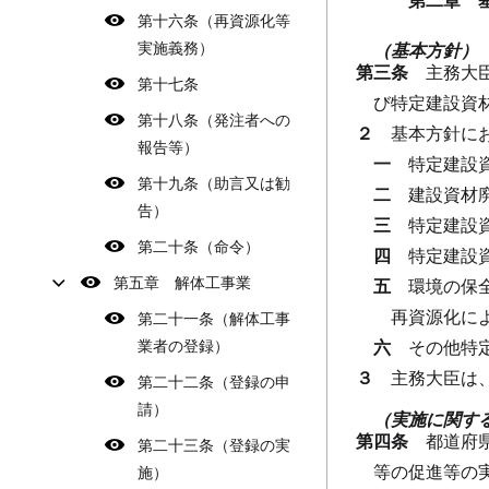
第十六条（再資源化等
実施義務）
（基本方針）
第三条
主務大
第十七条
び特定建設資
第十八条（発注者への
２
基本方針に
報告等）
一
特定建設
第十九条（助言又は勧
二
建設資材
告）
三
特定建設
第二十条（命令）
四
特定建設
第五章 解体工事業
五
環境の保
再資源化に
第二十一条（解体工事
業者の登録）
六
その他特
３
主務大臣は
第二十二条（登録の申
請）
（実施に関す
第四条
都道府
第二十三条（登録の実
等の促進等の
施）