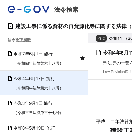
法令検索
建設工事に係る資材の再資源化等に関する法律
（
令和4年（20
時点
法令改正履歴
令和4年6月1
令和7年6月1日 施行
刑法等の一部
（令和四年法律第六十八号）
Law RevisionID
令和4年6月17日 施行
（令和四年法律第六十八号）
令和3年9月1日 施行
（令和三年法律第三十七号）
平成十二年法律
令和3年5月19日 施行
建設工