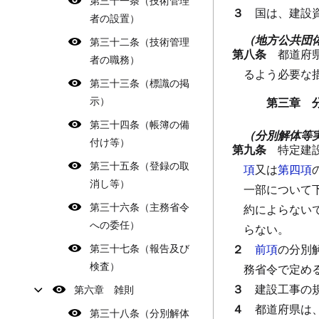
第三十一条（技術管理
３
国は、建設
者の設置）
（地方公共団
第三十二条（技術管理
第八条
都道府
者の職務）
るよう必要な
第三十三条（標識の掲
示）
第三章 
第三十四条（帳簿の備
（分別解体等
付け等）
第九条
特定建
第三十五条（登録の取
項
又は
第四項
消し等）
一部について
第三十六条（主務省令
約によらない
への委任）
らない。
第三十七条（報告及び
２
前項
の分別
検査）
務省令で定め
３
建設工事の
第六章 雑則
４
都道府県は
第三十八条（分別解体