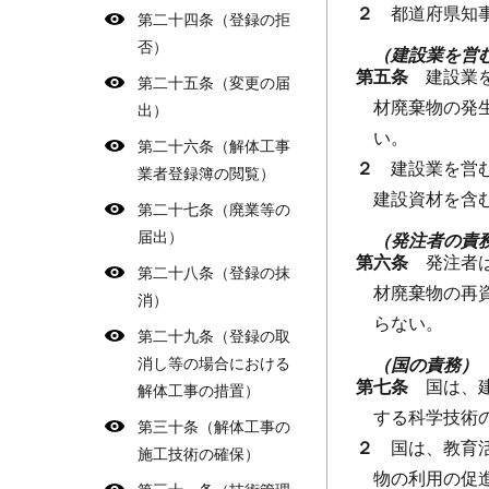
２
都道府県知
第二十四条（登録の拒
否）
（建設業を営
第五条
建設業
第二十五条（変更の届
材廃棄物の発
出）
い。
第二十六条（解体工事
２
建設業を営
業者登録簿の閲覧）
建設資材を含
第二十七条（廃業等の
届出）
（発注者の責
第六条
発注者
第二十八条（登録の抹
材廃棄物の再
消）
らない。
第二十九条（登録の取
消し等の場合における
（国の責務）
第七条
国は、
解体工事の措置）
する科学技術
第三十条（解体工事の
２
国は、教育
施工技術の確保）
物の利用の促