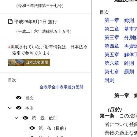
（令和三年法律第三十七号）
目次
第一章 総則
平成28年6月1日 施行
第二章 基本
（平成二十六年法律第五十五号）
第三章 分別
第四章 再資
※
掲載されていない沿革情報は、日本法令
索引で参照できます。
第五章 解体
第六章 雑則
第七章 罰則
附則
目次
全表示
全非表示
差分箇所
第一章 
目次
本則
（目的）
第一条
この法
第一章 総則
者について登
第一条（目的）
棄物の適正な