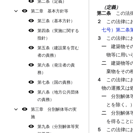
第二条（定義）
（定義）
第二章 基本方針等
第二条
この法
第三条（基本方針）
２
この法律に
七号）第二条
第四条（実施に関する
３
この法律に
指針）
一
建築物そ
第五条（建設業を営む
物等に用い
者の責務）
二
建築物等
第六条（発注者の責
棄物をその
務）
４
この法律に
第七条（国の責務）
物の運搬又は
第八条（地方公共団体
一
分別解体
の責務）
とを除く。
第三章 分別解体等の実
二
分別解体
施
を得ること
第九条（分別解体等実
５
この法律に