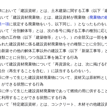
律において「建設資材」とは、土木建築に関する工事（以下「
おいて「建設資材廃棄物」とは、建設資材が廃棄物（
廃棄物の
第一項
に規定する廃棄物をいう。以下同じ。）となったものを
おいて「分別解体等」とは、次の各号に掲げる工事の種別に応
の他の工作物（以下「建築物等」という。）の全部又は一部を
られた建設資材に係る建設資材廃棄物をその種類ごとに分別し
の新築その他の解体工事以外の建設工事（以下「新築工事等」
種類ごとに分別しつつ当該工事を施工する行為
おいて建設資材廃棄物について「再資源化」とは、次に掲げる
処分（再生することを含む。）に該当するものをいう。
等に伴って生じた建設資材廃棄物について、資材又は原材料と
）ができる状態にする行為
等に伴って生じた建設資材廃棄物であって燃焼の用に供するこ
に利用することができる状態にする行為
おいて「特定建設資材」とは、コンクリート、木材その他建設