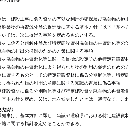
臣は、建設工事に係る資材の有効な利用の確保及び廃棄物の適
材廃棄物の再資源化等の促進等に関する基本方針（以下「基本
おいては、次に掲げる事項を定めるものとする。
資材に係る分別解体等及び特定建設資材廃棄物の再資源化等の
廃棄物の排出の抑制のための方策に関する事項
資材廃棄物の再資源化等に関する目標の設定その他特定建設資
資材廃棄物の再資源化により得られた物の利用の促進のための
全に資するものとしての特定建設資材に係る分別解体等、特定
より得られた物の利用の意義に関する知識の普及に係る事項
定建設資材に係る分別解体等及び特定建設資材廃棄物の再資源
、基本方針を定め、又はこれを変更したときは、遅滞なく、こ
る指針）
県知事は、基本方針に即し、当該都道府県における特定建設資
実施に関する指針を定めることができる。