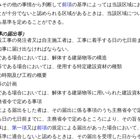
みその他の事情から判断して
前項
の基準によっては当該区域に
とが十分でないと認められる区域があるときは、当該区域につ
る基準を定めることができる。
事の届出等）
設工事の発注者又は自主施工者は、工事に着手する日の七日前
知事に届け出なければならない。
である場合においては、解体する建築物等の構造
等である場合においては、使用する特定建設資材の種類
の時期及び工程の概要
等の計画
である場合においては、解体する建築物等に用いられた建設資
務省令で定める事項
による届出をした者は、その届出に係る事項のうち主務省令で
る日の七日前までに、主務省令で定めるところにより、その旨
事は、
第一項
又は
前項
の規定による届出があった場合において
基準に適合しないと認めるときは、その届出を受理した日から