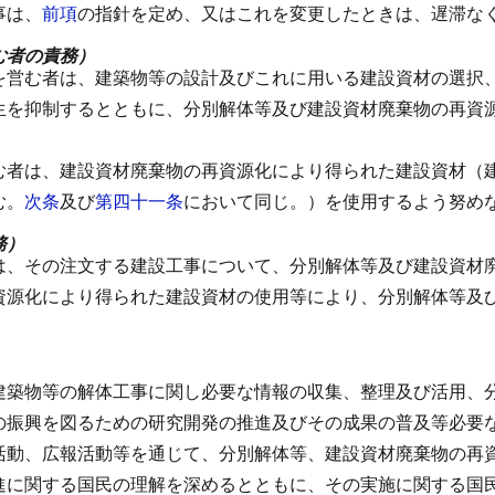
事は、
前項
の指針を定め、又はこれを変更したときは、遅滞な
む者の責務）
を営む者は、建築物等の設計及びこれに用いる建設資材の選択
生を抑制するとともに、分別解体等及び建設資材廃棄物の再資
む者は、建設資材廃棄物の再資源化により得られた建設資材（
む。
次条
及び
第四十一条
において同じ。）を使用するよう努め
務）
は、その注文する建設工事について、分別解体等及び建設資材
資源化により得られた建設資材の使用等により、分別解体等及
建築物等の解体工事に関し必要な情報の収集、整理及び活用、
の振興を図るための研究開発の推進及びその成果の普及等必要
活動、広報活動等を通じて、分別解体等、建設資材廃棄物の再
進に関する国民の理解を深めるとともに、その実施に関する国