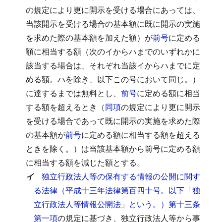
の規定により更に開示を受ける場合にあっては、
当該開示を受ける場合の基本額に既に開示の実施
を求めた際の基本額を加えた額）が
前号
に定める
額に相当する額（次のイからハまでのいずれかに
該当する場合は、それぞれ当該イからハまでに定
める額。ハを除き、以下この号において同じ。）
に達するまでは無料とし、
前号
に定める額に相当
する額を超えるとき（
同項
の規定により更に開示
を受ける場合であって既に開示の実施を求めた際
の基本額が
前号
に定める額に相当する額を超える
ときを除く。）は当該基本額から前号に定める額
に相当する額を減じた額とする。
イ
独立行政法人等の保有する情報の公開に関す
る法律（平成十三年法律第百四十号。以下「独
立行政法人等情報公開法」という。）第十三条
第一項
の規定に基づき、独立行政法人等から事