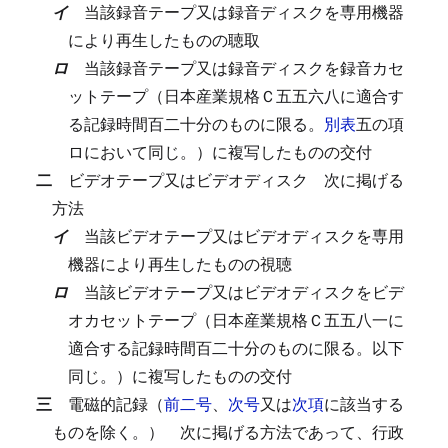
イ
当該録音テープ又は録音ディスクを専用機器
により再生したものの聴取
ロ
当該録音テープ又は録音ディスクを録音カセ
ットテープ（日本産業規格Ｃ五五六八に適合す
る記録時間百二十分のものに限る。
別表
五の項
ロにおいて同じ。）に複写したものの交付
二
ビデオテープ又はビデオディスク
次に掲げる
方法
イ
当該ビデオテープ又はビデオディスクを専用
機器により再生したものの視聴
ロ
当該ビデオテープ又はビデオディスクをビデ
オカセットテープ（日本産業規格Ｃ五五八一に
適合する記録時間百二十分のものに限る。以下
同じ。）に複写したものの交付
三
電磁的記録（
前二号
、
次号
又は
次項
に該当する
ものを除く。）
次に掲げる方法であって、行政