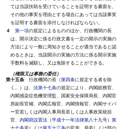
ては当該扶助を受けていることを証明する書面を、
その他の事実を理由とする場合にあっては当該事実
を証明する書面を添付しなければならない。
４
第一項
の規定によるもののほか、行政機関の長
は、開示決定に係る行政文書を一定の開示の実施の
方法により一般に周知させることが適当であると認
めるときは、当該開示の実施の方法に係る開示実施
手数料を減額し、又は免除することができる。
（権限又は事務の委任）
第十五条
行政機関の長（
第四条
に規定する者を除
く。）は、
法第十七条
の規定により、内閣総務官、
内閣感染症危機管理監、国家安全保障局長、内閣官
房副長官補、内閣広報官、内閣情報官、内閣サイバ
ー官若しくは内閣人事局長若しくは人事政策統括
官、
内閣府設置法（平成十一年法律第八十九号）第
十七条
若しくは
第五十三条
の官房、局若しくは部の