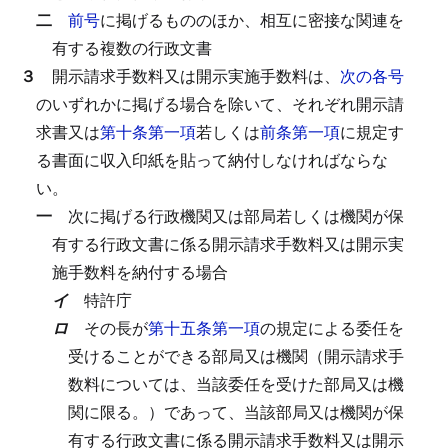
二
前号
に掲げるもののほか、相互に密接な関連を
有する複数の行政文書
３
開示請求手数料又は開示実施手数料は、
次の各号
のいずれかに掲げる場合を除いて、それぞれ開示請
求書又は
第十条第一項
若しくは
前条第一項
に規定す
る書面に収入印紙を貼って納付しなければならな
い。
一
次に掲げる行政機関又は部局若しくは機関が保
有する行政文書に係る開示請求手数料又は開示実
施手数料を納付する場合
イ
特許庁
ロ
その長が
第十五条第一項
の規定による委任を
受けることができる部局又は機関（開示請求手
数料については、当該委任を受けた部局又は機
関に限る。）であって、当該部局又は機関が保
有する行政文書に係る開示請求手数料又は開示