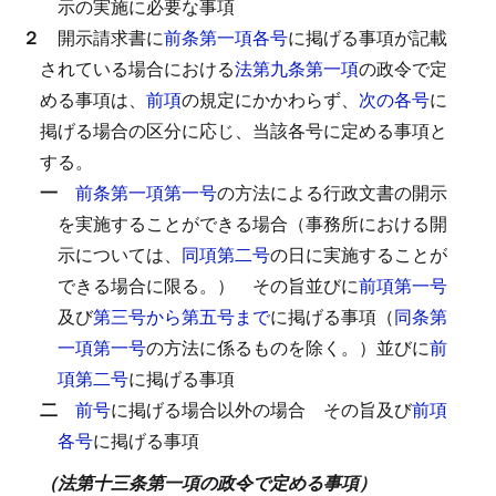
示の実施に必要な事項
２
開示請求書に
前条第一項各号
に掲げる事項が記載
されている場合における
法第九条第一項
の政令で定
める事項は、
前項
の規定にかかわらず、
次の各号
に
掲げる場合の区分に応じ、当該各号に定める事項と
する。
一
前条第一項第一号
の方法による行政文書の開示
を実施することができる場合（事務所における開
示については、
同項第二号
の日に実施することが
できる場合に限る。）
その旨並びに
前項第一号
及び
第三号から第五号まで
に掲げる事項（
同条第
一項第一号
の方法に係るものを除く。）並びに
前
項第二号
に掲げる事項
二
前号
に掲げる場合以外の場合
その旨及び
前項
各号
に掲げる事項
（法第十三条第一項の政令で定める事項）