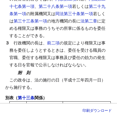
十七条第一項
、
第二十八条第一項
若しくは
第二十九
条第一項
の附属機関又は
同法第三十条第一項
若しく
は
第三十三条第一項
の地方機関の長に
法第二章
に定
める権限又は事務のうちその所掌に係るものを委任
することができる。
３
行政機関の長は、
前二項
の規定により権限又は事
務を委任しようとするときは、委任を受ける職員の
官職、委任する権限又は事務及び委任の効力の発生
する日を官報で公示しなければならない。
附 則
この政令は、法の施行の日（平成十三年四月一日）
から施行する。
別表（
第十三条
関係）
行政文
開示の実施の方
開示実施手数料の額
印刷
ダウンロード
書の種
法