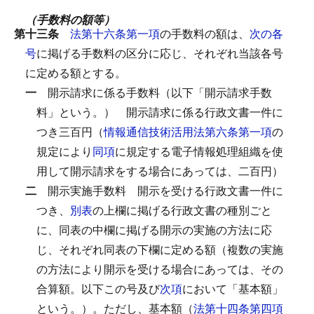
（手数料の額等）
第十三条
法第十六条第一項
の手数料の額は、
次の各
号
に掲げる手数料の区分に応じ、それぞれ当該各号
に定める額とする。
一
開示請求に係る手数料（以下「開示請求手数
料」という。）
開示請求に係る行政文書一件に
つき三百円（
情報通信技術活用法第六条第一項
の
規定により
同項
に規定する電子情報処理組織を使
用して開示請求をする場合にあっては、二百円）
二
開示実施手数料
開示を受ける行政文書一件に
つき、
別表
の上欄に掲げる行政文書の種別ごと
に、同表の中欄に掲げる開示の実施の方法に応
じ、それぞれ同表の下欄に定める額（複数の実施
の方法により開示を受ける場合にあっては、その
合算額。以下この号及び
次項
において「基本額」
という。）。
ただし、基本額（
法第十四条第四項