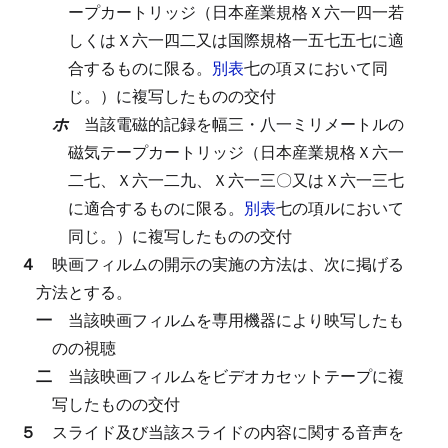
ープカートリッジ（日本産業規格Ｘ六一四一若
しくはＸ六一四二又は国際規格一五七五七に適
合するものに限る。
別表
七の項ヌにおいて同
じ。）に複写したものの交付
ホ
当該電磁的記録を幅三・八一ミリメートルの
磁気テープカートリッジ（日本産業規格Ｘ六一
二七、Ｘ六一二九、Ｘ六一三〇又はＸ六一三七
に適合するものに限る。
別表
七の項ルにおいて
同じ。）に複写したものの交付
４
映画フィルムの開示の実施の方法は、次に掲げる
方法とする。
一
当該映画フィルムを専用機器により映写したも
のの視聴
二
当該映画フィルムをビデオカセットテープに複
写したものの交付
５
スライド及び当該スライドの内容に関する音声を