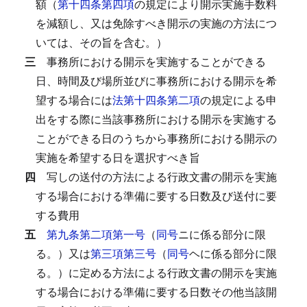
額（
第十四条第四項
の規定により開示実施手数料
を減額し、又は免除すべき開示の実施の方法につ
いては、その旨を含む。）
三
事務所における開示を実施することができる
日、時間及び場所並びに事務所における開示を希
望する場合には
法第十四条第二項
の規定による申
出をする際に当該事務所における開示を実施する
ことができる日のうちから事務所における開示の
実施を希望する日を選択すべき旨
四
写しの送付の方法による行政文書の開示を実施
する場合における準備に要する日数及び送付に要
する費用
五
第九条第二項第一号
（
同号
ニに係る部分に限
る。）又は
第三項第三号
（
同号
ヘに係る部分に限
る。）に定める方法による行政文書の開示を実施
する場合における準備に要する日数その他当該開