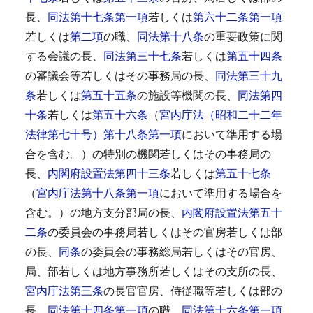
長、
同法第十七条第一項
若しくは
第六十二条第一項
若しくは
第二項
の職、
同法第十八条
の重要政策に関
する会議の長、
同法第三十七条
若しくは
第五十四条
の審議会等若しくはその事務局の長、
同法第三十九
条
若しくは
第五十五条
の施設等機関の長、
同法第四
十条
若しくは
第五十六条
（
宮内庁法（昭和二十二年
法律第七十号）第十八条第一項
において準用する場
合を含む。）の特別の機関若しくはその事務局の
長、
内閣府設置法第四十三条
若しくは
第五十七条
（
宮内庁法第十八条第一項
において準用する場合を
含む。）の地方支分部局の長、
内閣府設置法第五十
二条
の委員会の事務局若しくはその官房若しくは部
の長、
同条
の委員会の事務総局若しくはその官房、
局、部若しくは地方事務所若しくはその支所の長、
宮内庁法第三条
の長官官房、侍従職等若しくは部の
長、
同法第十四条第一項
の職、
同法第十六条第一項