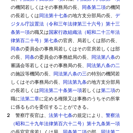
の機関若しくはその事務局の長、
同条第二項
の機関
の長若しくは
同法第十七条
の地方支分部局の長、
デ
ジタル庁設置法（令和三年法律第三十六号）第十三
条第一項
の職又は
国家行政組織法（昭和二十三年法
律第百二十号）第七条
の官房、局若しくは部の長、
同条
の委員会の事務局若しくはその官房若しくは部
の長、
同条
の委員会の事務総局の長、
同法第八条
の
審議会等若しくはその事務局の長、
同法第八条の二
の施設等機関の長、
同法第八条の三
の特別の機関若
しくはその事務局の長、
同法第九条
の地方支分部局
の長若しくは
同法第二十条第一項
若しくは
第二項
の
職に
法第二章
に定める権限又は事務のうちその所掌
に係るものを委任することができる。
２
警察庁長官は、
法第十七条
の規定により、
警察法
（昭和二十九年法律第百六十二号）第十九条第一項
の長官官房若しくは局、
同条第二項
の部、
同法第二