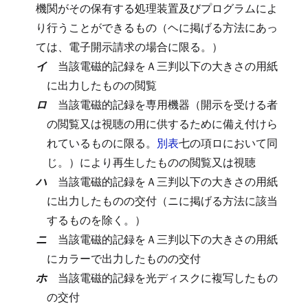
機関がその保有する処理装置及びプログラムによ
り行うことができるもの（ヘに掲げる方法にあっ
ては、電子開示請求の場合に限る。）
イ
当該電磁的記録をＡ三判以下の大きさの用紙
に出力したものの閲覧
ロ
当該電磁的記録を専用機器（開示を受ける者
の閲覧又は視聴の用に供するために備え付けら
れているものに限る。
別表
七の項ロにおいて同
じ。）により再生したものの閲覧又は視聴
ハ
当該電磁的記録をＡ三判以下の大きさの用紙
に出力したものの交付（ニに掲げる方法に該当
するものを除く。）
ニ
当該電磁的記録をＡ三判以下の大きさの用紙
にカラーで出力したものの交付
ホ
当該電磁的記録を光ディスクに複写したもの
の交付