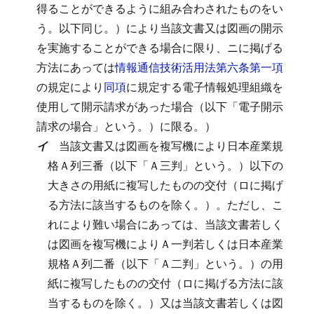
得ることができるように組み合わされたものをい
う。以下同じ。）により当該文書又は図画の開示
を実施することができる場合に限り、ニに掲げる
方法にあっては
情報通信技術活用法第六条第一項
の規定により
同項
に規定する電子情報処理組織を
使用して開示請求があった場合（以下「電子開示
請求の場合」という。）に限る。）
イ
当該文書又は図画を複写機により日本産業規
格Ａ列三番（以下「Ａ三判」という。）以下の
大きさの用紙に複写したものの交付（ロに掲げ
る方法に該当するものを除く。）。
ただし、こ
れにより難い場合にあっては、当該文書若しく
は図画を複写機によりＡ一判若しくは日本産業
規格Ａ列二番（以下「Ａ二判」という。）の用
紙に複写したものの交付（ロに掲げる方法に該
当するものを除く。）又は当該文書若しくは図