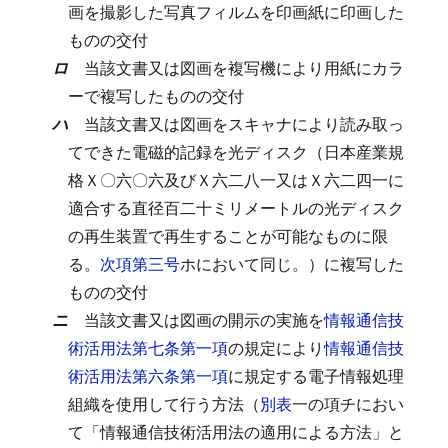
画を撮影した写真フィルムを印画紙に印画した
ものの交付
ロ
当該文書又は図画を複写機により用紙にカラ
ーで複写したものの交付
ハ
当該文書又は図画をスキャナにより読み取っ
てできた電磁的記録を光ディスク（日本産業規
格Ｘ〇六〇六及びＸ六二八一又はＸ六二四一に
適合する直径百二十ミリメートルの光ディスク
の再生装置で再生することが可能なものに限
る。
次項第三号
ホにおいて同じ。）に複写した
ものの交付
ニ
当該文書又は図画の開示の実施を
情報通信技
術活用法第七条第一項
の規定により
情報通信技
術活用法第六条第一項
に規定する電子情報処理
組織を使用して行う方法（
別表
一の項チにおい
て「情報通信技術活用法の適用による方法」と