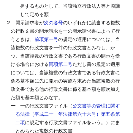
担するものとして、当該独立行政法人等と協議
して定める額
２
開示請求者が
次の各号
のいずれかに該当する複数
の行政文書の開示請求を一の開示請求書によって行
うときは、
前項第一号
の規定の適用については、当
該複数の行政文書を一件の行政文書とみなし、か
つ、当該複数の行政文書である行政文書の開示を受
ける場合における
同項第二号
ただし書の規定の適用
については、当該複数の行政文書である行政文書に
係る基本額に先に開示の実施を求めた当該複数の行
政文書である他の行政文書に係る基本額を順次加え
た額を基本額とみなす。
一
一の行政文書ファイル（
公文書等の管理に関す
る法律（平成二十一年法律第六十六号）第五条第
二項
に規定する行政文書ファイルをいう。）にま
とめられた複数の行政文書