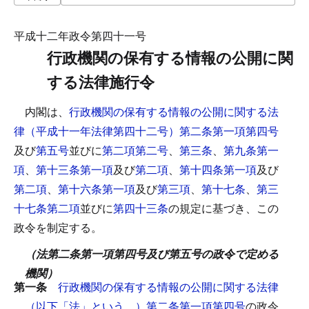
平成十二年政令第四十一号
行政機関の保有する情報の公開に関
する法律施行令
内閣は、
行政機関の保有する情報の公開に関する法
律（平成十一年法律第四十二号）第二条第一項第四号
及び
第五号
並びに
第二項第二号
、
第三条
、
第九条第一
項
、
第十三条第一項
及び
第二項
、
第十四条第一項
及び
第二項
、
第十六条第一項
及び
第三項
、
第十七条
、
第三
十七条第二項
並びに
第四十三条
の規定に基づき、この
政令を制定する。
（法第二条第一項第四号及び第五号の政令で定める
機関）
第一条
行政機関の保有する情報の公開に関する法律
（以下「法」という。）第二条第一項第四号
の政令