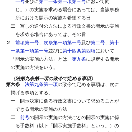
一号
並びに
第十一条第一項第三号
において同
じ。）の実施を求める場合にあっては、当該事務
所における開示の実施を希望する日
三
写しの送付の方法による行政文書の開示の実施
を求める場合にあっては、その旨
２
前項第一号
、
次条第一項第一号
及び
第二号
、
第十
一条第一項第一号
並びに
第十四条第四項
において
「開示の実施の方法」とは、
第九条
に規定する開示
の実施の方法をいう。
（法第九条第一項の政令で定める事項）
第六条
法第九条第一項
の政令で定める事項は、次に
掲げる事項とする。
一
開示決定に係る行政文書について求めることが
できる開示の実施の方法
二
前号
の開示の実施の方法ごとの開示の実施に係
る手数料（以下「開示実施手数料」という。）の