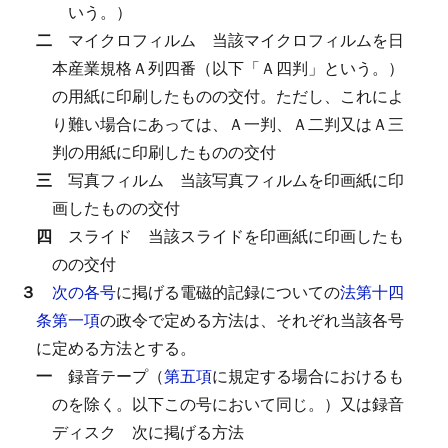
いう。）
二
マイクロフィルム
当該マイクロフィルムを日
本産業規格Ａ列四番（以下「Ａ四判」という。）
の用紙に印刷したものの交付。
ただし、これによ
り難い場合にあっては、Ａ一判、Ａ二判又はＡ三
判の用紙に印刷したものの交付
三
写真フィルム
当該写真フィルムを印画紙に印
画したものの交付
四
スライド
当該スライドを印画紙に印画したも
のの交付
３
次の各号
に掲げる電磁的記録についての
法第十四
条第一項
の政令で定める方法は、それぞれ当該各号
に定める方法とする。
一
録音テープ（
第五項
に規定する場合におけるも
のを除く。以下この号において同じ。）又は録音
ディスク
次に掲げる方法