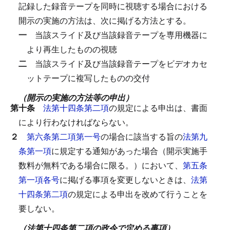
記録した録音テープを同時に視聴する場合における
開示の実施の方法は、次に掲げる方法とする。
一
当該スライド及び当該録音テープを専用機器に
より再生したものの視聴
二
当該スライド及び当該録音テープをビデオカセ
ットテープに複写したものの交付
（開示の実施の方法等の申出）
第十条
法第十四条第二項
の規定による申出は、書面
により行わなければならない。
２
第六条第二項第一号
の場合に該当する旨の
法第九
条第一項
に規定する通知があった場合（開示実施手
数料が無料である場合に限る。）において、
第五条
第一項各号
に掲げる事項を変更しないときは、
法第
十四条第二項
の規定による申出を改めて行うことを
要しない。
（法第十四条第二項の政令で定める事項）