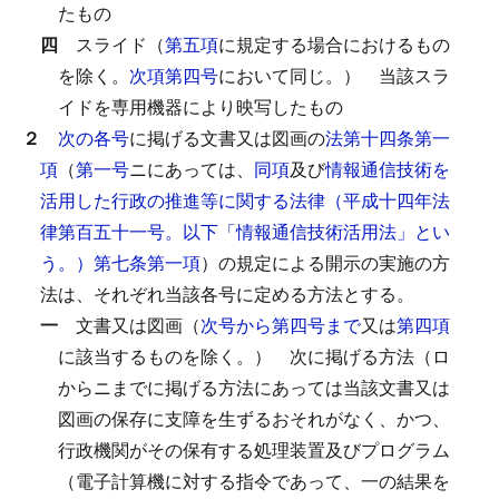
たもの
四
スライド（
第五項
に規定する場合におけるもの
を除く。
次項第四号
において同じ。）
当該スラ
イドを専用機器により映写したもの
２
次の各号
に掲げる文書又は図画の
法第十四条第一
項
（
第一号
ニにあっては、
同項
及び
情報通信技術を
活用した行政の推進等に関する法律（平成十四年法
律第百五十一号。以下「情報通信技術活用法」とい
う。）第七条第一項
）の規定による開示の実施の方
法は、それぞれ当該各号に定める方法とする。
一
文書又は図画（
次号から第四号まで
又は
第四項
に該当するものを除く。）
次に掲げる方法（ロ
からニまでに掲げる方法にあっては当該文書又は
図画の保存に支障を生ずるおそれがなく、かつ、
行政機関がその保有する処理装置及びプログラム
（電子計算機に対する指令であって、一の結果を