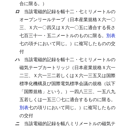
合に限る。）
ロ
当該電磁的記録を幅十二・七ミリメートルの
オープンリールテープ（日本産業規格Ｘ六一〇
三、Ｘ六一〇四又はＸ六一〇五に適合する長さ
七百三十一・五二メートルのものに限る。
別表
七の項チにおいて同じ。）に複写したものの交
付
ハ
当該電磁的記録を幅十二・七ミリメートルの
磁気テープカートリッジ（日本産業規格Ｘ六一
二三、Ｘ六一三二若しくはＸ六一三五又は国際
標準化機構及び国際電気標準会議の規格（以下
「国際規格」という。）一四八三三、一五八九
五若しくは一五三〇七に適合するものに限る。
別表
七の項リにおいて同じ。）に複写したもの
の交付
ニ
当該電磁的記録を幅八ミリメートルの磁気テ