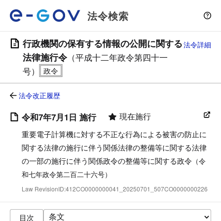
法令検索
行政機関の保有する情報の公開に関する
法令詳細
法律施行令
（平成十二年政令第四十一
号）
法令改正履歴
現在施行
令和7年7月1日 施行
重要電子計算機に対する不正な行為による被害の防止に
関する法律の施行に伴う関係法律の整備等に関する法律
の一部の施行に伴う関係政令の整備等に関する政令
（令
和七年政令第二百二十六号）
Law RevisionID:412CO0000000041_20250701_507CO0000000226
目次