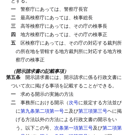
とする。
一
警察庁にあっては、警察庁長官
二
最高検察庁にあっては、検事総長
三
高等検察庁にあっては、その庁の検事長
四
地方検察庁にあっては、その庁の検事正
五
区検察庁にあっては、その庁の対応する裁判所
の所在地を管轄する地方裁判所に対応する地方検
察庁の検事正
（開示請求書の記載事項）
第五条
開示請求書には、開示請求に係る行政文書に
ついて次に掲げる事項を記載することができる。
一
求める開示の実施の方法
二
事務所における開示（
次号
に規定する方法並び
に
第九条第二項第一号
ニ及び
第三項第三号
ヘに掲
げる方法以外の方法による行政文書の開示をい
う。以下この号、
次条第一項第三号
及び
第二項第