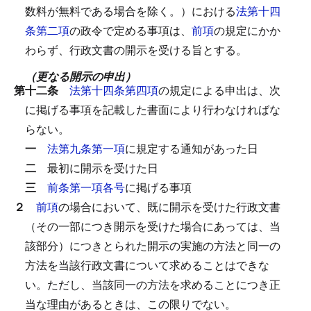
数料が無料である場合を除く。）における
法第十四
条第二項
の政令で定める事項は、
前項
の規定にかか
わらず、行政文書の開示を受ける旨とする。
（更なる開示の申出）
第十二条
法第十四条第四項
の規定による申出は、次
に掲げる事項を記載した書面により行わなければな
らない。
一
法第九条第一項
に規定する通知があった日
二
最初に開示を受けた日
三
前条第一項各号
に掲げる事項
２
前項
の場合において、既に開示を受けた行政文書
（その一部につき開示を受けた場合にあっては、当
該部分）につきとられた開示の実施の方法と同一の
方法を当該行政文書について求めることはできな
い。
ただし、当該同一の方法を求めることにつき正
当な理由があるときは、この限りでない。