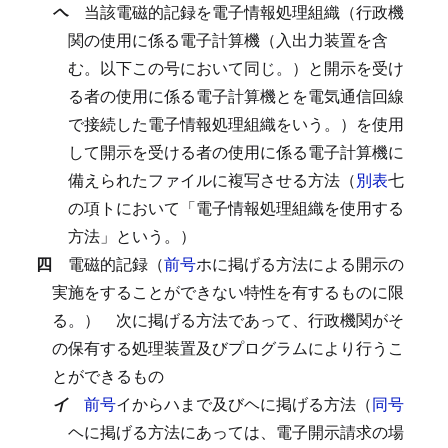
ヘ
当該電磁的記録を電子情報処理組織（行政機
関の使用に係る電子計算機（入出力装置を含
む。以下この号において同じ。）と開示を受け
る者の使用に係る電子計算機とを電気通信回線
で接続した電子情報処理組織をいう。）を使用
して開示を受ける者の使用に係る電子計算機に
備えられたファイルに複写させる方法（
別表
七
の項トにおいて「電子情報処理組織を使用する
方法」という。）
四
電磁的記録（
前号
ホに掲げる方法による開示の
実施をすることができない特性を有するものに限
る。）
次に掲げる方法であって、行政機関がそ
の保有する処理装置及びプログラムにより行うこ
とができるもの
イ
前号
イからハまで及びヘに掲げる方法（
同号
ヘに掲げる方法にあっては、電子開示請求の場