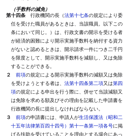
（手数料の減免）
第十四条
行政機関の長（
法第十七条
の規定により委
任を受けた職員があるときは、当該職員。以下この
条において同じ。）は、行政文書の開示を受ける者
が経済的困難により開示実施手数料を納付する資力
がないと認めるときは、開示請求一件につき二千円
を限度として、開示実施手数料を減額し、又は免除
することができる。
２
前項
の規定による開示実施手数料の減額又は免除
を受けようとする者は、
法第十四条第二項
又は
第四
項
の規定による申出を行う際に、併せて当該減額又
は免除を求める額及びその理由を記載した申請書を
行政機関の長に提出しなければならない。
３
前項
の申請書には、申請人が
生活保護法（昭和二
十五年法律第百四十四号）第十一条第一項各号
に掲
げる扶助を受けていることを理由とする場合にあっ