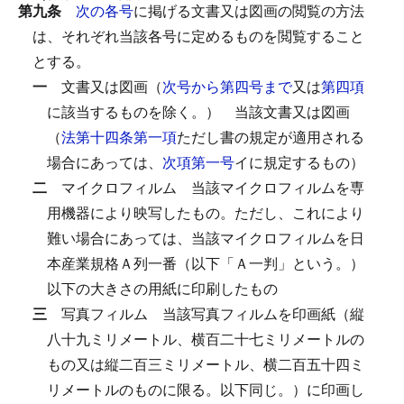
第九条
次の各号
に掲げる文書又は図画の閲覧の方法
は、それぞれ当該各号に定めるものを閲覧すること
とする。
一
文書又は図画（
次号から第四号まで
又は
第四項
に該当するものを除く。）
当該文書又は図画
（
法第十四条第一項
ただし書の規定が適用される
場合にあっては、
次項第一号
イに規定するもの）
二
マイクロフィルム
当該マイクロフィルムを専
用機器により映写したもの。
ただし、これにより
難い場合にあっては、当該マイクロフィルムを日
本産業規格Ａ列一番（以下「Ａ一判」という。）
以下の大きさの用紙に印刷したもの
三
写真フィルム
当該写真フィルムを印画紙（縦
八十九ミリメートル、横百二十七ミリメートルの
もの又は縦二百三ミリメートル、横二百五十四ミ
リメートルのものに限る。以下同じ。）に印画し