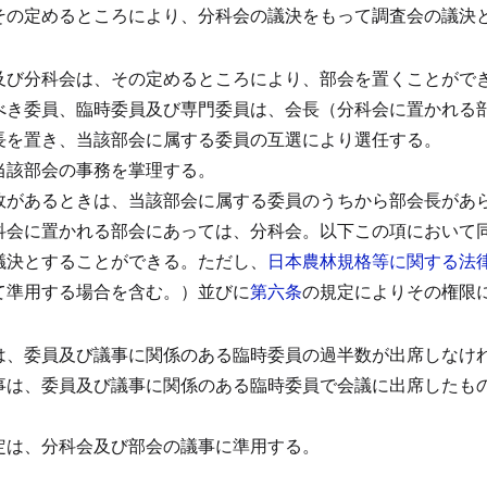
その定めるところにより、分科会の議決をもって調査会の議決
及び分科会は、その定めるところにより、部会を置くことがで
べき委員、臨時委員及び専門委員は、会長（分科会に置かれる
長を置き、当該部会に属する委員の互選により選任する。
当該部会の事務を掌理する。
故があるときは、当該部会に属する委員のうちから部会長があ
科会に置かれる部会にあっては、分科会。以下この項において
議決とすることができる。
ただし、
日本農林規格等に関する法
て準用する場合を含む。）並びに
第六条
の規定によりその権限
は、委員及び議事に関係のある臨時委員の過半数が出席しなけ
事は、委員及び議事に関係のある臨時委員で会議に出席したも
定は、分科会及び部会の議事に準用する。