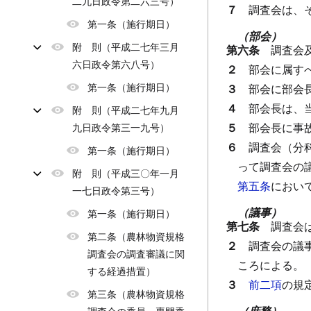
二九日政令第二六三号）
７
調査会は、
第一条（施行期日）
（部会）
附 則（平成二七年三月
第六条
調査会
六日政令第六八号）
２
部会に属す
第一条（施行期日）
３
部会に部会
４
部会長は、
附 則（平成二七年九月
５
部会長に事
九日政令第三一九号）
６
調査会（分
第一条（施行期日）
って調査会の
附 則（平成三〇年一月
第五条
におい
一七日政令第三号）
（議事）
第一条（施行期日）
第七条
調査会
第二条（農林物資規格
２
調査会の議
調査会の調査審議に関
ころによる。
する経過措置）
３
前二項
の規
第三条（農林物資規格
（庶務）