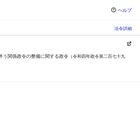
ヘルプ
法令詳細
伴う関係政令の整備に関する政令
（令和四年政令第二百七十九
ン（選択すると条文の表示方法が変わります）