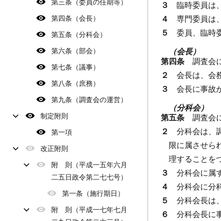
第三条（委員の任期等）
３
臨時委員は
第四条（会長）
４
専門委員は
５
委員、臨時
第五条（分科会）
第六条（部会）
（会長）
第四条
調査会
第七条（議事）
２
会長は、会
第八条（庶務）
３
会長に事故
第九条（調査会の運営）
（分科会）
制定附則
第五条
調査会
２
分科会は、
第一項
限に属させら
改正附則
理することを
附 則（平成一五年六月
３
分科会に属
二五日政令第二七七号）
４
分科会に分
第一条（施行期日）
５
分科会長は
附 則（平成一七年七月
６
分科会長に