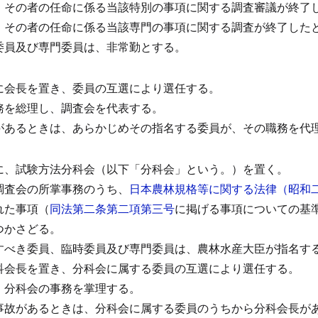
、その者の任命に係る当該特別の事項に関する調査審議が終了
、その者の任命に係る当該専門の事項に関する調査が終了した
委員及び専門委員は、非常勤とする。
に会長を置き、委員の互選により選任する。
務を総理し、調査会を代表する。
があるときは、あらかじめその指名する委員が、その職務を代
に、試験方法分科会（以下「分科会」という。）を置く。
調査会の所掌事務のうち、
日本農林規格等に関する法律（昭和
れた事項（
同法第二条第二項第三号
に掲げる事項についての基
つかさどる。
すべき委員、臨時委員及び専門委員は、農林水産大臣が指名す
科会長を置き、分科会に属する委員の互選により選任する。
、分科会の事務を掌理する。
事故があるときは、分科会に属する委員のうちから分科会長が