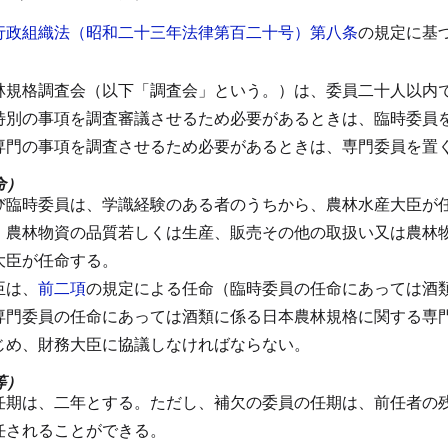
行政組織法（昭和二十三年法律第百二十号）第八条
の規定に基
林規格調査会（以下「調査会」という。）は、委員二十人以内
特別の事項を調査審議させるため必要があるときは、臨時委員
専門の事項を調査させるため必要があるときは、専門委員を置
命）
び臨時委員は、学識経験のある者のうちから、農林水産大臣が
、農林物資の品質若しくは生産、販売その他の取扱い又は農林
大臣が任命する。
臣は、
前二項
の規定による任命（臨時委員の任命にあっては酒
専門委員の任命にあっては酒類に係る日本農林規格に関する専
じめ、財務大臣に協議しなければならない。
等）
任期は、二年とする。
ただし、補欠の委員の任期は、前任者の
任されることができる。