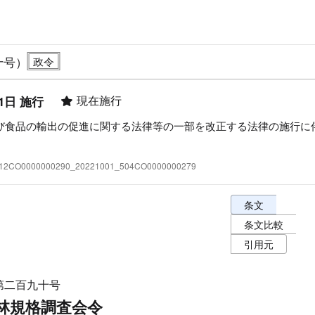
十号）
現在施行
1日 施行
び食品の輸出の促進に関する法律等の一部を改正する法律の施行に
:412CO0000000290_20221001_504CO0000000279
条文表示オプショ
条文
条文比較
引用元
第二百九十号
林規格調査会令