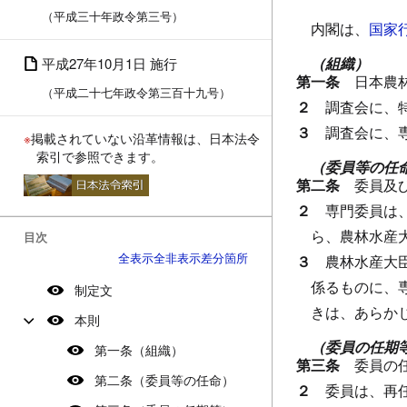
（平成三十年政令第三号）
内閣は、
国家
（組織）
平成27年10月1日 施行
第一条
日本農
（平成二十七年政令第三百十九号）
２
調査会に、
３
調査会に、
※
掲載されていない沿革情報は、日本法令
索引で参照できます。
（委員等の任
第二条
委員及
２
専門委員は
ら、農林水産
目次
全表示
全非表示
差分箇所
３
農林水産大
係るものに、
制定文
きは、あらか
本則
（委員の任期
第一条（組織）
第三条
委員の
第二条（委員等の任命）
２
委員は、再