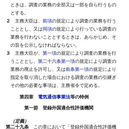
ときは、調査の業務の全部又は一部を自ら行うもの
とする。
２
主務大臣は、
前項
の規定により調査の業務を行う
こととし、又は
同項
の規定により行っている調査の
業務を行わないこととするときは、あらかじめ、そ
の旨を公示しなければならない。
３
主務大臣が、
第一項
の規定により調査の業務を行
うこととし、
第二十六条第一項
の規定により調査の
業務の廃止を許可し、又は
前条第一項
の規定により
指定を取り消した場合における調査の業務の引継ぎ
その他の必要な事項は、主務省令で定める。
第四章
電気通信事業法
等の特例
第一節 登録外国適合性評価機関
（定義）
第二十九条
この章において「登録外国適合性評価機