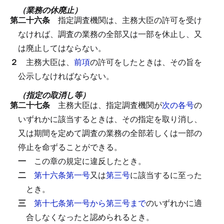
（業務の休廃止）
第二十六条
指定調査機関は、主務大臣の許可を受け
なければ、調査の業務の全部又は一部を休止し、又
は廃止してはならない。
２
主務大臣は、
前項
の許可をしたときは、その旨を
公示しなければならない。
（指定の取消し等）
第二十七条
主務大臣は、指定調査機関が
次の各号
の
いずれかに該当するときは、その指定を取り消し、
又は期間を定めて調査の業務の全部若しくは一部の
停止を命ずることができる。
一
この章の規定に違反したとき。
二
第十六条第一号
又は
第三号
に該当するに至った
とき。
三
第十七条第一号から第三号まで
のいずれかに適
合しなくなったと認められるとき。