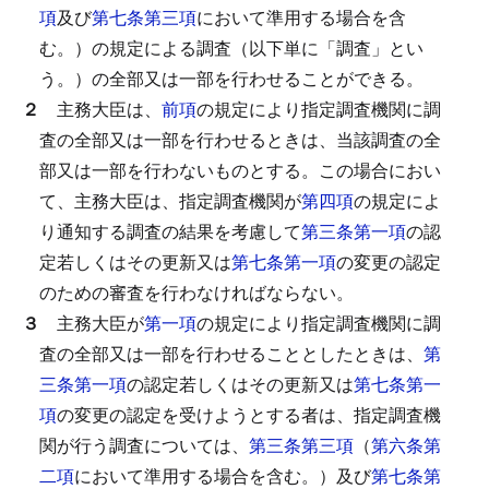
項
及び
第七条第三項
において準用する場合を含
む。）の規定による調査（以下単に「調査」とい
う。）の全部又は一部を行わせることができる。
２
主務大臣は、
前項
の規定により指定調査機関に調
査の全部又は一部を行わせるときは、当該調査の全
部又は一部を行わないものとする。
この場合におい
て、主務大臣は、指定調査機関が
第四項
の規定によ
り通知する調査の結果を考慮して
第三条第一項
の認
定若しくはその更新又は
第七条第一項
の変更の認定
のための審査を行わなければならない。
３
主務大臣が
第一項
の規定により指定調査機関に調
査の全部又は一部を行わせることとしたときは、
第
三条第一項
の認定若しくはその更新又は
第七条第一
項
の変更の認定を受けようとする者は、指定調査機
関が行う調査については、
第三条第三項
（
第六条第
二項
において準用する場合を含む。）及び
第七条第