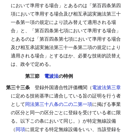
において準用する場合」とあるのは「第百四条第四
項において準用する場合及び相互承認実施法第三十
一条第一項の規定により読み替えて適用される場
合」と、「第百四条第七項において準用する場合」
とあるのは「第百四条第七項において準用する場合
及び相互承認実施法第三十一条第二項の規定により
適用される場合」とするほか、必要な技術的読替え
は、政令で定める。
第三節
電波法
の特例
第三十三条
登録外国適合性評価機関（
電波法第三章
に定める技術基準に適合している旨の証明を行う者
として
同法第三十八条の二の二第一項
に掲げる事業
の区分と同一の区分ごとに登録を受けている者に限
る。以下この条において同じ。）が特定無線設備
（
同項
に規定する特定無線設備をいい、当該登録を