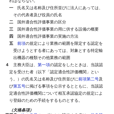
ればならない。
一
氏名又は名称及び住所並びに法人にあっては、
その代表者及び役員の氏名
二
国外適合性評価事業の区分
三
国外適合性評価事業の用に供する設備の概要
四
国外適合性評価事業の実施の方法
五
前項
の規定により業務の範囲を限定する認定を
受けようとする者にあっては、対象とする特定輸
出機器の種類その他業務の範囲
４
主務大臣は、
第一項
の認定をしたときは、当該認
定を受けた者（以下「認定適合性評価機関」とい
う。）の氏名又は名称及び住所並びに
前項第二号
及
び
第五号
に掲げる事項を公示するとともに、当該認
定適合性評価機関について相互承認協定の規定によ
り登録のための手続をするものとする。
（欠格条項）