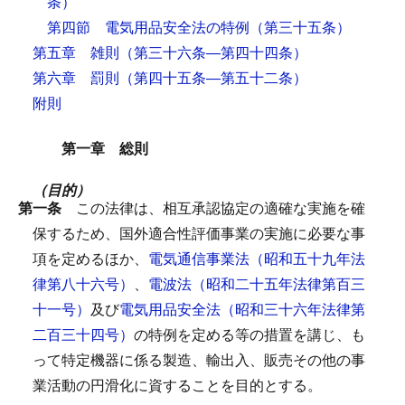
条）
第四節 電気用品安全法の特例
（第三十五条）
第五章 雑則
（第三十六条―第四十四条）
第六章 罰則
（第四十五条―第五十二条）
附則
第一章 総則
（目的）
第一条
この法律は、相互承認協定の適確な実施を確
保するため、国外適合性評価事業の実施に必要な事
項を定めるほか、
電気通信事業法（昭和五十九年法
律第八十六号）
、
電波法（昭和二十五年法律第百三
十一号）
及び
電気用品安全法（昭和三十六年法律第
二百三十四号）
の特例を定める等の措置を講じ、も
って特定機器に係る製造、輸出入、販売その他の事
業活動の円滑化に資することを目的とする。