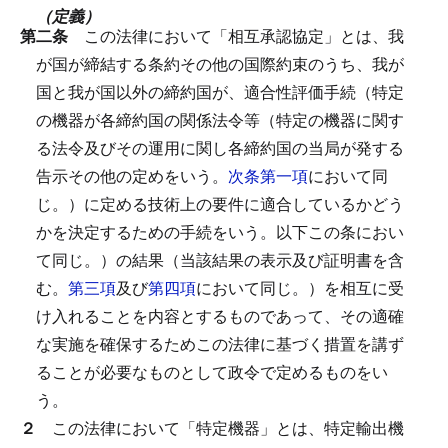
（定義）
第二条
この法律において「相互承認協定」とは、我
が国が締結する条約その他の国際約束のうち、我が
国と我が国以外の締約国が、適合性評価手続（特定
の機器が各締約国の関係法令等（特定の機器に関す
る法令及びその運用に関し各締約国の当局が発する
告示その他の定めをいう。
次条第一項
において同
じ。）に定める技術上の要件に適合しているかどう
かを決定するための手続をいう。以下この条におい
て同じ。）の結果（当該結果の表示及び証明書を含
む。
第三項
及び
第四項
において同じ。）を相互に受
け入れることを内容とするものであって、その適確
な実施を確保するためこの法律に基づく措置を講ず
ることが必要なものとして政令で定めるものをい
う。
２
この法律において「特定機器」とは、特定輸出機