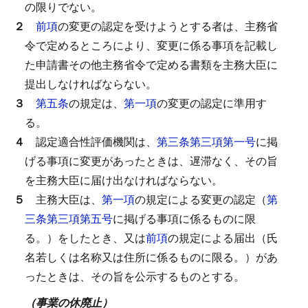
の限りでない。
２
前項
の変更の認定を受けようとする者は、主務省
令で定めるところにより、変更に係る事項を記載し
た申請書その他主務省令で定める書類を主務大臣に
提出しなければならない。
３
第五条
の規定は、
第一項
の変更の認定に準用す
る。
４
認定適合性評価機関は、
第三条第三項第一号
に掲
げる事項に変更があったときは、遅滞なく、その旨
を主務大臣に届け出なければならない。
５
主務大臣は、
第一項
の規定による変更の認定（
第
三条第三項第五号
に掲げる事項に係るものに限
る。）をしたとき、又は
前項
の規定による届出（氏
名若しくは名称又は住所に係るものに限る。）があ
ったときは、その旨を公示するものとする。
（事業の休廃止）