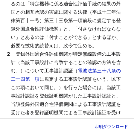
るのは「特定機器に係る適合性評価手続の結果の外
国との相互承認の実施に関する法律（平成十三年法
律第百十一号）第三十三条第一項前段に規定する登
録外国適合性評価機関」と、「付さなければならな
い」とあるのは「付すことができる」とするほか、
必要な技術的読替えは、政令で定める。
２
登録外国適合性評価機関が特定無線設備の工事設
計（当該工事設計に合致することの確認の方法を含
む。）について工事設計認証（
電波法第三十八条の
二十四第一項
に規定する工事設計認証をいう。以下
この項において同じ。）を行った場合には、当該工
事設計認証を登録証明機関がした工事設計認証と、
当該登録外国適合性評価機関による工事設計認証を
受けた者を登録証明機関による工事設計認証を受け
た者とそれぞれみなして、
同法第三十八条の二十五
印刷
ダウンロード
から第三十八条の二十七まで、
第三十八条の二十八