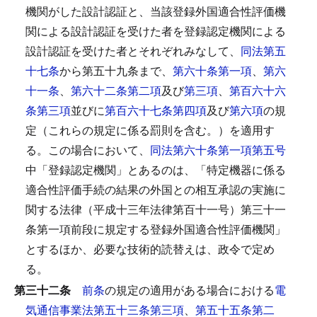
機関がした設計認証と、当該登録外国適合性評価機
関による設計認証を受けた者を登録認定機関による
設計認証を受けた者とそれぞれみなして、
同法第五
十七条
から第五十九条まで、
第六十条第一項
、
第六
十一条
、
第六十二条第二項
及び
第三項
、
第百六十六
条第三項
並びに
第百六十七条第四項
及び
第六項
の規
定（これらの規定に係る罰則を含む。）を適用す
る。
この場合において、
同法第六十条第一項第五号
中「登録認定機関」とあるのは、「特定機器に係る
適合性評価手続の結果の外国との相互承認の実施に
関する法律（平成十三年法律第百十一号）第三十一
条第一項前段に規定する登録外国適合性評価機関」
とするほか、必要な技術的読替えは、政令で定め
る。
第三十二条
前条
の規定の適用がある場合における
電
気通信事業法第五十三条第三項
、
第五十五条第二