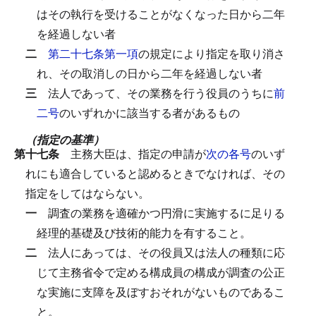
はその執行を受けることがなくなった日から二年
を経過しない者
二
第二十七条第一項
の規定により指定を取り消さ
れ、その取消しの日から二年を経過しない者
三
法人であって、その業務を行う役員のうちに
前
二号
のいずれかに該当する者があるもの
（指定の基準）
第十七条
主務大臣は、指定の申請が
次の各号
のいず
れにも適合していると認めるときでなければ、その
指定をしてはならない。
一
調査の業務を適確かつ円滑に実施するに足りる
経理的基礎及び技術的能力を有すること。
二
法人にあっては、その役員又は法人の種類に応
じて主務省令で定める構成員の構成が調査の公正
な実施に支障を及ぼすおそれがないものであるこ
と。