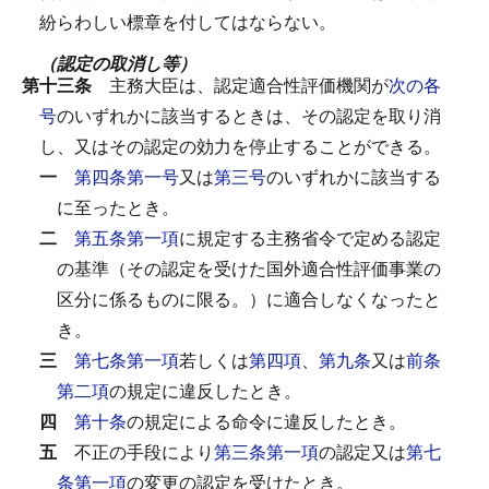
紛らわしい標章を付してはならない。
（認定の取消し等）
第十三条
主務大臣は、認定適合性評価機関が
次の各
号
のいずれかに該当するときは、その認定を取り消
し、又はその認定の効力を停止することができる。
一
第四条第一号
又は
第三号
のいずれかに該当する
に至ったとき。
二
第五条第一項
に規定する主務省令で定める認定
の基準（その認定を受けた国外適合性評価事業の
区分に係るものに限る。）に適合しなくなったと
き。
三
第七条第一項
若しくは
第四項
、
第九条
又は
前条
第二項
の規定に違反したとき。
四
第十条
の規定による命令に違反したとき。
五
不正の手段により
第三条第一項
の認定又は
第七
条第一項
の変更の認定を受けたとき。