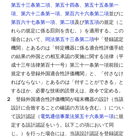
第五十三条第二項
、
第五十四条
、
第五十五条第一
項
、
第六十二条第一項
、
第百六十六条第二項
並びに
第百六十七条第一項
、
第二項
及び
第五項
の規定（こ
れらの規定に係る罰則を含む。）を適用する。
この
場合において、
同法第五十三条第二項
中「登録認定
機関」とあるのは「特定機器に係る適合性評価手続
の結果の外国との相互承認の実施に関する法律（平
成十三年法律第百十一号）第三十一条第一項前段に
規定する登録外国適合性評価機関」と、「付さなけ
ればならない」とあるのは「付すことができる」と
するほか、必要な技術的読替えは、政令で定める。
２
登録外国適合性評価機関が端末機器の設計（当該
設計に合致することの確認の方法を含む。）につい
て設計認証（
電気通信事業法第五十六条第一項
に規
定する設計認証をいう。以下この項において同
じ。）を行った場合には、当該設計認証を登録認定