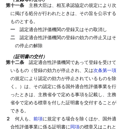
第十一条
主務大臣は、相互承認協定の規定により次
に掲げる処分が行われたときは、その旨を公示する
ものとする。
一
認定適合性評価機関の登録又はその取消し
二
認定適合性評価機関の登録の効力の停止又はそ
の停止の解除
（証明書の交付）
第十二条
認定適合性評価機関であって登録を受けて
いるもの（登録の効力が停止され、又は
次条第一項
の規定により認定の効力が停止されているものを除
く。）は、その認定に係る国外適合性評価事業を行
ったときは、主務省令で定める事項を記載し、主務
省令で定める標章を付した証明書を交付することが
できる。
２
何人も、
前項
に規定する場合を除くほか、国外適
合性評価事業に係る証明書に
同項
の標章又はこれと