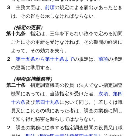
３
主務大臣は、
前項
の規定による届出があったとき
は、その旨を公示しなければならない。
（指定の更新）
第十九条
指定は、三年を下らない政令で定める期間
ごとにその更新を受けなければ、その期間の経過に
よって、その効力を失う。
２
第十五条から第十七条まで
の規定は、
前項
の指定
の更新に準用する。
（秘密保持義務等）
第二十条
指定調査機関の役員（法人でない指定調査
機関にあっては、当該指定を受けた者。
次項
、
第四
十六条
及び
第四十九条
において同じ。）若しくは職
員又はこれらの職にあった者は、調査の業務に関し
て知り得た秘密を漏らしてはならない。
２
調査の業務に従事する指定調査機関の役員又は職
員は、
刑法（明治四十年法律第四十五号）
その他の