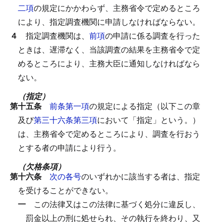
二項
の規定にかかわらず、主務省令で定めるところ
により、指定調査機関に申請しなければならない。
４
指定調査機関は、
前項
の申請に係る調査を行った
ときは、遅滞なく、当該調査の結果を主務省令で定
めるところにより、主務大臣に通知しなければなら
ない。
（指定）
第十五条
前条第一項
の規定による指定（以下この章
及び
第三十六条第三項
において「指定」という。）
は、主務省令で定めるところにより、調査を行おう
とする者の申請により行う。
（欠格条項）
第十六条
次の各号
のいずれかに該当する者は、指定
を受けることができない。
一
この法律又はこの法律に基づく処分に違反し、
罰金以上の刑に処せられ、その執行を終わり、又