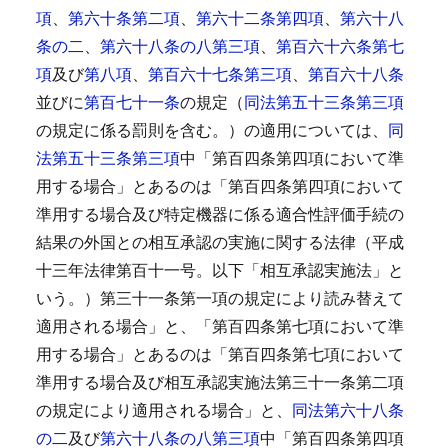
項
、
第六十条第二項
、
第六十二条第四項
、
第六十八
条の二
、
第六十八条の八第三項
、
第百六十六条第七
項
及び
第八項
、
第百六十七条第三項
、
第百六十八条
並びに
第百七十一条
の規定（
同法第五十三条第三項
の規定に係る罰則を含む。）の適用については、
同
法第五十三条第三項
中「第百四条第四項において準
用する場合」とあるのは「第百四条第四項において
準用する場合及び特定機器に係る適合性評価手続の
結果の外国との相互承認の実施に関する法律（平成
十三年法律第百十一号。以下「相互承認実施法」と
いう。）第三十一条第一項の規定により読み替えて
適用される場合」と、「第百四条第七項において準
用する場合」とあるのは「第百四条第七項において
準用する場合及び相互承認実施法第三十一条第二項
の規定により適用される場合」と、
同法第六十八条
の二
及び
第六十八条の八第三項
中「第百四条第四項