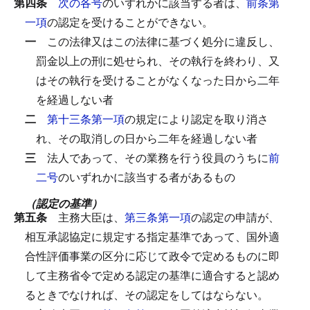
第四条
次の各号
のいずれかに該当する者は、
前条第
一項
の認定を受けることができない。
一
この法律又はこの法律に基づく処分に違反し、
罰金以上の刑に処せられ、その執行を終わり、又
はその執行を受けることがなくなった日から二年
を経過しない者
二
第十三条第一項
の規定により認定を取り消さ
れ、その取消しの日から二年を経過しない者
三
法人であって、その業務を行う役員のうちに
前
二号
のいずれかに該当する者があるもの
（認定の基準）
第五条
主務大臣は、
第三条第一項
の認定の申請が、
相互承認協定に規定する指定基準であって、国外適
合性評価事業の区分に応じて政令で定めるものに即
して主務省令で定める認定の基準に適合すると認め
るときでなければ、その認定をしてはならない。