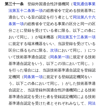
第三十一条
登録外国適合性評価機関（
電気通信事業
法第五十二条第一項
の総務省令で定める技術基準に
適合している旨の認定を行う者として
同法第八十六
条第一項
の総務省令で定める事業の区分と同一の区
分ごとに登録を受けている者に限る。以下この条に
おいて同じ。）が端末機器（
同法第五十三条第一項
に規定する端末機器をいい、当該登録を受けている
区分に係るものに限る。
次項
において同じ。）につ
いて技術基準適合認定（
同条第一項
に規定する技術
基準適合認定をいう。以下この項において同じ。）
を行った場合には、当該技術基準適合認定を登録認
定機関（
同条第一項
に規定する登録認定機関をい
う。以下この条において同じ。）がした技術基準適
合認定と、当該登録外国適合性評価機関による技術
基準適合認定を受けた者を登録認定機関による技術
基準適合認定を受けた者とそれぞれみなして、
同法