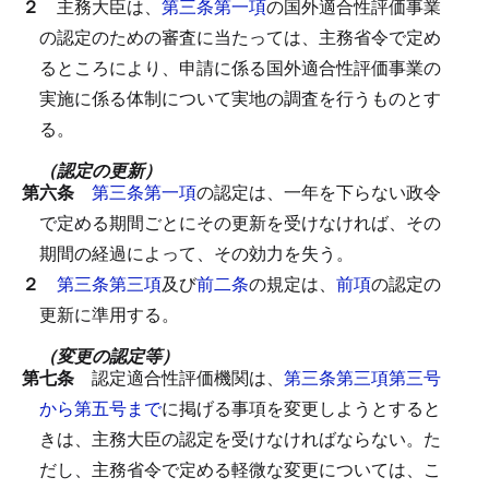
２
主務大臣は、
第三条第一項
の国外適合性評価事業
の認定のための審査に当たっては、主務省令で定め
るところにより、申請に係る国外適合性評価事業の
実施に係る体制について実地の調査を行うものとす
る。
（認定の更新）
第六条
第三条第一項
の認定は、一年を下らない政令
で定める期間ごとにその更新を受けなければ、その
期間の経過によって、その効力を失う。
２
第三条第三項
及び
前二条
の規定は、
前項
の認定の
更新に準用する。
（変更の認定等）
第七条
認定適合性評価機関は、
第三条第三項第三号
から第五号まで
に掲げる事項を変更しようとすると
きは、主務大臣の認定を受けなければならない。
た
だし、主務省令で定める軽微な変更については、こ