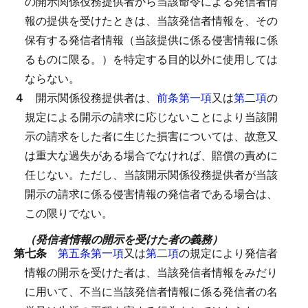
の開示関係役務提供者から当該命令による発信者情
報の提供を受けたときは、当該発信者情報を、その
保有する発信者情報（当該提供に係る侵害情報に係
るものに限る。）を特定する目的以外に使用しては
ならない。
４
開示関係役務提供者は、
前条第一項
又は
第二項
の
規定による開示の請求に応じないことにより当該開
示の請求をした者に生じた損害については、故意又
は重大な過失がある場合でなければ、賠償の責めに
任じない。
ただし、当該開示関係役務提供者が当該
開示の請求に係る侵害情報の発信者である場合は、
この限りでない。
（発信者情報の開示を受けた者の義務）
第七条
第五条第一項
又は
第二項
の規定により発信者
情報の開示を受けた者は、当該発信者情報をみだり
に用いて、不当に当該発信者情報に係る発信者の名