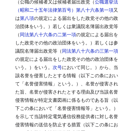
（公職の候補者又は候補者届出政党（
公職選挙法
（昭和二十五年法律第百号）第八十六条第一項
又
は
第八項
の規定による届出をした政党その他の政
治団体をいう。）若しくは衆議院名簿届出政党等
（
同法第八十六条の二第一項
の規定による届出を
した政党その他の政治団体をいう。）若しくは参
議院名簿届出政党等（
同法第八十六条の三第一項
の規定による届出をした政党その他の政治団体を
いう。）をいう。
次号
において同じ。）から、当
該名誉を侵害したとする情報（以下この条におい
て「名誉侵害情報」という。）、名誉が侵害され
た旨、名誉が侵害されたとする理由及び当該名誉
侵害情報が特定文書図画に係るものである旨（以
下この条において「名誉侵害情報等」という。）
を示して当該特定電気通信役務提供者に対し名誉
侵害情報の送信を防止する措置（以下この条にお