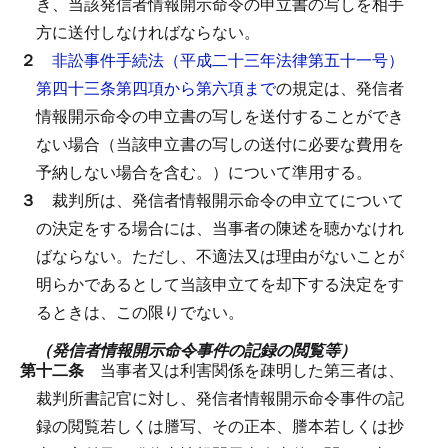
き、当該発信者情報開示命令の申立書の写しを相手
方に送付しなければならない。
２
非訟事件手続法（平成二十三年法律第五十一号）
第四十三条第四項から第六項まで
の規定は、発信者
情報開示命令の申立書の写しを送付することができ
ない場合（当該申立書の写しの送付に必要な費用を
予納しない場合を含む。）について準用する。
３
裁判所は、発信者情報開示命令の申立てについて
の決定をする場合には、当事者の陳述を聴かなけれ
ばならない。
ただし、不適法又は理由がないことが
明らかであるとして当該申立てを却下する決定をす
るときは、この限りでない。
（発信者情報開示命令事件の記録の閲覧等）
第十二条
当事者又は利害関係を疎明した第三者は、
裁判所書記官に対し、発信者情報開示命令事件の記
録の閲覧若しくは謄写、その正本、謄本若しくは抄