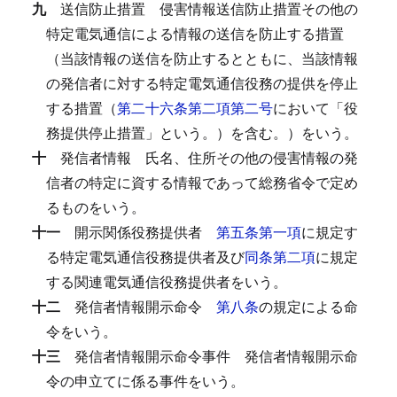
九
送信防止措置
侵害情報送信防止措置その他の
特定電気通信による情報の送信を防止する措置
（当該情報の送信を防止するとともに、当該情報
の発信者に対する特定電気通信役務の提供を停止
する措置（
第二十六条第二項第二号
において「役
務提供停止措置」という。）を含む。）をいう。
十
発信者情報
氏名、住所その他の侵害情報の発
信者の特定に資する情報であって総務省令で定め
るものをいう。
十一
開示関係役務提供者
第五条第一項
に規定す
る特定電気通信役務提供者及び
同条第二項
に規定
する関連電気通信役務提供者をいう。
十二
発信者情報開示命令
第八条
の規定による命
令をいう。
十三
発信者情報開示命令事件
発信者情報開示命
令の申立てに係る事件をいう。