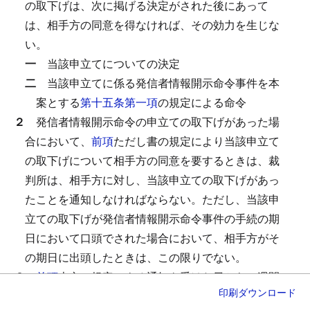
の取下げは、次に掲げる決定がされた後にあって
は、相手方の同意を得なければ、その効力を生じな
い。
一
当該申立てについての決定
二
当該申立てに係る発信者情報開示命令事件を本
案とする
第十五条第一項
の規定による命令
２
発信者情報開示命令の申立ての取下げがあった場
合において、
前項
ただし書の規定により当該申立て
の取下げについて相手方の同意を要するときは、裁
判所は、相手方に対し、当該申立ての取下げがあっ
たことを通知しなければならない。
ただし、当該申
立ての取下げが発信者情報開示命令事件の手続の期
日において口頭でされた場合において、相手方がそ
の期日に出頭したときは、この限りでない。
３
前項
本文の規定による通知を受けた日から二週間
印刷
ダウンロード
以内に相手方が異議を述べないときは、当該通知に