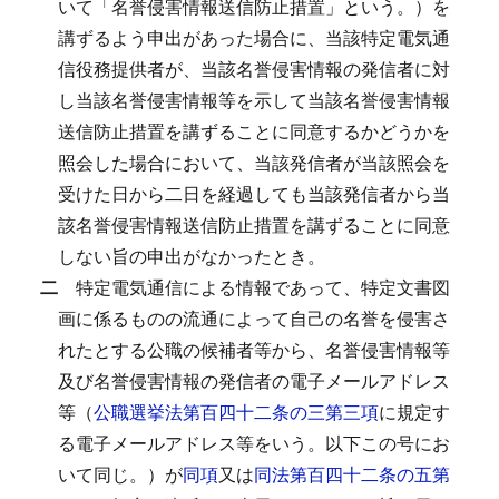
いて「名誉侵害情報送信防止措置」という。）を
講ずるよう申出があった場合に、当該特定電気通
信役務提供者が、当該名誉侵害情報の発信者に対
し当該名誉侵害情報等を示して当該名誉侵害情報
送信防止措置を講ずることに同意するかどうかを
照会した場合において、当該発信者が当該照会を
受けた日から二日を経過しても当該発信者から当
該名誉侵害情報送信防止措置を講ずることに同意
しない旨の申出がなかったとき。
二
特定電気通信による情報であって、特定文書図
画に係るものの流通によって自己の名誉を侵害さ
れたとする公職の候補者等から、名誉侵害情報等
及び名誉侵害情報の発信者の電子メールアドレス
等（
公職選挙法第百四十二条の三第三項
に規定す
る電子メールアドレス等をいう。以下この号にお
いて同じ。）が
同項
又は
同法第百四十二条の五第