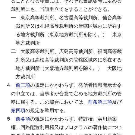
ることとなる場合には、それぞれ当該各号に定める
裁判所にも、当該申立てをすることができる。
一
東京高等裁判所、名古屋高等裁判所、仙台高等
裁判所又は札幌高等裁判所の管轄区域内に所在す
る地方裁判所（東京地方裁判所を除く。）
東京
地方裁判所
二
大阪高等裁判所、広島高等裁判所、福岡高等裁
判所又は高松高等裁判所の管轄区域内に所在する
地方裁判所（大阪地方裁判所を除く。）
大阪地
方裁判所
４
前三項
の規定にかかわらず、発信者情報開示命令
の申立ては、当事者が合意で定める地方裁判所の管
轄に属する。
この場合においては、
前条第三項
及び
第四項
の規定を準用する。
５
前各項
の規定にかかわらず、特許権、実用新案
権、回路配置利用権又はプログラムの著作物につい