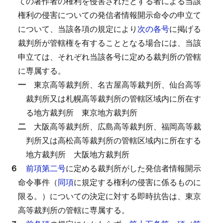
ての著作者の権利を侵害されたとする者による当該
権利の侵害についての発信者情報開示命令の申立て
について、当該各項の規定により
次の各号
に掲げる
裁判所が管轄権を有することとなる場合には、当該
申立ては、それぞれ当該各号に定める裁判所の管轄
に専属する。
一
東京高等裁判所、名古屋高等裁判所、仙台高等
裁判所又は札幌高等裁判所の管轄区域内に所在す
る地方裁判所
東京地方裁判所
二
大阪高等裁判所、広島高等裁判所、福岡高等裁
判所又は高松高等裁判所の管轄区域内に所在する
地方裁判所
大阪地方裁判所
６
前項第二号
に定める裁判所がした発信者情報開示
命令事件（
同項
に規定する権利の侵害に係るものに
限る。）についての決定に対する即時抗告は、東京
高等裁判所の管轄に専属する。