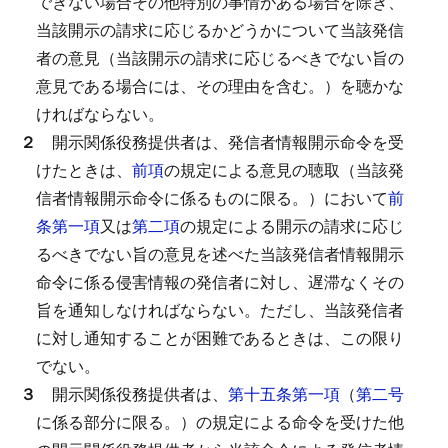
できない場合その他特別の事情がある場合を除き、
当該開示の請求に応じるかどうかについて当該発信
者の意見（当該開示の請求に応じるべきでない旨の
意見である場合には、その理由を含む。）を聴かな
ければならない。
２
開示関係役務提供者は、発信者情報開示命令を受
けたときは、
前項
の規定による意見の聴取（当該発
信者情報開示命令に係るものに限る。）において
前
条第一項
又は
第二項
の規定による開示の請求に応じ
るべきでない旨の意見を述べた当該発信者情報開示
命令に係る侵害情報の発信者に対し、遅滞なくその
旨を通知しなければならない。
ただし、当該発信者
に対し通知することが困難であるときは、この限り
でない。
３
開示関係役務提供者は、
第十五条第一項
（
第二号
に係る部分に限る。）の規定による命令を受けた他