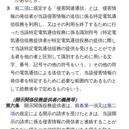
３
前二項
に規定する「侵害関連通信」とは、侵害情
報の発信者が当該侵害情報の送信に係る特定電気通
信役務を利用し、又はその利用を終了するために行
った当該特定電気通信役務に係る識別符号（特定電
気通信役務提供者が特定電気通信役務の提供に際し
て当該特定電気通信役務の提供を受けることができ
る者を他の者と区別して識別するために用いる文
字、番号、記号その他の符号をいう。）その他の符
号の電気通信による送信であって、当該侵害情報の
発信者を特定するために必要な範囲内であるものと
して総務省令で定めるものをいう。
（開示関係役務提供者の義務等）
第六条
開示関係役務提供者は、
前条第一項
又は
第二
項
の規定による開示の請求を受けたときは、当該開
示の請求に係る侵害情報の発信者と連絡することが