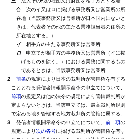
三
法人その他の社団又は財団を相手方とする場
合
次のイ又はロに掲げる事務所又は営業所の所
在地（当該事務所又は営業所が日本国内にないと
きは、代表者その他の主たる業務担当者の住所の
所在地とする。）
イ
相手方の主たる事務所又は営業所
ロ
申立てが相手方の事務所又は営業所（イに掲
げるものを除く。）における業務に関するもの
であるときは、当該事務所又は営業所
２
前条
の規定により日本の裁判所が管轄権を有する
こととなる発信者情報開示命令の申立てについて、
前項
の規定又は他の法令の規定により管轄裁判所が
定まらないときは、当該申立ては、最高裁判所規則
で定める地を管轄する地方裁判所の管轄に属する。
３
発信者情報開示命令の申立てについて、
前二項
の
規定により
次の各号
に掲げる裁判所が管轄権を有す