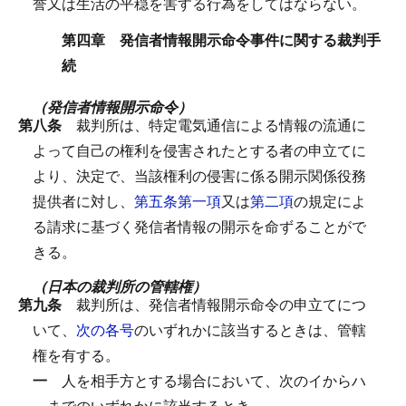
誉又は生活の平穏を害する行為をしてはならない。
第四章 発信者情報開示命令事件に関する裁判手
続
（発信者情報開示命令）
第八条
裁判所は、特定電気通信による情報の流通に
よって自己の権利を侵害されたとする者の申立てに
より、決定で、当該権利の侵害に係る開示関係役務
提供者に対し、
第五条第一項
又は
第二項
の規定によ
る請求に基づく発信者情報の開示を命ずることがで
きる。
（日本の裁判所の管轄権）
第九条
裁判所は、発信者情報開示命令の申立てにつ
いて、
次の各号
のいずれかに該当するときは、管轄
権を有する。
一
人を相手方とする場合において、次のイからハ
までのいずれかに該当するとき。