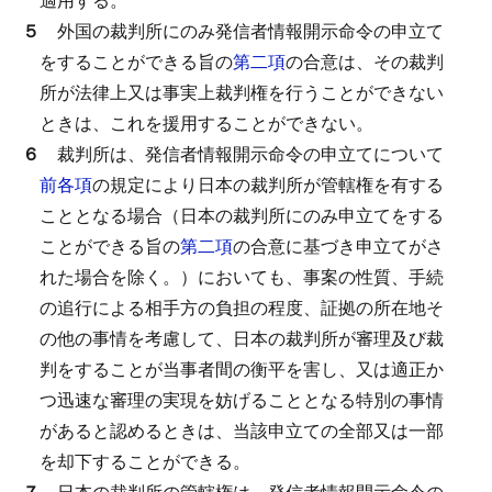
５
外国の裁判所にのみ発信者情報開示命令の申立て
をすることができる旨の
第二項
の合意は、その裁判
所が法律上又は事実上裁判権を行うことができない
ときは、これを援用することができない。
６
裁判所は、発信者情報開示命令の申立てについて
前各項
の規定により日本の裁判所が管轄権を有する
こととなる場合（日本の裁判所にのみ申立てをする
ことができる旨の
第二項
の合意に基づき申立てがさ
れた場合を除く。）においても、事案の性質、手続
の追行による相手方の負担の程度、証拠の所在地そ
の他の事情を考慮して、日本の裁判所が審理及び裁
判をすることが当事者間の衡平を害し、又は適正か
つ迅速な審理の実現を妨げることとなる特別の事情
があると認めるときは、当該申立ての全部又は一部
を却下することができる。
７
日本の裁判所の管轄権は、発信者情報開示命令の