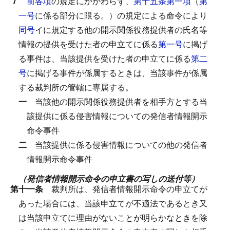
７
前各項
の規定にかかわらず、
第十五条第一項
（
第
一号
に係る部分に限る。）の規定による命令により
同号
イに規定する他の開示関係役務提供者の氏名等
情報の提供を受けた者の申立てに係る
第一号
に掲げ
る事件は、当該提供を受けた者の申立てに係る
第二
号
に掲げる事件が係属するときは、当該事件が係属
する裁判所の管轄に専属する。
一
当該他の開示関係役務提供者を相手方とする当
該提供に係る侵害情報についての発信者情報開示
命令事件
二
当該提供に係る侵害情報についての他の発信者
情報開示命令事件
（発信者情報開示命令の申立書の写しの送付等）
第十一条
裁判所は、発信者情報開示命令の申立てが
あった場合には、当該申立てが不適法であるとき又
は当該申立てに理由がないことが明らかなときを除