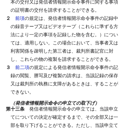
本の交付又は発信者情報開示命令事件に関する事項
の証明書の交付を請求することができる。
２
前項
の規定は、発信者情報開示命令事件の記録中
の録音テープ又はビデオテープ（これらに準ずる方
法により一定の事項を記録した物を含む。）につい
ては、適用しない。
この場合において、当事者又は
利害関係を疎明した第三者は、裁判所書記官に対
し、これらの物の複製を請求することができる。
３
前二項
の規定による発信者情報開示命令事件の記
録の閲覧、謄写及び複製の請求は、当該記録の保存
又は裁判所の執務に支障があるときは、することが
できない。
（発信者情報開示命令の申立ての取下げ）
第十三条
発信者情報開示命令の申立ては、当該申立
てについての決定が確定するまで、その全部又は一
部を取り下げることができる。
ただし、当該申立て