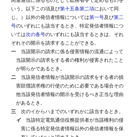
いう。以下この項及び
第十五条第二項
において同
じ。）以外の発信者情報については
第一号
及び
第二
号
のいずれにも該当するとき、特定発信者情報につ
いては
次の各号
のいずれにも該当するときは、それ
ぞれその開示を請求することができる。
一
当該開示の請求に係る侵害情報の流通によって
当該開示の請求をする者の権利が侵害されたこと
が明らかであるとき。
二
当該発信者情報が当該開示の請求をする者の損
害賠償請求権の行使のために必要である場合その
他当該発信者情報の開示を受けるべき正当な理由
があるとき。
三
次のイからハまでのいずれかに該当するとき。
イ
当該特定電気通信役務提供者が当該権利の侵
害に係る特定発信者情報以外の発信者情報を保
有していないと認めるとき。