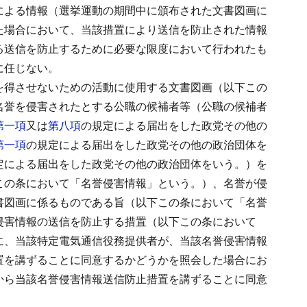
による情報（選挙運動の期間中に頒布された文書図画に
た場合において、当該措置により送信を防止された情報
る送信を防止するために必要な限度において行われたも
に任じない。
を得させないための活動に使用する文書図画（以下この
名誉を侵害されたとする公職の候補者等（公職の候補者
第一項
又は
第八項
の規定による届出をした政党その他の
第一項
の規定による届出をした政党その他の政治団体を
定による届出をした政党その他の政治団体をいう。）を
この条において「名誉侵害情報」という。）、名誉が侵
書図画に係るものである旨（以下この条において「名誉
侵害情報の送信を防止する措置（以下この条において
に、当該特定電気通信役務提供者が、当該名誉侵害情報
置を講ずることに同意するかどうかを照会した場合にお
から当該名誉侵害情報送信防止措置を講ずることに同意