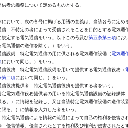
提供者の義務について定めるものとする。
律において、次の各号に掲げる用語の意義は、当該各号に定め
通信
不特定の者によって受信されることを目的とする電気通
に規定する電気通信をいう。以下この号及び
第五条第三項
にお
る電気通信の送信を除く。）をいう。
通信設備
特定電気通信の用に供される電気通信設備（
電気通
項
において同じ。）をいう。
通信役務
特定電気通信設備を用いて提供する電気通信役務（
条第二項
において同じ。）をいう。
通信役務提供者
特定電気通信役務を提供する者をいう。
特定電気通信役務提供者の用いる特定電気通信設備の記録媒体
限る。）に情報を記録し、又は当該特定電気通信設備の送信装
に限る。）に情報を入力した者をいう。
特定電気通信による情報の流通によって自己の権利を侵害さ
等
侵害情報、侵害されたとする権利及び権利が侵害されたと