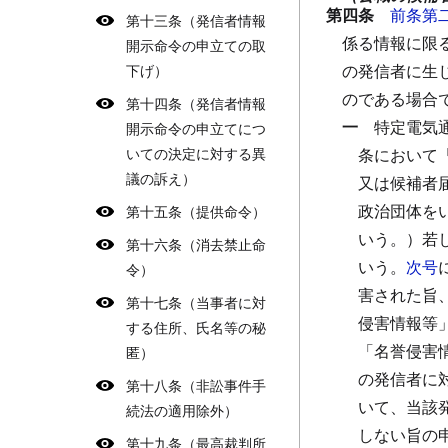
第四条
前条第
第十三条（発信者情報
係る情報に限
開示命令の申立ての取
の発信者に生
下げ）
のである場合
第十四条（発信者情報
一
特定電気
開示命令の申立てにつ
いての決定に対する異
条において
議の訴え）
又は候補者
政治団体を
第十五条（提供命令）
いう。）若
第十六条（消去禁止命
いう。
次号
令）
害された旨
第十七条（当事者に対
侵害情報等
する住所、氏名等の秘
「名誉侵害
匿）
の発信者に
第十八条（非訟事件手
いて、当該
続法の適用除外）
しない旨の
第十九条（最高裁判所