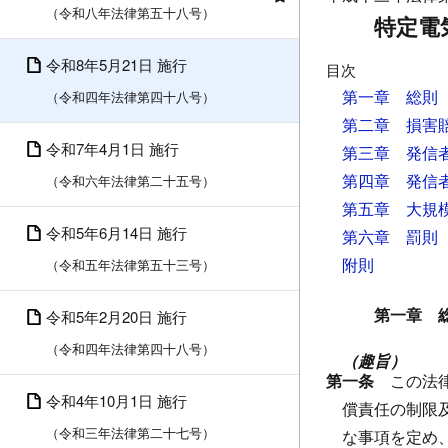
（令和八年法律第五十八号）
特定電
令和8年5月21日 施行
目次
第一章 総則
（令和四年法律第四十八号）
第二章 損害
令和7年4月1日 施行
第三章 発信
第四章 発信
（令和六年法律第二十五号）
第五章 大規
令和5年6月14日 施行
第六章 罰則
附則
（令和五年法律第五十三号）
第一章 
令和5年2月20日 施行
（令和四年法律第四十八号）
（趣旨）
第一条
この法
令和4年10月1日 施行
償責任の制限
（令和三年法律第二十七号）
な事項を定め