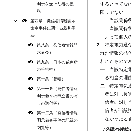
するときでな
開示を受けた者の義
務）
限りでない。
一
当該関係
第四章 発信者情報開示
命令事件に関する裁判手
二
当該関係
続
よって他人
２
特定電気通
第八条（発信者情報開
示命令）
れた情報の発
われたもので
第九条（日本の裁判所
一
当該特定
の管轄権）
る相当の理
第十条（管轄）
二
特定電気
第十一条（発信者情報
者に対し侵
開示命令の申立書の写
信者に対し
しの送付等）
信者が当該
第十二条（発信者情報
なかったと
開示命令事件の記録の
閲覧等）
（公職の候補