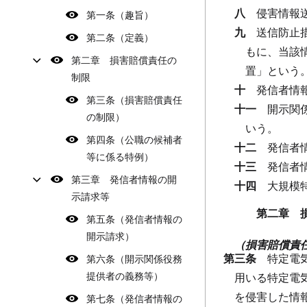
八
侵害情報
第一条（趣旨）
九
送信防止
第二条（定義）
もに、当該
第二章 損害賠償責任の
置」という
制限
十
発信者情
第三条（損害賠償責任
十一
開示関
の制限）
いう。
第四条（公職の候補者
十二
発信者
等に係る特例）
十三
発信者
第三章 発信者情報の開
十四
大規模
示請求等
第二章 
第五条（発信者情報の
開示請求）
（損害賠償責
第三条
特定電
第六条（開示関係役務
提供者の義務等）
用いる特定電
を侵害した情
第七条（発信者情報の