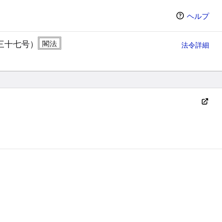
ヘルプ
三十七号）
法令詳細
ン（選択すると条文の表示方法が変わります）