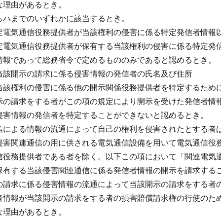
な理由があるとき。
らハまでのいずれかに該当するとき。
定電気通信役務提供者が当該権利の侵害に係る特定発信者情報
定電気通信役務提供者が保有する当該権利の侵害に係る特定発
情報であって総務省令で定めるもののみであると認めるとき。
当該開示の請求に係る侵害情報の発信者の氏名及び住所
当該権利の侵害に係る他の開示関係役務提供者を特定するため
示の請求をする者がこの項の規定により開示を受けた発信者情
侵害情報の発信者を特定することができないと認めるとき。
信による情報の流通によって自己の権利を侵害されたとする者
侵害関連通信の用に供される電気通信設備を用いて電気通信役
信役務提供者である者を除く。以下この項において「関連電気
保有する当該侵害関連通信に係る発信者情報の開示を請求する
の請求に係る侵害情報の流通によって当該開示の請求をする者
者情報が当該開示の請求をする者の損害賠償請求権の行使のた
な理由があるとき。