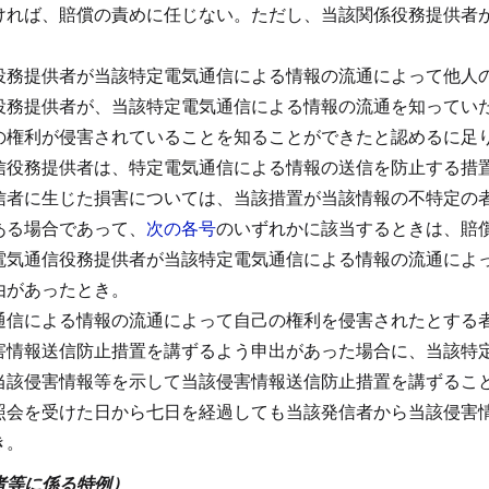
ければ、賠償の責めに任じない。
ただし、当該関係役務提供者
役務提供者が当該特定電気通信による情報の流通によって他人
役務提供者が、当該特定電気通信による情報の流通を知ってい
の権利が侵害されていることを知ることができたと認めるに足
信役務提供者は、特定電気通信による情報の送信を防止する措
信者に生じた損害については、当該措置が当該情報の不特定の
ある場合であって、
次の各号
のいずれかに該当するときは、賠
電気通信役務提供者が当該特定電気通信による情報の流通によ
由があったとき。
通信による情報の流通によって自己の権利を侵害されたとする
害情報送信防止措置を講ずるよう申出があった場合に、当該特
当該侵害情報等を示して当該侵害情報送信防止措置を講ずるこ
照会を受けた日から七日を経過しても当該発信者から当該侵害
き。
者等に係る特例）