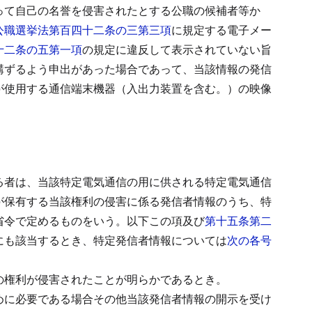
って自己の名誉を侵害されたとする公職の候補者等か
公職選挙法第百四十二条の三第三項
に規定する電子メー
十二条の五第一項
の規定に違反して表示されていない旨
講ずるよう申出があった場合であって、当該情報の発信
が使用する通信端末機器（入出力装置を含む。）の映像
る者は、当該特定電気通信の用に供される特定電気通信
が保有する当該権利の侵害に係る発信者情報のうち、特
省令で定めるものをいう。以下この項及び
第十五条第二
にも該当するとき、特定発信者情報については
次の各号
の権利が侵害されたことが明らかであるとき。
めに必要である場合その他当該発信者情報の開示を受け