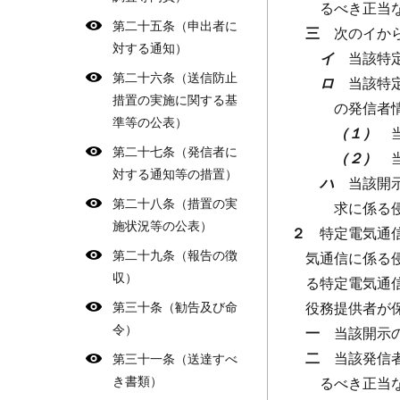
るべき正当
第二十五条（申出者に
三
次のイか
対する通知）
イ
当該特
第二十六条（送信防止
ロ
当該特
措置の実施に関する基
の発信者
準等の公表）
（１）
第二十七条（発信者に
（２）
対する通知等の措置）
ハ
当該開
第二十八条（措置の実
求に係る
施状況等の公表）
２
特定電気通
第二十九条（報告の徴
気通信に係る
収）
る特定電気通
第三十条（勧告及び命
役務提供者が
令）
一
当該開示
二
当該発信
第三十一条（送達すべ
き書類）
るべき正当