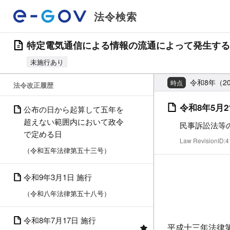
法令検索
特定電気通信による情報の流通によって発生する
未施行あり
令和8年（20
時点
法令改正履歴
令和8年5月2
公布の日から起算して五年を
超えない範囲内において政令
民事訴訟法等
で定める日
Law RevisionID
（令和五年法律第五十三号）
令和9年3月1日 施行
（令和八年法律第五十八号）
令和8年7月17日 施行
平成十三年法律