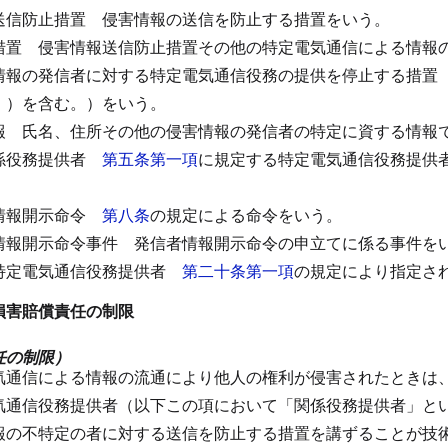
送信防止措置
侵害情報の送信を防止する措置をいう。
措置
侵害情報送信防止措置その他の特定電気通信による情報
情報の発信者に対する特定電気通信役務の提供を停止する措置
。）を含む。）をいう。
報
氏名、住所その他の侵害情報の発信者の特定に資する情報
係役務提供者
第五条第一項
に規定する特定電気通信役務提供
情報開示命令
第八条
の規定による命令をいう。
情報開示命令事件
発信者情報開示命令の申立てに係る事件を
特定電気通信役務提供者
第二十条第一項
の規定により指定さ
損害賠償責任の制限
任の制限）
気通信による情報の流通により他人の権利が侵害されたときは
気通信役務提供者（以下この項において「関係役務提供者」と
報の不特定の者に対する送信を防止する措置を講ずることが技