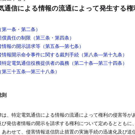
気通信による情報の流通によって発生する権
（第一条・第二条）
賠償責任の制限
（第三条・第四条）
者情報の開示請求等
（第五条―第七条）
者情報開示命令事件に関する裁判手続
（第八条―第十九条）
模特定電気通信役務提供者の義務
（第二十条―第三十四条）
（第三十五条―第三十八条）
総則
律は、特定電気通信による情報の流通によって権利の侵害等が
及び発信者情報の開示を請求する権利について定めるとともに
、あわせて、侵害情報送信防止措置の実施手続の迅速化及び送