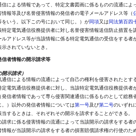
通信による情報であって、特定文書図画に係るものの流通によ
害情報等及び名誉侵害情報の発信者の電子メールアドレス等（
等をいう。以下この号において同じ。）が
同項
又は
同法第百四
該特定電気通信役務提供者に対し名誉侵害情報送信防止措置を
ールアドレス等が当該情報に係る特定電気通信の受信をする者
表示されていないとき。
発信者情報の開示請求等
の開示請求）
気通信による情報の流通によって自己の権利を侵害されたとす
特定電気通信役務提供者に対し、当該特定電気通信役務提供者
（発信者情報であって専ら侵害関連通信に係るものとして総務
じ。）以外の発信者情報については
第一号
及び
第二号
のいずれ
該当するときは、それぞれその開示を請求することができる。
の請求に係る侵害情報の流通によって当該開示の請求をする者
者情報が当該開示の請求をする者の損害賠償請求権の行使のた