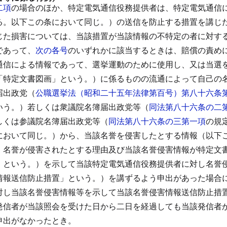
二項
の場合のほか、特定電気通信役務提供者は、特定電気通信
る。以下この条において同じ。）の送信を防止する措置を講じ
じた損害については、当該措置が当該情報の不特定の者に対す
であって、
次の各号
のいずれかに該当するときは、賠償の責め
通信による情報であって、選挙運動のために使用し、又は当選
「特定文書図画」という。）に係るものの流通によって自己の
届出政党（
公職選挙法（昭和二十五年法律第百号）第八十六条
いう。）若しくは衆議院名簿届出政党等（
同法第八十六条の二
しくは参議院名簿届出政党等（
同法第八十六条の三第一項
の規
において同じ。）から、当該名誉を侵害したとする情報（以下
、名誉が侵害されたとする理由及び当該名誉侵害情報が特定文
」という。）を示して当該特定電気通信役務提供者に対し名誉
情報送信防止措置」という。）を講ずるよう申出があった場合
対し当該名誉侵害情報等を示して当該名誉侵害情報送信防止措
発信者が当該照会を受けた日から二日を経過しても当該発信者
申出がなかったとき。