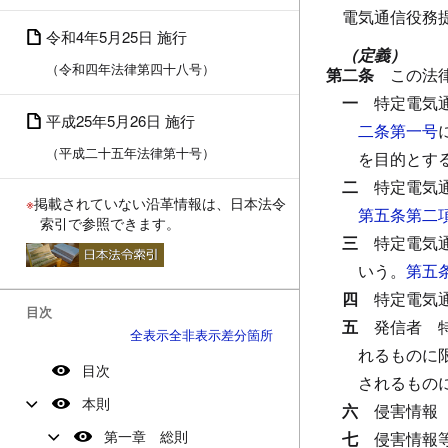
電気通信役務
令和4年5月25日 施行
（定義）
（令和四年法律第四十八号）
第二条
この法
一
特定電気
平成25年5月26日 施行
二条第一号
（平成二十五年法律第十号）
を目的とす
二
特定電気
※
掲載されていない沿革情報は、日本法令
第五条第二
索引で参照できます。
三
特定電気
いう。
第五
四
特定電気
目次
五
発信者
全表示
全非表示
差分箇所
れるものに
目次
されるもの
本則
六
侵害情報
第一章 総則
七
侵害情報