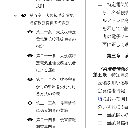
二
特定電気
規則）
ら、名誉侵
第五章 大規模特定電気
ルアドレス
通信役務提供者の義務
を示して当
第二十条（大規模特定
者の電子メ
電気通信役務提供者の
面に正しく
指定）
第三章 
第二十一条（大規模特
定電気通信役務提供者
（発信者情報
による届出）
第五条
特定電
第二十二条（被侵害者
設備を用いる
からの申出を受け付け
定発信者情報
る方法の公表）
項
において同
第二十三条（侵害情報
のいずれにも
に係る調査の実施）
一
当該開示
第二十四条（侵害情報
二
当該発信
調査専門員）