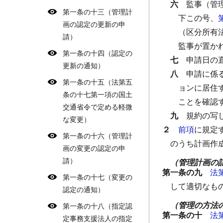
六
監事（管
第一条の十三（管理計
下この号、
画の認定の更新の申
（区分所有
請）
監事が置か
第一条の十四（認定の
七
申請日の
更新の通知）
八
申請に係
第一条の十五（法第五
ョンに居住
条の十七第一項の国土
ことを確認
交通省令で定める軽微
九
規約の写
な変更）
２
前項
に規定
第一条の十六（管理計
のうち計画作
画の変更の認定の申
請）
（管理計画の
第一条の九
法
第一条の十七（変更の
して適切なも
認定の通知）
（管理の方法
第一条の十八（指定認
第一条の十
法
定事務支援法人の指定