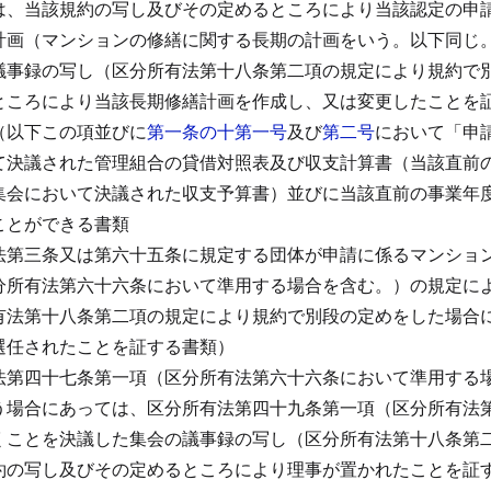
は、当該規約の写し及びその定めるところにより当該認定の申
計画（マンションの修繕に関する長期の計画をいう。以下同じ
議事録の写し（区分所有法第十八条第二項の規定により規約で
ところにより当該長期修繕計画を作成し、又は変更したことを
（以下この項並びに
第一条の十第一号
及び
第二号
において「申
て決議された管理組合の貸借対照表及び収支計算書（当該直前
集会において決議された収支予算書）並びに当該直前の事業年
ことができる書類
法第三条又は第六十五条に規定する団体が申請に係るマンショ
分所有法第六十六条において準用する場合を含む。）の規定に
有法第十八条第二項の規定により規約で別段の定めをした場合
選任されたことを証する書類）
法第四十七条第一項（区分所有法第六十六条において準用する
う場合にあっては、区分所有法第四十九条第一項（区分所有法
くことを決議した集会の議事録の写し（区分所有法第十八条第
約の写し及びその定めるところにより理事が置かれたことを証