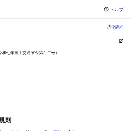
ヘルプ
法令詳細
令和七年国土交通省令第百二号）
ン（選択すると条文の表示方法が変わります）
規則