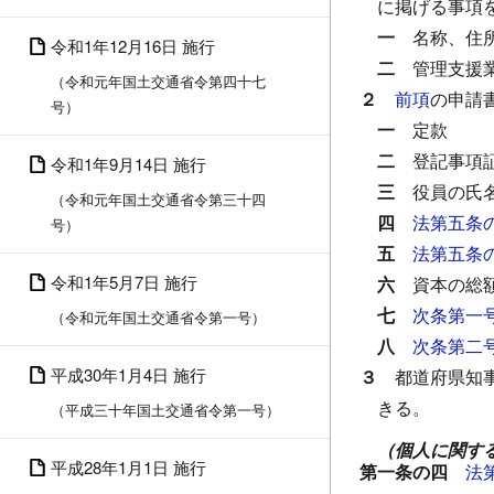
に掲げる事項
一
名称、住
令和1年12月16日 施行
二
管理支援
（令和元年国土交通省令第四十七
２
前項
の申請
号）
一
定款
二
登記事項
令和1年9月14日 施行
三
役員の氏
（令和元年国土交通省令第三十四
四
法第五条
号）
五
法第五条
令和1年5月7日 施行
六
資本の総
七
次条第一
（令和元年国土交通省令第一号）
八
次条第二
平成30年1月4日 施行
３
都道府県知
きる。
（平成三十年国土交通省令第一号）
（個人に関す
平成28年1月1日 施行
第一条の四
法