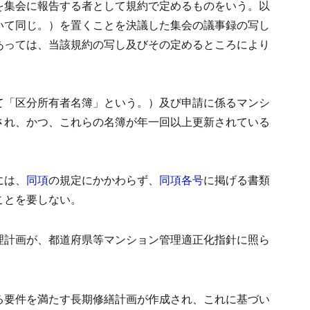
を集会に報告する者として規約で定めるものをいう。以
いて同じ。）を置くことを決議した集会の議事録の写し
あっては、当該規約の写し及びその定めるところにより
て「区分所有者名簿」という。）及び申請に係るマンシ
され、かつ、これらの名簿が年一回以上更新されている
には、
同項
の規定にかかわらず、
同項各号
に掲げる書類
ことを要しない。
理計画が、都道府県等マンション管理適正化指針に照ら
る要件を満たす長期修繕計画が作成され、これに基づい