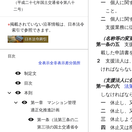
一
個人に関
（平成二十七年国土交通省令第八十
二号）
こと。
二
個人に関
※
掲載されていない沿革情報は、日本法令
支援業務に
索引で参照できます。
（名称等の変
第一条の五
支
載した申請書
目次
２
支援法人は
全表示
全非表示
差分箇所
ければならな
制定文
（支援法人に
目次
第一条の六
法
本則
しなければな
一
休止し、
第一章 マンション管理
適正化推進計画
二
休止し、
三
休止しよ
第一条（法第三条の二
第三項の国土交通省令
四
休止又は