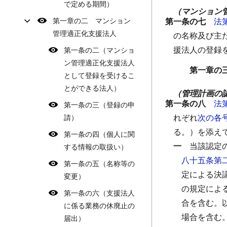
で定める期間）
（マンション
第一章の二 マンション
第一条の七
法
管理適正化支援法人
の名称及び主
援法人の登録
第一条の二（マンショ
ン管理適正化支援法人
第一章の
として登録を受けるこ
とができる法人）
（管理計画の
第一条の八
法
第一条の三（登録の申
れぞれ
次の各
請）
る。）を添え
第一条の四（個人に関
一
当該認定
する情報の取扱い）
八十五条第
第一条の五（名称等の
定による決
変更）
の規定によ
第一条の六（支援法人
合を含む。
に係る業務の休廃止の
場合を含む
届出）