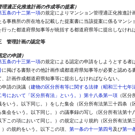
管理適正化推進計画の作成等の提案）
第五条の十二第一項
の規定によりマンション管理適正化推進計
たる事務所の所在地を記載した提案書に当該提案に係るマンシ
を行った都道府県知事等が統括する都道府県等に提出しなけれ
三 管理計画の認定等
認定の申請）
第五条の十三第一項
の規定による認定の申請をしようとする者
号
に掲げる書類その他計画作成都道府県知事等が必要と認める
て、計画作成都道府県知事等に提出しなければならない。
の申請の決議（
建物の区分所有等に関する法律（昭和三十七年
二号において「区分所有法」という。）第十八条第一項
（区分
議をいう。以下同じ。）をした集会（区分所有法第三十四条（
る集会をいう。以下同じ。）の議事録の写し（区分所有法第十
以下この項において同じ。）の規定により規約（区分所有法第
。）の規約をいう。以下この項、
第一条の十一第四号
及び
第一