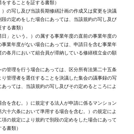
請をすることを証する書類）
。）の写し及び当該長期修繕計画の作成又は変更を決議
別段の定めをした場合にあっては、当該規約の写し及び
証する書類）
請日」という。）の属する事業年度の直前の事業年度の
の事業年度がない場合にあっては、申請日を含む事業年
度の各月において組合員が滞納している修繕積立金の額
ンの管理を行う場合にあっては、区分所有法第二十五条
より管理者を選任することを決議した集会の議事録の写
にあっては、当該規約の写し及びその定めるところによ
場合を含む。）に規定する法人が申請に係るマンション
第六十六条において準用する場合を含む。）の規定によ
二項の規定により規約で別段の定めをした場合にあって
する書類）