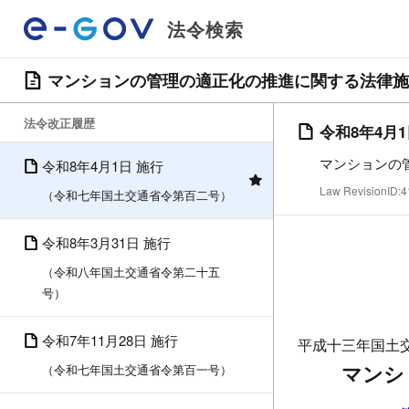
法令検索
マンションの管理の適正化の推進に関する法律施
法令改正履歴
令和8年4月
マンションの
令和8年4月1日 施行
Law RevisionID
（令和七年国土交通省令第百二号）
令和8年3月31日 施行
（令和八年国土交通省令第二十五
号）
令和7年11月28日 施行
平成十三年国土
マンシ
（令和七年国土交通省令第百一号）