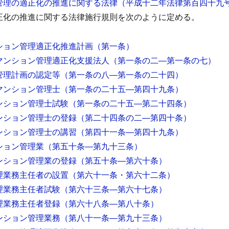
管理の適正化の推進に関する法律（平成十二年法律第百四十九
正化の推進に関する法律施行規則を次のように定める。
ション管理適正化推進計画
（第一条）
マンション管理適正化支援法人
（第一条の二―第一条の七）
管理計画の認定等
（第一条の八―第一条の二十四）
マンション管理士
（第一条の二十五―第四十九条）
ンション管理士試験
（第一条の二十五―第二十四条）
ンション管理士の登録
（第二十四条の二―第四十条）
ンション管理士の講習
（第四十一条―第四十九条）
ション管理業
（第五十条―第九十三条）
ンション管理業の登録
（第五十条―第六十条）
理業務主任者の設置
（第六十一条・第六十二条）
理業務主任者試験
（第六十三条―第六十七条）
理業務主任者登録
（第六十八条―第八十条）
ンション管理業務
（第八十一条―第九十三条）