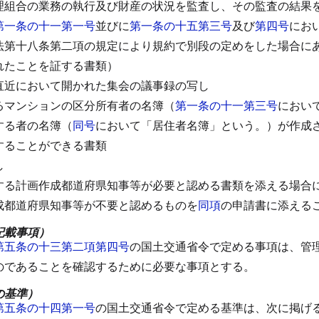
理組合の業務の執行及び財産の状況を監査し、その監査の結果
第一条の十一第一号
並びに
第一条の十五第三号
及び
第四号
にお
法第十八条第二項の規定により規約で別段の定めをした場合に
れたことを証する書類）
直近において開かれた集会の議事録の写し
るマンションの区分所有者の名簿（
第一条の十一第三号
におい
する者の名簿（
同号
において「居住者名簿」という。）が作成
することができる書類
し
する計画作成都道府県知事等が必要と認める書類を添える場合
成都道府県知事等が不要と認めるものを
同項
の申請書に添える
記載事項）
第五条の十三第二項第四号
の国土交通省令で定める事項は、管
のであることを確認するために必要な事項とする。
の基準）
第五条の十四第一号
の国土交通省令で定める基準は、次に掲げ