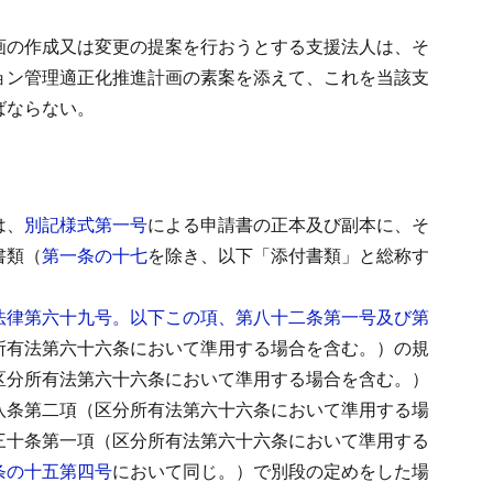
画の作成又は変更の提案を行おうとする支援法人は、そ
ョン管理適正化推進計画の素案を添えて、これを当該支
ばならない。
は、
別記様式第一号
による申請書の正本及び副本に、そ
書類（
第一条の十七
を除き、以下「添付書類」と総称す
法律第六十九号。以下この項、第八十二条第一号及び第
所有法第六十六条において準用する場合を含む。）の規
区分所有法第六十六条において準用する場合を含む。）
八条第二項（区分所有法第六十六条において準用する場
三十条第一項（区分所有法第六十六条において準用する
条の十五第四号
において同じ。）で別段の定めをした場