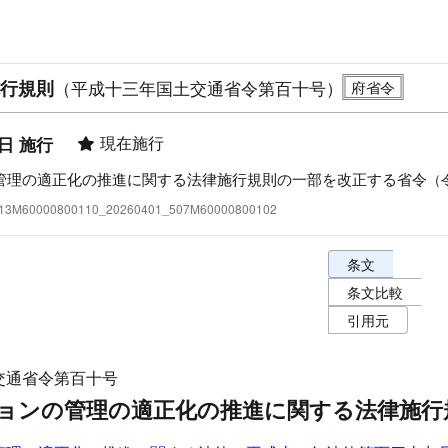
行規則
（平成十三年国土交通省令第百十号）
現在施行
1日 施行
管理の適正化の推進に関する法律施行規則の一部を改正する省令
（
:413M60000800110_20260401_507M60000800102
条文表示オプショ
条文
条文比較
引用元
交通省令第百十号
ョンの管理の適正化の推進に関する法律施行