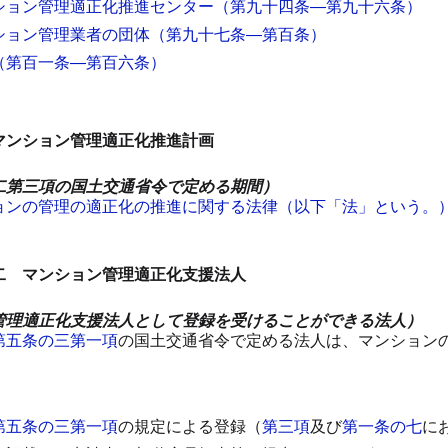
ション管理適正化推進センター
（第九十四条―第九十六条）
ション管理業者の団体
（第九十七条―第百条）
（第百一条―第百六条）
マンション管理適正化推進計画
二第三項の国土交通省令で定める期間）
ョンの管理の適正化の推進に関する法律（以下「法」という。
二 マンション管理適正化支援法人
管理適正化支援法人として登録を受けることができる法人）
第五条の三第一項
の国土交通省令で定める法人は、マンション
。
）
第五条の三第一項
の規定による登録（
第三項
及び
第一条の七
に