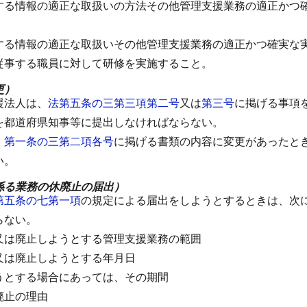
する情報の適正な取扱いの方法その他管理支援業務の適正かつ
する情報の適正な取扱いその他管理支援業務の適正かつ確実な
従事する職員に対して研修を実施すること。
更）
援法人は、
法第五条の三第三項第二号
又は
第三号
に掲げる事項
を都道府県知事等に提出しなければならない。
、
第一条の三第二項各号
に掲げる書類の内容に変更があったと
い。
係る業務の休廃止の届出）
第五条の七第一項
の規定による届出をしようとするときは、次
らない。
又は廃止しようとする管理支援業務の範囲
又は廃止しようとする年月日
うとする場合にあっては、その期間
廃止の理由