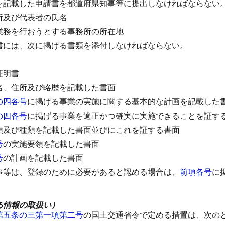
を記載した申請書を都道府県知事等に提出しなければならない
所及び代表者の氏名
業務を行おうとする事務所の所在地
書には、次に掲げる書類を添付しなければならない。
証明書
名、住所及び略歴を記載した書面
の四各号
に掲げる事業の実施に関する基本的な計画を記載した
の四各号
に掲げる事業を適正かつ確実に実施できることを証す
額及び種類を記載した書面並びにこれを証する書面
号
の実施要領を記載した書面
号
の計画を記載した書面
事等は、登録のために必要があると認める場合は、
前項各号
に
る情報の取扱い）
第五条の三第一項第二号
の国土交通省令で定める措置は、次の