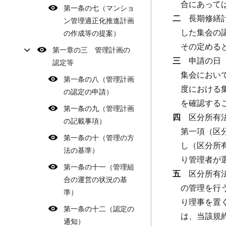
合にあって
第一条の七（マンショ
二
長期修繕
ン管理適正化推進計画
した集会の
の作成等の提案）
その定める
第一章の三 管理計画の
三
申請の日
認定等
集会におい
第一条の八（管理計画
度における
の認定の申請）
を確認する
第一条の九（管理計画
四
区分所有
の記載事項）
第一項（区
第一条の十（管理の方
し（区分所
法の基準）
り管理者が
第一条の十一（管理組
五
区分所有
合の運営の状況の基
の管理を行
準）
り理事を置
第一条の十二（認定の
は、当該規
通知）