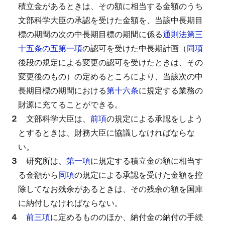
積立金があるときは、その額に相当する金額のうち
文部科学大臣の承認を受けた金額を、当該中長期目
標の期間の次の中長期目標の期間に係る
通則法第三
十五条の五第一項
の認可を受けた中長期計画（
同項
後段の規定による変更の認可を受けたときは、その
変更後のもの）の定めるところにより、当該次の中
長期目標の期間における
第十六条
に規定する業務の
財源に充てることができる。
２
文部科学大臣は、
前項
の規定による承認をしよう
とするときは、財務大臣に協議しなければならな
い。
３
研究所は、
第一項
に規定する積立金の額に相当す
る金額から
同項
の規定による承認を受けた金額を控
除してなお残余があるときは、その残余の額を国庫
に納付しなければならない。
４
前三項
に定めるもののほか、納付金の納付の手続