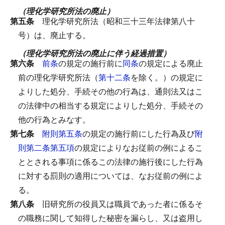
（理化学研究所法の廃止）
第五条
理化学研究所法（昭和三十三年法律第八十
号）は、廃止する。
（理化学研究所法の廃止に伴う経過措置）
第六条
前条
の規定の施行前に
同条
の規定による廃止
前の理化学研究所法（
第十二条
を除く。）の規定に
よりした処分、手続その他の行為は、通則法又はこ
の法律中の相当する規定によりした処分、手続その
他の行為とみなす。
第七条
附則第五条
の規定の施行前にした行為及び
附
則第二条第五項
の規定によりなお従前の例によるこ
ととされる事項に係るこの法律の施行後にした行為
に対する罰則の適用については、なお従前の例によ
る。
第八条
旧研究所の役員又は職員であった者に係るそ
の職務に関して知得した秘密を漏らし、又は盗用し