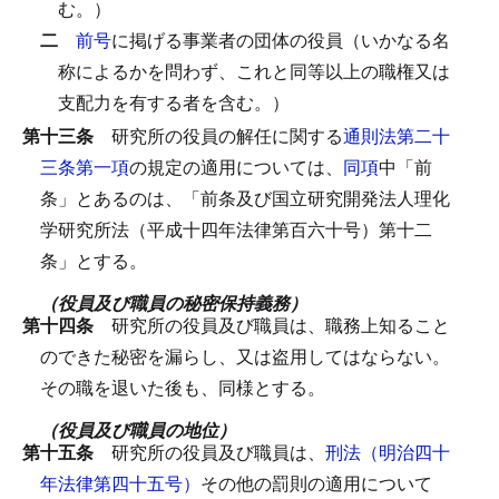
む。）
二
前号
に掲げる事業者の団体の役員（いかなる名
称によるかを問わず、これと同等以上の職権又は
支配力を有する者を含む。）
第十三条
研究所の役員の解任に関する
通則法第二十
三条第一項
の規定の適用については、
同項
中「前
条」とあるのは、「前条及び国立研究開発法人理化
学研究所法（平成十四年法律第百六十号）第十二
条」とする。
（役員及び職員の秘密保持義務）
第十四条
研究所の役員及び職員は、職務上知ること
のできた秘密を漏らし、又は盗用してはならない。
その職を退いた後も、同様とする。
（役員及び職員の地位）
第十五条
研究所の役員及び職員は、
刑法（明治四十
年法律第四十五号）
その他の罰則の適用について