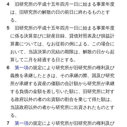
４
旧研究所の平成十五年四月一日に始まる事業年度
は、旧研究所の解散の日の前日に終わるものとす
る。
５
旧研究所の平成十五年四月一日に始まる事業年度
に係る決算並びに財産目録、貸借対照表及び損益計
算書については、なお従前の例による。
この場合に
おいて、当該決算の完結の期限は、解散の日から起
算して二月を経過する日とする。
６
第一項
の規定により研究所が旧研究所の権利及び
義務を承継したときは、その承継の際、国及び研究
所が承継する資産の価額の合計額から研究所が承継
する負債の金額を差し引いた額に、旧研究所に対す
る政府以外の者の出資額の割合を乗じて得た額は、
当該政府以外の者から研究所に出資されたものとす
る。
７
第一項
の規定により研究所が旧研究所の権利及び