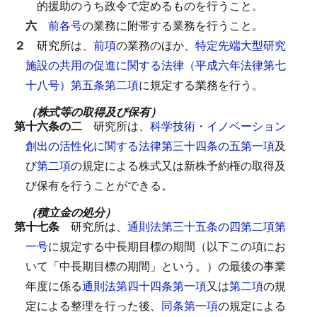
的援助のうち政令で定めるものを行うこと。
六
前各号
の業務に附帯する業務を行うこと。
２
研究所は、
前項
の業務のほか、
特定先端大型研究
施設の共用の促進に関する法律（平成六年法律第七
十八号）第五条第二項
に規定する業務を行う。
（株式等の取得及び保有）
第十六条の二
研究所は、
科学技術・イノベーション
創出の活性化に関する法律第三十四条の五第一項
及
び
第二項
の規定による株式又は新株予約権の取得及
び保有を行うことができる。
（積立金の処分）
第十七条
研究所は、
通則法第三十五条の四第二項第
一号
に規定する中長期目標の期間（以下この項にお
いて「中長期目標の期間」という。）の最後の事業
年度に係る
通則法第四十四条第一項
又は
第二項
の規
定による整理を行った後、
同条第一項
の規定による