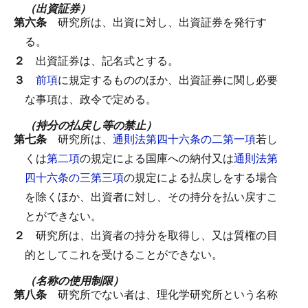
（出資証券）
第六条
研究所は、出資に対し、出資証券を発行す
る。
２
出資証券は、記名式とする。
３
前項
に規定するもののほか、出資証券に関し必要
な事項は、政令で定める。
（持分の払戻し等の禁止）
第七条
研究所は、
通則法第四十六条の二第一項
若し
くは
第二項
の規定による国庫への納付又は
通則法第
四十六条の三第三項
の規定による払戻しをする場合
を除くほか、出資者に対し、その持分を払い戻すこ
とができない。
２
研究所は、出資者の持分を取得し、又は質権の目
的としてこれを受けることができない。
（名称の使用制限）
第八条
研究所でない者は、理化学研究所という名称