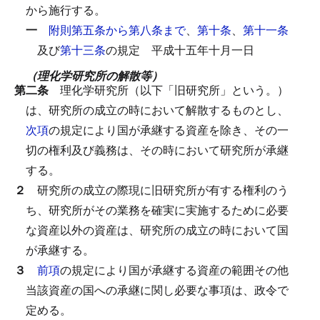
から施行する。
一
附則第五条から第八条まで
、
第十条
、
第十一条
及び
第十三条
の規定
平成十五年十月一日
（理化学研究所の解散等）
第二条
理化学研究所（以下「旧研究所」という。）
は、研究所の成立の時において解散するものとし、
次項
の規定により国が承継する資産を除き、その一
切の権利及び義務は、その時において研究所が承継
する。
２
研究所の成立の際現に旧研究所が有する権利のう
ち、研究所がその業務を確実に実施するために必要
な資産以外の資産は、研究所の成立の時において国
が承継する。
３
前項
の規定により国が承継する資産の範囲その他
当該資産の国への承継に関し必要な事項は、政令で
定める。