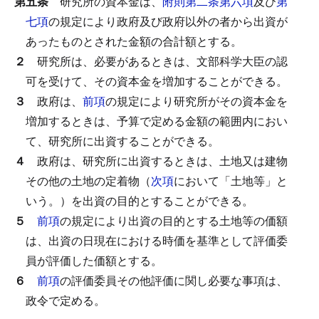
第五条
研究所の資本金は、
附則第二条第六項
及び
第
七項
の規定により政府及び政府以外の者から出資が
あったものとされた金額の合計額とする。
２
研究所は、必要があるときは、文部科学大臣の認
可を受けて、その資本金を増加することができる。
３
政府は、
前項
の規定により研究所がその資本金を
増加するときは、予算で定める金額の範囲内におい
て、研究所に出資することができる。
４
政府は、研究所に出資するときは、土地又は建物
その他の土地の定着物（
次項
において「土地等」と
いう。）を出資の目的とすることができる。
５
前項
の規定により出資の目的とする土地等の価額
は、出資の日現在における時価を基準として評価委
員が評価した価額とする。
６
前項
の評価委員その他評価に関し必要な事項は、
政令で定める。