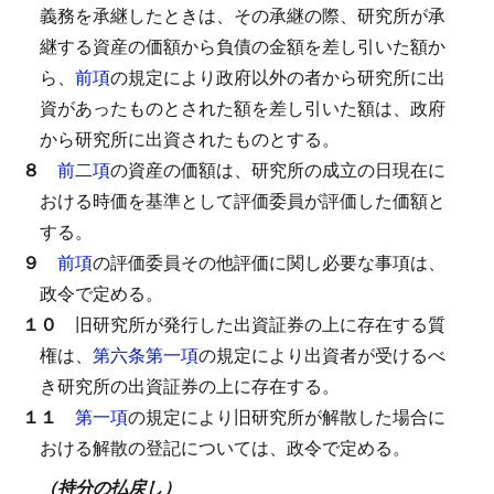
義務を承継したときは、その承継の際、研究所が承
継する資産の価額から負債の金額を差し引いた額か
ら、
前項
の規定により政府以外の者から研究所に出
資があったものとされた額を差し引いた額は、政府
から研究所に出資されたものとする。
８
前二項
の資産の価額は、研究所の成立の日現在に
おける時価を基準として評価委員が評価した価額と
する。
９
前項
の評価委員その他評価に関し必要な事項は、
政令で定める。
１０
旧研究所が発行した出資証券の上に存在する質
権は、
第六条第一項
の規定により出資者が受けるべ
き研究所の出資証券の上に存在する。
１１
第一項
の規定により旧研究所が解散した場合に
おける解散の登記については、政令で定める。
（持分の払戻し）