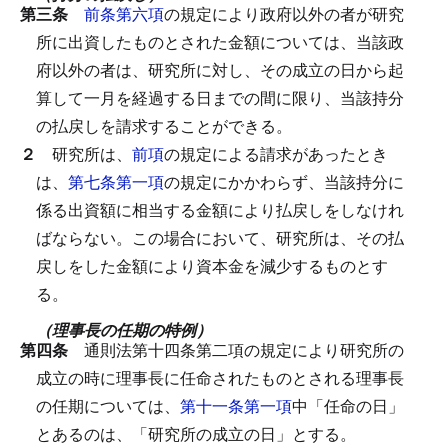
第三条
前条第六項
の規定により政府以外の者が研究
所に出資したものとされた金額については、当該政
府以外の者は、研究所に対し、その成立の日から起
算して一月を経過する日までの間に限り、当該持分
の払戻しを請求することができる。
２
研究所は、
前項
の規定による請求があったとき
は、
第七条第一項
の規定にかかわらず、当該持分に
係る出資額に相当する金額により払戻しをしなけれ
ばならない。
この場合において、研究所は、その払
戻しをした金額により資本金を減少するものとす
る。
（理事長の任期の特例）
第四条
通則法第十四条第二項の規定により研究所の
成立の時に理事長に任命されたものとされる理事長
の任期については、
第十一条第一項
中「任命の日」
とあるのは、「研究所の成立の日」とする。