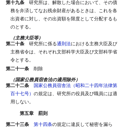
第十九条
研究所は、解散した場合において、その債
務を弁済してなお残余財産があるときは、これを各
出資者に対し、その出資額を限度として分配するも
のとする。
（主務大臣等）
第二十条
研究所に係る
通則法
における主務大臣及び
主務省令は、それぞれ文部科学大臣及び文部科学省
令とする。
第二十一条
削除
（国家公務員宿舎法の適用除外）
第二十二条
国家公務員宿舎法（昭和二十四年法律第
百十七号）
の規定は、研究所の役員及び職員には適
用しない。
第五章 罰則
第二十三条
第十四条
の規定に違反して秘密を漏ら