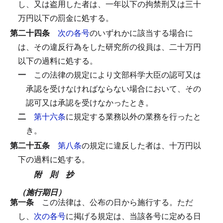
し、又は盗用した者は、一年以下の拘禁刑又は三十
万円以下の罰金に処する。
第二十四条
次の各号
のいずれかに該当する場合に
は、その違反行為をした研究所の役員は、二十万円
以下の過料に処する。
一
この法律の規定により文部科学大臣の認可又は
承認を受けなければならない場合において、その
認可又は承認を受けなかったとき。
二
第十六条
に規定する業務以外の業務を行ったと
き。
第二十五条
第八条
の規定に違反した者は、十万円以
下の過料に処する。
附 則 抄
（施行期日）
第一条
この法律は、公布の日から施行する。
ただ
し、
次の各号
に掲げる規定は、当該各号に定める日