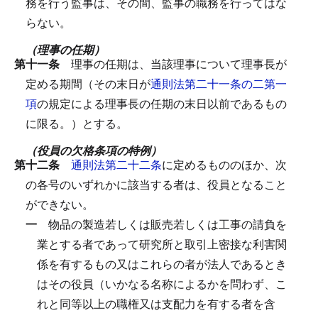
務を行う監事は、その間、監事の職務を行ってはな
らない。
（理事の任期）
第十一条
理事の任期は、当該理事について理事長が
定める期間（その末日が
通則法第二十一条の二第一
項
の規定による理事長の任期の末日以前であるもの
に限る。）とする。
（役員の欠格条項の特例）
第十二条
通則法第二十二条
に定めるもののほか、次
の各号のいずれかに該当する者は、役員となること
ができない。
一
物品の製造若しくは販売若しくは工事の請負を
業とする者であって研究所と取引上密接な利害関
係を有するもの又はこれらの者が法人であるとき
はその役員（いかなる名称によるかを問わず、こ
れと同等以上の職権又は支配力を有する者を含