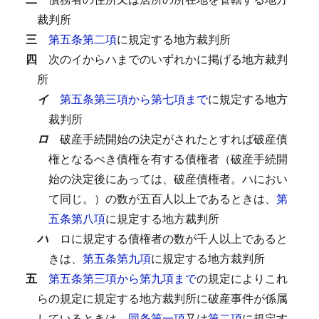
裁判所
三
第五条第二項
に規定する地方裁判所
四
次のイからハまでのいずれかに掲げる地方裁判
所
イ
第五条第三項から第七項まで
に規定する地方
裁判所
ロ
破産手続開始の決定がされたとすれば破産債
権となるべき債権を有する債権者（破産手続開
始の決定後にあっては、破産債権者。ハにおい
て同じ。）の数が五百人以上であるときは、
第
五条第八項
に規定する地方裁判所
ハ
ロに規定する債権者の数が千人以上であると
きは、
第五条第九項
に規定する地方裁判所
五
第五条第三項から第九項まで
の規定によりこれ
らの規定に規定する地方裁判所に破産事件が係属
しているときは、
同条第一項
又は
第二項
に規定す