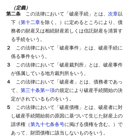
（定義）
第二条
この法律において「破産手続」とは、
次章
以
下（
第十二章
を除く。）に定めるところにより、債
務者の財産又は相続財産若しくは信託財産を清算す
る手続をいう。
２
この法律において「破産事件」とは、破産手続に
係る事件をいう。
３
この法律において「破産裁判所」とは、破産事件
が係属している地方裁判所をいう。
４
この法律において「破産者」とは、債務者であっ
て、
第三十条第一項
の規定により破産手続開始の決
定がされているものをいう。
５
この法律において「破産債権」とは、破産者に対
し破産手続開始前の原因に基づいて生じた財産上の
請求権（
第九十七条各号
に掲げる債権を含む。）で
あって、財団債権に該当しないものをいう。