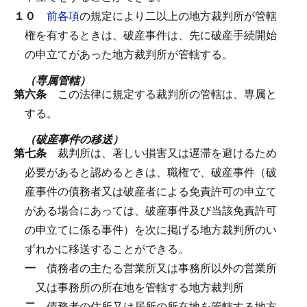
１０
前各項
の規定により二以上の地方裁判所が管轄
権を有するときは、破産事件は、先に破産手続開始
の申立てがあった地方裁判所が管轄する。
（専属管轄）
第六条
この法律に規定する裁判所の管轄は、専属と
する。
（破産事件の移送）
第七条
裁判所は、著しい損害又は遅滞を避けるため
必要があると認めるときは、職権で、破産事件（破
産事件の債務者又は破産者による免責許可の申立て
がある場合にあっては、破産事件及び当該免責許可
の申立てに係る事件）を次に掲げる地方裁判所のい
ずれかに移送することができる。
一
債務者の主たる営業所又は事務所以外の営業所
又は事務所の所在地を管轄する地方裁判所
二
債務者の住所又は居所の所在地を管轄する地方