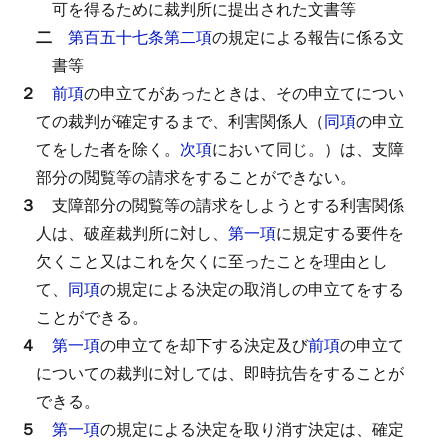
可を得るために裁判所に提出された文書等
二
第百五十七条第二項
の規定による報告に係る文
書等
２
前項
の申立てがあったときは、その申立てについ
ての裁判が確定するまで、利害関係人（
同項
の申立
てをした者を除く。
次項
において同じ。）は、支障
部分の閲覧等の請求をすることができない。
３
支障部分の閲覧等の請求をしようとする利害関係
人は、破産裁判所に対し、
第一項
に規定する要件を
欠くこと又はこれを欠くに至ったことを理由とし
て、
同項
の規定による決定の取消しの申立てをする
ことができる。
４
第一項
の申立てを却下する決定及び
前項
の申立て
についての裁判に対しては、即時抗告をすることが
できる。
５
第一項
の規定による決定を取り消す決定は、確定