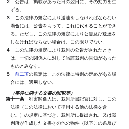
２
公告は、掲載があった日の翌日に、その効力を生
ずる。
３
この法律の規定により送達をしなければならない
場合には、公告をもって、これに代えることができ
る。
ただし、この法律の規定により公告及び送達を
しなければならない場合は、この限りでない。
４
この法律の規定により裁判の公告がされたとき
は、一切の関係人に対して当該裁判の告知があった
ものとみなす。
５
前二項
の規定は、この法律に特別の定めがある場
合には、適用しない。
（事件に関する文書の閲覧等）
第十一条
利害関係人は、裁判所書記官に対し、この
法律（この法律において準用する他の法律を含
む。）の規定に基づき、裁判所に提出され、又は裁
判所が作成した文書その他の物件（以下この条及び