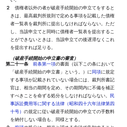
２
債権者以外の者が破産手続開始の申立てをすると
きは、最高裁判所規則で定める事項を記載した債権
者一覧表を裁判所に提出しなければならない。
ただ
し、当該申立てと同時に債権者一覧表を提出するこ
とができないときは、当該申立ての後遅滞なくこれ
を提出すれば足りる。
（破産手続開始の申立書の審査）
第二十一条
前条第一項
の書面（以下この条において
「破産手続開始の申立書」という。）に
同項
に規定
する事項が記載されていない場合には、裁判所書記
官は、相当の期間を定め、その期間内に不備を補正
すべきことを命ずる処分をしなければならない。
民
事訴訟費用等に関する法律（昭和四十六年法律第四
十号）
の規定に従い破産手続開始の申立ての手数料
を納付しない場合も、同様とする。