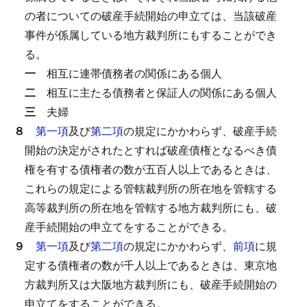
の者についての破産手続開始の申立ては、当該破産
事件が係属している地方裁判所にもすることができ
る。
一
相互に連帯債務者の関係にある個人
二
相互に主たる債務者と保証人の関係にある個人
三
夫婦
８
第一項
及び
第二項
の規定にかかわらず、破産手続
開始の決定がされたとすれば破産債権となるべき債
権を有する債権者の数が五百人以上であるときは、
これらの規定による管轄裁判所の所在地を管轄する
高等裁判所の所在地を管轄する地方裁判所にも、破
産手続開始の申立てをすることができる。
９
第一項
及び
第二項
の規定にかかわらず、
前項
に規
定する債権者の数が千人以上であるときは、東京地
方裁判所又は大阪地方裁判所にも、破産手続開始の
申立てをすることができる。