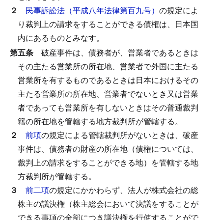
２
民事訴訟法（平成八年法律第百九号）
の規定によ
り裁判上の請求をすることができる債権は、日本国
内にあるものとみなす。
第五条
破産事件は、債務者が、営業者であるときは
その主たる営業所の所在地、営業者で外国に主たる
営業所を有するものであるときは日本におけるその
主たる営業所の所在地、営業者でないとき又は営業
者であっても営業所を有しないときはその普通裁判
籍の所在地を管轄する地方裁判所が管轄する。
２
前項
の規定による管轄裁判所がないときは、破産
事件は、債務者の財産の所在地（債権については、
裁判上の請求をすることができる地）を管轄する地
方裁判所が管轄する。
３
前二項
の規定にかかわらず、法人が株式会社の総
株主の議決権（株主総会において決議をすることが
できる事項の全部につき議決権を行使することがで