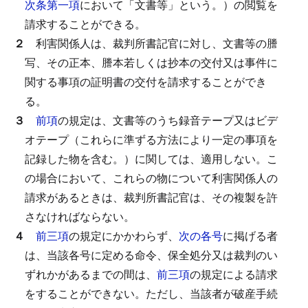
次条第一項
において「文書等」という。）の閲覧を
請求することができる。
２
利害関係人は、裁判所書記官に対し、文書等の謄
写、その正本、謄本若しくは抄本の交付又は事件に
関する事項の証明書の交付を請求することができ
る。
３
前項
の規定は、文書等のうち録音テープ又はビデ
オテープ（これらに準ずる方法により一定の事項を
記録した物を含む。）に関しては、適用しない。
こ
の場合において、これらの物について利害関係人の
請求があるときは、裁判所書記官は、その複製を許
さなければならない。
４
前三項
の規定にかかわらず、
次の各号
に掲げる者
は、当該各号に定める命令、保全処分又は裁判のい
ずれかがあるまでの間は、
前三項
の規定による請求
をすることができない。
ただし、当該者が破産手続