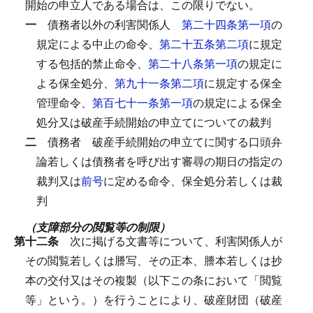
開始の申立人である場合は、この限りでない。
一
債務者以外の利害関係人
第二十四条第一項
の
規定による中止の命令、
第二十五条第二項
に規定
する包括的禁止命令、
第二十八条第一項
の規定に
よる保全処分、
第九十一条第二項
に規定する保全
管理命令、
第百七十一条第一項
の規定による保全
処分又は破産手続開始の申立てについての裁判
二
債務者
破産手続開始の申立てに関する口頭弁
論若しくは債務者を呼び出す審尋の期日の指定の
裁判又は
前号
に定める命令、保全処分若しくは裁
判
（支障部分の閲覧等の制限）
第十二条
次に掲げる文書等について、利害関係人が
その閲覧若しくは謄写、その正本、謄本若しくは抄
本の交付又はその複製（以下この条において「閲覧
等」という。）を行うことにより、破産財団（破産