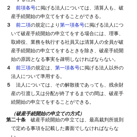
２
前項各号
に掲げる法人については、清算人も、破
産手続開始の申立てをすることができる。
３
前二項
の規定により
第一項各号
に掲げる法人につ
いて破産手続開始の申立てをする場合には、理事、
取締役、業務を執行する社員又は清算人の全員が破
産手続開始の申立てをするときを除き、破産手続開
始の原因となる事実を疎明しなければならない。
４
前三項
の規定は、
第一項各号
に掲げる法人以外の
法人について準用する。
５
法人については、その解散後であっても、残余財
産の引渡し又は分配が終了するまでの間は、破産手
続開始の申立てをすることができる。
（破産手続開始の申立ての方式）
第二十条
破産手続開始の申立ては、最高裁判所規則
で定める事項を記載した書面でしなければならな
い。