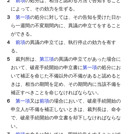
２
前項
の処分は、相当と認める方法で告知すること
によって、その効力を生ずる。
３
第一項
の処分に対しては、その告知を受けた日か
ら一週間の不変期間内に、異議の申立てをすること
ができる。
４
前項
の異議の申立ては、執行停止の効力を有す
る。
５
裁判所は、
第三項
の異議の申立てがあった場合に
おいて、破産手続開始の申立書に
第一項
の処分にお
いて補正を命じた不備以外の不備があると認めると
きは、相当の期間を定め、その期間内に当該不備を
補正すべきことを命じなければならない。
６
第一項
又は
前項
の場合において、破産手続開始の
申立人が不備を補正しないときは、裁判長は、命令
で、破産手続開始の申立書を却下しなければならな
い。