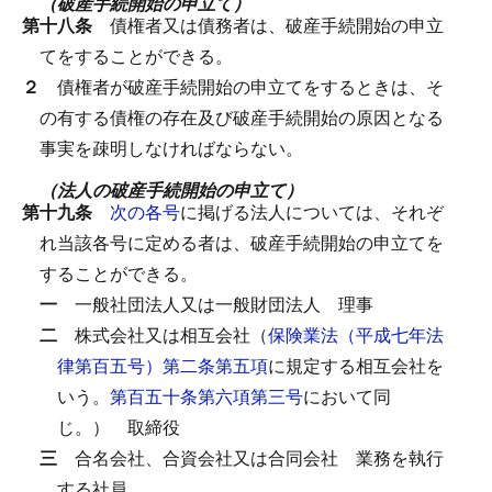
（破産手続開始の申立て）
第十八条
債権者又は債務者は、破産手続開始の申立
てをすることができる。
２
債権者が破産手続開始の申立てをするときは、そ
の有する債権の存在及び破産手続開始の原因となる
事実を疎明しなければならない。
（法人の破産手続開始の申立て）
第十九条
次の各号
に掲げる法人については、それぞ
れ当該各号に定める者は、破産手続開始の申立てを
することができる。
一
一般社団法人又は一般財団法人
理事
二
株式会社又は相互会社（
保険業法（平成七年法
律第百五号）第二条第五項
に規定する相互会社を
いう。
第百五十条第六項第三号
において同
じ。）
取締役
三
合名会社、合資会社又は合同会社
業務を執行
する社員