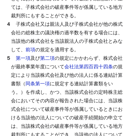
ては、子株式会社の破産事件等が係属している地方
裁判所にもすることができる。
４
子株式会社又は親法人及び子株式会社が他の株式
会社の総株主の議決権の過半数を有する場合には、
当該他の株式会社を当該親法人の子株式会社とみな
して、
前項
の規定を適用する。
５
第一項
及び
第二項
の規定にかかわらず、株式会社
が最終事業年度について
会社法第四百四十四条
の規
定により当該株式会社及び他の法人に係る連結計算
書類（
同条第一項
に規定する連結計算書類をい
う。）を作成し、かつ、当該株式会社の定時株主総
会においてその内容が報告された場合には、当該株
式会社について破産事件等が係属しているときにお
ける当該他の法人についての破産手続開始の申立て
は、当該株式会社の破産事件等が係属している地方
裁判所にもすることができ、当該他の法人について