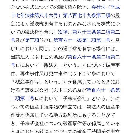
きない株式についての議決権を除き、
会社法（平成
十七年法律第八十六号）第八百七十九条第三項
の規
定により議決権を有するものとみなされる株式につ
いての議決権を含む。
次項
、
第八十三条第二項第二
号
及び
第三項
並びに
第百六十一条第二項第二号
イ及
びロにおいて同じ。）の過半数を有する場合には、
当該法人（以下この条及び
第百六十一条第二項第二
号
ロにおいて「親法人」という。）について破産事
件、再生事件又は更生事件（以下この条において
「破産事件等」という。）が係属しているときにお
ける当該株式会社（以下この条及び
第百六十一条第
二項第二号
ロにおいて「子株式会社」という。）に
ついての破産手続開始の申立ては、親法人の破産事
件等が係属している地方裁判所にもすることがで
き、子株式会社について破産事件等が係属している
ときにおける親法人についての破産手続開始の申立