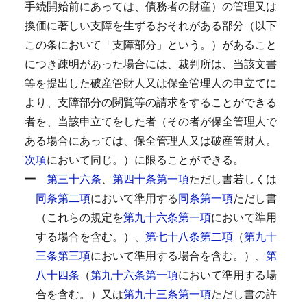
手続開始前にあっては、債務者の財産）の管理又は
換価に著しい支障を生ずるおそれがある部分（以下
この条において「支障部分」という。）があること
につき疎明があった場合には、裁判所は、当該文書
等を提出した破産管財人又は保全管理人の申立てに
より、支障部分の閲覧等の請求をすることができる
者を、当該申立てをした者（その者が保全管理人で
ある場合にあっては、保全管理人又は破産管財人。
次項
において同じ。）に限ることができる。
一
第三十六条
、
第四十条第一項
ただし書若しくは
同条第二項
において準用する
同条第一項
ただし書
（これらの規定を
第九十六条第一項
において準用
する場合を含む。）、
第七十八条第二項
（
第九十
三条第三項
において準用する場合を含む。）、
第
八十四条
（
第九十六条第一項
において準用する場
合を含む。）又は
第九十三条第一項
ただし書の許