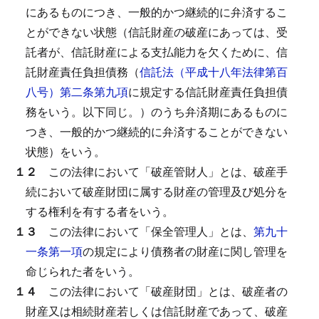
にあるものにつき、一般的かつ継続的に弁済するこ
とができない状態（信託財産の破産にあっては、受
託者が、信託財産による支払能力を欠くために、信
託財産責任負担債務（
信託法（平成十八年法律第百
八号）第二条第九項
に規定する信託財産責任負担債
務をいう。以下同じ。）のうち弁済期にあるものに
つき、一般的かつ継続的に弁済することができない
状態）をいう。
１２
この法律において「破産管財人」とは、破産手
続において破産財団に属する財産の管理及び処分を
する権利を有する者をいう。
１３
この法律において「保全管理人」とは、
第九十
一条第一項
の規定により債務者の財産に関し管理を
命じられた者をいう。
１４
この法律において「破産財団」とは、破産者の
財産又は相続財産若しくは信託財産であって、破産