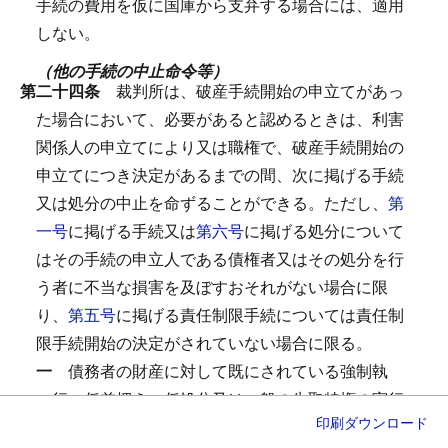
手続の費用を仮に国庫から支弁する場合には、適用
しない。
（他の手続の中止命令等）
第二十四条
裁判所は、破産手続開始の申立てがあっ
た場合において、必要があると認めるときは、利害
関係人の申立てにより又は職権で、破産手続開始の
申立てにつき決定があるまでの間、次に掲げる手続
又は処分の中止を命ずることができる。
ただし、
第
一号
に掲げる手続又は
第六号
に掲げる処分について
はその手続の申立人である債権者又はその処分を行
う者に不当な損害を及ぼすおそれがない場合に限
り、
第五号
に掲げる責任制限手続については責任制
限手続開始の決定がされていない場合に限る。
一
債務者の財産に対して既にされている強制執
行、仮差押え、仮処分又は一般の先取特権の実行
印刷
ダウンロード
若しくは留置権（
商法（明治三十二年法律第四十