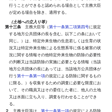
行うことができると認められる場合として主務大臣
が定める場合を除き、適用する。
（土地への立入り等）
第十三条
主務大臣等（
第十一条第二項第四号
に規定
する地方公共団体の長を含む。以下この条において
同じ。）は、特定外来生物の生息若しくは生育の状
況又は特定外来生物による生態系等に係る被害の状
況に関する情報その他特定外来生物の防除の必要性
の判断又は当該防除の実施に必要となる情報（当該
地方公共団体の長にあっては、当該地方公共団体が
行う
第十一条第一項
の規定による防除に関するもの
に限る。）を収集するための調査に必要な限度にお
いて、その職員又はその委任した者に、他人の土地
又は水面に立ち入り、調査を行わせることができ
る。
２
主務大臣等は、
第十一条第一項
の規定による防除