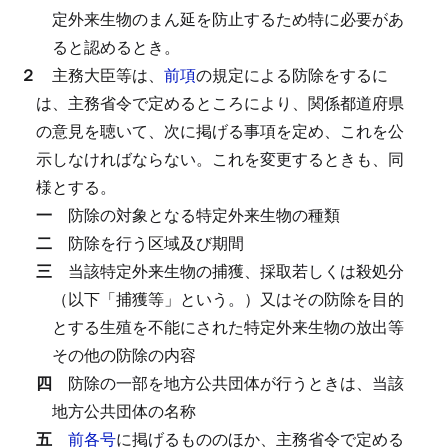
定外来生物のまん延を防止するため特に必要があ
ると認めるとき。
２
主務大臣等は、
前項
の規定による防除をするに
は、主務省令で定めるところにより、関係都道府県
の意見を聴いて、次に掲げる事項を定め、これを公
示しなければならない。
これを変更するときも、同
様とする。
一
防除の対象となる特定外来生物の種類
二
防除を行う区域及び期間
三
当該特定外来生物の捕獲、採取若しくは殺処分
（以下「捕獲等」という。）又はその防除を目的
とする生殖を不能にされた特定外来生物の放出等
その他の防除の内容
四
防除の一部を地方公共団体が行うときは、当該
地方公共団体の名称
五
前各号
に掲げるもののほか、主務省令で定める