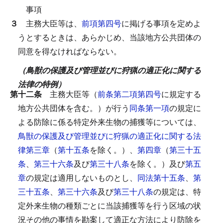
事項
３
主務大臣等は、
前項第四号
に掲げる事項を定めよ
うとするときは、あらかじめ、当該地方公共団体の
同意を得なければならない。
（鳥獣の保護及び管理並びに狩猟の適正化に関する
法律の特例）
第十二条
主務大臣等（
前条第二項第四号
に規定する
地方公共団体を含む。）が行う
同条第一項
の規定に
よる防除に係る特定外来生物の捕獲等については、
鳥獣の保護及び管理並びに狩猟の適正化に関する法
律第三章
（
第十五条
を除く。）、
第四章
（
第三十五
条
、
第三十六条
及び
第三十八条
を除く。）及び
第五
章
の規定は適用しないものとし、
同法第十五条
、
第
三十五条
、
第三十六条
及び
第三十八条
の規定は、特
定外来生物の種類ごとに当該捕獲等を行う区域の状
況その他の事情を勘案して適正な方法により防除を