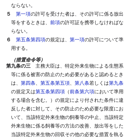
ならない。
５
第一項
の許可を受けた者は、その許可に係る放出
等をするときは、
前項
の許可証を携帯しなければな
らない。
６
第五条第四項
の規定は、
第一項
の許可について準
用する。
（措置命令等）
第九条の三
主務大臣は、特定外来生物による生態系
等に係る被害の防止のため必要があると認めるとき
は、
第四条
、
第五条第五項
、
第八条
若しくは
第九条
の規定又は
第五条第四項
（
前条第六項
において準用
する場合を含む。）の規定により付された条件に違
反した者に対して、その防止のため必要な限度にお
いて、当該特定外来生物の飼養等の中止、当該特定
外来生物に係る飼養等の方法の改善、放出等をした
当該特定外来生物の回収その他の必要な措置を執る