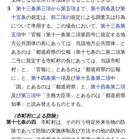
３
第十三条第三項から第五項まで
、
第十四条
及び
第
十五条
の規定は、
前二項
の規定による調査又は行為
について準用する。
この場合において、
第十三条第
五項
中「官報（第十一条第二項第四号に規定する地
方公共団体の長にあっては、当該地方公共団体」と
あるのは「都道府県の公報（第十七条の二第二項第
二号に規定する市町村の長にあっては、当該市町
村」と、「官報に」とあるのは「都道府県の公報
に」と、
第十四条第一項
及び
第十五条第二項
中
「国」とあるのは「都道府県」と、
第十四条第二項
及び
第三項
中「主務大臣等」とあるのは「都道府県
知事」と読み替えるものとする。
（市町村による防除）
第十七条の四
市町村は、その行う特定外来生物の防
除であって防除の実施体制及び方法その他の防除の