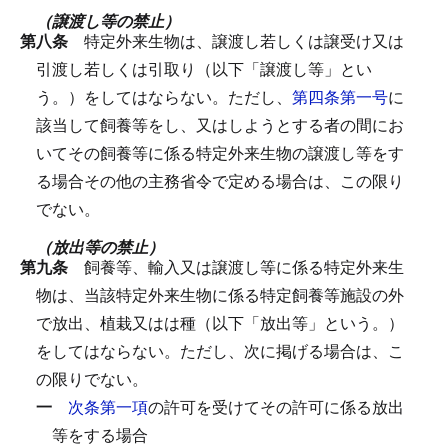
（譲渡し等の禁止）
第八条
特定外来生物は、譲渡し若しくは譲受け又は
引渡し若しくは引取り（以下「譲渡し等」とい
う。）をしてはならない。
ただし、
第四条第一号
に
該当して飼養等をし、又はしようとする者の間にお
いてその飼養等に係る特定外来生物の譲渡し等をす
る場合その他の主務省令で定める場合は、この限り
でない。
（放出等の禁止）
第九条
飼養等、輸入又は譲渡し等に係る特定外来生
物は、当該特定外来生物に係る特定飼養等施設の外
で放出、植栽又はは種（以下「放出等」という。）
をしてはならない。
ただし、次に掲げる場合は、こ
の限りでない。
一
次条第一項
の許可を受けてその許可に係る放出
等をする場合