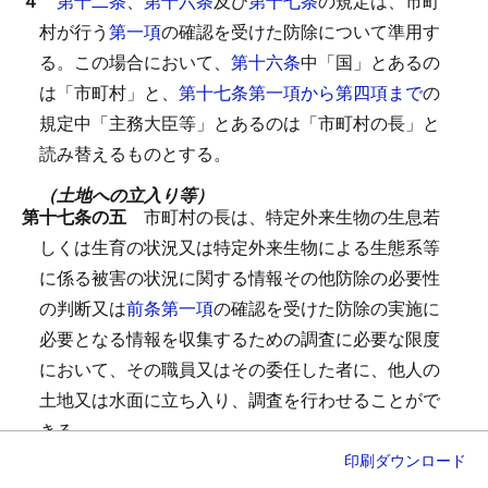
４
第十二条
、
第十六条
及び
第十七条
の規定は、市町
村が行う
第一項
の確認を受けた防除について準用す
る。
この場合において、
第十六条
中「国」とあるの
は「市町村」と、
第十七条第一項から第四項まで
の
規定中「主務大臣等」とあるのは「市町村の長」と
読み替えるものとする。
（土地への立入り等）
第十七条の五
市町村の長は、特定外来生物の生息若
しくは生育の状況又は特定外来生物による生態系等
に係る被害の状況に関する情報その他防除の必要性
の判断又は
前条第一項
の確認を受けた防除の実施に
必要となる情報を収集するための調査に必要な限度
において、その職員又はその委任した者に、他人の
土地又は水面に立ち入り、調査を行わせることがで
きる。
２
市町村の長は、
前条第一項
の確認を受けた防除に
印刷
ダウンロード