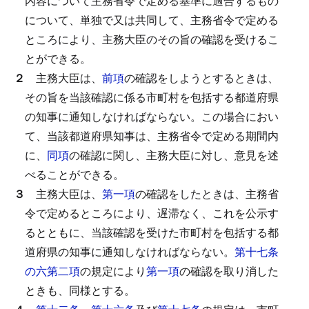
内容について主務省令で定める基準に適合するもの
について、単独で又は共同して、主務省令で定める
ところにより、主務大臣のその旨の確認を受けるこ
とができる。
２
主務大臣は、
前項
の確認をしようとするときは、
その旨を当該確認に係る市町村を包括する都道府県
の知事に通知しなければならない。
この場合におい
て、当該都道府県知事は、主務省令で定める期間内
に、
同項
の確認に関し、主務大臣に対し、意見を述
べることができる。
３
主務大臣は、
第一項
の確認をしたときは、主務省
令で定めるところにより、遅滞なく、これを公示す
るとともに、当該確認を受けた市町村を包括する都
道府県の知事に通知しなければならない。
第十七条
の六第二項
の規定により
第一項
の確認を取り消した
ときも、同様とする。