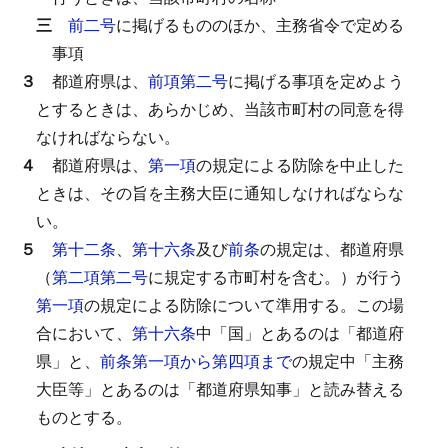
三
前二号
に掲げるもののほか、主務省令で定める
事項
３
都道府県は、
前項第二号
に掲げる事項を定めよう
とするときは、あらかじめ、当該市町村の同意を得
なければならない。
４
都道府県は、
第一項
の規定による防除を中止した
ときは、その旨を主務大臣に通知しなければならな
い。
５
第十二条
、
第十六条
及び
前条
の規定は、都道府県
（
第二項第二号
に規定する市町村を含む。）が行う
第一項
の規定による防除について準用する。
この場
合において、
第十六条
中「国」とあるのは「都道府
県」と、
前条第一項から第四項まで
の規定中「主務
大臣等」とあるのは「都道府県知事」と読み替える
ものとする。