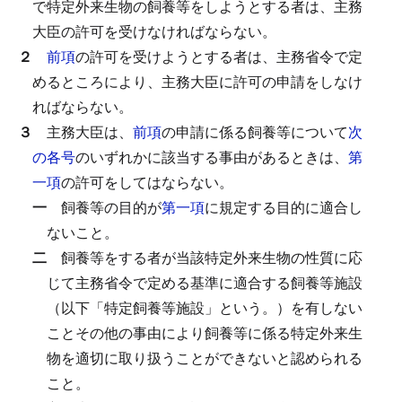
で特定外来生物の飼養等をしようとする者は、主務
大臣の許可を受けなければならない。
２
前項
の許可を受けようとする者は、主務省令で定
めるところにより、主務大臣に許可の申請をしなけ
ればならない。
３
主務大臣は、
前項
の申請に係る飼養等について
次
の各号
のいずれかに該当する事由があるときは、
第
一項
の許可をしてはならない。
一
飼養等の目的が
第一項
に規定する目的に適合し
ないこと。
二
飼養等をする者が当該特定外来生物の性質に応
じて主務省令で定める基準に適合する飼養等施設
（以下「特定飼養等施設」という。）を有しない
ことその他の事由により飼養等に係る特定外来生
物を適切に取り扱うことができないと認められる
こと。