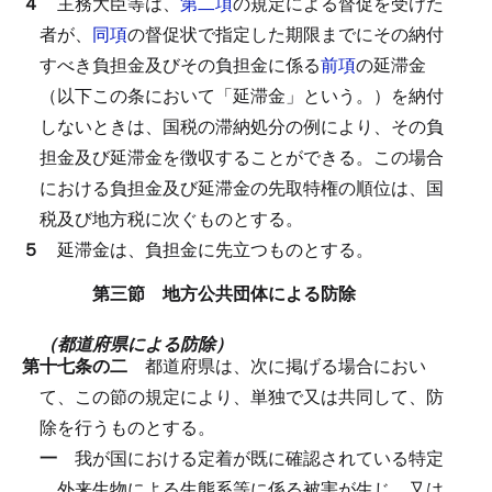
４
主務大臣等は、
第二項
の規定による督促を受けた
者が、
同項
の督促状で指定した期限までにその納付
すべき負担金及びその負担金に係る
前項
の延滞金
（以下この条において「延滞金」という。）を納付
しないときは、国税の滞納処分の例により、その負
担金及び延滞金を徴収することができる。
この場合
における負担金及び延滞金の先取特権の順位は、国
税及び地方税に次ぐものとする。
５
延滞金は、負担金に先立つものとする。
第三節 地方公共団体による防除
（都道府県による防除）
第十七条の二
都道府県は、次に掲げる場合におい
て、この節の規定により、単独で又は共同して、防
除を行うものとする。
一
我が国における定着が既に確認されている特定
外来生物による生態系等に係る被害が生じ、又は