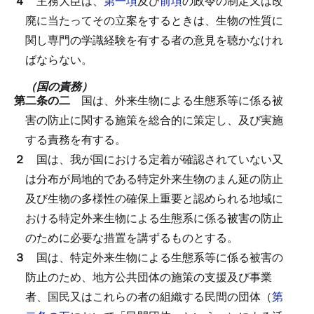
４
主務大臣は、
第一項
及び
前項
の政令の制定又は改
廃に当たってその立案をするときは、生物の性質に
関し専門の学識経験を有する者の意見を聴かなけれ
ばならない。
（国の責務）
第二条の二
国は、外来生物による生態系等に係る被
害の防止に関する施策を総合的に策定し、及び実施
する責務を有する。
２
国は、我が国における定着が確認されていない又
は分布が局地的である特定外来生物のまん延の防止
及び生物の多様性の確保上重要と認められる地域に
おける特定外来生物による生態系に係る被害の防止
のために必要な措置を講ずるものとする。
３
国は、特定外来生物による生態系等に係る被害の
防止のため、地方公共団体の施策の支援及び事業
者、国民又はこれらの者の組織する民間の団体（
第