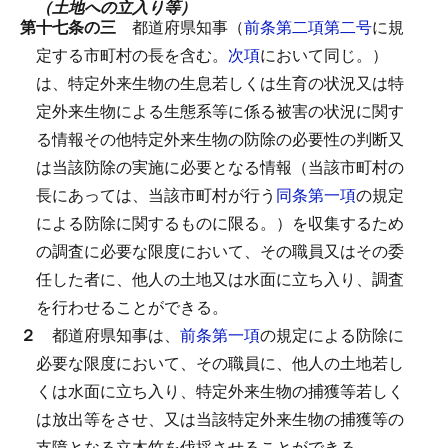
（土地への立入り等）
第十七条の三
都道府県知事（
前条第二項第二号
に規
定する市町村の長を含む。
次項
において同じ。）
は、特定外来生物の生息若しくは生育の状況又は特
定外来生物による生態系等に係る被害の状況に関す
る情報その他特定外来生物の防除の必要性の判断又
は当該防除の実施に必要となる情報（当該市町村の
長にあっては、当該市町村が行う
同条第一項
の規定
による防除に関するものに限る。）を収集するため
の調査に必要な限度において、その職員又はその委
任した者に、他人の土地又は水面に立ち入り、調査
を行わせることができる。
２
都道府県知事は、
前条第一項
の規定による防除に
必要な限度において、その職員に、他人の土地若し
くは水面に立ち入り、特定外来生物の捕獲等若しく
は放出等をさせ、又は当該特定外来生物の捕獲等の
支障となる立木竹を伐採させることができる。