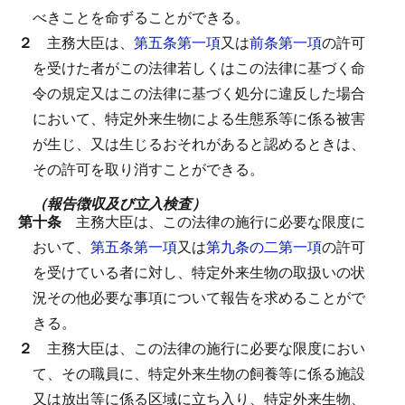
べきことを命ずることができる。
２
主務大臣は、
第五条第一項
又は
前条第一項
の許可
を受けた者がこの法律若しくはこの法律に基づく命
令の規定又はこの法律に基づく処分に違反した場合
において、特定外来生物による生態系等に係る被害
が生じ、又は生じるおそれがあると認めるときは、
その許可を取り消すことができる。
（報告徴収及び立入検査）
第十条
主務大臣は、この法律の施行に必要な限度に
おいて、
第五条第一項
又は
第九条の二第一項
の許可
を受けている者に対し、特定外来生物の取扱いの状
況その他必要な事項について報告を求めることがで
きる。
２
主務大臣は、この法律の施行に必要な限度におい
て、その職員に、特定外来生物の飼養等に係る施設
又は放出等に係る区域に立ち入り、特定外来生物、