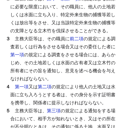
に必要な限度において、その職員に、他人の土地若
しくは水面に立ち入り、特定外来生物の捕獲等若し
くは放出等をさせ、又は当該特定外来生物の捕獲等
の支障となる立木竹を伐採させることができる。
３
主務大臣等は、その職員に
前二項
の規定による調
査若しくは行為をさせる場合又はその委任した者に
第一項
の規定による調査をさせる場合には、あらか
じめ、その土地若しくは水面の占有者又は立木竹の
所有者にその旨を通知し、意見を述べる機会を与え
なければならない。
４
第一項
又は
第二項
の規定により他人の土地又は水
面に立ち入ろうとする者は、その身分を示す証明書
を携帯し、関係者に提示しなければならない。
５
主務大臣等は、
第三項
の規定による通知をする場
合において、相手方が知れないとき、又はその所在
が不分明なときは、その通知に係る土地、水面又は