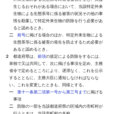
生じるおそれがある場合において、当該特定外来
生物による生態系等に係る被害の状況その他の事
情を勘案して特定外来生物の防除を行う必要があ
ると認めるとき。
二
前号
に掲げる場合のほか、特定外来生物による
生態系等に係る被害の発生を防止するため必要が
あると認めるとき。
２
都道府県は、
前項
の規定による防除をするには、
単独で又は共同して、次に掲げる事項を定め、主務
省令で定めるところにより、遅滞なく、これを公示
するとともに、主務大臣に通知しなければならな
い。
これを変更したときも、同様とする。
一
第十一条第二項第一号から第三号まで
に掲げる
事項
二
防除の一部を当該都道府県の区域内の市町村が
行うときは、当該市町村の名称