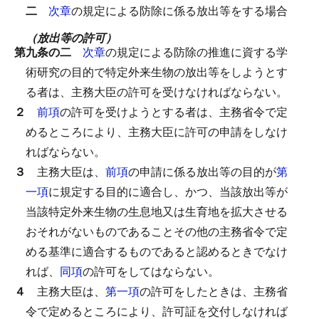
二
次章
の規定による防除に係る放出等をする場合
（放出等の許可）
第九条の二
次章
の規定による防除の推進に資する学
術研究の目的で特定外来生物の放出等をしようとす
る者は、主務大臣の許可を受けなければならない。
２
前項
の許可を受けようとする者は、主務省令で定
めるところにより、主務大臣に許可の申請をしなけ
ればならない。
３
主務大臣は、
前項
の申請に係る放出等の目的が
第
一項
に規定する目的に適合し、かつ、当該放出等が
当該特定外来生物の生息地又は生育地を拡大させる
おそれがないものであることその他の主務省令で定
める基準に適合するものであると認めるときでなけ
れば、
同項
の許可をしてはならない。
４
主務大臣は、
第一項
の許可をしたときは、主務省
令で定めるところにより、許可証を交付しなければ