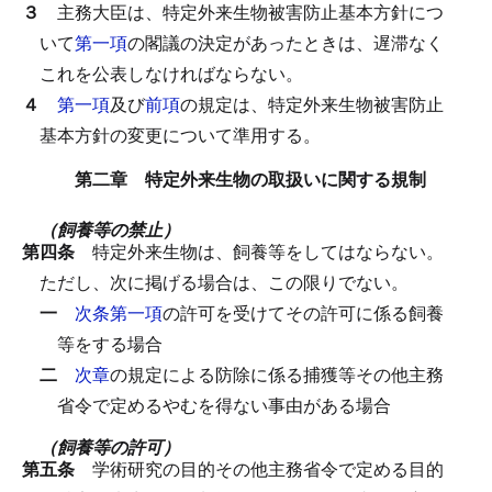
３
主務大臣は、特定外来生物被害防止基本方針につ
いて
第一項
の閣議の決定があったときは、遅滞なく
これを公表しなければならない。
４
第一項
及び
前項
の規定は、特定外来生物被害防止
基本方針の変更について準用する。
第二章 特定外来生物の取扱いに関する規制
（飼養等の禁止）
第四条
特定外来生物は、飼養等をしてはならない。
ただし、次に掲げる場合は、この限りでない。
一
次条第一項
の許可を受けてその許可に係る飼養
等をする場合
二
次章
の規定による防除に係る捕獲等その他主務
省令で定めるやむを得ない事由がある場合
（飼養等の許可）
第五条
学術研究の目的その他主務省令で定める目的