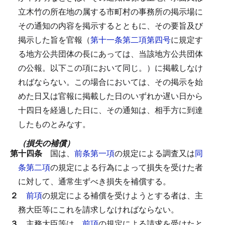
立木竹の所在地の属する市町村の事務所の掲示場に
その通知の内容を掲示するとともに、その要旨及び
掲示した旨を官報（
第十一条第二項第四号
に規定す
る地方公共団体の長にあっては、当該地方公共団体
の公報。以下この項において同じ。）に掲載しなけ
ればならない。
この場合においては、その掲示を始
めた日又は官報に掲載した日のいずれか遅い日から
十四日を経過した日に、その通知は、相手方に到達
したものとみなす。
（損失の補償）
第十四条
国は、
前条第一項
の規定による調査又は
同
条第二項
の規定による行為によって損失を受けた者
に対して、通常生ずべき損失を補償する。
２
前項
の規定による補償を受けようとする者は、主
務大臣等にこれを請求しなければならない。
３
主務大臣等は、
前項
の規定による請求を受けたと