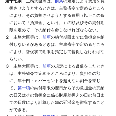
第十七条
主務大臣等は、
前条
の規定により費用を負
担させようとするときは、主務省令で定めるところ
により、その負担させようとする費用（以下この条
において「負担金」という。）の額及びその納付期
限を定めて、その納付を命じなければならない。
２
主務大臣等は、
前項
の納付期限までに負担金を納
付しない者があるときは、主務省令で定めるところ
により、督促状で期限を指定して督促しなければな
らない。
３
主務大臣等は、
前項
の規定による督促をしたとき
は、主務省令で定めるところにより、負担金の額
に、年十四・五パーセントを超えない割合を乗じ
て、
第一項
の納付期限の翌日からその負担金の完納
の日又はその負担金に係る財産差押えの日の前日ま
での日数により計算した額の延滞金を徴収すること
ができる。