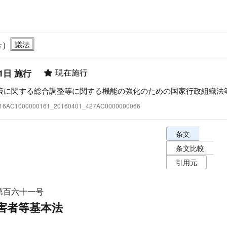
号）
現在施行
1日 施行
策に関する総合調整等に関する機能の強化のための国家行政組織法
:416AC1000000161_20160401_427AC0000000066
条文表示オプショ
条文
条文比較
引用元
第百六十一号
害者等基本法