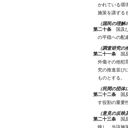
かれている環
施策を講ずる
（国民の理解
第二十条
国及
の平穏への配
（調査研究の
第二十一条
国
外傷その他犯
究の推進並び
ものとする。
（民間の団体
第二十二条
国
す役割の重要
（意見の反映
第二十三条
国
映し、当該施