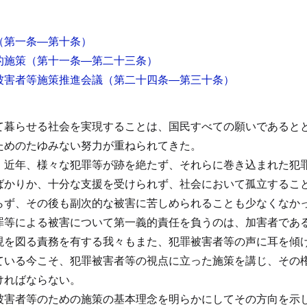
（第一条―第十条）
的施策
（第十一条―第二十三条）
被害者等施策推進会議
（第二十四条―第三十条）
て暮らせる社会を実現することは、国民すべての願いであると
ためのたゆみない努力が重ねられてきた。
、近年、様々な犯罪等が跡を絶たず、それらに巻き込まれた犯
ばかりか、十分な支援を受けられず、社会において孤立するこ
らず、その後も副次的な被害に苦しめられることも少なくなか
罪等による被害について第一義的責任を負うのは、加害者であ
現を図る責務を有する我々もまた、犯罪被害者等の声に耳を傾
ている今こそ、犯罪被害者等の視点に立った施策を講じ、その
ければならない。
被害者等のための施策の基本理念を明らかにしてその方向を示