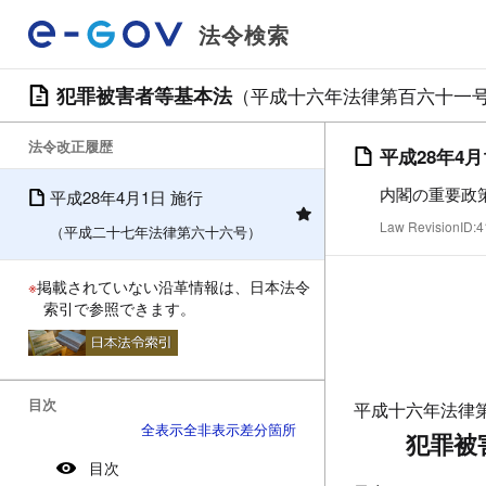
法令検索
犯罪被害者等基本法
（平成十六年法律第百六十一
法令改正履歴
平成28年4月
内閣の重要政
平成28年4月1日 施行
Law RevisionID
（平成二十七年法律第六十六号）
※
掲載されていない沿革情報は、日本法令
索引で参照できます。
目次
平成十六年法律
全表示
全非表示
差分箇所
犯罪被
目次