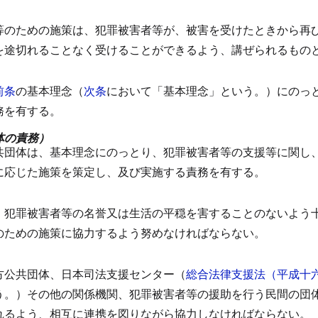
等のための施策は、犯罪被害者等が、被害を受けたときから再
を途切れることなく受けることができるよう、講ぜられるもの
前条
の基本理念（
次条
において「基本理念」という。）にのっ
務を有する。
体の責務）
共団体は、基本理念にのっとり、犯罪被害者等の支援等に関し
に応じた施策を策定し、及び実施する責務を有する。
）
、犯罪被害者等の名誉又は生活の平穏を害することのないよう
のための施策に協力するよう努めなければならない。
方公共団体、日本司法支援センター（
総合法律支援法（平成十
う。）その他の関係機関、犯罪被害者等の援助を行う民間の団
れるよう、相互に連携を図りながら協力しなければならない。