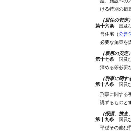
護、施設への
ける特別の措
（居住の安定
第十六条
国及
営住宅（
公営
必要な施策を
（雇用の安定
第十七条
国及
深める等必要
（刑事に関す
第十八条
国及
刑事に関する
講ずるものと
（保護、捜査
第十九条
国及
平穏その他犯