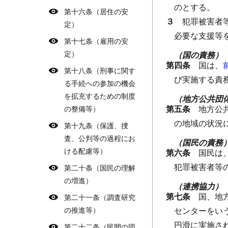
のとする。
第十六条（居住の安
３
犯罪被害者
定）
必要な支援等
第十七条（雇用の安
定）
（国の責務）
第四条
国は、
第十八条（刑事に関す
び実施する責
る手続への参加の機会
を拡充するための制度
（地方公共団
第五条
地方公
の整備等）
の地域の状況
第十九条（保護、捜
査、公判等の過程にお
（国民の責務
ける配慮等）
第六条
国民は
犯罪被害者等
第二十条（国民の理解
の増進）
（連携協力）
第七条
国、地
第二十一条（調査研究
の推進等）
センターをい
円滑に実施さ
第二十二条（民間の団