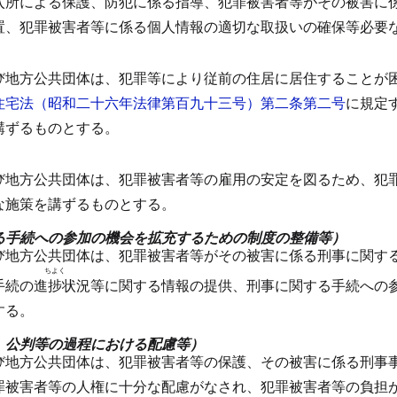
入所による保護、防犯に係る指導、犯罪被害者等がその被害に
置、犯罪被害者等に係る個人情報の適切な取扱いの確保等必要
）
び地方公共団体は、犯罪等により従前の住居に居住することが
住宅法（昭和二十六年法律第百九十三号）第二条第二号
に規定
講ずるものとする。
）
び地方公共団体は、犯罪被害者等の雇用の安定を図るため、犯
な施策を講ずるものとする。
る手続への参加の機会を拡充するための制度の整備等）
び地方公共団体は、犯罪被害者等がその被害に係る刑事に関す
ちよく
手続の進
捗
状況等に関する情報の提供、刑事に関する手続への
する。
、公判等の過程における配慮等）
び地方公共団体は、犯罪被害者等の保護、その被害に係る刑事
罪被害者等の人権に十分な配慮がなされ、犯罪被害者等の負担