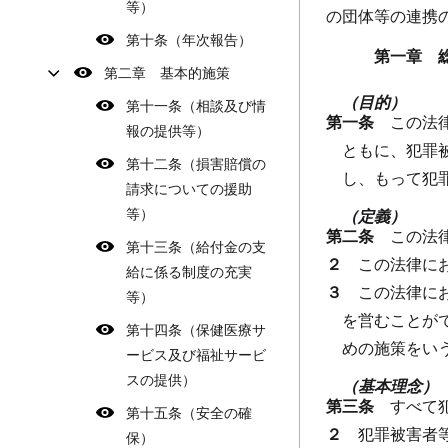
等）
の団体等の連携
第十条（年次報告）
第一章 
第二章 基本的施策
（目的）
第十一条（相談及び情
第一条
この法
報の提供等）
ともに、犯罪
第十二条（損害賠償の
し、もって犯
請求についての援助
等）
（定義）
第二条
この法
第十三条（給付金の支
２
この法律に
給に係る制度の充実
３
この法律に
等）
を営むことが
第十四条（保健医療サ
めの施策をい
ービス及び福祉サービ
スの提供）
（基本理念）
第三条
すべて
第十五条（安全の確
２
犯罪被害者
保）