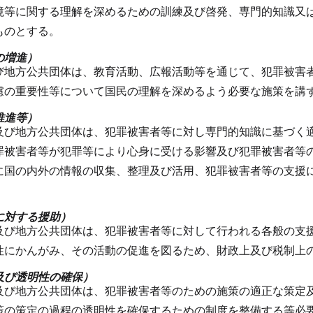
境等に関する理解を深めるための訓練及び啓発、専門的知識又
ものとする。
の増進）
び地方公共団体は、教育活動、広報活動等を通じて、犯罪被害
慮の重要性等について国民の理解を深めるよう必要な施策を講
推進等）
及び地方公共団体は、犯罪被害者等に対し専門的知識に基づく
罪被害者等が犯罪等により心身に受ける影響及び犯罪被害者等
に国の内外の情報の収集、整理及び活用、犯罪被害者等の支援
に対する援助）
及び地方公共団体は、犯罪被害者等に対して行われる各般の支
性にかんがみ、その活動の促進を図るため、財政上及び税制上
及び透明性の確保）
及び地方公共団体は、犯罪被害者等のための施策の適正な策定
策の策定の過程の透明性を確保するための制度を整備する等必