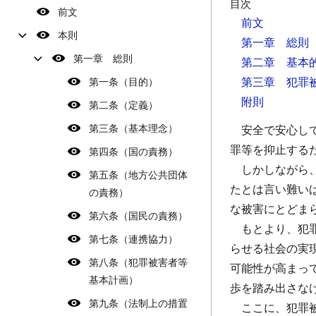
目次
前文
前文
本則
第一章 総則
第一章 総則
第二章 基本
第三章 犯罪
第一条（目的）
附則
第二条（定義）
第三条（基本理念）
安全で安心し
罪等を抑止する
第四条（国の責務）
しかしながら
第五条（地方公共団体
たとは言い難い
の責務）
な被害にとどま
第六条（国民の責務）
もとより、犯
第七条（連携協力）
らせる社会の実
第八条（犯罪被害者等
可能性が高まっ
基本計画）
歩を踏み出さな
第九条（法制上の措置
ここに、犯罪