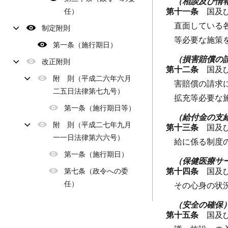
（相談及び情
第十一条
国及
任）
直面している
制定附則
等必要な施策
第一条（施行期日）
（損害賠償の
改正附則
第十二条
国及
附 則（平成二六年六月
害賠償の請求
二五日法律第七九号）
拡充等必要な
第一条（施行期日等）
（給付金の支
附 則（平成二七年九月
第十三条
国及
一一日法律第六六号）
給に係る制度
第一条（施行期日）
（保健医療サ
第十四条
国及
第七条（政令への委
任）
その心身の状
（安全の確保
第十五条
国及