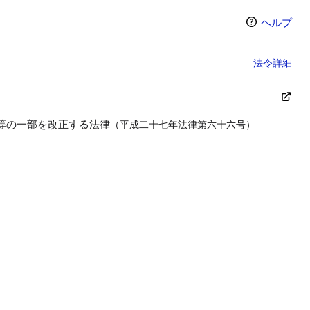
ヘルプ
法令詳細
等の一部を改正する法律
（平成二十七年法律第六十六号）
ン（選択すると条文の表示方法が変わります）