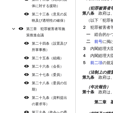
体に対する援助）
（犯罪被害者
第八条
政府は
第二十三条（意見の反
（以下「犯罪
映及び透明性の確保）
２
犯罪被害者
第三章 犯罪被害者等施
一
総合的か
策推進会議
二
前号
に掲
第二十四条（設置及び
３
内閣総理大
所掌事務）
４
内閣総理大
第二十五条（組織）
５
前二項
の規
第二十六条（会長）
（法制上の措
第二十七条（委員）
第九条
政府は
第二十八条（委員の任
（年次報告）
期）
第十条
政府は
第二十九条（資料提出
第二章 
の要求等）
第三十条（政令への委