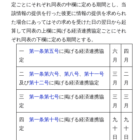
定ごとにそれぞれ同表の中欄に定める期間とし、当
該情報の提供を行った後更に情報の提供を求められ
た場合にあってはその求めを受けた日の翌日から起
算して同表の上欄に掲げる経済連携協定ごとにそれ
ぞれ同表の下欄に定める期間とする。
一
第一条第五号
に掲げる経済連携協
六
四
定
月
月
二
第一条第六号
、
第八号
、
第十一号
三
二
及び
第十二号
に掲げる経済連携協定
月
月
三
第一条第七号
に掲げる経済連携協
三
三
定
月
月
四
第一条第十号
に掲げる経済連携協
九
九
定
十
十
日
日