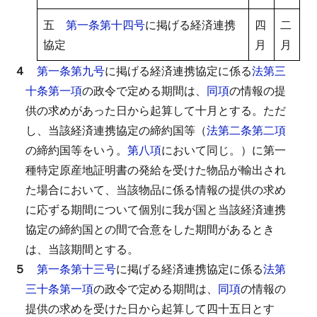
五
第一条第十四号
に掲げる経済連携
四
二
協定
月
月
４
第一条第九号
に掲げる経済連携協定に係る
法第三
十条第一項
の政令で定める期間は、
同項
の情報の提
供の求めがあった日から起算して十月とする。
ただ
し、当該経済連携協定の締約国等（
法第二条第二項
の締約国等をいう。
第八項
において同じ。）に第一
種特定原産地証明書の発給を受けた物品が輸出され
た場合において、当該物品に係る情報の提供の求め
に応ずる期間について個別に我が国と当該経済連携
協定の締約国との間で合意をした期間があるとき
は、当該期間とする。
５
第一条第十三号
に掲げる経済連携協定に係る
法第
三十条第一項
の政令で定める期間は、
同項
の情報の
提供の求めを受けた日から起算して四十五日とす