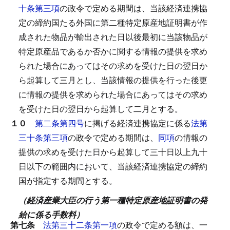
十条第三項
の政令で定める期間は、当該経済連携協
定の締約国たる外国に第二種特定原産地証明書が作
成された物品が輸出された日以後最初に当該物品が
特定原産品であるか否かに関する情報の提供を求め
られた場合にあってはその求めを受けた日の翌日か
ら起算して三月とし、当該情報の提供を行った後更
に情報の提供を求められた場合にあってはその求め
を受けた日の翌日から起算して二月とする。
１０
第二条第四号
に掲げる経済連携協定に係る
法第
三十条第三項
の政令で定める期間は、
同項
の情報の
提供の求めを受けた日から起算して三十日以上九十
日以下の範囲内において、当該経済連携協定の締約
国が指定する期間とする。
（経済産業大臣の行う第一種特定原産地証明書の発
給に係る手数料）
第七条
法第三十二条第一項
の政令で定める額は、一