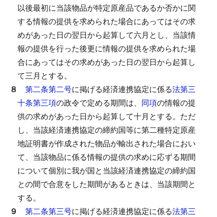
以後最初に当該物品が特定原産品であるか否かに関
する情報の提供を求められた場合にあってはその求
めがあった日の翌日から起算して六月とし、当該情
報の提供を行った後更に情報の提供を求められた場
合にあってはその求めがあった日の翌日から起算し
て三月とする。
８
第二条第二号
に掲げる経済連携協定に係る
法第三
十条第三項
の政令で定める期間は、
同項
の情報の提
供の求めがあった日から起算して十月とする。
ただ
し、当該経済連携協定の締約国等に第二種特定原産
地証明書が作成された物品が輸出された場合におい
て、当該物品に係る情報の提供の求めに応ずる期間
について個別に我が国と当該経済連携協定の締約国
との間で合意をした期間があるときは、当該期間と
する。
９
第二条第三号
に掲げる経済連携協定に係る
法第三