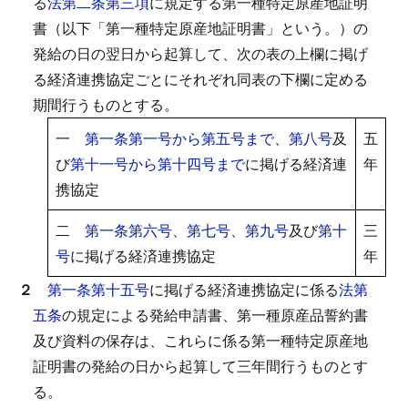
る
法第二条第三項
に規定する第一種特定原産地証明
書（以下「第一種特定原産地証明書」という。）の
発給の日の翌日から起算して、次の表の上欄に掲げ
る経済連携協定ごとにそれぞれ同表の下欄に定める
期間行うものとする。
一
第一条第一号から第五号まで
、
第八号
及
五
び
第十一号から第十四号まで
に掲げる経済連
年
携協定
二
第一条第六号
、
第七号
、
第九号
及び
第十
三
号
に掲げる経済連携協定
年
２
第一条第十五号
に掲げる経済連携協定に係る
法第
五条
の規定による発給申請書、第一種原産品誓約書
及び資料の保存は、これらに係る第一種特定原産地
証明書の発給の日から起算して三年間行うものとす
る。