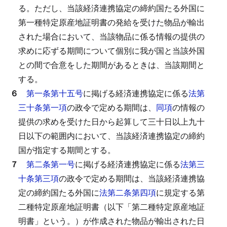
る。
ただし、当該経済連携協定の締約国たる外国に
第一種特定原産地証明書の発給を受けた物品が輸出
された場合において、当該物品に係る情報の提供の
求めに応ずる期間について個別に我が国と当該外国
との間で合意をした期間があるときは、当該期間と
する。
６
第一条第十五号
に掲げる経済連携協定に係る
法第
三十条第一項
の政令で定める期間は、
同項
の情報の
提供の求めを受けた日から起算して三十日以上九十
日以下の範囲内において、当該経済連携協定の締約
国が指定する期間とする。
７
第二条第一号
に掲げる経済連携協定に係る
法第三
十条第三項
の政令で定める期間は、当該経済連携協
定の締約国たる外国に
法第二条第四項
に規定する第
二種特定原産地証明書（以下「第二種特定原産地証
明書」という。）が作成された物品が輸出された日