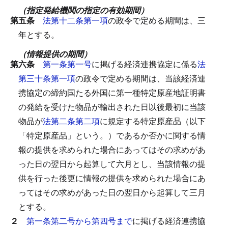
（指定発給機関の指定の有効期間）
第五条
法第十二条第一項
の政令で定める期間は、三
年とする。
（情報提供の期間）
第六条
第一条第一号
に掲げる経済連携協定に係る
法
第三十条第一項
の政令で定める期間は、当該経済連
携協定の締約国たる外国に第一種特定原産地証明書
の発給を受けた物品が輸出された日以後最初に当該
物品が
法第二条第二項
に規定する特定原産品（以下
「特定原産品」という。）であるか否かに関する情
報の提供を求められた場合にあってはその求めがあ
った日の翌日から起算して六月とし、当該情報の提
供を行った後更に情報の提供を求められた場合にあ
ってはその求めがあった日の翌日から起算して三月
とする。
２
第一条第二号から第四号まで
に掲げる経済連携協