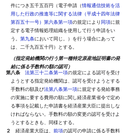
件につき五千五百円（電子申請（
情報通信技術を活
用した行政の推進等に関する法律（平成十四年法律
第百五十一号）第六条第一項
の規定により
同項
に規
定する電子情報処理組織を使用して行う申請をい
う。
第九条
において同じ。）を行う場合にあって
は、二千九百五十円）とする。
（指定発給機関の行う第一種特定原産地証明書の発
給に係る手数料の額の認可）
第八条
法第三十二条第一項
の規定による認可を受け
ようとする指定発給機関は、認可を受けようとする
手数料の額及び
法第八条第一項
に規定する発給事務
の実施に要する費用の額に関し経済産業省令で定め
る事項を記載した申請書を経済産業大臣に提出しな
ければならない。
手数料の額の変更の認可を受けよ
うとするときも、同様とする。
２
経済産業大臣は、
前項
の認可の申請に係る手数料