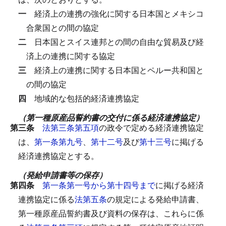
一
経済上の連携の強化に関する日本国とメキシコ
合衆国との間の協定
二
日本国とスイス連邦との間の自由な貿易及び経
済上の連携に関する協定
三
経済上の連携に関する日本国とペルー共和国と
の間の協定
四
地域的な包括的経済連携協定
（第一種原産品誓約書の交付に係る経済連携協定）
第三条
法第三条第五項
の政令で定める経済連携協定
は、
第一条第九号
、
第十二号
及び
第十三号
に掲げる
経済連携協定とする。
（発給申請書等の保存）
第四条
第一条第一号から第十四号まで
に掲げる経済
連携協定に係る
法第五条
の規定による発給申請書、
第一種原産品誓約書及び資料の保存は、これらに係