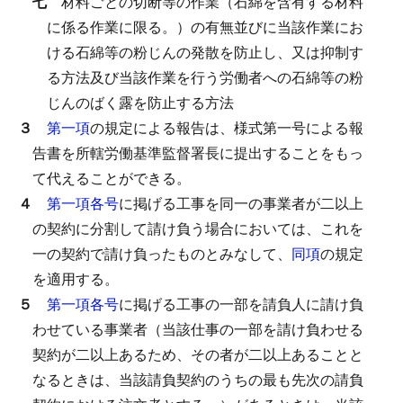
七
材料ごとの切断等の作業（石綿を含有する材料
に係る作業に限る。）の有無並びに当該作業にお
ける石綿等の粉じんの発散を防止し、又は抑制す
る方法及び当該作業を行う労働者への石綿等の粉
じんのばく露を防止する方法
３
第一項
の規定による報告は、様式第一号による報
告書を所轄労働基準監督署長に提出することをもっ
て代えることができる。
４
第一項各号
に掲げる工事を同一の事業者が二以上
の契約に分割して請け負う場合においては、これを
一の契約で請け負ったものとみなして、
同項
の規定
を適用する。
５
第一項各号
に掲げる工事の一部を請負人に請け負
わせている事業者（当該仕事の一部を請け負わせる
契約が二以上あるため、その者が二以上あることと
なるときは、当該請負契約のうちの最も先次の請負