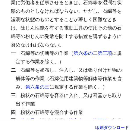
業に労働者を従事させるときは、石綿等を湿潤な状
態のものとしなければならない。
ただし、石綿等を
湿潤な状態のものとすることが著しく困難なとき
は、除じん性能を有する電動工具の使用その他の石
綿等の粉じんの発散を防止する措置を講ずるように
努めなければならない。
一
石綿等の切断等の作業（
第六条の二第三項
に規
定する作業を除く。）
二
石綿等を塗布し、注入し、又は張り付けた物の
解体等の作業（石綿使用建築物等解体等作業を含
み、
第六条の三
に規定する作業を除く。）
三
粉状の石綿等を容器に入れ、又は容器から取り
出す作業
四
粉状の石綿等を混合する作業
五
前各号
に掲げる作業、
第六条の二第三項
に規定
印刷
ダウンロード
する作業又は
第六条の三
に規定する作業（以下