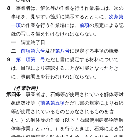
８
事業者は、解体等の作業を行う作業場には、次の
事項を、見やすい箇所に掲示するとともに、
次条第
一項
の作業を行う作業場には、
前項
の規定による記
録の写しを備え付けなければならない。
一
調査終了日
二
前項第六号
及び
第八号
に規定する事項の概要
９
第二項第二号
ただし書に規定する材料について
は、目視により確認することが可能となったとき
に、事前調査を行わなければならない。
（作業計画）
第四条
事業者は、石綿等が使用されている解体等対
象建築物等（
前条第五項
ただし書の規定により石綿
等が使用されているものとみなされるものを含
む。）の解体等の作業（以下「石綿使用建築物等解
体等作業」という。）を行うときは、石綿による労
働者の健康障害を防止するため、あらかじめ、作業