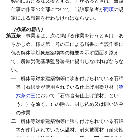
契約における注文者とする。）があるときは、当該
仕事の作業の全部について、当該事業者が
同項
の規
定による報告を行わなければならない。
（作業の届出）
第五条
事業者は、次に掲げる作業を行うときは、あ
らかじめ、様式第一号の二による届書に当該作業に
係る解体等対象建築物等の概要を示す図面を添え
て、所轄労働基準監督署長に提出しなければならな
い。
一
解体等対象建築物等に吹き付けられている石綿
等（石綿等が使用されている仕上げ用塗り材（
第
六条の三
において「石綿含有仕上げ塗材」とい
う。）を除く。）の除去、封じ込め又は囲い込み
の作業
二
解体等対象建築物等に張り付けられている石綿
等が使用されている保温材、耐火被覆材（耐火性