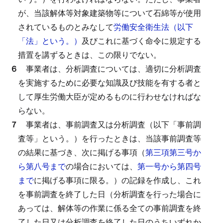
が、当該解体等対象建築物等について石綿等が使用
されているものとみなして
労働安全衛生法（以下
「法」という。）
及びこれに基づく命令に規定する
措置を講ずるときは、この限りでない。
６
事業者は、分析調査については、適切に分析調査
を実施するために必要な知識及び技能を有する者と
して厚生労働大臣が定めるものに行わせなければな
らない。
７
事業者は、事前調査又は分析調査（以下「事前調
査等」という。）を行ったときは、当該事前調査等
の結果に基づき、次に掲げる事項（
第三項第三号か
ら第八号まで
の場合においては、
第一号から第四号
まで
に掲げる事項に限る。）の記録を作成し、これ
を事前調査を終了した日（分析調査を行った場合に
あっては、解体等の作業に係る全ての事前調査を終
了した日又は分析調査を終了した日のうちいずれか