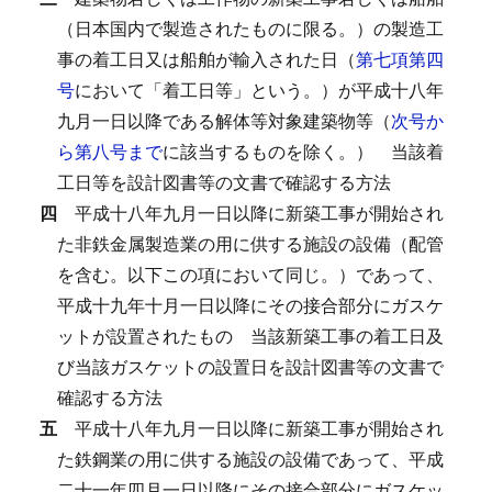
（日本国内で製造されたものに限る。）の製造工
事の着工日又は船舶が輸入された日（
第七項第四
号
において「着工日等」という。）が平成十八年
九月一日以降である解体等対象建築物等（
次号か
ら第八号まで
に該当するものを除く。）
当該着
工日等を設計図書等の文書で確認する方法
四
平成十八年九月一日以降に新築工事が開始され
た非鉄金属製造業の用に供する施設の設備（配管
を含む。以下この項において同じ。）であって、
平成十九年十月一日以降にその接合部分にガスケ
ットが設置されたもの
当該新築工事の着工日及
び当該ガスケットの設置日を設計図書等の文書で
確認する方法
五
平成十八年九月一日以降に新築工事が開始され
た鉄鋼業の用に供する施設の設備であって、平成
二十一年四月一日以降にその接合部分にガスケッ