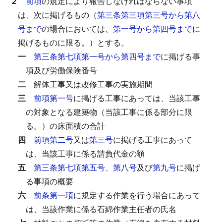
２
前項
の規定により報告しなければならない事項
は、次に掲げるもの（
第三条第三項第三号から第八
号まで
の場合においては、
第一号から第四号まで
に
掲げるものに限る。）とする。
一
第三条第七項第一号から第四号まで
に掲げる事
項及び労働保険番号
二
解体工事又は改修工事の実施期間
三
前項第一号
に掲げる工事にあっては、当該工事
の対象となる建築物（当該工事に係る部分に限
る。）の床面積の合計
四
前項第二号
又は
第三号
に掲げる工事にあって
は、当該工事に係る請負代金の額
五
第三条第七項第五号
、
第八号
及び
第九号
に掲げ
る事項の概要
六
前条第一項
に規定する作業を行う場合にあって
は、当該作業に係る石綿作業主任者の氏名