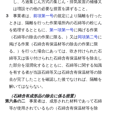
し、ろ過集じん方式の集じん・排気装置の補修又
は増設その他の必要な措置を講ずること。
３
事業者は、
前項第一号
の規定により隔離を行った
ときは、隔離を行った作業場所内の石綿等の粉じん
を処理するとともに、
第一項第一号
に掲げる作業
（石綿等の除去の作業に限る。）又は
同項第二号
に
掲げる作業（石綿含有保温材等の除去の作業に限
る。）を行った場合にあっては、吹き付けられた石
綿等又は張り付けられた石綿含有保温材等を除去し
た部分を湿潤化するとともに、石綿等に関する知識
を有する者が当該石綿等又は石綿含有保温材等の除
去が完了したことを確認した後でなければ、隔離を
解いてはならない。
（石綿含有成形品の除去に係る措置）
第六条の二
事業者は、成形された材料であって石綿
等が使用されているもの（石綿含有保温材等を除