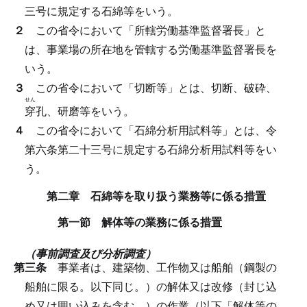
三号に規定する石綿等をいう。
２
この省令において「所轄労働基準監督署長」と
は、事業場の所在地を管轄する労働基準監督署長を
いう。
３
この省令において「切断等」とは、切断、破砕、
せん
穿
孔、研磨等をいう。
４
この省令において「石綿分析用試料等」とは、令
第六条第二十三号に規定する石綿分析用試料等をい
う。
第二章 石綿等を取り扱う業務等に係る措置
第一節 解体等の業務に係る措置
（事前調査及び分析調査）
第三条
事業者は、建築物、工作物又は船舶（鋼製の
船舶に限る。以下同じ。）の解体又は改修（封じ込
め又は囲い込みを含む。）の作業（以下「解体等の