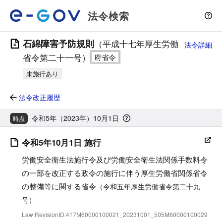
法令検索
石綿障害予防規則
（平成十七年厚生労働
法令詳細
省令第二十一号）
未施行あり
法令改正履歴
令和5年（2023年）10月1日
時点
令和5年10月1日 施行
労働安全衛生法施行令及び労働安全衛生法関係手数料令
の一部を改正する政令の施行に伴う厚生労働省関係省令
の整備等に関する省令
（令和五年厚生労働省令第二十九
号）
Law RevisionID:417M60000100021_20231001_505M60000100029