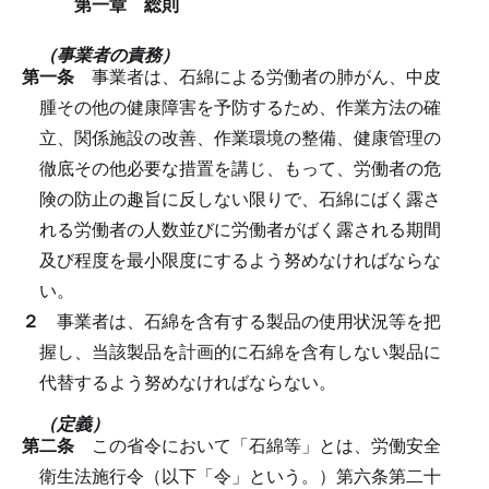
第一章 総則
（事業者の責務）
第一条
事業者は、石綿による労働者の肺がん、中皮
腫その他の健康障害を予防するため、作業方法の確
立、関係施設の改善、作業環境の整備、健康管理の
徹底その他必要な措置を講じ、もって、労働者の危
険の防止の趣旨に反しない限りで、石綿にばく露さ
れる労働者の人数並びに労働者がばく露される期間
及び程度を最小限度にするよう努めなければならな
い。
２
事業者は、石綿を含有する製品の使用状況等を把
握し、当該製品を計画的に石綿を含有しない製品に
代替するよう努めなければならない。
（定義）
第二条
この省令において「石綿等」とは、労働安全
衛生法施行令（以下「令」という。）第六条第二十