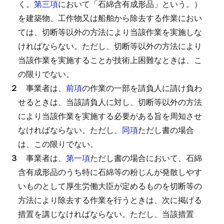
く。
第三項
において「石綿含有成形品」という。）
を建築物、工作物又は船舶から除去する作業におい
ては、切断等以外の方法により当該作業を実施しな
ければならない。
ただし、切断等以外の方法により
当該作業を実施することが技術上困難なときは、こ
の限りでない。
２
事業者は、
前項
の作業の一部を請負人に請け負わ
せるときは、当該請負人に対し、切断等以外の方法
により当該作業を実施する必要がある旨を周知させ
なければならない。
ただし、
同項
ただし書の場合
は、この限りでない。
３
事業者は、
第一項
ただし書の場合において、石綿
含有成形品のうち特に石綿等の粉じんが発散しやす
いものとして厚生労働大臣が定めるものを切断等の
方法により除去する作業を行うときは、次に掲げる
措置を講じなければならない。
ただし、当該措置