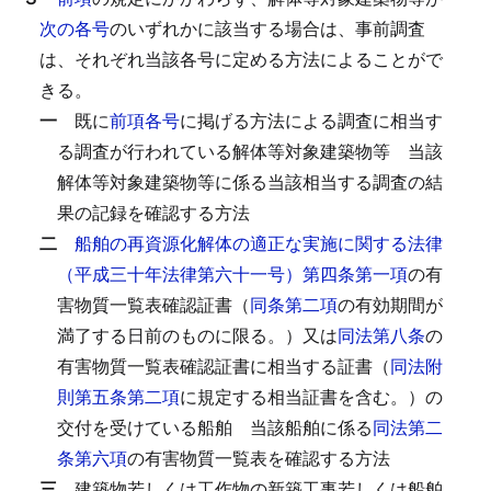
次の各号
のいずれかに該当する場合は、事前調査
は、それぞれ当該各号に定める方法によることがで
きる。
一
既に
前項各号
に掲げる方法による調査に相当す
る調査が行われている解体等対象建築物等
当該
解体等対象建築物等に係る当該相当する調査の結
果の記録を確認する方法
二
船舶の再資源化解体の適正な実施に関する法律
（平成三十年法律第六十一号）第四条第一項
の有
害物質一覧表確認証書（
同条第二項
の有効期間が
満了する日前のものに限る。）又は
同法第八条
の
有害物質一覧表確認証書に相当する証書（
同法附
則第五条第二項
に規定する相当証書を含む。）の
交付を受けている船舶
当該船舶に係る
同法第二
条第六項
の有害物質一覧表を確認する方法
三
建築物若しくは工作物の新築工事若しくは船舶