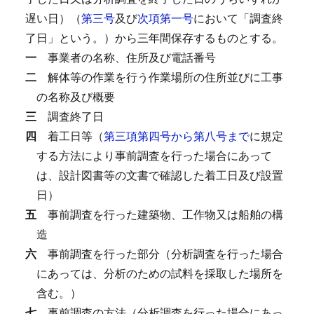
遅い日）（
第三号
及び
次項第一号
において「調査終
了日」という。）から三年間保存するものとする。
一
事業者の名称、住所及び電話番号
二
解体等の作業を行う作業場所の住所並びに工事
の名称及び概要
三
調査終了日
四
着工日等（
第三項第四号から第八号まで
に規定
する方法により事前調査を行った場合にあって
は、設計図書等の文書で確認した着工日及び設置
日）
五
事前調査を行った建築物、工作物又は船舶の構
造
六
事前調査を行った部分（分析調査を行った場合
にあっては、分析のための試料を採取した場所を
含む。）
七
事前調査の方法（分析調査を行った場合にあっ