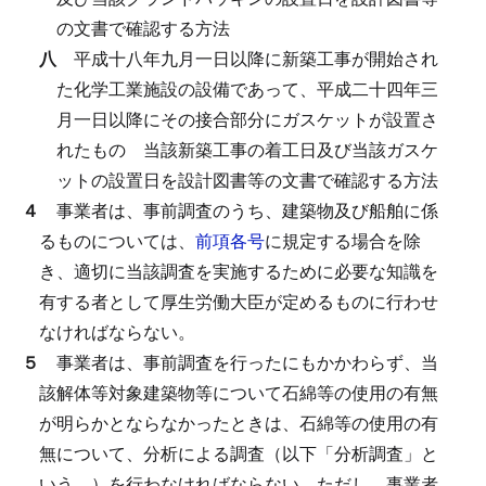
の文書で確認する方法
八
平成十八年九月一日以降に新築工事が開始され
た化学工業施設の設備であって、平成二十四年三
月一日以降にその接合部分にガスケットが設置さ
れたもの
当該新築工事の着工日及び当該ガスケ
ットの設置日を設計図書等の文書で確認する方法
４
事業者は、事前調査のうち、建築物及び船舶に係
るものについては、
前項各号
に規定する場合を除
き、適切に当該調査を実施するために必要な知識を
有する者として厚生労働大臣が定めるものに行わせ
なければならない。
５
事業者は、事前調査を行ったにもかかわらず、当
該解体等対象建築物等について石綿等の使用の有無
が明らかとならなかったときは、石綿等の使用の有
無について、分析による調査（以下「分析調査」と
いう。）を行わなければならない。
ただし、事業者