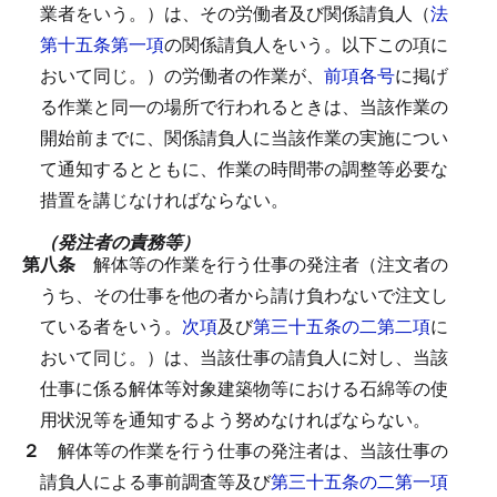
業者をいう。）は、その労働者及び関係請負人（
法
第十五条第一項
の関係請負人をいう。以下この項に
おいて同じ。）の労働者の作業が、
前項各号
に掲げ
る作業と同一の場所で行われるときは、当該作業の
開始前までに、関係請負人に当該作業の実施につい
て通知するとともに、作業の時間帯の調整等必要な
措置を講じなければならない。
（発注者の責務等）
第八条
解体等の作業を行う仕事の発注者（注文者の
うち、その仕事を他の者から請け負わないで注文し
ている者をいう。
次項
及び
第三十五条の二第二項
に
おいて同じ。）は、当該仕事の請負人に対し、当該
仕事に係る解体等対象建築物等における石綿等の使
用状況等を通知するよう努めなければならない。
２
解体等の作業を行う仕事の発注者は、当該仕事の
請負人による事前調査等及び
第三十五条の二第一項