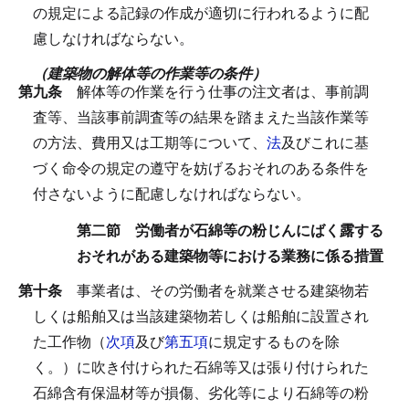
の規定による記録の作成が適切に行われるように配
慮しなければならない。
（建築物の解体等の作業等の条件）
第九条
解体等の作業を行う仕事の注文者は、事前調
査等、当該事前調査等の結果を踏まえた当該作業等
の方法、費用又は工期等について、
法
及びこれに基
づく命令の規定の遵守を妨げるおそれのある条件を
付さないように配慮しなければならない。
第二節 労働者が石綿等の粉じんにばく露する
おそれがある建築物等における業務に係る措置
第十条
事業者は、その労働者を就業させる建築物若
しくは船舶又は当該建築物若しくは船舶に設置され
た工作物（
次項
及び
第五項
に規定するものを除
く。）に吹き付けられた石綿等又は張り付けられた
石綿含有保温材等が損傷、劣化等により石綿等の粉