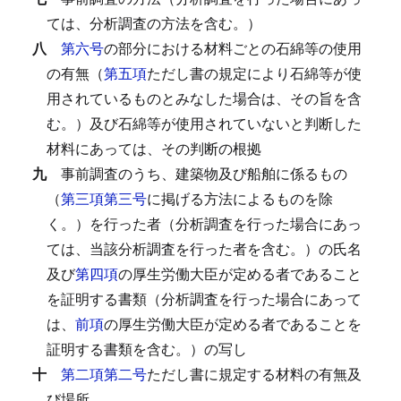
ては、分析調査の方法を含む。）
八
第六号
の部分における材料ごとの石綿等の使用
の有無（
第五項
ただし書の規定により石綿等が使
用されているものとみなした場合は、その旨を含
む。）及び石綿等が使用されていないと判断した
材料にあっては、その判断の根拠
九
事前調査のうち、建築物及び船舶に係るもの
（
第三項第三号
に掲げる方法によるものを除
く。）を行った者（分析調査を行った場合にあっ
ては、当該分析調査を行った者を含む。）の氏名
及び
第四項
の厚生労働大臣が定める者であること
を証明する書類（分析調査を行った場合にあって
は、
前項
の厚生労働大臣が定める者であることを
証明する書類を含む。）の写し
十
第二項第二号
ただし書に規定する材料の有無及
び場所