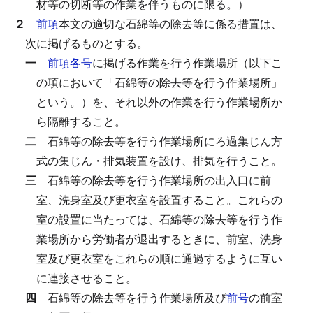
材等の切断等の作業を伴うものに限る。）
２
前項
本文の適切な石綿等の除去等に係る措置は、
次に掲げるものとする。
一
前項各号
に掲げる作業を行う作業場所（以下こ
の項において「石綿等の除去等を行う作業場所」
という。）を、それ以外の作業を行う作業場所か
ら隔離すること。
二
石綿等の除去等を行う作業場所にろ過集じん方
式の集じん・排気装置を設け、排気を行うこと。
三
石綿等の除去等を行う作業場所の出入口に前
室、洗身室及び更衣室を設置すること。
これらの
室の設置に当たっては、石綿等の除去等を行う作
業場所から労働者が退出するときに、前室、洗身
室及び更衣室をこれらの順に通過するように互い
に連接させること。
四
石綿等の除去等を行う作業場所及び
前号
の前室