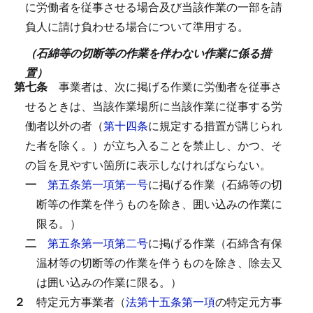
に労働者を従事させる場合及び当該作業の一部を請
負人に請け負わせる場合について準用する。
（石綿等の切断等の作業を伴わない作業に係る措
置）
第七条
事業者は、次に掲げる作業に労働者を従事さ
せるときは、当該作業場所に当該作業に従事する労
働者以外の者（
第十四条
に規定する措置が講じられ
た者を除く。）が立ち入ることを禁止し、かつ、そ
の旨を見やすい箇所に表示しなければならない。
一
第五条第一項第一号
に掲げる作業（石綿等の切
断等の作業を伴うものを除き、囲い込みの作業に
限る。）
二
第五条第一項第二号
に掲げる作業（石綿含有保
温材等の切断等の作業を伴うものを除き、除去又
は囲い込みの作業に限る。）
２
特定元方事業者（
法第十五条第一項
の特定元方事