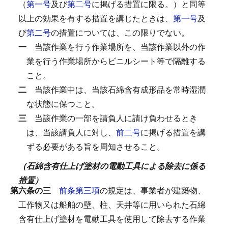
（
第一号
及び
第二号
に掲げる措置に限る。）と同等
以上の効果を有する措置を講じたときは、
第一号
及
び
第二号
の措置については、この限りでない。
一
当該作業を行う作業場所を、当該作業以外の作
業を行う作業場所からビニルシート等で隔離する
こと。
二
当該作業中は、当該石綿含有成形品を常時湿潤
な状態に保つこと。
三
当該作業の一部を請負人に請け負わせるとき
は、当該請負人に対し、
前二号
に掲げる措置を講
ずる必要がある旨を周知させること。
（石綿含有仕上げ塗材の電動工具による除去に係る
措置）
第六条の三
前条第三項
の規定は、事業者が建築物、
工作物又は船舶の壁、柱、天井等に用いられた石綿
含有仕上げ塗材を電動工具を使用して除去する作業