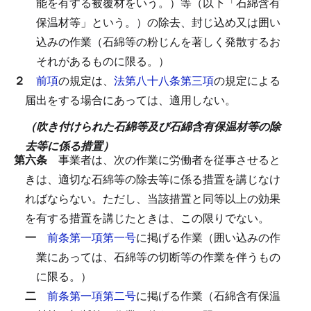
能を有する被覆材をいう。）等（以下「石綿含有
保温材等」という。）の除去、封じ込め又は囲い
込みの作業（石綿等の粉じんを著しく発散するお
それがあるものに限る。）
２
前項
の規定は、
法第八十八条第三項
の規定による
届出をする場合にあっては、適用しない。
（吹き付けられた石綿等及び石綿含有保温材等の除
去等に係る措置）
第六条
事業者は、次の作業に労働者を従事させると
きは、適切な石綿等の除去等に係る措置を講じなけ
ればならない。
ただし、当該措置と同等以上の効果
を有する措置を講じたときは、この限りでない。
一
前条第一項第一号
に掲げる作業（囲い込みの作
業にあっては、石綿等の切断等の作業を伴うもの
に限る。）
二
前条第一項第二号
に掲げる作業（石綿含有保温