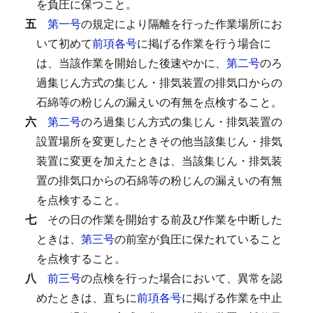
を負圧に保つこと。
五
第一号
の規定により隔離を行った作業場所にお
いて初めて
前項各号
に掲げる作業を行う場合に
は、当該作業を開始した後速やかに、
第二号
のろ
過集じん方式の集じん・排気装置の排気口からの
石綿等の粉じんの漏えいの有無を点検すること。
六
第二号
のろ過集じん方式の集じん・排気装置の
設置場所を変更したときその他当該集じん・排気
装置に変更を加えたときは、当該集じん・排気装
置の排気口からの石綿等の粉じんの漏えいの有無
を点検すること。
七
その日の作業を開始する前及び作業を中断した
ときは、
第三号
の前室が負圧に保たれていること
を点検すること。
八
前三号
の点検を行った場合において、異常を認
めたときは、直ちに
前項各号
に掲げる作業を中止