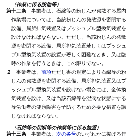
（作業に係る設備等）
第十二条
事業者は、石綿等の粉じんが発散する屋内
作業場については、当該粉じんの発散源を密閉する
設備、局所排気装置又はプッシュプル型換気装置を
設けなければならない。
ただし、当該粉じんの発散
源を密閉する設備、局所排気装置若しくはプッシュ
プル型換気装置の設置が著しく困難なとき、又は臨
時の作業を行うときは、この限りでない。
２
事業者は、
前項
ただし書の規定により石綿等の粉
じんの発散源を密閉する設備、局所排気装置又はプ
ッシュプル型換気装置を設けない場合には、全体換
気装置を設け、又は当該石綿等を湿潤な状態にする
等労働者の健康障害を予防するため必要な措置を講
じなければならない。
（石綿等の切断等の作業等に係る措置）
第十三条
事業者は、
次の各号
のいずれかに掲げる作