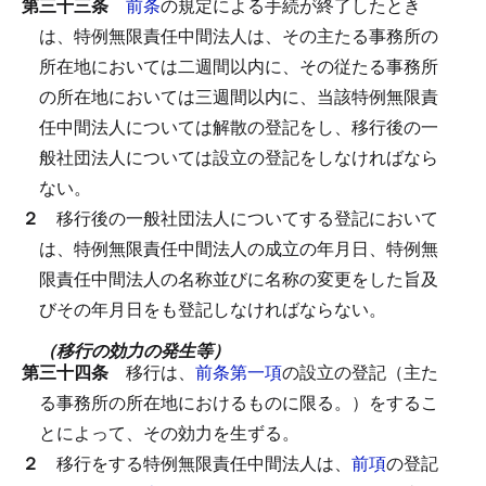
第三十三条
前条
の規定による手続が終了したとき
は、特例無限責任中間法人は、その主たる事務所の
所在地においては二週間以内に、その従たる事務所
の所在地においては三週間以内に、当該特例無限責
任中間法人については解散の登記をし、移行後の一
般社団法人については設立の登記をしなければなら
ない。
２
移行後の一般社団法人についてする登記において
は、特例無限責任中間法人の成立の年月日、特例無
限責任中間法人の名称並びに名称の変更をした旨及
びその年月日をも登記しなければならない。
（移行の効力の発生等）
第三十四条
移行は、
前条第一項
の設立の登記（主た
る事務所の所在地におけるものに限る。）をするこ
とによって、その効力を生ずる。
２
移行をする特例無限責任中間法人は、
前項
の登記