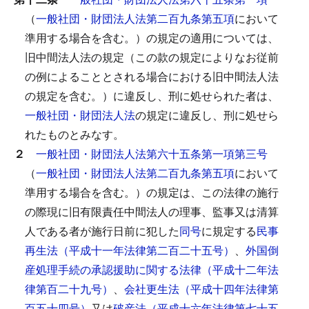
（
一般社団・財団法人法第二百九条第五項
において
準用する場合を含む。）の規定の適用については、
旧中間法人法の規定（この款の規定によりなお従前
の例によることとされる場合における旧中間法人法
の規定を含む。）に違反し、刑に処せられた者は、
一般社団・財団法人法
の規定に違反し、刑に処せら
れたものとみなす。
２
一般社団・財団法人法第六十五条第一項第三号
（
一般社団・財団法人法第二百九条第五項
において
準用する場合を含む。）の規定は、この法律の施行
の際現に旧有限責任中間法人の理事、監事又は清算
人である者が施行日前に犯した
同号
に規定する
民事
再生法（平成十一年法律第二百二十五号）
、
外国倒
産処理手続の承認援助に関する法律（平成十二年法
律第百二十九号）
、
会社更生法（平成十四年法律第
百五十四号）
又は
破産法（平成十六年法律第七十五