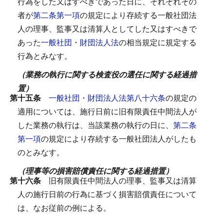
行為をした又はすべきであった日に、それぞれその
者が
第二条第一項
の規定により存続する一般社団法
人の理事、監事又は清算人としてした又はすべきで
あった
一般社団・財団法人法
の相当規定に規定する
行為とみなす。
（業務の執行に関する検査役の選任に関する経過措
置）
第十五条
一般社団・財団法人法第八十六条
の規定の
適用については、施行日前に旧有限責任中間法人が
した業務の執行は、当該業務の執行の日に、
第二条
第一項
の規定により存続する一般社団法人がしたも
のとみなす。
（理事等の損害賠償責任に関する経過措置）
第十六条
旧有限責任中間法人の理事、監事又は清算
人の施行日前の行為に基づく損害賠償責任について
は、なお従前の例による。