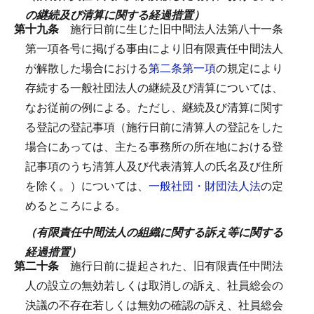
の継続及び清算に関する経過措置）
第十九条
施行日前に生じた旧中間法人法第八十一条
第一項各号に掲げる事由により旧有限責任中間法人
が解散した場合における
第二条第一項
の規定により
存続する一般社団法人の継続及び清算については、
なお従前の例による。
ただし、継続及び清算に関す
る登記の登記事項（施行日前に清算人の登記をした
場合にあっては、主たる事務所の所在地における登
記事項のうち清算人及び代表清算人の氏名及び住所
を除く。）については、
一般社団・財団法人法
の定
めるところによる。
（有限責任中間法人の組織に関する訴え等に関する
経過措置）
第二十条
施行日前に提起された、旧有限責任中間法
人の設立の無効若しくは取消しの訴え、社員総会の
決議の不存在若しくは無効の確認の訴え、社員総会