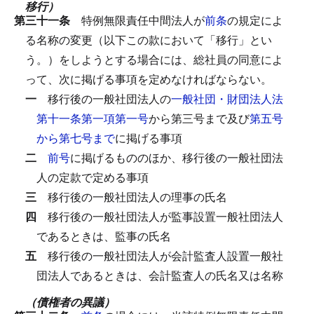
移行）
第三十一条
特例無限責任中間法人が
前条
の規定によ
る名称の変更（以下この款において「移行」とい
う。）をしようとする場合には、総社員の同意によ
って、次に掲げる事項を定めなければならない。
一
移行後の一般社団法人の
一般社団・財団法人法
第十一条第一項第一号
から第三号まで及び
第五号
から第七号まで
に掲げる事項
二
前号
に掲げるもののほか、移行後の一般社団法
人の定款で定める事項
三
移行後の一般社団法人の理事の氏名
四
移行後の一般社団法人が監事設置一般社団法人
であるときは、監事の氏名
五
移行後の一般社団法人が会計監査人設置一般社
団法人であるときは、会計監査人の氏名又は名称
（債権者の異議）