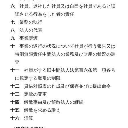
六
社員、退社した社員又は自己を社員であると誤
認させる行為をした者の責任
七
業務の執行
八
法人の代表
九
事業譲渡
十
事業の遂行の状況について社員が行う報告又は
特例無限責任中間法人の業務及び財産の状況の調
査
十一
社員がする旧中間法人法第百六条第一項各号
に規定する取引の制限
十二
貸借対照表の作成及び保存並びに提出命令
十三
定款の変更
十四
解散事由及び解散法人の継続
十五
解散を求める訴え
十六
清算