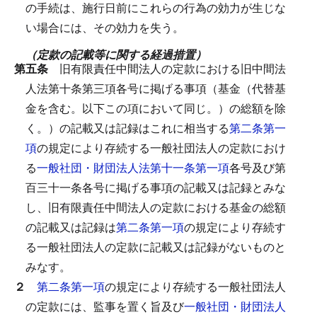
の手続は、施行日前にこれらの行為の効力が生じな
い場合には、その効力を失う。
（定款の記載等に関する経過措置）
第五条
旧有限責任中間法人の定款における旧中間法
人法第十条第三項各号に掲げる事項（基金（代替基
金を含む。以下この項において同じ。）の総額を除
く。）の記載又は記録はこれに相当する
第二条第一
項
の規定により存続する一般社団法人の定款におけ
る
一般社団・財団法人法第十一条第一項
各号及び第
百三十一条各号に掲げる事項の記載又は記録とみな
し、旧有限責任中間法人の定款における基金の総額
の記載又は記録は
第二条第一項
の規定により存続す
る一般社団法人の定款に記載又は記録がないものと
みなす。
２
第二条第一項
の規定により存続する一般社団法人
の定款には、監事を置く旨及び
一般社団・財団法人