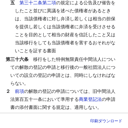
五
第三十二条第二項
の規定による公告及び催告を
したこと並びに異議を述べた債権者があるとき
は、当該債権者に対し弁済し若しくは相当の担保
を提供し若しくは当該債権者に弁済を受けさせる
ことを目的として相当の財産を信託したこと又は
当該移行をしても当該債権者を害するおそれがな
いことを証する書面
第三十六条
移行をした特例無限責任中間法人につい
ての解散の登記の申請と移行後の一般社団法人につ
いての設立の登記の申請とは、同時にしなければな
らない。
２
前項
の解散の登記の申請については、旧中間法人
法第百五十一条において準用する
商業登記法
の申請
書の添付書面に関する規定は、適用しない。
３
登記官は、
第一項
の登記の申請のいずれかにつき
印刷
ダウンロード
商業登記法第二十四条各号
のいずれかに掲げる事由