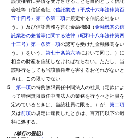
該債権者に弁済を受けさせることを目的として信託
会社等（信託会社（
信託業法（平成十六年法律第百
五十四号）第二条第二項
に規定する信託会社をい
う。）及び信託業務を営む金融機関（
金融機関の信
託業務の兼営等に関する法律（昭和十八年法律第四
十三号）第一条第一項
の認可を受けた金融機関をい
う。）をいう。
第七十条第六項
において同じ。）に
相当の財産を信託しなければならない。
ただし、当
該移行をしても当該債権者を害するおそれがないと
きは、この限りでない。
５
第一項
の特例無限責任中間法人の社員（定款によ
って特例無限責任中間法人の業務を行うべき社員を
定めているときは、当該社員に限る。）が、
第二項
又は
前項
の規定に違反したときは、百万円以下の過
料に処する。
（移行の登記）