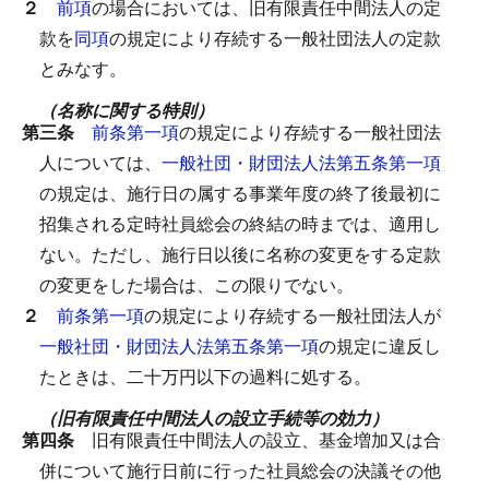
２
前項
の場合においては、旧有限責任中間法人の定
款を
同項
の規定により存続する一般社団法人の定款
とみなす。
（名称に関する特則）
第三条
前条第一項
の規定により存続する一般社団法
人については、
一般社団・財団法人法第五条第一項
の規定は、施行日の属する事業年度の終了後最初に
招集される定時社員総会の終結の時までは、適用し
ない。
ただし、施行日以後に名称の変更をする定款
の変更をした場合は、この限りでない。
２
前条第一項
の規定により存続する一般社団法人が
一般社団・財団法人法第五条第一項
の規定に違反し
たときは、二十万円以下の過料に処する。
（旧有限責任中間法人の設立手続等の効力）
第四条
旧有限責任中間法人の設立、基金増加又は合
併について施行日前に行った社員総会の決議その他