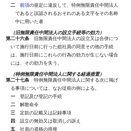
二
前項
の規定に違反して、特例無限責任中間法人
であると誤認されるおそれのある文字をその名称
中に用いた者
（旧無限責任中間法人の設立手続等の効力）
第二十六条
旧無限責任中間法人の設立又は合併につ
いて施行日前に行った総社員の同意その他の手続
は、施行日前にこれらの行為の効力が生じない場合
には、その効力を失う。
（特例無限責任中間法人に関する経過措置）
第二十七条
特例無限責任中間法人に関する次に掲げ
る事項については、なお従前の例による。
一
登記及び登記の手続
二
解散命令
三
定款の記載又は記録事項
四
設立の無効又は取消しの訴え
五
社員の資格の得喪