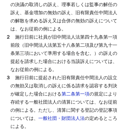
の決議の取消しの訴え、理事若しくは監事の解任の
訴え、基金増加の無効の訴え、旧有限責任中間法人
の解散を求める訴え又は合併の無効の訴えについて
は、なお従前の例による。
２
施行日前に社員が旧中間法人法第四十九条第一項
前段（旧中間法人法第五十八条第二項及び第九十一
条第三項において準用する場合を含む。）の訴えの
提起を請求した場合における当該訴えについては、
なお従前の例による。
３
施行日前に提起された旧有限責任中間法人の設立
の無効又は取消しの訴えに係る請求を認容する判決
が確定した場合における
第二条第一項
の規定により
存続する一般社団法人の清算については、なお従前
の例による。
ただし、清算に関する登記の登記事項
については、
一般社団・財団法人法
の定めるところ
による。