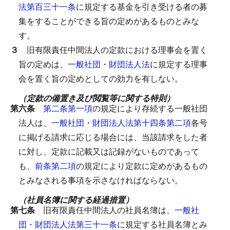
法第百三十一条
に規定する基金を引き受ける者の募
集をすることができる旨の定めがあるものとみな
す。
３
旧有限責任中間法人の定款における理事会を置く
旨の定めは、
一般社団・財団法人法
に規定する理事
会を置く旨の定めとしての効力を有しない。
（定款の備置き及び閲覧等に関する特則）
第六条
第二条第一項
の規定により存続する一般社団
法人は、
一般社団・財団法人法第十四条第二項
各号
に掲げる請求に応じる場合には、当該請求をした者
に対し、定款に記載又は記録がないものであって
も、
前条第二項
の規定により定款に定めがあるもの
とみなされる事項を示さなければならない。
（社員名簿に関する経過措置）
第七条
旧有限責任中間法人の社員名簿は、
一般社
団・財団法人法第三十一条
に規定する社員名簿とみ