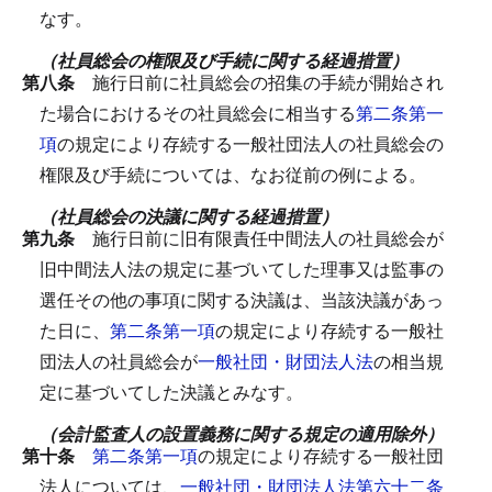
なす。
（社員総会の権限及び手続に関する経過措置）
第八条
施行日前に社員総会の招集の手続が開始され
た場合におけるその社員総会に相当する
第二条第一
項
の規定により存続する一般社団法人の社員総会の
権限及び手続については、なお従前の例による。
（社員総会の決議に関する経過措置）
第九条
施行日前に旧有限責任中間法人の社員総会が
旧中間法人法の規定に基づいてした理事又は監事の
選任その他の事項に関する決議は、当該決議があっ
た日に、
第二条第一項
の規定により存続する一般社
団法人の社員総会が
一般社団・財団法人法
の相当規
定に基づいてした決議とみなす。
（会計監査人の設置義務に関する規定の適用除外）
第十条
第二条第一項
の規定により存続する一般社団
法人については、
一般社団・財団法人法第六十二条