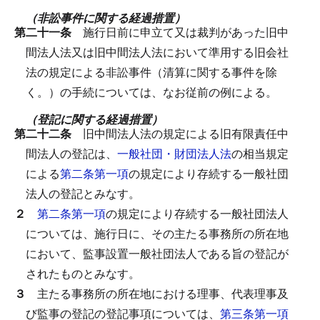
（非訟事件に関する経過措置）
第二十一条
施行日前に申立て又は裁判があった旧中
間法人法又は旧中間法人法において準用する旧会社
法の規定による非訟事件（清算に関する事件を除
く。）の手続については、なお従前の例による。
（登記に関する経過措置）
第二十二条
旧中間法人法の規定による旧有限責任中
間法人の登記は、
一般社団・財団法人法
の相当規定
による
第二条第一項
の規定により存続する一般社団
法人の登記とみなす。
２
第二条第一項
の規定により存続する一般社団法人
については、施行日に、その主たる事務所の所在地
において、監事設置一般社団法人である旨の登記が
されたものとみなす。
３
主たる事務所の所在地における理事、代表理事及
び監事の登記の登記事項については、
第三条第一項