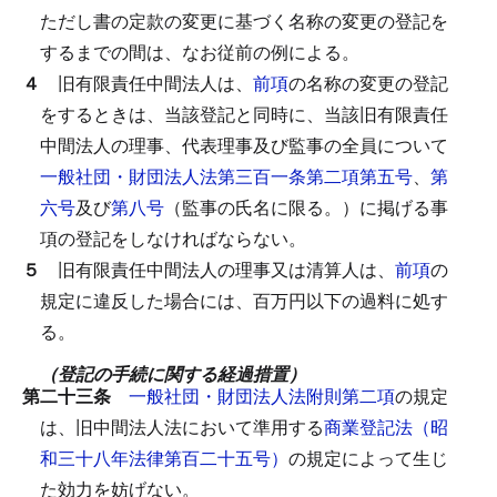
ただし書の定款の変更に基づく名称の変更の登記を
するまでの間は、なお従前の例による。
４
旧有限責任中間法人は、
前項
の名称の変更の登記
をするときは、当該登記と同時に、当該旧有限責任
中間法人の理事、代表理事及び監事の全員について
一般社団・財団法人法第三百一条第二項第五号
、
第
六号
及び
第八号
（監事の氏名に限る。）に掲げる事
項の登記をしなければならない。
５
旧有限責任中間法人の理事又は清算人は、
前項
の
規定に違反した場合には、百万円以下の過料に処す
る。
（登記の手続に関する経過措置）
第二十三条
一般社団・財団法人法附則第二項
の規定
は、旧中間法人法において準用する
商業登記法（昭
和三十八年法律第百二十五号）
の規定によって生じ
た効力を妨げない。