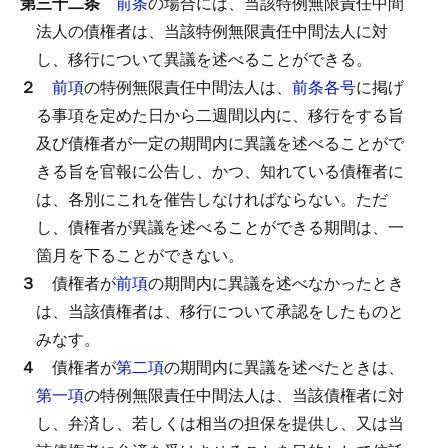
第三十二条
前条
の場合には、当該特例無限責任中間
法人の債権者は、当該特例無限責任中間法人に対
し、移行について異議を述べることができる。
２
前項
の特例無限責任中間法人は、
前条各号
に掲げ
る事項を定めた日から二週間以内に、移行をする旨
及び債権者が一定の期間内に異議を述べることがで
きる旨を官報に公告し、かつ、知れている債権者に
は、各別にこれを催告しなければならない。
ただ
し、債権者が異議を述べることができる期間は、一
箇月を下ることができない。
３
債権者が
前項
の期間内に異議を述べなかったとき
は、当該債権者は、移行について承認をしたものと
みなす。
４
債権者が
第二項
の期間内に異議を述べたときは、
第一項
の特例無限責任中間法人は、当該債権者に対
し、弁済し、若しくは相当の担保を提供し、又は当