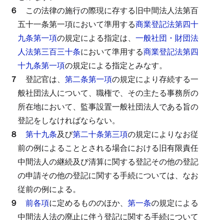
６
この法律の施行の際現に存する旧中間法人法第百
五十一条第一項において準用する
商業登記法第四十
九条第一項
の規定による指定は、
一般社団・財団法
人法第三百三十条
において準用する
商業登記法第四
十九条第一項
の規定による指定とみなす。
７
登記官は、
第二条第一項
の規定により存続する一
般社団法人について、職権で、その主たる事務所の
所在地において、監事設置一般社団法人である旨の
登記をしなければならない。
８
第十九条
及び
第二十条第三項
の規定によりなお従
前の例によることとされる場合における旧有限責任
中間法人の継続及び清算に関する登記その他の登記
の申請その他の登記に関する手続については、なお
従前の例による。
９
前各項
に定めるもののほか、
第一条
の規定による
中間法人法の廃止に伴う登記に関する手続について