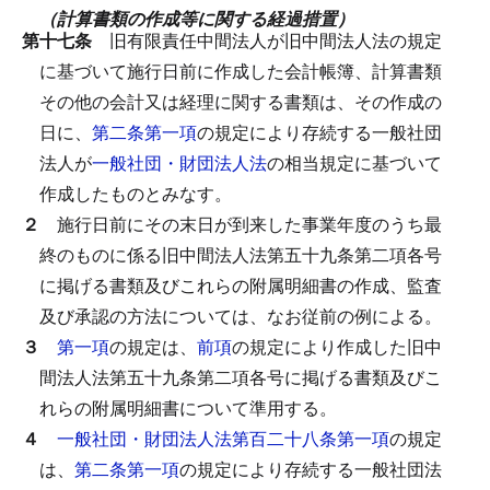
（計算書類の作成等に関する経過措置）
第十七条
旧有限責任中間法人が旧中間法人法の規定
に基づいて施行日前に作成した会計帳簿、計算書類
その他の会計又は経理に関する書類は、その作成の
日に、
第二条第一項
の規定により存続する一般社団
法人が
一般社団・財団法人法
の相当規定に基づいて
作成したものとみなす。
２
施行日前にその末日が到来した事業年度のうち最
終のものに係る旧中間法人法第五十九条第二項各号
に掲げる書類及びこれらの附属明細書の作成、監査
及び承認の方法については、なお従前の例による。
３
第一項
の規定は、
前項
の規定により作成した旧中
間法人法第五十九条第二項各号に掲げる書類及びこ
れらの附属明細書について準用する。
４
一般社団・財団法人法第百二十八条第一項
の規定
は、
第二条第一項
の規定により存続する一般社団法