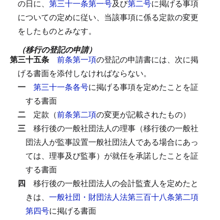
の日に、
第三十一条第一号
及び
第二号
に掲げる事項
についての定めに従い、当該事項に係る定款の変更
をしたものとみなす。
（移行の登記の申請）
第三十五条
前条第一項
の登記の申請書には、次に掲
げる書面を添付しなければならない。
一
第三十一条各号
に掲げる事項を定めたことを証
する書面
二
定款（
前条第二項
の変更が記載されたもの）
三
移行後の一般社団法人の理事（移行後の一般社
団法人が監事設置一般社団法人である場合にあっ
ては、理事及び監事）が就任を承諾したことを証
する書面
四
移行後の一般社団法人の会計監査人を定めたと
きは、
一般社団・財団法人法第三百十八条第二項
第四号
に掲げる書面