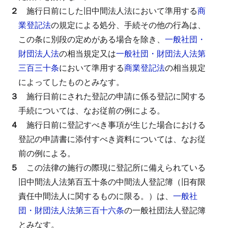
２
施行日前にした旧中間法人法において準用する
商
業登記法
の規定による処分、手続その他の行為は、
この条に別段の定めがある場合を除き、
一般社団・
財団法人法
の相当規定又は
一般社団・財団法人法第
三百三十条
において準用する
商業登記法
の相当規定
によってしたものとみなす。
３
施行日前にされた登記の申請に係る登記に関する
手続については、なお従前の例による。
４
施行日前に登記すべき事項が生じた場合における
登記の申請書に添付すべき資料については、なお従
前の例による。
５
この法律の施行の際現に登記所に備えられている
旧中間法人法第百五十条の中間法人登記簿（旧有限
責任中間法人に関するものに限る。）は、
一般社
団・財団法人法第三百十六条
の一般社団法人登記簿
とみなす。