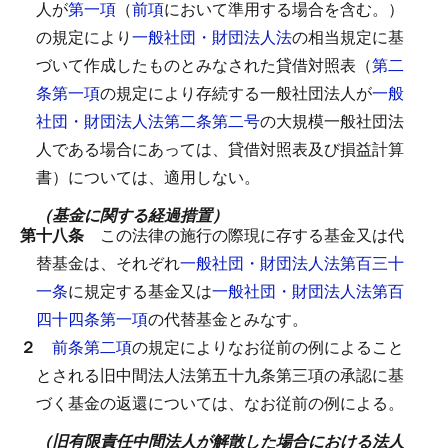
人が
第一項
（
前項
において準用する場合を含む。）
の規定により
一般社団・財団法人法
の相当規定に基
づいて作成したものとみなされた貸借対照表（
第二
条第一項
の規定により存続する一般社団法人が
一般
社団・財団法人法第二条第二号
の大規模一般社団法
人である場合にあっては、貸借対照表及び損益計算
書）については、適用しない。
（基金に関する経過措置）
第十八条
この法律の施行の際現に存する基金又は代
替基金は、それぞれ
一般社団・財団法人法第百三十
一条
に規定する基金又は
一般社団・財団法人法第百
四十四条第一項
の代替基金とみなす。
２
前条第二項
の規定によりなお従前の例によること
とされる旧中間法人法第五十九条第三項の承認に基
づく基金の返還については、なお従前の例による。
（旧有限責任中間法人が解散した場合における法人