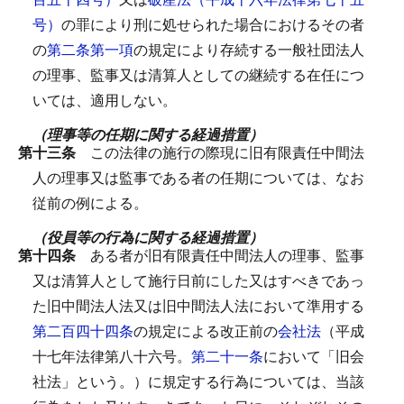
号）
の罪により刑に処せられた場合におけるその者
の
第二条第一項
の規定により存続する一般社団法人
の理事、監事又は清算人としての継続する在任につ
いては、適用しない。
（理事等の任期に関する経過措置）
第十三条
この法律の施行の際現に旧有限責任中間法
人の理事又は監事である者の任期については、なお
従前の例による。
（役員等の行為に関する経過措置）
第十四条
ある者が旧有限責任中間法人の理事、監事
又は清算人として施行日前にした又はすべきであっ
た旧中間法人法又は旧中間法人法において準用する
第二百四十四条
の規定による改正前の
会社法
（平成
十七年法律第八十六号。
第二十一条
において「旧会
社法」という。）に規定する行為については、当該