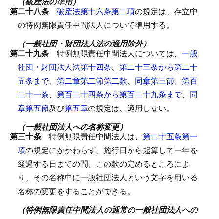
（破産法の準用）
第二十八条
破産法第十六条第二項
の規定は、存立中
の特例無限責任中間法人について準用する。
（一般社団・財団法人法の適用除外）
第二十九条
特例無限責任中間法人については、
一般
社団・財団法人法第十四条
、
第二十三条から第二十
五条まで
、
第二章第二節第二款
、
同章第三節
、
第百
二十一条
、
第百二十四条から第百二十九条まで
、
同
章第五節
及び
第五章
の規定は、適用しない。
（一般社団法人への名称変更）
第三十条
特例無限責任中間法人は、
第二十五条第一
項
の規定にかかわらず、施行日から起算して一年を
経過する日までの間、この款の定めるところによ
り、その名称中に一般社団法人という文字を用いる
名称の変更をすることができる。
（特例無限責任中間法人の通常の一般社団法人への