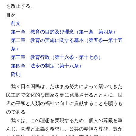
を改正する。
目次
前文
第一章 教育の目的及び理念
（第一条―第四条）
第二章 教育の実施に関する基本
（第五条―第十五
条）
第三章 教育行政
（第十六条・第十七条）
第四章 法令の制定
（第十八条）
附則
我々日本国民は、たゆまぬ努力によって築いてきた
民主的で文化的な国家を更に発展させるとともに、世
界の平和と人類の福祉の向上に貢献することを願うも
のである。
我々は、この理想を実現するため、個人の尊厳を重
んじ、真理と正義を希求し、公共の精神を尊び、豊か