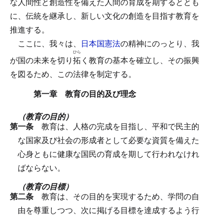
な人間性と創造性を備えた人間の育成を期するととも
に、伝統を継承し、新しい文化の創造を目指す教育を
推進する。
ここに、我々は、
日本国憲法
の精神にのっとり、我
ひら
が国の未来を切り
拓
く教育の基本を確立し、その振興
を図るため、この法律を制定する。
第一章 教育の目的及び理念
（教育の目的）
第一条
教育は、人格の完成を目指し、平和で民主的
な国家及び社会の形成者として必要な資質を備えた
心身ともに健康な国民の育成を期して行われなけれ
ばならない。
（教育の目標）
第二条
教育は、その目的を実現するため、学問の自
由を尊重しつつ、次に掲げる目標を達成するよう行