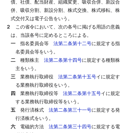
債、社債、配当財産、組織変更、吸収合併、新設合
併、吸収分割、新設分割、株式交換、株式移転、株
式交付又は電子公告をいう。
２
この省令において、次の各号に掲げる用語の意義
は、当該各号に定めるところによる。
一
指名委員会等
法第二条第十二号
に規定する指
名委員会等をいう。
二
種類株主
法第二条第十四号
に規定する種類株
主をいう。
三
業務執行取締役
法第二条第十五号
イに規定す
る業務執行取締役をいう。
四
業務執行取締役等
法第二条第十五号
イに規定
する業務執行取締役等をいう。
五
発行済株式
法第二条第三十一号
に規定する発
行済株式をいう。
六
電磁的方法
法第二条第三十四号
に規定する電