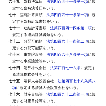
六十九
臨時決算日
法第四百四十一条第一項
に規
定する臨時決算日をいう。
七十
臨時計算書類
法第四百四十一条第一項
に規
定する臨時計算書類をいう。
七十一
連結計算書類
法第四百四十四条第一項
に
規定する連結計算書類をいう。
七十二
分配可能額
法第四百六十一条第二項
に規
定する分配可能額をいう。
七十三
事業譲渡等
法第四百六十八条第一項
に規
定する事業譲渡等をいう。
七十四
清算株式会社
法第四百七十六条
に規定す
る清算株式会社をいう。
七十五
清算人会設置会社
法第四百七十八条第八
項
に規定する清算人会設置会社をいう。
七十六
財産目録等
法第四百九十二条第一項
に規
定する財産目録等をいう。