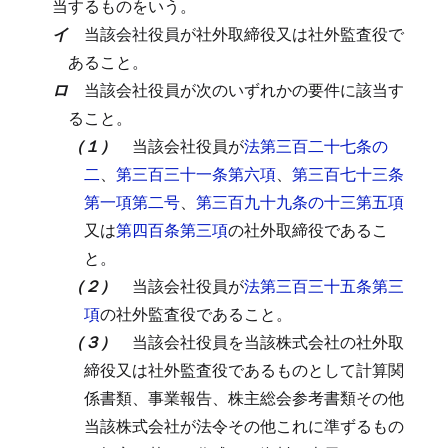
当するものをいう。
イ
当該会社役員が社外取締役又は社外監査役で
あること。
ロ
当該会社役員が次のいずれかの要件に該当す
ること。
（１）
当該会社役員が
法第三百二十七条の
二
、
第三百三十一条第六項
、
第三百七十三条
第一項第二号
、
第三百九十九条の十三第五項
又は
第四百条第三項
の社外取締役であるこ
と。
（２）
当該会社役員が
法第三百三十五条第三
項
の社外監査役であること。
（３）
当該会社役員を当該株式会社の社外取
締役又は社外監査役であるものとして計算関
係書類、事業報告、株主総会参考書類その他
当該株式会社が法令その他これに準ずるもの