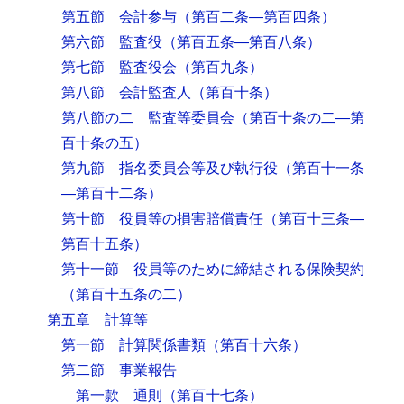
第五節 会計参与
（第百二条―第百四条）
第六節 監査役
（第百五条―第百八条）
第七節 監査役会
（第百九条）
第八節 会計監査人
（第百十条）
第八節の二 監査等委員会
（第百十条の二―第
百十条の五）
第九節 指名委員会等及び執行役
（第百十一条
―第百十二条）
第十節 役員等の損害賠償責任
（第百十三条―
第百十五条）
第十一節 役員等のために締結される保険契約
（第百十五条の二）
第五章 計算等
第一節 計算関係書類
（第百十六条）
第二節 事業報告
第一款 通則
（第百十七条）