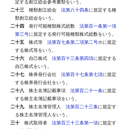
定する創立総会参考書類をいう。
二十三
種類創立総会
法第八十四条
に規定する種
類創立総会をいう。
二十四
発行可能種類株式総数
法第百一条第一項
第三号
に規定する発行可能種類株式総数をいう。
二十五
株式等
法第百七条第二項第二号
ホに規定
する株式等をいう。
二十六
自己株式
法第百十三条第四項
に規定する
自己株式をいう。
二十七
株券発行会社
法第百十七条第七項
に規定
する株券発行会社をいう。
二十八
株主名簿記載事項
法第百二十一条
に規定
する株主名簿記載事項をいう。
二十九
株主名簿管理人
法第百二十三条
に規定す
る株主名簿管理人をいう。
三十
株式取得者
法第百三十三条第一項
に規定す