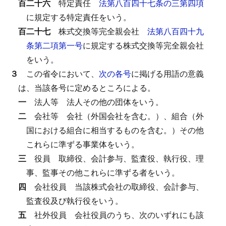
百二十六
特定責任
法第八百四十七条の三第四項
に規定する特定責任をいう。
百二十七
株式交換等完全親会社
法第八百四十九
条第二項第一号
に規定する株式交換等完全親会社
をいう。
３
この省令において、
次の各号
に掲げる用語の意義
は、当該各号に定めるところによる。
一
法人等
法人その他の団体をいう。
二
会社等
会社（外国会社を含む。）、組合（外
国における組合に相当するものを含む。）その他
これらに準ずる事業体をいう。
三
役員
取締役、会計参与、監査役、執行役、理
事、監事その他これらに準ずる者をいう。
四
会社役員
当該株式会社の取締役、会計参与、
監査役及び執行役をいう。
五
社外役員
会社役員のうち、次のいずれにも該