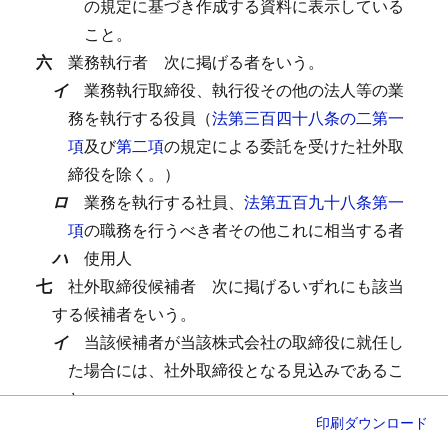
の規定に基づき作成する資料に表示している
こと。
六
業務執行者
次に掲げる者をいう。
イ
業務執行取締役、執行役その他の法人等の業
務を執行する役員（
法第三百四十八条の二第一
項
及び
第二項
の規定による委託を受けた社外取
締役を除く。）
ロ
業務を執行する社員、
法第五百九十八条第一
項
の職務を行うべき者その他これに相当する者
ハ
使用人
七
社外取締役候補者
次に掲げるいずれにも該当
する候補者をいう。
イ
当該候補者が当該株式会社の取締役に就任し
た場合には、社外取締役となる見込みであるこ
と。
印刷
ダウンロード
ロ
次のいずれかの要件に該当すること。