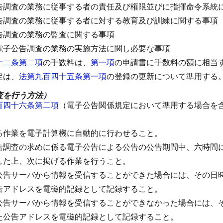
告調査の業務に従事する者の責任及び権限並びに指揮命令系統
告調査の業務に従事する者に対する教育及び訓練に関する事項
告調査の業務の監査に関する事項
電子公告調査の業務の実施方法に関し必要な事項
十二条第二項
の手数料は、
第一項
の申請書に手数料の額に相当
定は、
法第九百四十五条第一項
の登録の更新について準用する
査を行う方法）
百四十六条第二項
（電子公告関係規定において準用する場合を
。
る作業を電子計算機に自動的に行わせること。
告調査の求めに係る電子公告による公告の公告期間中、六時間
した上、次に掲げる作業を行うこと。
公告サーバから情報を受信することができた場合には、その日
告アドレスを電磁的記録として記録すること。
公告サーバから情報を受信することができなかった場合には、
た公告アドレスを電磁的記録として記録すること。