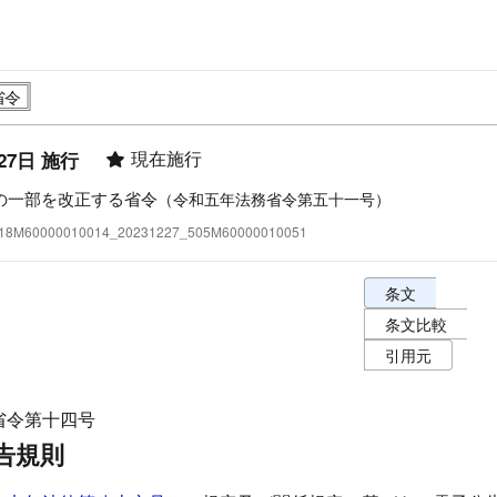
現在施行
27日 施行
の一部を改正する省令
（令和五年法務省令第五十一号）
:418M60000010014_20231227_505M60000010051
条文表示オプショ
条文
条文比較
引用元
省令第十四号
告規則