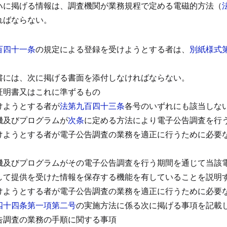
ハに掲げる情報は、調査機関が業務規程で定める電磁的方法（
ればならない。
百四十一条
の規定による登録を受けようとする者は、
別紙様式
書には、次に掲げる書面を添付しなければならない。
証明書又はこれに準ずるもの
けようとする者が
法第九百四十三条
各号のいずれにも該当しな
機及びプログラムが
次条
に定める方法により電子公告調査を行
けようとする者が電子公告調査の業務を適正に行うために必要
機及びプログラムがその電子公告調査を行う期間を通じて当該
して提供を受けた情報を保存する機能を有していることを説明
けようとする者が電子公告調査の業務を適正に行うために必要
四十四条第一項第二号
の実施方法に係る次に掲げる事項を記載
告調査の業務の手順に関する事項