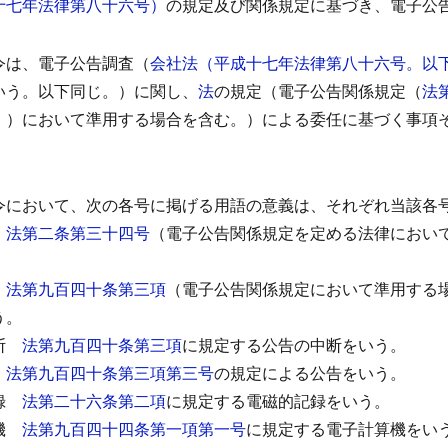
十七年法律第八十六号）
の規定及び関係規定に基づき、電子公
令は、電子公告調査（
会社法（平成十七年法律第八十六号。以
いう。以下同じ。）に関し、
法
の規定（電子公告関係規定（
法
。）において準用する場合を含む。）による委任に基づく事項
令において、次の各号に掲げる用語の意義は、それぞれ当該各
法第二条第三十四号
（電子公告関係規定を定める法律におい
法第九百四十条第三項
（電子公告関係規定において準用する
う。
断
法第九百四十条第三項
に規定する公告の中断をいう。
法第九百四十条第三項第三号
の規定による公告をいう。
録
法第二十六条第二項
に規定する電磁的記録をいう。
機
法第九百四十四条第一項第一号
に規定する電子計算機をい