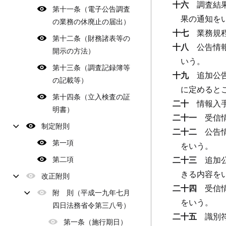
十六
調査結
第十一条（電子公告調査
果の通知を
の業務の休廃止の届出）
十七
業務規
第十二条（財務諸表等の
十八
公告情
開示の方法）
いう。
第十三条（調査記録簿等
十九
追加公
の記載等）
に定めると
第十四条（立入検査の証
二十
情報入
明書）
二十一
受信
制定附則
二十二
公告
第一項
をいう。
第二項
二十三
追加
きる内容を
改正附則
二十四
受信
附 則（平成一九年七月
をいう。
四日法務省令第三八号）
二十五
識別
第一条（施行期日）