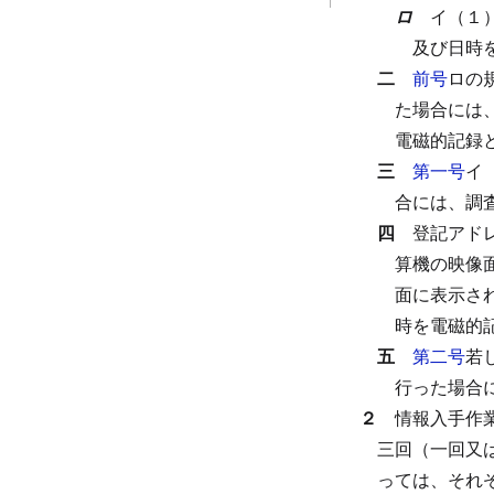
ロ
イ（１
及び日時
二
前号
ロの
た場合には
電磁的記録
三
第一号
イ
合には、調
四
登記アド
算機の映像
面に表示さ
時を電磁的
五
第二号
若
行った場合
２
情報入手作
三回（一回又
っては、それ