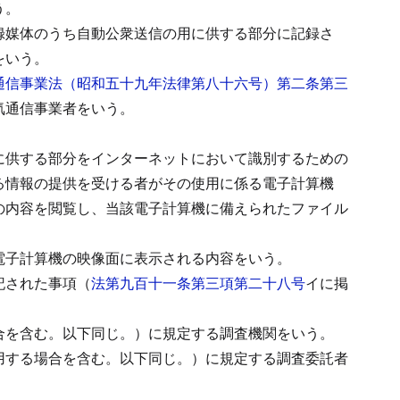
う。
録媒体のうち自動公衆送信の用に供する部分に記録さ
をいう。
通信事業法（昭和五十九年法律第八十六号）第二条第三
気通信事業者をいう。
に供する部分をインターネットにおいて識別するための
る情報の提供を受ける者がその使用に係る電子計算機
の内容を閲覧し、当該電子計算機に備えられたファイル
電子計算機の映像面に表示される内容をいう。
記された事項（
法第九百十一条第三項第二十八号
イに掲
合を含む。以下同じ。）に規定する調査機関をいう。
用する場合を含む。以下同じ。）に規定する調査委託者