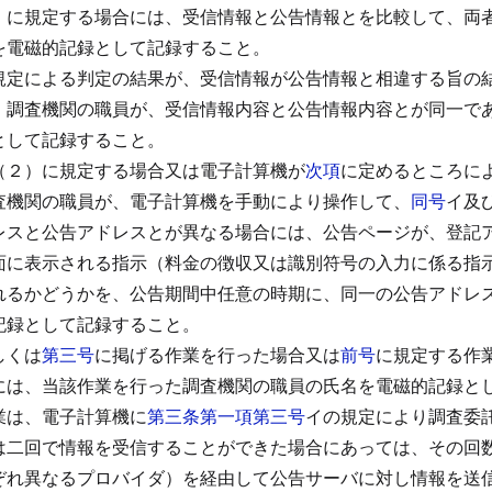
）に規定する場合には、受信情報と公告情報とを比較して、両
を電磁的記録として記録すること。
規定による判定の結果が、受信情報が公告情報と相違する旨の
、調査機関の職員が、受信情報内容と公告情報内容とが同一で
として記録すること。
（２）に規定する場合又は電子計算機が
次項
に定めるところに
査機関の職員が、電子計算機を手動により操作して、
同号
イ及
レスと公告アドレスとが異なる場合には、公告ページが、登記
面に表示される指示（料金の徴収又は識別符号の入力に係る指
れるかどうかを、公告期間中任意の時期に、同一の公告アドレ
記録として記録すること。
しくは
第三号
に掲げる作業を行った場合又は
前号
に規定する作
には、当該作業を行った調査機関の職員の氏名を電磁的記録と
業は、電子計算機に
第三条第一項第三号
イの規定により調査委
は二回で情報を受信することができた場合にあっては、その回
ぞれ異なるプロバイダ）を経由して公告サーバに対し情報を送