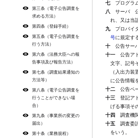
七
プログラ
第三条（電子公告調査を
八
サーバ
求める方法）
れ、又は当
第四条（登録手続）
九
プロバイ
第五条（電子公告調査を
号
に規定す
行う方法）
十
公告サー
第六条（法務大臣への報
十一
公告ア
告事項及び報告方法）
文字、記号
（入出力装
第七条（調査結果通知の
方法等）
に公告情報
十二
公告ペ
第八条（電子公告調査を
十三
登記ア
行うことができない場
合）
げる事項そ
十四
調査機
第九条（事業所の変更の
届出）
十五
調査委
をいう。
第十条（業務規程）