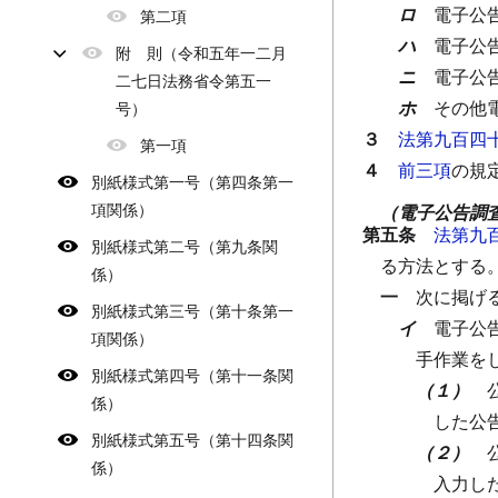
ロ
電子公
第二項
ハ
電子公
附 則（令和五年一二月
ニ
電子公
二七日法務省令第五一
ホ
その他
号）
３
法第九百四
第一項
４
前三項
の規
別紙様式第一号（第四条第一
項関係）
（電子公告調
第五条
法第九
別紙様式第二号（第九条関
る方法とする
係）
一
次に掲げ
別紙様式第三号（第十条第一
イ
電子公
項関係）
手作業を
別紙様式第四号（第十一条関
（１）
係）
した公
別紙様式第五号（第十四条関
（２）
係）
入力し