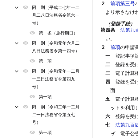
２
前項第三号
附 則（平成二七年一二
より示さなけ
月二八日法務省令第六一
号）
（登録手続）
第四条
法第九
第一条（施行期日）
い。
附 則（令和元年六月二
２
前項
の申請
八日法務省令第一四号）
一
登記事項
第一項
二
登録を受
附 則（令和元年一二月
三
電子計算
一三日法務省令第四九
四
登録を受
号）
面
第一項
五
電子計算
附 則（令和二年一二月
ットを利用
二一日法務省令第五七
六
登録を受
号）
七
法第九百
第一項
イ
電子公