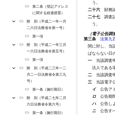
う。
第二条（登記アドレス
二十六
財務
に関する経過措置）
二十七
調査
附 則（平成二一年一月
う。
二六日法務省令第一号）
（電子公告調
第一項
第三条
法第九
附 則（平成二一年三月
関に対し、当
一六日法務省令第五号）
ばならない日
第一項
一
当該調査
法人である
附 則（平成二三年一二
月二一日法務省令第三九
二
当該調査
号）
三
当該電子
イ
公告ア
第一条（施行期日）
ロ
公告期
附 則（平成二七年二月
ハ
公告し
六日法務省令第六号）
ニ
公告す
第一条（施行期日）