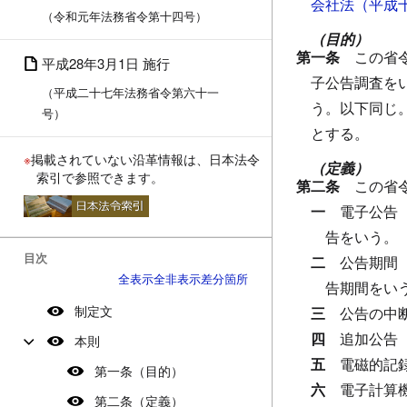
会社法（平成
（令和元年法務省令第十四号）
（目的）
第一条
この省
平成28年3月1日 施行
子公告調査を
（平成二十七年法務省令第六十一
う。以下同じ
号）
とする。
※
掲載されていない沿革情報は、日本法令
（定義）
索引で参照できます。
第二条
この省
一
電子公告
告をいう。
目次
二
公告期間
全表示
全非表示
差分箇所
告期間をい
制定文
三
公告の中
四
追加公告
本則
五
電磁的記
第一条（目的）
六
電子計算
第二条（定義）