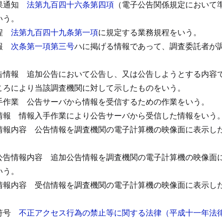
果通知
法第九百四十六条第四項
（電子公告関係規定において
いう。
程
法第九百四十九条第一項
に規定する業務規程をいう。
報
次条第一項第三号
ハに掲げる情報であって、調査委託者が
告情報
追加公告において公告し、又は公告しようとする内容
ころにより当該調査機関に対して示したものをいう。
手作業
公告サーバから情報を受信するための作業をいう。
情報
情報入手作業により公告サーバから受信した情報をいう
情報内容
公告情報を調査機関の電子計算機の映像面に表示し
公告情報内容
追加公告情報を調査機関の電子計算機の映像面
いう。
情報内容
受信情報を調査機関の電子計算機の映像面に表示し
符号
不正アクセス行為の禁止等に関する法律（平成十一年法