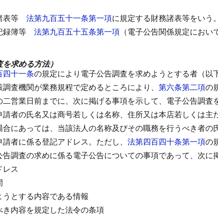
諸表等
法第九百五十一条第一項
に規定する財務諸表等をいう
記録簿等
法第九百五十五条第一項
（電子公告関係規定におい
査を求める方法）
百四十一条
の規定により電子公告調査を求めようとする者（以
該調査機関が業務規程で定めるところにより、
第六条第二項
の
の二営業日前までに、次に掲げる事項を示して、電子公告調査
申請者の氏名又は商号若しくは名称、住所又は本店若しくは主
場合にあっては、当該法人の名称及びその職務を行うべき者の
申請者に係る登記アドレス。
ただし、
法第四百四十条第一項
の
公告調査の求めに係る電子公告についての事項であって、次に
ドレス
間
ようとする内容である情報
べき内容を規定した法令の条項