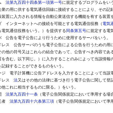
ム
法第九百四十四条第一項第一号
に規定するプログラムをい
公衆の用に供する電気通信回線に接続することにより、その記
該装置に入力される情報を自動公衆送信する機能を有する装置
ダ
インターネットへの接続を可能とする電気通信役務（
電気
る電気通信役務をいう。）を提供する
同条第五号
に規定する電
バ
公告を電子公告により行うために使用するサーバをいう。
ドレス
公告サーバのうち電子公告による公告を行うための用
その他の符号又はこれらの結合であって、公告すべき内容であ
置を含む。以下同じ。）に入力することのみによって当該情報
を記録することができるものをいう。
ージ
電子計算機に公告アドレスを入力することによって当該
ドレス
法
又はその他の法律に基づき行う電子公告に関して登
の他これに相当するものに限る。）をいう。
関
法第九百四十一条
（電子公告関係規定において準用する場
託者
法第九百四十六条第三項
（電子公告関係規定において準