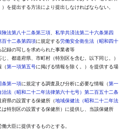
。）を提出する方法により提出しなければならない。
保険法第八十二条第三項
、
私学共済法第二十六条第四
第百十二条第四項
に規定する
労働安全衛生法（昭和四十
る記録の写しを求められた事業者等
応じ、都道府県、市町村（特別区を含む。以下同じ。）
報（
第一項第五号
に掲げる情報を除く。）を提供する場
同条第一項
に規定する調査及び分析に必要な情報（
第一
自治法（昭和二十二年法律第六十七号）第二百五十二条
道府県の設置する保健所（
地域保健法（昭和二十二年法
又は特別区の設置する保健所）に提供し、当該保健所
労働大臣に提供するものとする。