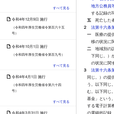
地方公務員
する記録の
令和4年12月9日 施行
五
死亡した
２
法第十六条
（令和四年厚生労働省令第百六十五
号）
一
医療の提
移の状況に
令和4年10月1日 施行
二
地域別の
（令和四年厚生労働省令第百九号）
下同じ。）
の状況に関
３
法第十六条
令和4年4月1日 施行
同じ。）の提
う。以下同じ
（令和四年厚生労働省令第六十四
号）
む。以下同じ
基金」という
する電子計算
の電磁的記録
令和4年3月31日 施行