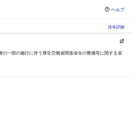
ヘルプ
法令詳細
律の一部の施行に伴う厚生労働省関係省令の整備等に関する省
ン（選択すると条文の表示方法が変わります）