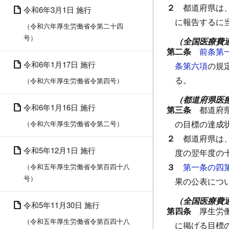
２
都道府県は
令和6年3月1日 施行
に報告するに
（令和六年厚生労働省令第二十四
号）
（全国医療費
第二条
前条第
令和6年1月17日 施行
条第六項
の規
る。
（令和六年厚生労働省令第四号）
（都道府県医
令和6年1月16日 施行
第三条
都道府
の目標の達成
（令和六年厚生労働省令第二号）
２
都道府県は
令和5年12月1日 施行
度の翌年度の
３
第一条の四
（令和五年厚生労働省令第百四十八
号）
果の公表につ
（全国医療費
令和5年11月30日 施行
第四条
厚生労
（令和五年厚生労働省令第百四十八
に掲げる目標