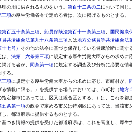
処理の用に供されるものをいう。
第百十二条の二
において同じ
第三項
の厚生労働省令で定める者は、次に掲げるものとする。
法第百五十条第三項
、
船員保険法第百十一条第三項
、
国民健康
務員共済組合法第九十八条第三項
又は
地方公務員等共済組合法
五十七号）
その他の法令に基づき保存している健康診断に関す
定は、
法第十六条第三項
に規定する厚生労働大臣からの求めに
に掲げる者が、
同条第一項
に規定する調査及び分析に必要な情
用する。
第三項
に規定する厚生労働大臣からの求めに応じ、市町村が、
げる情報に限る。）を提供する場合においては、市町村（
地方
の指定都市にあっては、区又は総合区とする。）は、これを都
第五条第一項
の政令で定める市又は特別区にあっては、当該市
査し、都道府県に提供するものとする。
に基づき情報の提供を受けた都道府県は、これを審査し、厚生