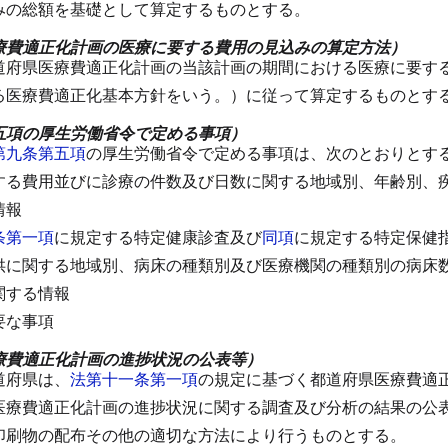
みの総額を基礎として算定するものとする。
療費適正化計画の医療に要する費用の見込みの算定方法）
道府県医療費適正化計画の当該計画の期間における医療に要す
る医療費適正化基本方針をいう。）に従って算定するものとす
五項の厚生労働省令で定める事項）
第九条第五項
の厚生労働省令で定める事項は、次のとおりとす
する費用並びに診療の件数及び日数に関する地域別、年齢別、
情報
条第一項
に規定する特定健康診査及び
同項
に規定する特定保健
供に関する地域別、病床の種類別及び医療機関の種類別の病床
関する情報
要な事項
療費適正化計画の進捗状況の公表等）
道府県は、
法第十一条第一項
の規定に基づく都道府県医療費適
医療費適正化計画の進捗状況に関する調査及び分析の結果の公
印刷物の配布その他の適切な方法により行うものとする。