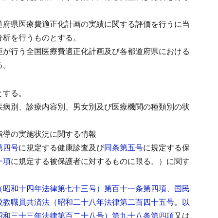
道府県医療費適正化計画の実績に関する評価を行うに当
分析を行うものとする。
臣が行う全国医療費適正化計画及び各都道府県における
る。
とする。
疾病別、診療内容別、男女別及び医療機関の種類別の状
指導の実施状況に関する情報
第四号
に規定する健康診査及び
同条第五号
に規定する保
一項
に規定する被保護者に対するものに限る。）に関す
（昭和十四年法律第七十三号）第百十一条第四項
、
国民
校教職員共済法（昭和二十八年法律第二百四十五号。以
昭和三十三年法律第百二十八号）第九十八条第四項
又は