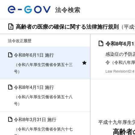
法令検索
高齢者の医療の確保に関する法律施行規則
（平成
法令改正履歴
令和8年6月
感染症の予防
令和8年6月1日 施行
令
（令和八年
（令和八年厚生労働省令第五十三
号）
Law RevisionID
令和8年4月1日 施行
（令和八年厚生労働省令第五十八
号）
令和8年3月31日 施行
平成十九年厚生
（令和八年厚生労働省令第六十七
高齢者