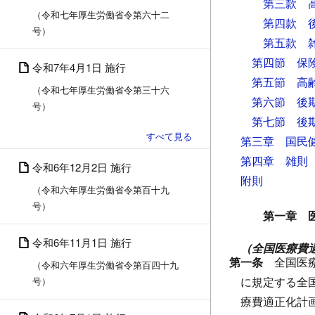
第三款 
（令和七年厚生労働省令第六十二
第四款 
号）
第五款 
第四節 保
令和7年4月1日 施行
第五節 高
（令和七年厚生労働省令第三十六
第六節 後
号）
第七節 後
第三章 国民
第四章 雑則
令和6年12月2日 施行
附則
（令和六年厚生労働省令第百十九
号）
第一章 
令和6年11月1日 施行
（全国医療費
第一条
全国医
（令和六年厚生労働省令第百四十九
に規定する全
号）
療費適正化計