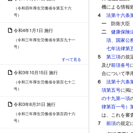
機による情報
（令和四年厚生労働省令第五十六
４
法第十六条
号）
一
防衛大臣
令和4年1月1日 施行
二
健康保険
項
、
国家公
（令和三年厚生労働省令第百九十一
号）
七年法律第
５
第三項
の規
及び
前項各号
令和3年10月15日 施行
合について準
６
法第十六条
（令和三年厚生労働省令第百七十二
号）
項第五号
に掲
の十九第一項
令和3年8月31日 施行
律第百一号）
（令和三年厚生労働省令第百四十六
は、これを審
号）
７
前項
の規定