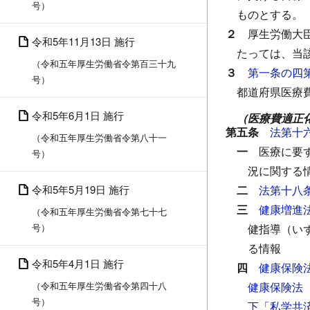
号）
ものとする。
２
厚生労働大
令和5年11月13日 施行
たっては、当
（令和五年厚生労働省令第百三十九
３
第一条の四
号）
都道府県医療
令和5年6月1日 施行
（医療費適正
第五条
法第十
（令和五年厚生労働省令第八十一
一
医療に要
号）
況に関する
令和5年5月19日 施行
二
法第十八
三
健康増進
（令和五年厚生労働省令第七十七
号）
健指導（い
る情報
令和5年4月1日 施行
四
健康保険
（令和五年厚生労働省令第四十八
健康保険法
号）
下「私学共