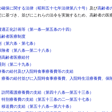
の確保に関する法律（昭和五十七年法律第八十号）
及び
高齢者
定に基づき、並びにこれらの法令を実施するため、高齢者の医
費適正化計画等
（第一条―第五条の十四）
高齢者医療制度
則
（第六条・第七条）
保険者
（第八条―第二十八条）
期高齢者医療給付
通則
（第二十九条）
療養の給付及び入院時食事療養費等の支給
 療養の給付並びに入院時食事療養費、入院時生活療養費、保
 訪問看護療養費の支給
（第四十八条―第五十三条）
 特別療養費の支給
（第五十三条の二―第五十七条）
 移送費の支給
（第五十八条―第六十条）