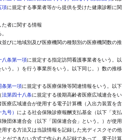
五項
に規定する事業者等から提供を受けた健康診断に関
した者に関する情報
る。
数並びに地域別及び医療機関の種類別の医療機関数の推
十八条第一項
に規定する指定訪問看護事業者をいう。以
をいう。）を行う事業所をいう。以下同じ。）数の推移
同条第一項
に規定する医療保険等関連情報をいう。以下
（
法第四十八条
に規定する後期高齢者医療広域連合をい
者医療広域連合が使用する電子計算機（入出力装置を含
十九号）
による社会保険診療報酬支払基金（以下「支払
保険団体連合会（以下「国保連合会」という。）が使用
使用する方法又は当該情報を記録した光ディスクその他
ことができない方式で作られる記録であって、電子計算