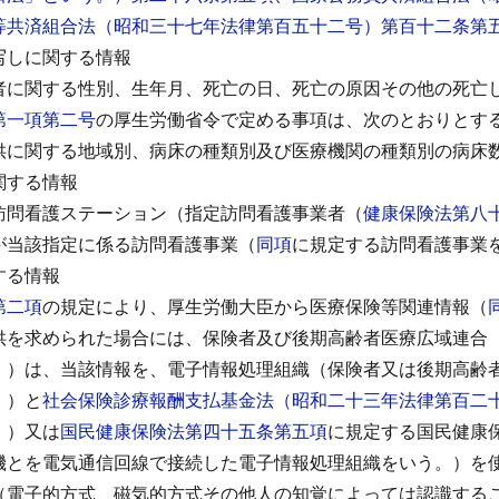
等共済組合法（昭和三十七年法律第百五十二号）第百十二条第
写しに関する情報
者に関する性別、生年月、死亡の日、死亡の原因その他の死亡
第一項第二号
の厚生労働省令で定める事項は、次のとおりとす
供に関する地域別、病床の種類別及び医療機関の種類別の病床
関する情報
訪問看護ステーション（指定訪問看護事業者（
健康保険法第八
が当該指定に係る訪問看護事業（
同項
に規定する訪問看護事業
する情報
第二項
の規定により、厚生労働大臣から医療保険等関連情報（
供を求められた場合には、保険者及び後期高齢者医療広域連合
。）は、当該情報を、電子情報処理組織（保険者又は後期高齢
。）と
社会保険診療報酬支払基金法（昭和二十三年法律第百二
。）又は
国民健康保険法第四十五条第五項
に規定する国民健康
機とを電気通信回線で接続した電子情報処理組織をいう。）を
（電子的方式、磁気的方式その他人の知覚によっては認識する