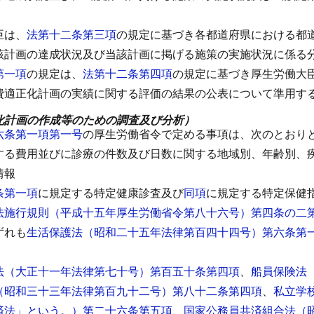
臣は、
法第十二条第三項
の規定に基づき各都道府県における都
該計画の達成状況及び当該計画に掲げる施策の実施状況に係る
第一項
の規定は、
法第十二条第四項
の規定に基づき厚生労働大
費適正化計画の実績に関する評価の結果の公表について準用す
化計画の作成等のための調査及び分析）
六条第一項第一号
の厚生労働省令で定める事項は、次のとおり
する費用並びに診療の件数及び日数に関する地域別、年齢別、
情報
条第一項
に規定する特定健康診査及び
同項
に規定する特定保健
法施行規則（平成十五年厚生労働省令第八十六号）第四条の二
ずれも
生活保護法（昭和二十五年法律第百四十四号）第六条第
法（大正十一年法律第七十号）第百五十条第四項
、
船員保険法
（昭和三十三年法律第百九十二号）第八十二条第四項
、
私立学
済法」という。）第二十六条第五項
、
国家公務員共済組合法（