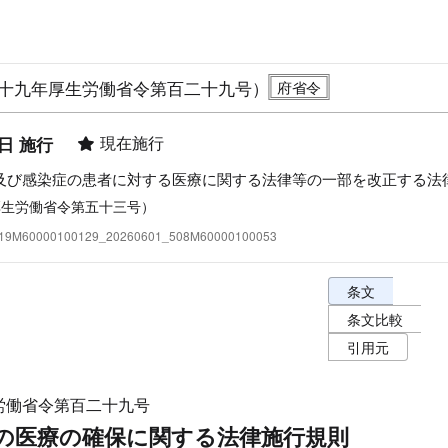
十九年厚生労働省令第百二十九号）
現在施行
1日 施行
及び感染症の患者に対する医療に関する法律等の一部を改正する法
厚生労働省令第五十三号）
:419M60000100129_20260601_508M60000100053
条文表示オプショ
条文
条文比較
引用元
労働省令第百二十九号
の医療の確保に関する法律施行規則