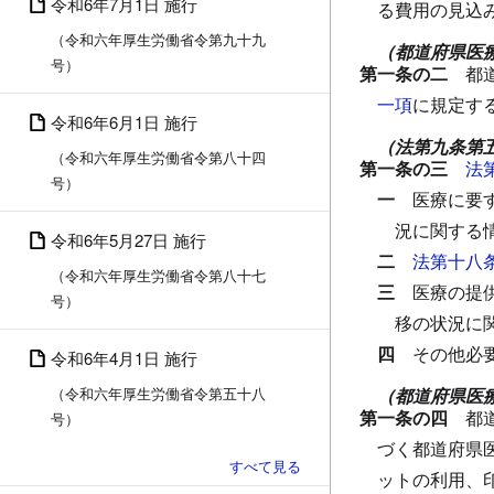
令和6年7月1日 施行
る費用の見込
（令和六年厚生労働省令第九十九
（都道府県医
号）
第一条の二
都
一項
に規定す
令和6年6月1日 施行
（法第九条第
（令和六年厚生労働省令第八十四
第一条の三
法
号）
一
医療に要
況に関する
令和6年5月27日 施行
二
法第十八
（令和六年厚生労働省令第八十七
三
医療の提
号）
移の状況に
四
その他必
令和6年4月1日 施行
（令和六年厚生労働省令第五十八
（都道府県医
第一条の四
都
号）
づく都道府県
ットの利用、