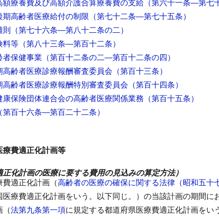
高額療養費及び高額介護合算療養費の支給
（第六十一条―第七
後期高齢者医療給付の制限
（第七十二条―第七十五条）
雑則
（第七十六条―第八十二条の二）
険料等
（第八十三条―第百十二条）
齢者保健事業
（第百十二条の二―第百十二条の四）
期高齢者医療診療報酬審査委員会
（第百十三条）
期高齢者医療診療報酬特別審査委員会
（第百十四条）
健康保険団体連合会の高齢者医療関係業務
（第百十五条）
（第百十六条―第百二十二条）
医療費適正化計画等
適正化計画の医療に要する費用の見込みの算定方法）
療費適正化計画（
高齢者の医療の確保に関する法律（昭和五十
国医療費適正化計画をいう。以下同じ。）の当該計画の期間に
画（
法第九条第一項
に規定する都道府県医療費適正化計画をい