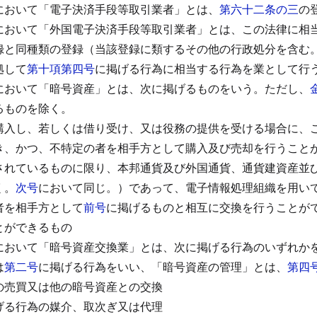
において「電子決済手段等取引業者」とは、
第六十二条の三
の
において「外国電子決済手段等取引業者」とは、この法律に相
録と同種類の登録（当該登録に類するその他の行政処分を含む
拠して
第十項第四号
に掲げる行為に相当する行為を業として行
において「暗号資産」とは、次に掲げるものをいう。
ただし、
るものを除く。
購入し、若しくは借り受け、又は役務の提供を受ける場合に、
き、かつ、不特定の者を相手方として購入及び売却を行うこと
されているものに限り、本邦通貨及び外国通貨、通貨建資産並
く。
次号
において同じ。）であって、電子情報処理組織を用い
者を相手方として
前号
に掲げるものと相互に交換を行うことが
とができるもの
において「暗号資産交換業」とは、次に掲げる行為のいずれか
は
第二号
に掲げる行為をいい、「暗号資産の管理」とは、
第四
の売買又は他の暗号資産との交換
げる行為の媒介、取次ぎ又は代理