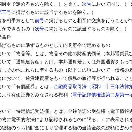
閣府令で定めるものを除く。）を除く。
次号
において同じ。）
第三号
に掲げるものに該当するものを除く。）
者を相手方として
前号
に掲げるものと相互に交換を行うことが
とができるもの（
次号
に掲げるものに該当するものを除く。）
受益権
掲げるものに準ずるものとして内閣府令で定めるもの
おいて「物品等」とは、物品その他の財産的価値（本邦通貨及
おいて「通貨建資産」とは、本邦通貨若しくは外国通貨をもっ
戻しその他これらに準ずるもの（以下この項において「債務の
合において、通貨建資産をもって債務の履行等が行われること
おいて「有価証券」とは、
金融商品取引法（昭和二十三年法律
により有価証券とみなされる権利（
電子記録債権法第二条第一
おいて「特定信託受益権」とは、金銭信託の受益権（電子情報
の物に電子的方法により記録されるものに限る。）に表示され
の総額のうち預貯金により管理する額の当該金銭の総額に占め