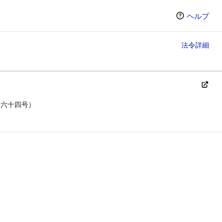
ヘルプ
法令詳細
第六十四号）
ン（選択すると条文の表示方法が変わります）