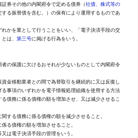
債証券その他の内閣府令で定める債券（
社債、株式等の
定する振替債を含む。）の保有により運用するものであ
ずれかを業として行うことをいい、「電子決済手段の交
」とは、
第三号
に掲げる行為をいう。
用者の保護に欠けるおそれが少ないものとして内閣府令
該資金移動業者との間で為替取引を継続的に又は反復し
げる事項のいずれかを電子情報処理組織を使用する方法
する債務に係る債権の額を増加させ、又は減少させるこ
に関する債務に係る債権の額を減少させること。
に係る債権の額を増加させること。
等又は電子決済手段の管理をいう。