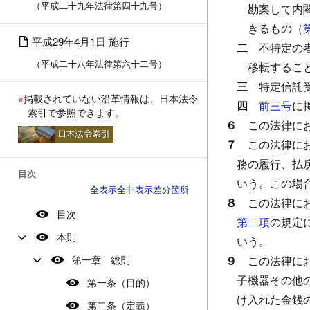
（平成二十九年法律第四十九号）
勘案して内
きるもの（
平成29年4月1日 施行
二
不特定の
（平成二十八年法律第六十二号）
移転するこ
三
特定信託
※
掲載されていない沿革情報は、日本法令
四
前三号
に
索引で参照できます。
６
この法律に
７
この法律に
務の履行、払
目次
いう。
この場
全表示
全非表示
差分箇所
８
この法律に
目次
第二項
の規定
本則
いう。
第一章 総則
９
この法律に
子機器その他
第一条（目的）
け入れた金銭
第二条（定義）