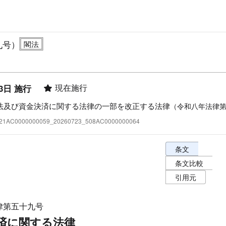
九号）
現在施行
3日 施行
法及び資金決済に関する法律の一部を改正する法律
（令和八年法律
:421AC0000000059_20260723_508AC0000000064
条文表示オプショ
条文
条文比較
引用元
律第五十九号
済に関する法律