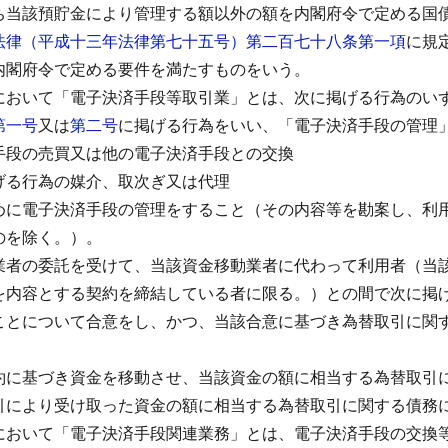
ち当該預貯金により管理する額以外の額を内閣府令で定める国
法律（平成十三年法律第七十五号）第二百七十八条第一項
に規
内閣府令で定める要件を満たすものをいう。
において「電子決済手段等取引業」とは、次に掲げる行為のい
第一号
又は
第二号
に掲げる行為をいい、「電子決済手段の管理
手段の売買又は他の電子決済手段との交換
げる行為の媒介、取次ぎ又は代理
めに電子決済手段の管理をすること（その内容等を勘案し、利
のを除く。）。
業者の委託を受けて、当該資金移動業者に代わって利用者（当
を内容とする契約を締結している者に限る。）との間で次に掲
ことについて合意をし、かつ、当該合意に基づき為替取引に関
約に基づき資金を移動させ、当該資金の額に相当する為替取引
引により受け取った資金の額に相当する為替取引に関する債務
において「電子決済手段関連業務」とは、電子決済手段の交換