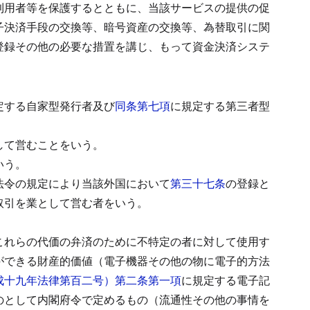
利用者等を保護するとともに、当該サービスの提供の促
子決済手段の交換等、暗号資産の交換等、為替取引に関
登録その他の必要な措置を講じ、もって資金決済システ
定する自家型発行者及び
同条第七項
に規定する第三者型
して営むことをいう。
いう。
法令の規定により当該外国において
第三十七条
の登録と
取引を業として営む者をいう。
これらの代価の弁済のために不特定の者に対して使用す
ができる財産的価値（電子機器その他の物に電子的方法
成十九年法律第百二号）第二条第一項
に規定する電子記
のとして内閣府令で定めるもの（流通性その他の事情を