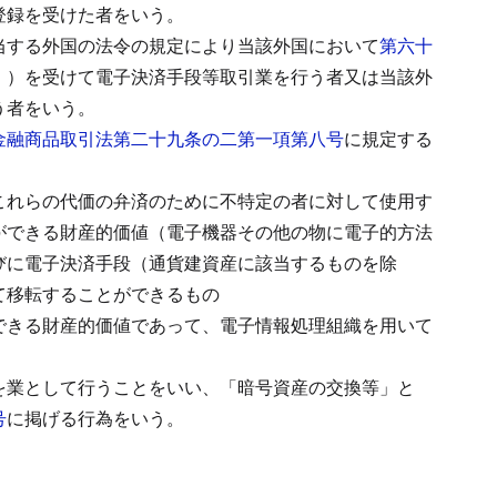
登録を受けた者をいう。
当する外国の法令の規定により当該外国において
第六十
。）を受けて電子決済手段等取引業を行う者又は当該外
う者をいう。
金融商品取引法第二十九条の二第一項第八号
に規定する
これらの代価の弁済のために不特定の者に対して使用す
ができる財産的価値（電子機器その他の物に電子的方法
びに電子決済手段（通貨建資産に該当するものを除
て移転することができるもの
できる財産的価値であって、電子情報処理組織を用いて
を業として行うことをいい、「暗号資産の交換等」と
号
に掲げる行為をいう。