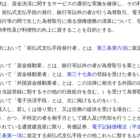
律は、資金決済に関するサービスの適切な実施を確保し、その
、前払式支払手段の発行、銀行等以外の者が行う為替取引、電
銀行等の間で生じた為替取引に係る債権債務の清算について、
効率性及び利便性の向上に資することを目的とする。
律において「前払式支払手段発行者」とは、
第三条第六項
に規
。
おいて「資金移動業」とは、銀行等以外の者が為替取引を業と
おいて「資金移動業者」とは、
第三十七条
の登録を受けた者を
おいて「外国資金移動業者」とは、この法律に相当する外国の
（当該登録に類するその他の行政処分を含む。）を受けて為替
おいて「電子決済手段」とは、次に掲げるものをいう。
購入し、若しくは借り受け、又は役務の提供を受ける場合に、
き、かつ、不特定の者を相手方として購入及び売却を行うこと
されている通貨建資産に限り、有価証券、
電子記録債権法（平
三条第一項
に規定する前払式支払手段その他これらに類するも