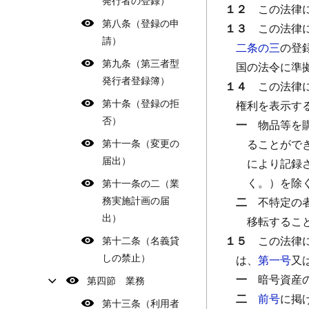
発行者の登録）
１２
この法律
第八条（登録の申
１３
この法律
請）
二条の三
の登
第九条（第三者型
国の法令に準
発行者登録簿）
１４
この法律
第十条（登録の拒
権利を表示す
否）
一
物品等を
第十一条（変更の
ることがで
届出）
により記録
く。）を除
第十一条の二（業
務実施計画の届
二
不特定の
出）
移転するこ
１５
この法律
第十二条（名義貸
しの禁止）
は、
第一号
又
一
暗号資産
第四節 業務
二
前号
に掲
第十三条（利用者