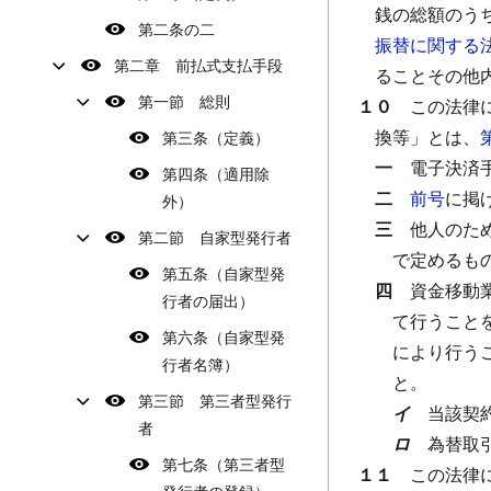
銭の総額のう
第二条の二
振替に関する
第二章 前払式支払手段
ることその他
第一節 総則
１０
この法律
換等」とは、
第三条（定義）
一
電子決済
第四条（適用除
二
前号
に掲
外）
三
他人のた
第二節 自家型発行者
で定めるも
第五条（自家型発
四
資金移動
行者の届出）
て行うこと
第六条（自家型発
により行う
行者名簿）
と。
第三節 第三者型発行
イ
当該契
者
ロ
為替取
第七条（第三者型
１１
この法律