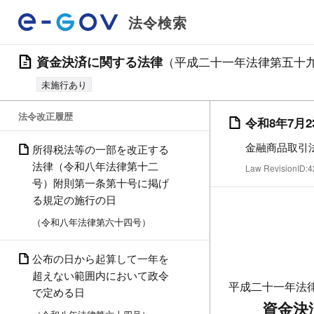
法令検索
資金決済に関する法律
（平成二十一年法律第五十
未施行あり
法令改正履歴
令和8年7月2
金融商品取引
所得税法等の一部を改正する
法律（令和八年法律第十二
Law RevisionID
号）附則第一条第十号に掲げ
る規定の施行の日
（令和八年法律第六十四号）
公布の日から起算して一年を
超えない範囲内において政令
平成二十一年法
で定める日
資金決