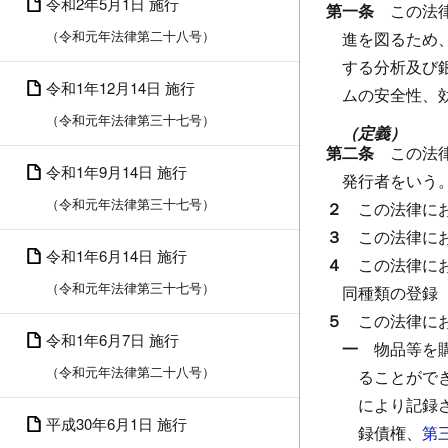
令和2年5月1日 施行
第一条
この法
（令和元年法律第二十八号）
進を図るため
する分析及び
令和1年12月14日 施行
ムの安全性、
（令和元年法律第三十七号）
（定義）
第二条
この法
令和1年9月14日 施行
発行者をいう
（令和元年法律第三十七号）
２
この法律に
３
この法律に
令和1年6月14日 施行
４
この法律に
（令和元年法律第三十七号）
同種類の登録
５
この法律に
令和1年6月7日 施行
一
物品等を
（令和元年法律第二十八号）
ることがで
により記録
平成30年6月1日 施行
録債権、
第