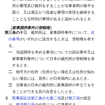
所が審理及び裁判をすることが当事者間の衡平を
図り、又は適正かつ迅速な審理の実現を確保する
こととなる特別の事情があると認められるとき。
（家事調停事件の管轄権）
第三条の十三
裁判所は、家事調停事件について、
次
の各号
のいずれかに該当するときは、管轄権を有す
る。
一
当該調停を求める事項についての訴訟事件又は
家事審判事件について日本の裁判所が管轄権を有
するとき。
二
相手方の住所（住所がない場合又は住所が知れ
ない場合には、居所）が日本国内にあるとき。
三
当事者が日本の裁判所に家事調停の申立てをす
ることができる旨の合意をしたとき。
２
民事訴訟法第三条の七第二項
及び
第三項
の規定
は、
前項第三号
の合意について準用する。