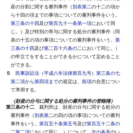
産の分割に関する審判事件（
別表第二
の十二の項か
ら十四の項までの事項についての審判事件をいう。
第三条の十四
及び
第百九十一条第一項
において同
じ。）及び特別の寄与に関する処分の審判事件（同
表の十五の項の事項についての審判事件をいう。
第
三条の十四
及び
第二百十六条の二
において同じ。）
の申立てをすることができるかについて定めること
ができる。
５
民事訴訟法（平成八年法律第百九号）第三条の七
第二項から第四項まで
の規定は、
前項
の合意につい
て準用する。
（財産の分与に関する処分の審判事件の管轄権）
第三条の十二
裁判所は、財産の分与に関する処分の
審判事件（
別表第二
の四の項の事項についての審判
事件をいう。
第百五十条第五号
及び
第百五十二条の
二第二項
において同じ。）について、
次の各号
のい