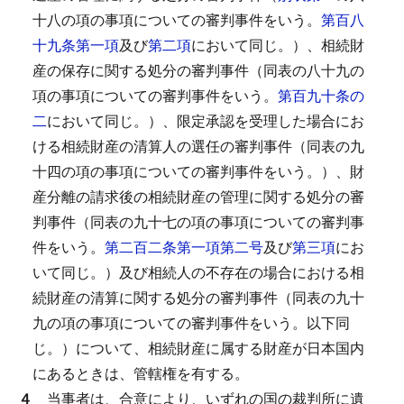
十八の項の事項についての審判事件をいう。
第百八
十九条第一項
及び
第二項
において同じ。）、相続財
産の保存に関する処分の審判事件（同表の八十九の
項の事項についての審判事件をいう。
第百九十条の
二
において同じ。）、限定承認を受理した場合にお
ける相続財産の清算人の選任の審判事件（同表の九
十四の項の事項についての審判事件をいう。）、財
産分離の請求後の相続財産の管理に関する処分の審
判事件（同表の九十七の項の事項についての審判事
件をいう。
第二百二条第一項第二号
及び
第三項
にお
いて同じ。）及び相続人の不存在の場合における相
続財産の清算に関する処分の審判事件（同表の九十
九の項の事項についての審判事件をいう。以下同
じ。）について、相続財産に属する財産が日本国内
にあるときは、管轄権を有する。
４
当事者は、合意により、いずれの国の裁判所に遺