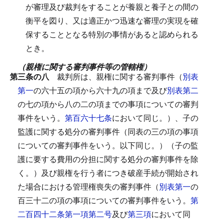
が審理及び裁判をすることが養親と養子との間の
衡平を図り、又は適正かつ迅速な審理の実現を確
保することとなる特別の事情があると認められる
とき。
（親権に関する審判事件等の管轄権）
第三条の八
裁判所は、親権に関する審判事件（
別表
第一
の六十五の項から六十九の項まで及び
別表第二
の七の項から八の二の項までの事項についての審判
事件をいう。
第百六十七条
において同じ。）、子の
監護に関する処分の審判事件（同表の三の項の事項
についての審判事件をいう。以下同じ。）（子の監
護に要する費用の分担に関する処分の審判事件を除
く。）及び親権を行う者につき破産手続が開始され
た場合における管理権喪失の審判事件（
別表第一
の
百三十二の項の事項についての審判事件をいう。
第
二百四十二条第一項第二号
及び
第三項
において同