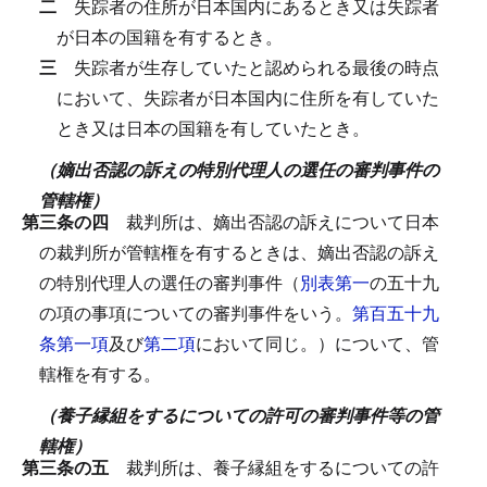
二
失踪者の住所が日本国内にあるとき又は失踪者
が日本の国籍を有するとき。
三
失踪者が生存していたと認められる最後の時点
において、失踪者が日本国内に住所を有していた
とき又は日本の国籍を有していたとき。
（嫡出否認の訴えの特別代理人の選任の審判事件の
管轄権）
第三条の四
裁判所は、嫡出否認の訴えについて日本
の裁判所が管轄権を有するときは、嫡出否認の訴え
の特別代理人の選任の審判事件（
別表第一
の五十九
の項の事項についての審判事件をいう。
第百五十九
条第一項
及び
第二項
において同じ。）について、管
轄権を有する。
（養子縁組をするについての許可の審判事件等の管
轄権）
第三条の五
裁判所は、養子縁組をするについての許