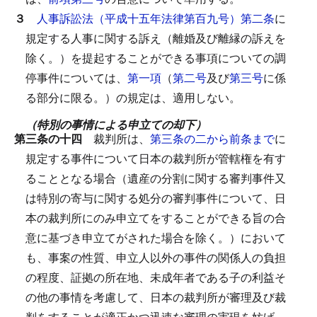
３
人事訴訟法（平成十五年法律第百九号）第二条
に
規定する人事に関する訴え（離婚及び離縁の訴えを
除く。）を提起することができる事項についての調
停事件については、
第一項
（
第二号
及び
第三号
に係
る部分に限る。）の規定は、適用しない。
（特別の事情による申立ての却下）
第三条の十四
裁判所は、
第三条の二から前条まで
に
規定する事件について日本の裁判所が管轄権を有す
ることとなる場合（遺産の分割に関する審判事件又
は特別の寄与に関する処分の審判事件について、日
本の裁判所にのみ申立てをすることができる旨の合
意に基づき申立てがされた場合を除く。）において
も、事案の性質、申立人以外の事件の関係人の負担
の程度、証拠の所在地、未成年者である子の利益そ
の他の事情を考慮して、日本の裁判所が審理及び裁
判をすることが適正かつ迅速な審理の実現を妨げ、