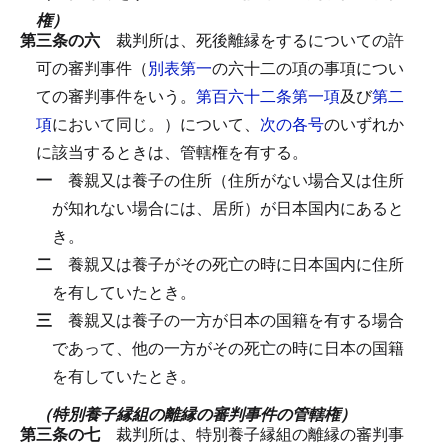
権）
第三条の六
裁判所は、死後離縁をするについての許
可の審判事件（
別表第一
の六十二の項の事項につい
ての審判事件をいう。
第百六十二条第一項
及び
第二
項
において同じ。）について、
次の各号
のいずれか
に該当するときは、管轄権を有する。
一
養親又は養子の住所（住所がない場合又は住所
が知れない場合には、居所）が日本国内にあると
き。
二
養親又は養子がその死亡の時に日本国内に住所
を有していたとき。
三
養親又は養子の一方が日本の国籍を有する場合
であって、他の一方がその死亡の時に日本の国籍
を有していたとき。
（特別養子縁組の離縁の審判事件の管轄権）
第三条の七
裁判所は、特別養子縁組の離縁の審判事