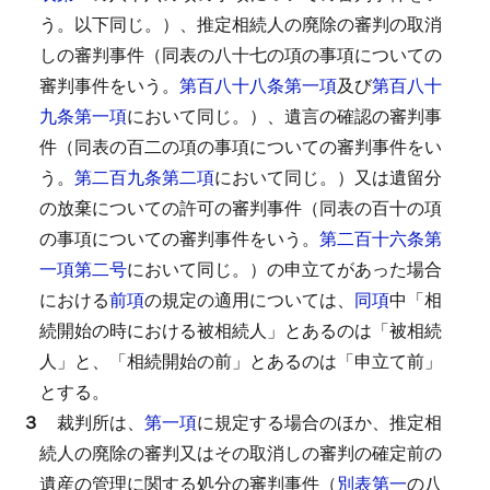
う。以下同じ。）、推定相続人の廃除の審判の取消
しの審判事件（同表の八十七の項の事項についての
審判事件をいう。
第百八十八条第一項
及び
第百八十
九条第一項
において同じ。）、遺言の確認の審判事
件（同表の百二の項の事項についての審判事件をい
う。
第二百九条第二項
において同じ。）又は遺留分
の放棄についての許可の審判事件（同表の百十の項
の事項についての審判事件をいう。
第二百十六条第
一項第二号
において同じ。）の申立てがあった場合
における
前項
の規定の適用については、
同項
中「相
続開始の時における被相続人」とあるのは「被相続
人」と、「相続開始の前」とあるのは「申立て前」
とする。
３
裁判所は、
第一項
に規定する場合のほか、推定相
続人の廃除の審判又はその取消しの審判の確定前の
遺産の管理に関する処分の審判事件（
別表第一
の八