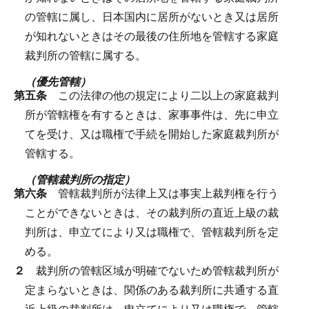
の管轄に属し、日本国内に居所がないとき又は居所
が知れないときはその最後の住所地を管轄する家庭
裁判所の管轄に属する。
（優先管轄）
第五条
この法律の他の規定により二以上の家庭裁判
所が管轄権を有するときは、家事事件は、先に申立
てを受け、又は職権で手続を開始した家庭裁判所が
管轄する。
（管轄裁判所の指定）
第六条
管轄裁判所が法律上又は事実上裁判権を行う
ことができないときは、その裁判所の直近上級の裁
判所は、申立てにより又は職権で、管轄裁判所を定
める。
２
裁判所の管轄区域が明確でないため管轄裁判所が
定まらないときは、関係のある裁判所に共通する直
近上級の裁判所は、申立てにより又は職権で、管轄