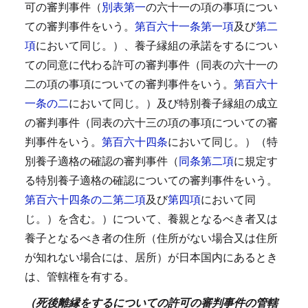
可の審判事件（
別表第一
の六十一の項の事項につい
ての審判事件をいう。
第百六十一条第一項
及び
第二
項
において同じ。）、養子縁組の承諾をするについ
ての同意に代わる許可の審判事件（同表の六十一の
二の項の事項についての審判事件をいう。
第百六十
一条の二
において同じ。）及び特別養子縁組の成立
の審判事件（同表の六十三の項の事項についての審
判事件をいう。
第百六十四条
において同じ。）（特
別養子適格の確認の審判事件（
同条第二項
に規定す
る特別養子適格の確認についての審判事件をいう。
第百六十四条の二第二項
及び
第四項
において同
じ。）を含む。）について、養親となるべき者又は
養子となるべき者の住所（住所がない場合又は住所
が知れない場合には、居所）が日本国内にあるとき
は、管轄権を有する。
（死後離縁をするについての許可の審判事件の管轄