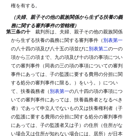
権を有する。
（夫婦、親子その他の親族関係から生ずる扶養の義
務に関する審判事件の管轄権）
第三条の十
裁判所は、夫婦、親子その他の親族関係
から生ずる扶養の義務に関する審判事件（
別表第一
の八十四の項及び八十五の項並びに
別表第二
の一の
項から三の項まで、九の項及び十の項の事項につい
ての審判事件（同表の三の項の事項についての審判
事件にあっては、子の監護に要する費用の分担に関
する処分の審判事件に限る。）をいう。）につい
て、扶養義務者（
別表第一
の八十四の項の事項につ
いての審判事件にあっては、扶養義務者となるべき
者）であって申立人でないもの又は扶養権利者（子
の監護に要する費用の分担に関する処分の審判事件
にあっては、子の監護者又は子）の住所（住所がな
い場合又は住所が知れない場合には、居所）が日本