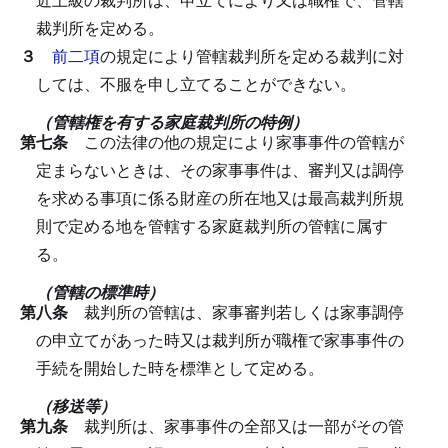
裁判所を定める。
３
前二項
の規定により管轄裁判所を定める裁判に対
しては、不服を申し立てることができない。
（管轄権を有する家庭裁判所の特例）
第七条
この法律の他の規定により家事事件の管轄が
定まらないときは、その家事事件は、審判又は調停
を求める事項に係る財産の所在地又は最高裁判所規
則で定める地を管轄する家庭裁判所の管轄に属す
る。
（管轄の標準時）
第八条
裁判所の管轄は、家事審判若しくは家事調停
の申立てがあった時又は裁判所が職権で家事事件の
手続を開始した時を標準として定める。
（移送等）
第九条
裁判所は、家事事件の全部又は一部がその管