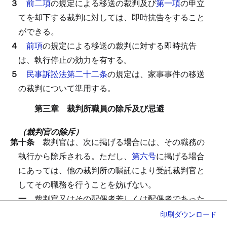
３
前二項
の規定による移送の裁判及び
第一項
の申立
てを却下する裁判に対しては、即時抗告をすること
ができる。
４
前項
の規定による移送の裁判に対する即時抗告
は、執行停止の効力を有する。
５
民事訴訟法第二十二条
の規定は、家事事件の移送
の裁判について準用する。
第三章 裁判所職員の除斥及び忌避
（裁判官の除斥）
第十条
裁判官は、次に掲げる場合には、その職務の
執行から除斥される。
ただし、
第六号
に掲げる場合
にあっては、他の裁判所の嘱託により受託裁判官と
してその職務を行うことを妨げない。
一
裁判官又はその配偶者若しくは配偶者であった
者が、事件の当事者若しくはその他の審判を受け
印刷
ダウンロード
る者となるべき者（審判（申立てを却下する審判