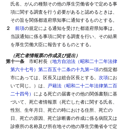
氏名、がんの種類その他の厚生労働省令で定める事
項に関する調査を行う必要があると認めるときは、
その旨を関係都道府県知事に通知するものとする。
２
前項
の規定による通知を受けた都道府県知事は、
当該通知に係る事項に関する調査を行い、その結果
を厚生労働大臣に報告するものとする。
（死亡者情報票の作成及び提出）
第十一条
市町村長（
地方自治法（昭和二十二年法律
第六十七号）第二百五十二条の十九第一項
の指定都
市にあっては、区長又は総合区長とする。
次項
にお
いて同じ。）は、
戸籍法（昭和二十二年法律第二百
二十四号）
による死亡の届書その他の関係書類に基
づいて、死亡者情報票（死亡した者に関する氏名、
性別、生年月日、死亡の時における住所、死亡の
日、死亡の原因、死亡診断書の作成に係る病院又は
診療所の名称及び所在地その他の厚生労働省令で定