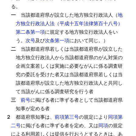
る。
一
当該都道府県が設立した地方独立行政法人（
地
方独立行政法人法（平成十五年法律第百十八号）
第二条第一項
に規定する地方独立行政法人をい
う。
次号
及び
次条第一項
において同じ。）
二
当該都道府県若しくは当該都道府県が設立した
地方独立行政法人から当該都道府県のがん対策の
企画立案若しくは実施に必要ながんに係る調査研
究の委託を受けた者又は当該都道府県若しくは当
該都道府県が設立した地方独立行政法人と共同し
て当該がんに係る調査研究を行う者
三
前号
に掲げる者に準ずる者として当該都道府県
知事が定める者
２
都道府県知事は、
前項第三号
の規定により
同項第
二号
に掲げる者に準ずる者を定め、又は
同項
の規定
による利用若しくは提供を行おうとするときは、あ