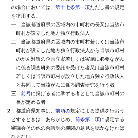
の場合においては、
第十七条第一項
ただし書の規定
を準用する。
一
当該都道府県の区域内の市町村の長又は当該市
町村が設立した地方独立行政法人
二
当該都道府県の区域内の市町村若しくは当該市
町村が設立した地方独立行政法人から当該市町村
のがん対策の企画立案若しくは実施に必要ながん
に係る調査研究の委託を受けた者又は当該市町村
若しくは当該市町村が設立した地方独立行政法人
と共同して当該がんに係る調査研究を行う者
三
前号
に掲げる者に準ずる者として当該市町村の
長が定める者
２
都道府県知事は、
前項
の規定による提供を行おう
とするときは、あらかじめ、
前条第二項
に規定する
審議会その他の合議制の機関の意見を聴かなければ
ならない。