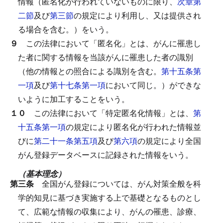
情報（匿名化が行われていないものに限り、
次章第
二節
及び
第三節
の規定により利用し、又は提供され
る場合を含む。）をいう。
９
この法律において「匿名化」とは、がんに罹患し
た者に関する情報を当該がんに罹患した者の識別
（他の情報との照合による識別を含む。
第十五条第
一項
及び
第十七条第一項
において同じ。）ができな
いように加工することをいう。
１０
この法律において「特定匿名化情報」とは、
第
十五条第一項
の規定により匿名化が行われた情報並
びに
第二十一条第五項
及び
第六項
の規定により全国
がん登録データベースに記録された情報をいう。
（基本理念）
第三条
全国がん登録については、がん対策全般を科
学的知見に基づき実施する上で基礎となるものとし
て、広範な情報の収集により、がんの罹患、診療、