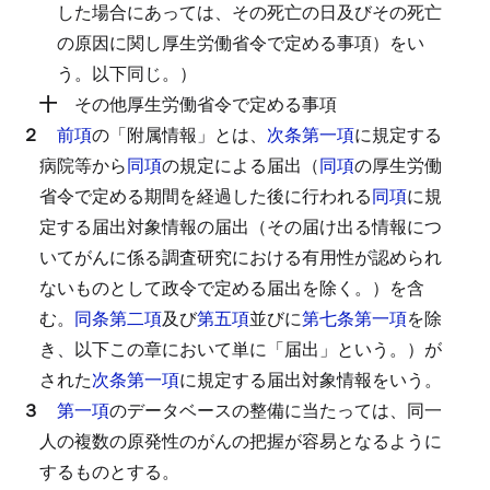
した場合にあっては、その死亡の日及びその死亡
の原因に関し厚生労働省令で定める事項）をい
う。以下同じ。）
十
その他厚生労働省令で定める事項
２
前項
の「附属情報」とは、
次条第一項
に規定する
病院等から
同項
の規定による届出（
同項
の厚生労働
省令で定める期間を経過した後に行われる
同項
に規
定する届出対象情報の届出（その届け出る情報につ
いてがんに係る調査研究における有用性が認められ
ないものとして政令で定める届出を除く。）を含
む。
同条第二項
及び
第五項
並びに
第七条第一項
を除
き、以下この章において単に「届出」という。）が
された
次条第一項
に規定する届出対象情報をいう。
３
第一項
のデータベースの整備に当たっては、同一
人の複数の原発性のがんの把握が容易となるように
するものとする。