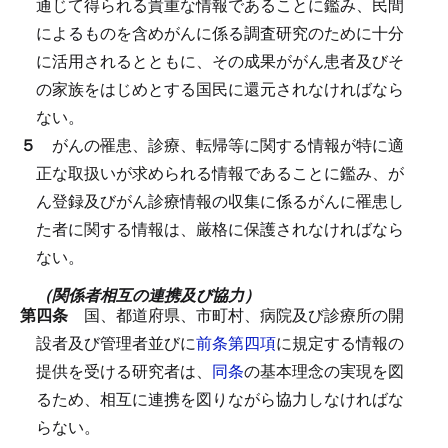
通じて得られる貴重な情報であることに鑑み、民間
によるものを含めがんに係る調査研究のために十分
に活用されるとともに、その成果ががん患者及びそ
の家族をはじめとする国民に還元されなければなら
ない。
５
がんの罹患、診療、転帰等に関する情報が特に適
正な取扱いが求められる情報であることに鑑み、が
ん登録及びがん診療情報の収集に係るがんに罹患し
た者に関する情報は、厳格に保護されなければなら
ない。
（関係者相互の連携及び協力）
第四条
国、都道府県、市町村、病院及び診療所の開
設者及び管理者並びに
前条第四項
に規定する情報の
提供を受ける研究者は、
同条
の基本理念の実現を図
るため、相互に連携を図りながら協力しなければな
らない。