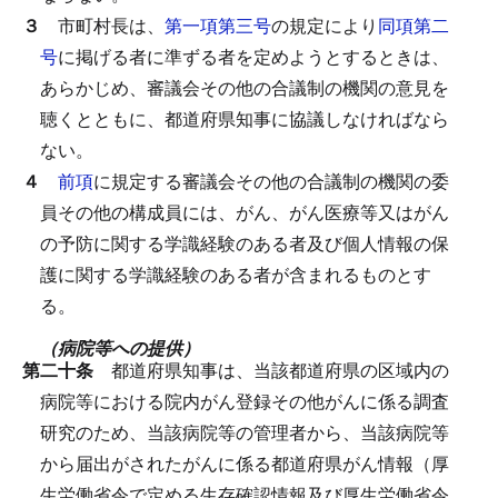
３
市町村長は、
第一項第三号
の規定により
同項第二
号
に掲げる者に準ずる者を定めようとするときは、
あらかじめ、審議会その他の合議制の機関の意見を
聴くとともに、都道府県知事に協議しなければなら
ない。
４
前項
に規定する審議会その他の合議制の機関の委
員その他の構成員には、がん、がん医療等又はがん
の予防に関する学識経験のある者及び個人情報の保
護に関する学識経験のある者が含まれるものとす
る。
（病院等への提供）
第二十条
都道府県知事は、当該都道府県の区域内の
病院等における院内がん登録その他がんに係る調査
研究のため、当該病院等の管理者から、当該病院等
から届出がされたがんに係る都道府県がん情報（厚
生労働省令で定める生存確認情報及び厚生労働省令