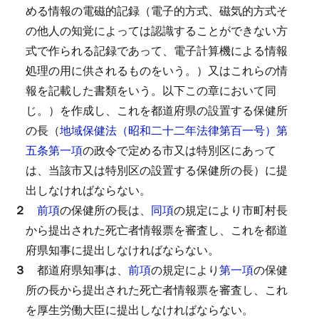
める情報の電磁的記録（電子的方式、磁気的方式そ
の他人の知覚によっては認識することができない方
式で作られる記録であって、電子計算機による情報
処理の用に供されるものをいう。）又はこれらの情
報を記載した書類をいう。以下この章において同
じ。）を作成し、これを都道府県の設置する保健所
の長（
地域保健法（昭和二十二年法律第百一号）第
五条第一項
の政令で定める市又は特別区にあって
は、当該市又は特別区の設置する保健所の長）に提
出しなければならない。
２
前項
の保健所の長は、
同項
の規定により市町村長
から提出された死亡者情報票を審査し、これを都道
府県知事に提出しなければならない。
３
都道府県知事は、
前項
の規定により
第一項
の保健
所の長から提出された死亡者情報票を審査し、これ
を厚生労働大臣に提出しなければならない。