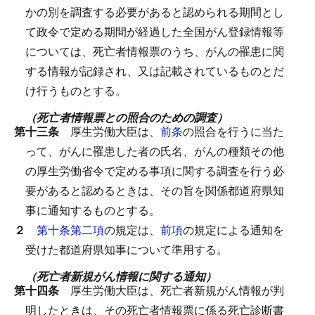
かの別を調査する必要があると認められる期間とし
て政令で定める期間が経過した全国がん登録情報等
については、死亡者情報票のうち、がんの罹患に関
する情報が記録され、又は記載されているものとだ
け行うものとする。
（死亡者情報票との照合のための調査）
第十三条
厚生労働大臣は、
前条
の照合を行うに当た
って、がんに罹患した者の氏名、がんの種類その他
の厚生労働省令で定める事項に関する調査を行う必
要があると認めるときは、その旨を関係都道府県知
事に通知するものとする。
２
第十条第二項
の規定は、
前項
の規定による通知を
受けた都道府県知事について準用する。
（死亡者新規がん情報に関する通知）
第十四条
厚生労働大臣は、死亡者新規がん情報が判
明したときは、その死亡者情報票に係る死亡診断書