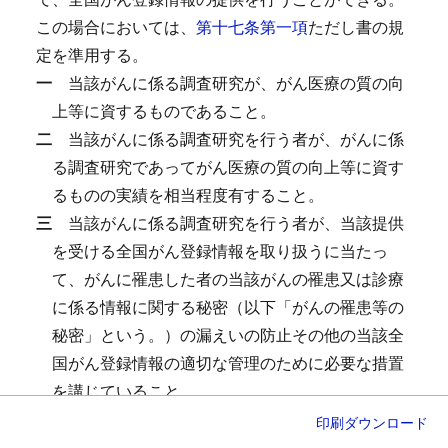
この場合においては、
第十七条第一項
ただし書の規
定を準用する。
一
当該がんに係る調査研究が、がん医療の質の向
上等に資するものであること。
二
当該がんに係る調査研究を行う者が、がんに係
る調査研究であってがん医療の質の向上等に資す
るものの実績を相当程度有すること。
三
当該がんに係る調査研究を行う者が、当該提供
を受ける全国がん登録情報を取り扱うに当たっ
て、がんに罹患した者の当該がんの罹患又は診療
に係る情報に関する秘密（以下「がんの罹患等の
秘密」という。）の漏えいの防止その他の当該全
国がん登録情報の適切な管理のために必要な措置
を講じていること。
四
当該提供の求めを受けた全国がん登録情報に係
印刷
ダウンロード
るがんに罹患した者が生存している場合にあって