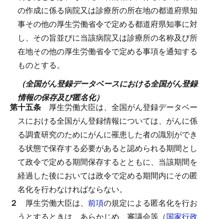
の作成に係る病院又は診療所の所在地の都道府県知
事その他の厚生労働省令で定める都道府県知事に対
し、その旨並びに当該病院又は診療所の名称及び所
在地その他の厚生労働省令で定める事項を通知する
ものとする。
（全国がん登録データベースにおける全国がん登録
情報の保存及び匿名化）
第十五条
厚生労働大臣は、全国がん登録データベー
スにおける全国がん登録情報については、がんに係
る調査研究のためにがんに罹患した者の識別ができ
る状態で保存する必要があると認められる期間とし
て政令で定める期間保存するとともに、当該期間を
経過した後においては政令で定める期間内にその匿
名化を行わなければならない。
２
厚生労働大臣は、
前項
の規定による匿名化を行お
うとするときは、あらかじめ、審議会等（
国家行政