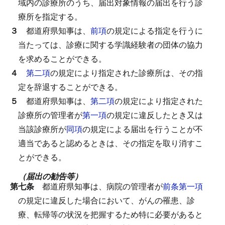
域内の診療所のうち、届出対象情報の届出を行う診
療所を指定する。
３
都道府県知事は、
前項
の規定による指定を行うに
当たっては、診療に関する学識経験者の団体の協力
を求めることができる。
４
第二項
の規定により指定された診療所は、その指
定を辞退することができる。
５
都道府県知事は、
第二項
の規定により指定された
診療所の管理者が
第一項
の規定に違反したとき又は
当該診療所が
同項
の規定による届出を行うことが不
適当であると認めるときは、その指定を取り消すこ
とができる。
（届出の勧告等）
第七条
都道府県知事は、病院の管理者が
前条第一項
の規定に違反した場合において、がんの罹患、診
療、転帰等の状況を把握するため特に必要があると