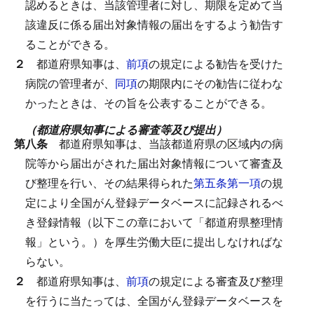
認めるときは、当該管理者に対し、期限を定めて当
該違反に係る届出対象情報の届出をするよう勧告す
ることができる。
２
都道府県知事は、
前項
の規定による勧告を受けた
病院の管理者が、
同項
の期限内にその勧告に従わな
かったときは、その旨を公表することができる。
（都道府県知事による審査等及び提出）
第八条
都道府県知事は、当該都道府県の区域内の病
院等から届出がされた届出対象情報について審査及
び整理を行い、その結果得られた
第五条第一項
の規
定により全国がん登録データベースに記録されるべ
き登録情報（以下この章において「都道府県整理情
報」という。）を厚生労働大臣に提出しなければな
らない。
２
都道府県知事は、
前項
の規定による審査及び整理
を行うに当たっては、全国がん登録データベースを