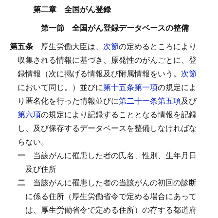
第二章 全国がん登録
第一節 全国がん登録データベースの整備
第五条
厚生労働大臣は、
次節
の定めるところにより
収集される情報に基づき、原発性のがんごとに、登
録情報（次に掲げる情報及び附属情報をいう。
次節
において同じ。）並びに
第十五条第一項
の規定によ
り匿名化を行った情報並びに
第二十一条第五項
及び
第六項
の規定により記録することとなる情報を記録
し、及び保存するデータベースを整備しなければな
らない。
一
当該がんに罹患した者の氏名、性別、生年月日
及び住所
二
当該がんに罹患した者の当該がんの初回の診断
に係る住所（厚生労働省令で定める場合にあって
は、厚生労働省令で定める住所）の存する都道府