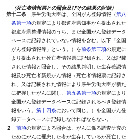
（死亡者情報票との照合及びその結果の記録）
第十二条
厚生労働大臣は、全国がん登録情報（
第八
条第一項
の規定により都道府県知事から提出された
都道府県整理情報のうち、まだ全国がん登録データ
ベースに記録されていない情報を含む。以下「全国
がん登録情報等」という。）を
前条第三項
の規定に
より提出された死亡者情報票に記録され、又は記載
された情報と照合し、その結果判明した生存確認情
報及び死亡者新規がん情報（死亡者情報票に記録さ
れ、又は記載された情報により厚生労働大臣が新た
に把握したがんに関し、
第五条第一項
の規定により
全国がん登録データベースに記録されるべき登録情
報をいう。
第十四条
において同じ。）を全国がん登
録データベースに記録しなければならない。
２
前項
の規定による照合は、がんに係る調査研究の
ためにがんに罹患した者が生存しているか死亡した