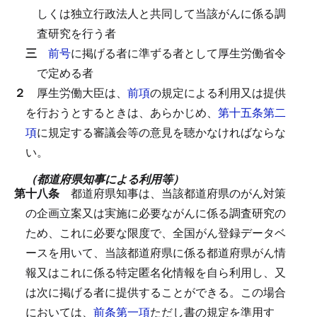
しくは独立行政法人と共同して当該がんに係る調
査研究を行う者
三
前号
に掲げる者に準ずる者として厚生労働省令
で定める者
２
厚生労働大臣は、
前項
の規定による利用又は提供
を行おうとするときは、あらかじめ、
第十五条第二
項
に規定する審議会等の意見を聴かなければならな
い。
（都道府県知事による利用等）
第十八条
都道府県知事は、当該都道府県のがん対策
の企画立案又は実施に必要ながんに係る調査研究の
ため、これに必要な限度で、全国がん登録データベ
ースを用いて、当該都道府県に係る都道府県がん情
報又はこれに係る特定匿名化情報を自ら利用し、又
は次に掲げる者に提供することができる。
この場合
においては、
前条第一項
ただし書の規定を準用す