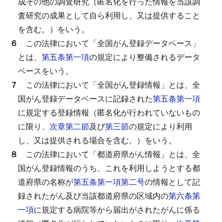
成その他の調査研究（匿名化を行った情報を当該調
査研究の成果として自ら利用し、又は提供すること
を含む。）をいう。
６
この法律において「全国がん登録データベース」
とは、
第五条第一項
の規定により整備されるデータ
ベースをいう。
７
この法律において「全国がん登録情報」とは、全
国がん登録データベースに記録された
第五条第一項
に規定する登録情報（匿名化が行われていないもの
に限り、
次章第二節
及び
第三節
の規定により利用
し、又は提供される場合を含む。）をいう。
８
この法律において「都道府県がん情報」とは、全
国がん登録情報のうち、これを利用しようとする都
道府県の名称が
第五条第一項第二号
の情報として記
録されたがん及び当該都道府県の区域内の
第六条第
一項
に規定する病院等から届出がされたがんに係る